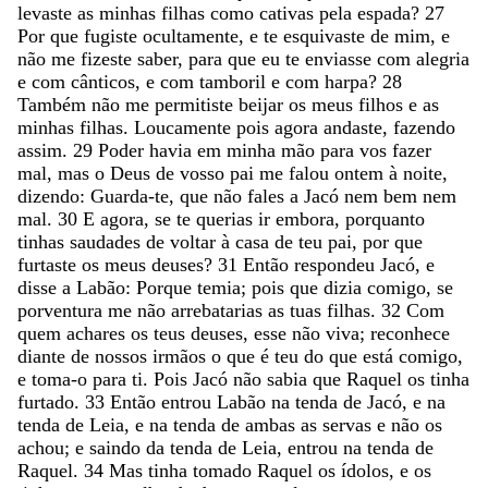
levaste
as
minhas
filhas
como
cativas
pela
espada
?
27
Por
que
fugiste
ocultamente
,
e
te
esquivaste
de
mim
,
e
não
me
fizeste
saber
,
para
que
eu
te
enviasse
com
alegria
e
com
cânticos
,
e
com
tamboril
e
com
harpa
?
28
Também
não
me
permitiste
beijar
os
meus
filhos
e
as
minhas
filhas
.
Loucamente
pois
agora
andaste
,
fazendo
assim
.
29
Poder
havia
em
minha
mão
para
vos
fazer
mal
,
mas
o
Deus
de
vosso
pai
me
falou
ontem
à
noite
,
dizendo
:
Guarda-te
,
que
não
fales
a
Jacó
nem
bem
nem
mal
.
30
E
agora
,
se
te
querias
ir
embora
,
porquanto
tinhas
saudades
de
voltar
à
casa
de
teu
pai
,
por
que
furtaste
os
meus
deuses
?
31
Então
respondeu
Jacó
,
e
disse
a
Labão
:
Porque
temia
;
pois
que
dizia
comigo
,
se
porventura
me
não
arrebatarias
as
tuas
filhas
.
32
Com
quem
achares
os
teus
deuses
,
esse
não
viva
;
reconhece
diante
de
nossos
irmãos
o
que
é
teu
do
que
está
comigo
,
e
toma-o
para
ti
.
Pois
Jacó
não
sabia
que
Raquel
os
tinha
furtado
.
33
Então
entrou
Labão
na
tenda
de
Jacó
,
e
na
tenda
de
Leia
,
e
na
tenda
de
ambas
as
servas
e
não
os
achou
;
e
saindo
da
tenda
de
Leia
,
entrou
na
tenda
de
Raquel
.
34
Mas
tinha
tomado
Raquel
os
ídolos
,
e
os