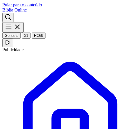
Pular para o conteúdo
Bíblia Online
Gênesis
31
RC69
Publicidade