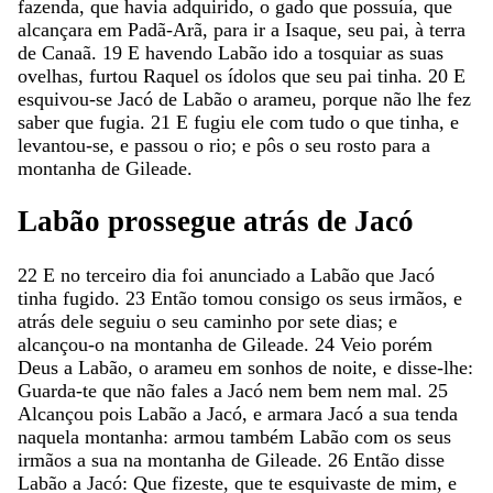
fazenda
,
que
havia
adquirido
,
o
gado
que
possuía
,
que
alcançara
em
Padã-Arã
,
para
ir
a
Isaque
,
seu
pai
,
à
terra
de
Canaã
.
19
E
havendo
Labão
ido
a
tosquiar
as
suas
ovelhas
,
furtou
Raquel
os
ídolos
que
seu
pai
tinha
.
20
E
esquivou-se
Jacó
de
Labão
o
arameu
,
porque
não
lhe
fez
saber
que
fugia
.
21
E
fugiu
ele
com
tudo
o
que
tinha
,
e
levantou-se
,
e
passou
o
rio
;
e
pôs
o
seu
rosto
para
a
montanha
de
Gileade
.
Labão
prossegue
atrás
de
Jacó
22
E
no
terceiro
dia
foi
anunciado
a
Labão
que
Jacó
tinha
fugido
.
23
Então
tomou
consigo
os
seus
irmãos
,
e
atrás
dele
seguiu
o
seu
caminho
por
sete
dias
;
e
alcançou-o
na
montanha
de
Gileade
.
24
Veio
porém
Deus
a
Labão
,
o
arameu
em
sonhos
de
noite
,
e
disse-lhe
:
Guarda-te
que
não
fales
a
Jacó
nem
bem
nem
mal
.
25
Alcançou
pois
Labão
a
Jacó
,
e
armara
Jacó
a
sua
tenda
naquela
montanha
:
armou
também
Labão
com
os
seus
irmãos
a
sua
na
montanha
de
Gileade
.
26
Então
disse
Labão
a
Jacó
:
Que
fizeste
,
que
te
esquivaste
de
mim
,
e