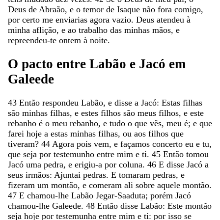
Deus
de
Abraão
,
e
o
temor
de
Isaque
não
fora
comigo
,
por
certo
me
enviarias
agora
vazio
.
Deus
atendeu
à
minha
aflição
,
e
ao
trabalho
das
minhas
mãos
,
e
repreendeu-
te
ontem
à
noite
.
O
pacto
entre
Labão
e
Jacó
em
Galeede
43
Então
respondeu
Labão
,
e
disse
a
Jacó
:
Estas
filhas
são
minhas
filhas
,
e
estes
filhos
são
meus
filhos
,
e
este
rebanho
é
o
meu
rebanho
,
e
tudo
o
que
vês
,
meu
é
;
e
que
farei
hoje
a
estas
minhas
filhas
,
ou
aos
filhos
que
tiveram
?
44
Agora
pois
vem
,
e
façamos
concerto
eu
e
tu
,
que
seja
por
testemunho
entre
mim
e
ti
.
45
Então
tomou
Jacó
uma
pedra
,
e
erigiu-a
por
coluna
.
46
E
disse
Jacó
a
seus
irmãos
:
Ajuntai
pedras
.
E
tomaram
pedras
,
e
fizeram
um
montão
,
e
comeram
ali
sobre
aquele
montão
.
47
E
chamou-lhe
Labão
Jegar-Saaduta
;
porém
Jacó
chamou-lhe
Galeede
.
48
Então
disse
Labão
:
Este
montão
seja
hoje
por
testemunha
entre
mim
e
ti
:
por
isso
se