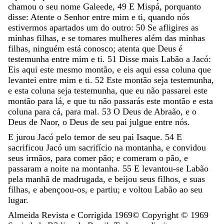
chamou
o
seu
nome
Galeede
,
49
E
Mispá
,
porquanto
disse
:
Atente
o
Senhor
entre
mim
e
ti
,
quando
nós
estivermos
apartados
um
do
outro
:
50
Se
afligires
as
minhas
filhas
,
e
se
tomares
mulheres
além
das
minhas
filhas
,
ninguém
está
conosco
;
atenta
que
Deus
é
testemunha
entre
mim
e
ti
.
51
Disse
mais
Labão
a
Jacó
:
Eis
aqui
este
mesmo
montão
,
e
eis
aqui
essa
coluna
que
levantei
entre
mim
e
ti
.
52
Este
montão
seja
testemunha
,
e
esta
coluna
seja
testemunha
,
que
eu
não
passarei
este
montão
para
lá
,
e
que
tu
não
passarás
este
montão
e
esta
coluna
para
cá
,
para
mal
.
53
O
Deus
de
Abraão
,
e
o
Deus
de
Naor
,
o
Deus
de
seu
pai
julgue
entre
nós
.
E
jurou
Jacó
pelo
temor
de
seu
pai
Isaque
.
54
E
sacrificou
Jacó
um
sacrifício
na
montanha
,
e
convidou
seus
irmãos
,
para
comer
pão
;
e
comeram
o
pão
,
e
passaram
a
noite
na
montanha
.
55
E
levantou-se
Labão
pela
manhã
de
madrugada
,
e
beijou
seus
filhos
,
e
suas
filhas
,
e
abençoou-os
,
e
partiu
;
e
voltou
Labão
ao
seu
lugar
.
Almeida Revista e Corrigida 1969
© Copyright ©
1969