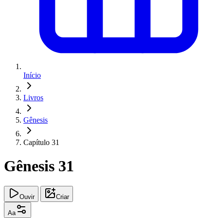
Início
Livros
Gênesis
Capítulo 31
Gênesis 31
Ouvir
Criar
Aa