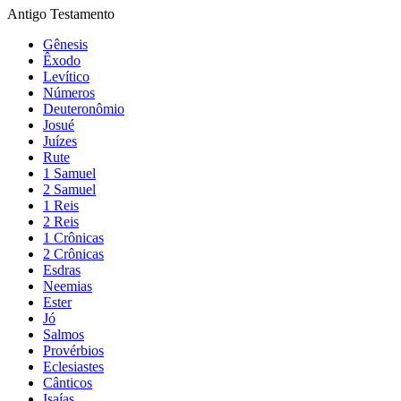
Antigo Testamento
Gênesis
Êxodo
Levítico
Números
Deuteronômio
Josué
Juízes
Rute
1 Samuel
2 Samuel
1 Reis
2 Reis
1 Crônicas
2 Crônicas
Esdras
Neemias
Ester
Jó
Salmos
Provérbios
Eclesiastes
Cânticos
Isaías