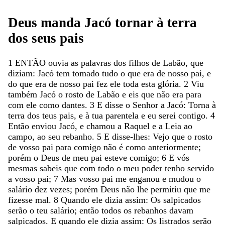
Deus
manda
Jacó
tornar
à
terra
dos
seus
pais
1
ENTÃO
ouvia
as
palavras
dos
filhos
de
Labão
,
que
diziam
:
Jacó
tem
tomado
tudo
o
que
era
de
nosso
pai
,
e
do
que
era
de
nosso
pai
fez
ele
toda
esta
glória
.
2
Viu
também
Jacó
o
rosto
de
Labão
e
eis
que
não
era
para
com
ele
como
dantes
.
3
E
disse
o
Senhor
a
Jacó
:
Torna
à
terra
dos
teus
pais
,
e
à
tua
parentela
e
eu
serei
contigo
.
4
Então
enviou
Jacó
,
e
chamou
a
Raquel
e
a
Leia
ao
campo
,
ao
seu
rebanho
.
5
E
disse-lhes
:
Vejo
que
o
rosto
de
vosso
pai
para
comigo
não
é
como
anteriormente
;
porém
o
Deus
de
meu
pai
esteve
comigo
;
6
E
vós
mesmas
sabeis
que
com
todo
o
meu
poder
tenho
servido
a
vosso
pai
;
7
Mas
vosso
pai
me
enganou
e
mudou
o
salário
dez
vezes
;
porém
Deus
não
lhe
permitiu
que
me
fizesse
mal
.
8
Quando
ele
dizia
assim
:
Os
salpicados
serão
o
teu
salário
;
então
todos
os
rebanhos
davam
salpicados
.
E
quando
ele
dizia
assim
:
Os
listrados
serão