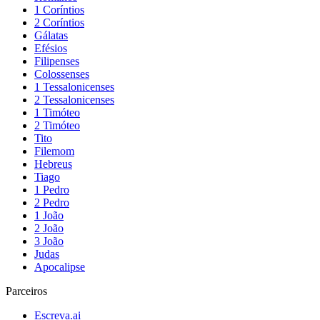
1 Coríntios
2 Coríntios
Gálatas
Efésios
Filipenses
Colossenses
1 Tessalonicenses
2 Tessalonicenses
1 Timóteo
2 Timóteo
Tito
Filemom
Hebreus
Tiago
1 Pedro
2 Pedro
1 João
2 João
3 João
Judas
Apocalipse
Parceiros
Escreva.ai