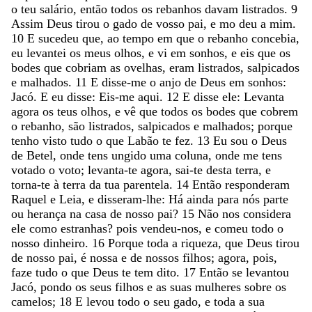
o
teu
salário
,
então
todos
os
rebanhos
davam
listrados
.
9
Assim
Deus
tirou
o
gado
de
vosso
pai
,
e
mo
deu
a
mim
.
10
E
sucedeu
que
,
ao
tempo
em
que
o
rebanho
concebia
,
eu
levantei
os
meus
olhos
,
e
vi
em
sonhos
,
e
eis
que
os
bodes
que
cobriam
as
ovelhas
,
eram
listrados
,
salpicados
e
malhados
.
11
E
disse-me
o
anjo
de
Deus
em
sonhos
:
Jacó
.
E
eu
disse
:
Eis-me
aqui
.
12
E
disse
ele
:
Levanta
agora
os
teus
olhos
,
e
vê
que
todos
os
bodes
que
cobrem
o
rebanho
,
são
listrados
,
salpicados
e
malhados
;
porque
tenho
visto
tudo
o
que
Labão
te
fez
.
13
Eu
sou
o
Deus
de
Betel
,
onde
tens
ungido
uma
coluna
,
onde
me
tens
votado
o
voto
;
levanta-te
agora
,
sai-te
desta
terra
,
e
torna-te
à
terra
da
tua
parentela
.
14
Então
responderam
Raquel
e
Leia
,
e
disseram-lhe
:
Há
ainda
para
nós
parte
ou
herança
na
casa
de
nosso
pai
?
15
Não
nos
considera
ele
como
estranhas
?
pois
vendeu-nos
,
e
comeu
todo
o
nosso
dinheiro
.
16
Porque
toda
a
riqueza
,
que
Deus
tirou
de
nosso
pai
,
é
nossa
e
de
nossos
filhos
;
agora
,
pois
,
faze
tudo
o
que
Deus
te
tem
dito
.
17
Então
se
levantou
Jacó
,
pondo
os
seus
filhos
e
as
suas
mulheres
sobre
os
camelos
;
18
E
levou
todo
o
seu
gado
,
e
toda
a
sua