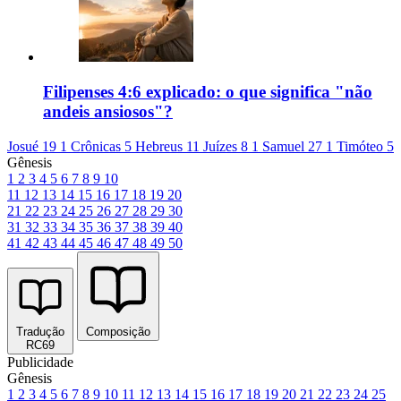
Filipenses 4:6 explicado: o que significa "não
andeis ansiosos"?
Josué 19
1 Crônicas 5
Hebreus 11
Juízes 8
1 Samuel 27
1 Timóteo 5
Gênesis
1
2
3
4
5
6
7
8
9
10
11
12
13
14
15
16
17
18
19
20
21
22
23
24
25
26
27
28
29
30
31
32
33
34
35
36
37
38
39
40
41
42
43
44
45
46
47
48
49
50
Tradução
Composição
RC69
Publicidade
Gênesis
1
2
3
4
5
6
7
8
9
10
11
12
13
14
15
16
17
18
19
20
21
22
23
24
25