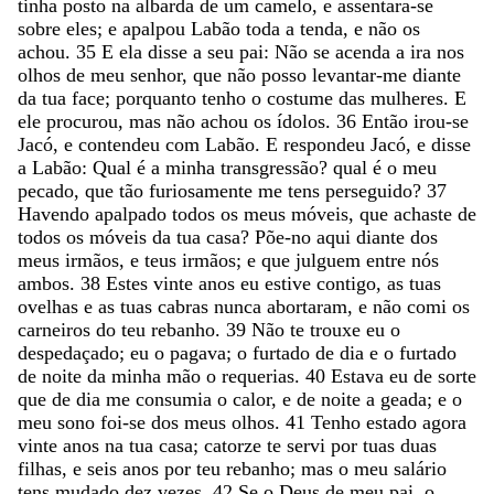
tinha
posto
na
albarda
de
um
camelo
,
e
assentara-se
sobre
eles
;
e
apalpou
Labão
toda
a
tenda
,
e
não
os
achou
.
35
E
ela
disse
a
seu
pai
:
Não
se
acenda
a
ira
nos
olhos
de
meu
senhor
,
que
não
posso
levantar-me
diante
da
tua
face
;
porquanto
tenho
o
costume
das
mulheres
.
E
ele
procurou
,
mas
não
achou
os
ídolos
.
36
Então
irou-se
Jacó
,
e
contendeu
com
Labão
.
E
respondeu
Jacó
,
e
disse
a
Labão
:
Qual
é
a
minha
transgressão
?
qual
é
o
meu
pecado
,
que
tão
furiosamente
me
tens
perseguido
?
37
Havendo
apalpado
todos
os
meus
móveis
,
que
achaste
de
todos
os
móveis
da
tua
casa
?
Põe-no
aqui
diante
dos
meus
irmãos
,
e
teus
irmãos
;
e
que
julguem
entre
nós
ambos
.
38
Estes
vinte
anos
eu
estive
contigo
,
as
tuas
ovelhas
e
as
tuas
cabras
nunca
abortaram
,
e
não
comi
os
carneiros
do
teu
rebanho
.
39
Não
te
trouxe
eu
o
despedaçado
;
eu
o
pagava
;
o
furtado
de
dia
e
o
furtado
de
noite
da
minha
mão
o
requerias
.
40
Estava
eu
de
sorte
que
de
dia
me
consumia
o
calor
,
e
de
noite
a
geada
;
e
o
meu
sono
foi-se
dos
meus
olhos
.
41
Tenho
estado
agora
vinte
anos
na
tua
casa
;
catorze
te
servi
por
tuas
duas
filhas
,
e
seis
anos
por
teu
rebanho
;
mas
o
meu
salário
tens
mudado
dez
vezes
.
42
Se
o
Deus
de
meu
pai
,
o