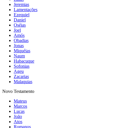
Jeremias
Lamentações
Ezequiel
Daniel
Oséias
Joel
Amós
Obadias
Jonas
Miquéias
Naum
Habacuque
Sofonias
Ageu
Zacarias
Malaquias
Novo Testamento
Mateus
Marcos
Lucas
João
Atos
Romanos