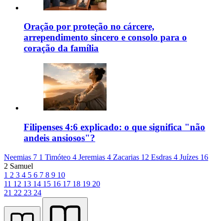
Oração por proteção no cárcere,
arrependimento sincero e consolo para o
coração da família
Filipenses 4:6 explicado: o que significa "não
andeis ansiosos"?
Neemias 7
1 Timóteo 4
Jeremias 4
Zacarias 12
Esdras 4
Juízes 16
2 Samuel
1
2
3
4
5
6
7
8
9
10
11
12
13
14
15
16
17
18
19
20
21
22
23
24