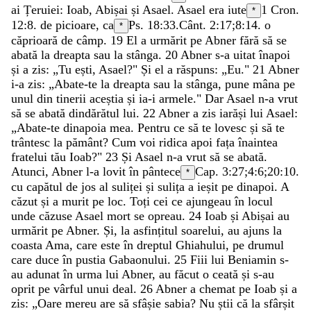
ai
Țeruiei
:
Ioab
,
Abișai
și
Asael
.
Asael
era
iute
1 Cron.
*
12:8
.
de
picioare
,
ca
Ps. 18:33
.
Cânt. 2:17
;
8:14
.
o
*
căprioară
de
câmp
.
19
El
a
urmărit
pe
Abner
fără
să
se
abată
la
dreapta
sau
la
stânga
.
20
Abner
s-a
uitat
înapoi
și
a
zis
:
„
Tu
ești
,
Asael
?
"
Și
el
a
răspuns
:
„
Eu
.
"
21
Abner
i-a
zis
:
„
Abate-te
la
dreapta
sau
la
stânga
,
pune
mâna
pe
unul
din
tinerii
aceștia
și
ia-i
armele
.
"
Dar
Asael
n-a
vrut
să
se
abată
dindărătul
lui
.
22
Abner
a
zis
iarăși
lui
Asael
:
„
Abate-te
dinapoia
mea
.
Pentru
ce
să
te
lovesc
și
să
te
trântesc
la
pământ
?
Cum
voi
ridica
apoi
fața
înaintea
fratelui
tău
Ioab
?
"
23
Și
Asael
n-a
vrut
să
se
abată
.
Atunci
,
Abner
l-a
lovit
în
pântece
Cap. 3:27;
4:6
;
20:10
.
*
cu
capătul
de
jos
al
suliței
și
sulița
a
ieșit
pe
dinapoi
.
A
căzut
și
a
murit
pe
loc
.
Toți
cei
ce
ajungeau
în
locul
unde
căzuse
Asael
mort
se
opreau
.
24
Ioab
și
Abișai
au
urmărit
pe
Abner
.
Și
,
la
asfințitul
soarelui
,
au
ajuns
la
coasta
Ama
,
care
este
în
dreptul
Ghiahului
,
pe
drumul
care
duce
în
pustia
Gabaonului
.
25
Fiii
lui
Beniamin
s-
au
adunat
în
urma
lui
Abner
,
au
făcut
o
ceată
și
s-au
oprit
pe
vârful
unui
deal
.
26
Abner
a
chemat
pe
Ioab
și
a
zis
:
„
Oare
mereu
are
să
sfâșie
sabia
?
Nu
știi
că
la
sfârșit