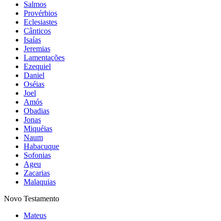
Salmos
Provérbios
Eclesiastes
Cânticos
Isaías
Jeremias
Lamentações
Ezequiel
Daniel
Oséias
Joel
Amós
Obadias
Jonas
Miquéias
Naum
Habacuque
Sofonias
Ageu
Zacarias
Malaquias
Novo Testamento
Mateus