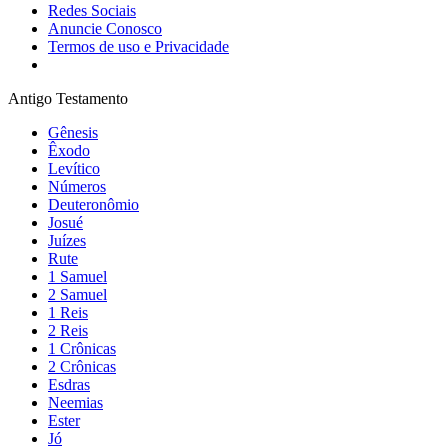
Redes Sociais
Anuncie Conosco
Termos de uso e Privacidade
Antigo Testamento
Gênesis
Êxodo
Levítico
Números
Deuteronômio
Josué
Juízes
Rute
1 Samuel
2 Samuel
1 Reis
2 Reis
1 Crônicas
2 Crônicas
Esdras
Neemias
Ester
Jó