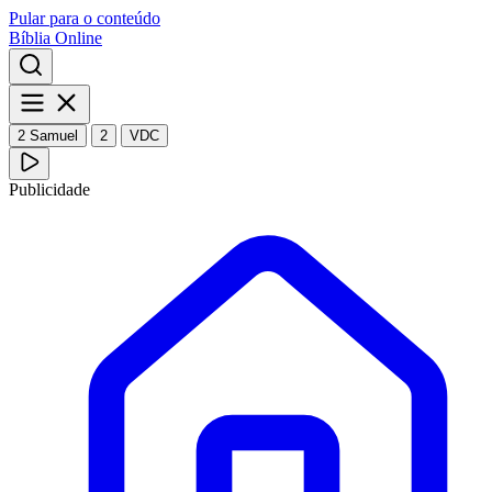
Pular para o conteúdo
Bíblia Online
2 Samuel
2
VDC
Publicidade