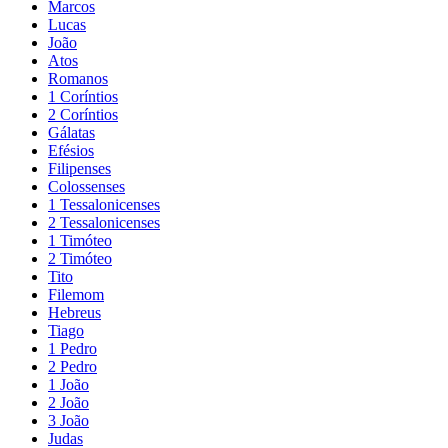
Marcos
Lucas
João
Atos
Romanos
1 Coríntios
2 Coríntios
Gálatas
Efésios
Filipenses
Colossenses
1 Tessalonicenses
2 Tessalonicenses
1 Timóteo
2 Timóteo
Tito
Filemom
Hebreus
Tiago
1 Pedro
2 Pedro
1 João
2 João
3 João
Judas