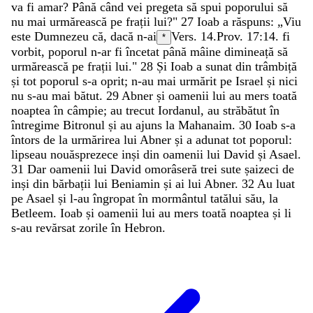
va
fi
amar
?
Până
când
vei
pregeta
să
spui
poporului
să
nu
mai
urmărească
pe
frații
lui
?
"
27
Ioab
a
răspuns
:
„
Viu
este
Dumnezeu
că
,
dacă
n-ai
Vers. 14.
Prov. 17:14
.
fi
*
vorbit
,
poporul
n-ar
fi
încetat
până
mâine
dimineață
să
urmărească
pe
frații
lui
.
"
28
Și
Ioab
a
sunat
din
trâmbiță
și
tot
poporul
s-a
oprit
;
n-au
mai
urmărit
pe
Israel
și
nici
nu
s-au
mai
bătut
.
29
Abner
și
oamenii
lui
au
mers
toată
noaptea
în
câmpie
;
au
trecut
Iordanul
,
au
străbătut
în
întregime
Bitronul
și
au
ajuns
la
Mahanaim
.
30
Ioab
s-a
întors
de
la
urmărirea
lui
Abner
și
a
adunat
tot
poporul
:
lipseau
nouăsprezece
inși
din
oamenii
lui
David
și
Asael
.
31
Dar
oamenii
lui
David
omorâseră
trei
sute
șaizeci
de
inși
din
bărbații
lui
Beniamin
și
ai
lui
Abner
.
32
Au
luat
pe
Asael
și
l-au
îngropat
în
mormântul
tatălui
său
,
la
Betleem
.
Ioab
și
oamenii
lui
au
mers
toată
noaptea
și
li
s-au
revărsat
zorile
în
Hebron
.