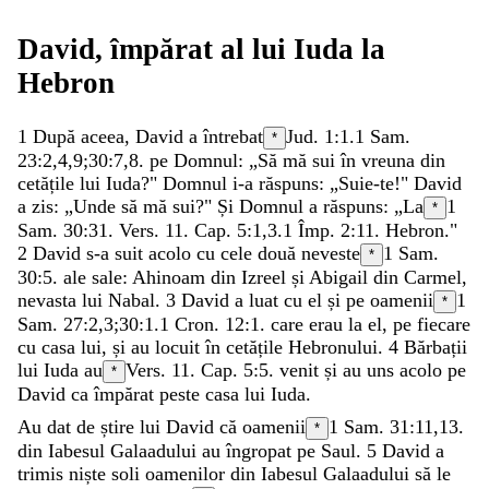
David
,
împărat
al
lui
Iuda
la
Hebron
1
După
aceea
,
David
a
întrebat
Jud. 1:1
.
1 Sam.
*
23:2
,
4
,
9
;
30:7
,
8
.
pe
Domnul
:
„
Să
mă
sui
în
vreuna
din
cetățile
lui
Iuda
?
"
Domnul
i-a
răspuns
:
„
Suie-te
!
"
David
a
zis
:
„
Unde
să
mă
sui
?
"
Și
Domnul
a
răspuns
:
„
La
1
*
Sam. 30:31
. Vers. 11. Cap. 5:1,3.
1 Împ. 2:11
.
Hebron
.
"
2
David
s-a
suit
acolo
cu
cele
două
neveste
1 Sam.
*
30:5
.
ale
sale
:
Ahinoam
din
Izreel
și
Abigail
din
Carmel
,
nevasta
lui
Nabal
.
3
David
a
luat
cu
el
și
pe
oamenii
1
*
Sam. 27:2
,
3
;
30:1
.
1 Cron. 12:1
.
care
erau
la
el
,
pe
fiecare
cu
casa
lui
,
și
au
locuit
în
cetățile
Hebronului
.
4
Bărbații
lui
Iuda
au
Vers. 11. Cap. 5:5.
venit
și
au
uns
acolo
pe
*
David
ca
împărat
peste
casa
lui
Iuda
.
Au
dat
de
știre
lui
David
că
oamenii
1 Sam. 31:11
,
13
.
*
din
Iabesul
Galaadului
au
îngropat
pe
Saul
.
5
David
a
trimis
niște
soli
oamenilor
din
Iabesul
Galaadului
să
le