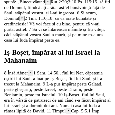
spună
:
„
Binecuvântați
Rut 2:20
;
3:10
.
Ps. 115:15
.
să
fiți
*
de
Domnul
,
fiindcă
ați
arătat
astfel
bunăvoință
față
de
Saul
,
stăpânul
vostru
,
și
l-ați
îngropat
!
6
Și
acum
,
Domnul
2 Tim. 1:16
,
18
.
să
vă
arate
bunătate
și
*
credincioșie
!
Vă
voi
face
și
eu
bine
,
pentru
că
v-ați
purtat
astfel
.
7
Să
vi
se
întărească
mâinile
și
fiți
viteji
,
căci
stăpânul
vostru
Saul
a
murit
,
și
pe
mine
m-a
uns
casa
lui
Iuda
împărat
peste
ea
.
"
Iș-Boșet
,
împărat
al
lui
Israel
la
Mahanaim
8
Însă
Abner
1 Sam. 14:50
.
,
fiul
lui
Ner
,
căpetenia
*
oștirii
lui
Saul
,
a
luat
pe
Iș-Boșet
,
fiul
lui
Saul
,
și
l-a
trecut
la
Mahanaim
.
9
L-a
pus
împărat
peste
Galaad
,
peste
gheșuriți
,
peste
Izreel
,
peste
Efraim
,
peste
Beniamin
,
peste
tot
Israelul
.
10
Iș-Boșet
,
fiul
lui
Saul
,
era
în
vârstă
de
patruzeci
de
ani
când
s-a
făcut
împărat
al
lui
Israel
și
a
domnit
doi
ani
.
Numai
casa
lui
Iuda
a
rămas
lipită
de
David
.
11
Timpul
Cap. 5:5.
1 Împ.
*