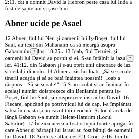
2:11
.
cât
a
domnit
David
la
Hebron
peste
casa
lui
Iuda
a
fost
de
șapte
ani
și
șase
luni
.
Abner
ucide
pe
Asael
12
Abner
,
fiul
lui
Ner
,
și
oamenii
lui
Iș-Boșet
,
fiul
lui
Saul
,
au
ieșit
din
Mahanaim
ca
să
meargă
asupra
Gabaonului
Ios. 18:25
.
.
13
Ioab
,
fiul
Țeruiei
,
și
*
oamenii
lui
David
au
pornit
și
ei
.
S-au
întâlnit
la
iazul
*
Ier. 41:12
.
din
Gabaon
și
s-au
oprit
unii
dincoace
de
iaz
și
ceilalți
dincolo
.
14
Abner
a
zis
lui
Ioab
:
„
Să
se
scoale
tinerii
aceștia
și
să
se
bată
înaintea
noastră
!
"
Ioab
a
răspuns
:
„
Să
se
scoale
!
"
15
S-au
sculat
și
au
înaintat
în
același
număr
:
doisprezece
din
Beniamin
pentru
Iș-
Boșet
,
fiul
lui
Saul
,
și
doisprezece
inși
ai
lui
David
.
16
Fiecare
,
apucând
pe
potrivnicul
lui
de
cap
,
i-a
împlântat
sabia
în
coastă
și
au
căzut
toți
deodată
.
Și
locul
acela
de
lângă
Gabaon
s-a
numit
Helcat-Hațurim
(
Locul
Săbiilor
)
.
17
În
ziua
aceea
a
fost
o
luptă
foarte
aprigă
,
în
care
Abner
și
bărbații
lui
Israel
au
fost
bătuți
de
oamenii
lui
David
.
18
Acolo
se
aflau
cei
1 Cron. 2:16
.
trei
fii
*