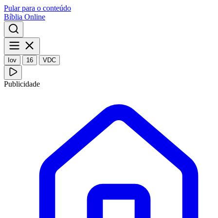
Pular para o conteúdo
Bíblia Online
Iov
16
VDC
Publicidade