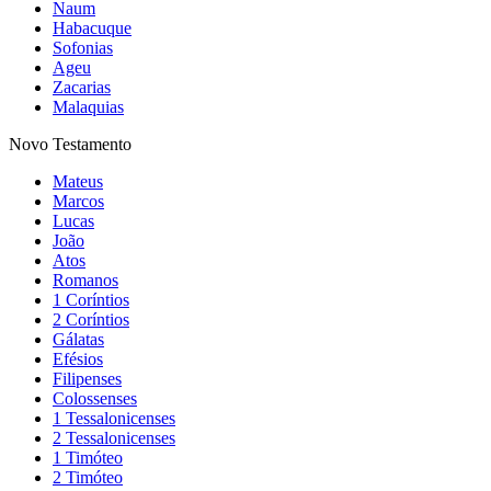
Naum
Habacuque
Sofonias
Ageu
Zacarias
Malaquias
Novo Testamento
Mateus
Marcos
Lucas
João
Atos
Romanos
1 Coríntios
2 Coríntios
Gálatas
Efésios
Filipenses
Colossenses
1 Tessalonicenses
2 Tessalonicenses
1 Timóteo
2 Timóteo