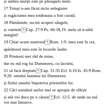
și
umbra
morții
este
pe
pleoapele
mele
.
17
Totuși
n-am
făcut
nicio
nelegiuire
și
rugăciunea
mea
totdeauna
a
fost
curată
.
18
Pământule
,
nu-mi
acoperi
sângele
,
și
vaietele
Cap. 27:9.
Ps. 66:18
,
19
.
mele
să
n-aibă
*
margini
!
19
Chiar
acum
martorul
Rom. 1:9
.
meu
este
în
cer
,
*
apărătorul
meu
este
în
locurile
înalte
.
20
Prietenii
mei
râd
de
mine
,
dar
eu
mă
rog
lui
Dumnezeu
,
cu
lacrimi
,
21
să
facă
dreptate
Cap. 31:35.
Ecl. 6:10
.
Is. 45:9
.
Rom.
*
9:20
.
omului
înaintea
lui
Dumnezeu
și
fiului
omului
împotriva
prietenilor
lui
.
22
Căci
numărul
anilor
mei
se
apropie
de
sfârșit
și
mă
voi
duce
pe
o
cărare
Ecl. 12:5
.
de
unde
nu
mă
*
voi
mai
întoarce
.