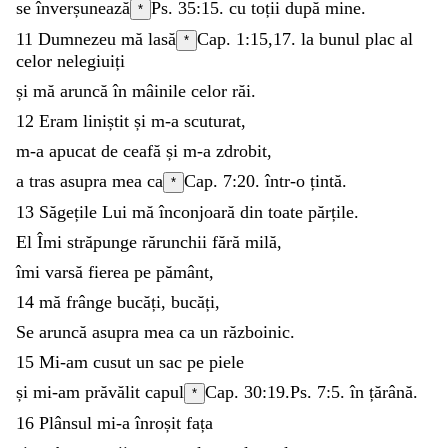
se
înverșunează
Ps. 35:15
.
cu
toții
după
mine
.
*
11
Dumnezeu
mă
lasă
Cap. 1:15,17.
la
bunul
plac
al
*
celor
nelegiuiți
și
mă
aruncă
în
mâinile
celor
răi
.
12
Eram
liniștit
și
m-a
scuturat
,
m-a
apucat
de
ceafă
și
m-a
zdrobit
,
a
tras
asupra
mea
ca
Cap. 7:20.
într-o
țintă
.
*
13
Săgețile
Lui
mă
înconjoară
din
toate
părțile
.
El
Îmi
străpunge
rărunchii
fără
milă
,
îmi
varsă
fierea
pe
pământ
,
14
mă
frânge
bucăți
,
bucăți
,
Se
aruncă
asupra
mea
ca
un
războinic
.
15
Mi-am
cusut
un
sac
pe
piele
și
mi-am
prăvălit
capul
Cap. 30:19.
Ps. 7:5
.
în
țărână
.
*
16
Plânsul
mi-a
înroșit
fața