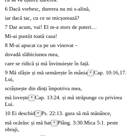
6
Dacă
vorbesc
,
durerea
nu
mi
s-alină
,
iar
dacă
tac
,
cu
ce
se
micșorează
?
7
Dar
acum
,
vai
!
El
m-a
stors
de
puteri
…
Mi-ai
pustiit
toată
casa
!
8
M-ai
apucat
ca
pe
un
vinovat
–
dovadă
slăbiciunea
mea
,
care
se
ridică
și
mă
învinuiește
în
față
.
9
Mă
sfâșie
și
mă
urmărește
în
mânia
Cap. 10:16,17.
*
Lui
,
scrâșnește
din
dinți
împotriva
mea
,
mă
lovește
Cap. 13:24.
și
mă
străpunge
cu
privirea
*
Lui
.
10
Ei
deschid
Ps. 22:13
.
gura
să
mă
mănânce
,
*
mă
ocărăsc
și
mă
bat
Plâng. 3:30
.
Mica 5:1
.
peste
*
obraji
,