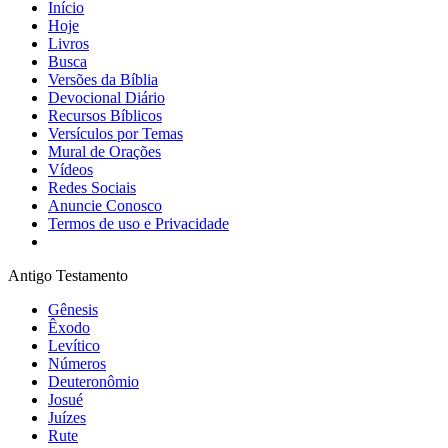
Início
Hoje
Livros
Busca
Versões da Bíblia
Devocional Diário
Recursos Bíblicos
Versículos por Temas
Mural de Orações
Vídeos
Redes Sociais
Anuncie Conosco
Termos de uso e Privacidade
Antigo Testamento
Gênesis
Êxodo
Levítico
Números
Deuteronômio
Josué
Juízes
Rute