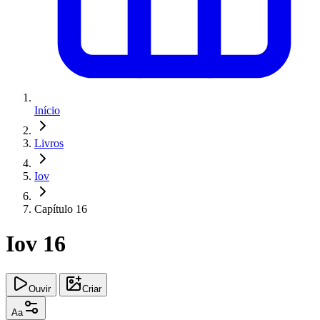
Início
Livros
Iov
Capítulo 16
Iov 16
Ouvir
Criar
Aa