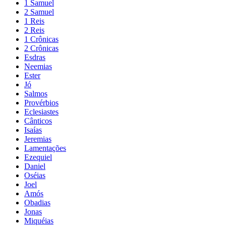
1 Samuel
2 Samuel
1 Reis
2 Reis
1 Crônicas
2 Crônicas
Esdras
Neemias
Ester
Jó
Salmos
Provérbios
Eclesiastes
Cânticos
Isaías
Jeremias
Lamentações
Ezequiel
Daniel
Oséias
Joel
Amós
Obadias
Jonas
Miquéias