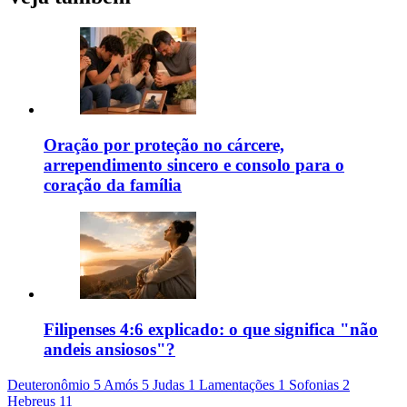
Oração por proteção no cárcere,
arrependimento sincero e consolo para o
coração da família
Filipenses 4:6 explicado: o que significa "não
andeis ansiosos"?
Deuteronômio 5
Amós 5
Judas 1
Lamentações 1
Sofonias 2
Hebreus 11