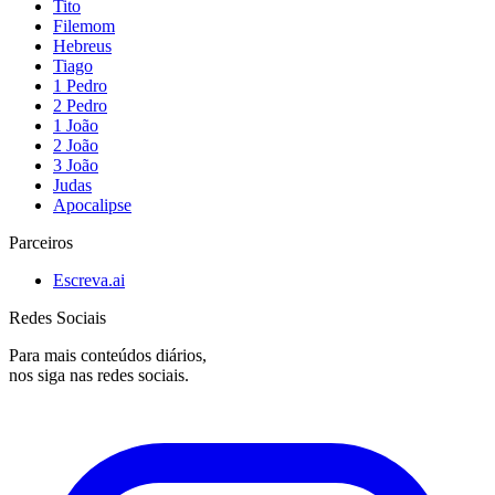
Tito
Filemom
Hebreus
Tiago
1 Pedro
2 Pedro
1 João
2 João
3 João
Judas
Apocalipse
Parceiros
Escreva.ai
Redes Sociais
Para mais conteúdos diários,
nos siga nas redes sociais.