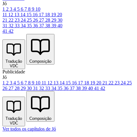
Jó
1
2
3
4
5
6
7
8
9
10
11
12
13
14
15
16
17
18
19
20
21
22
23
24
25
26
27
28
29
30
31
32
33
34
35
36
37
38
39
40
41
42
Tradução
Composição
VDC
Publicidade
Jó
1
2
3
4
5
6
7
8
9
10
11
12
13
14
15
16
17
18
19
20
21
22
23
24
25
26
27
28
29
30
31
32
33
34
35
36
37
38
39
40
41
42
Tradução
Composição
VDC
Ver todos os capítulos de Jó