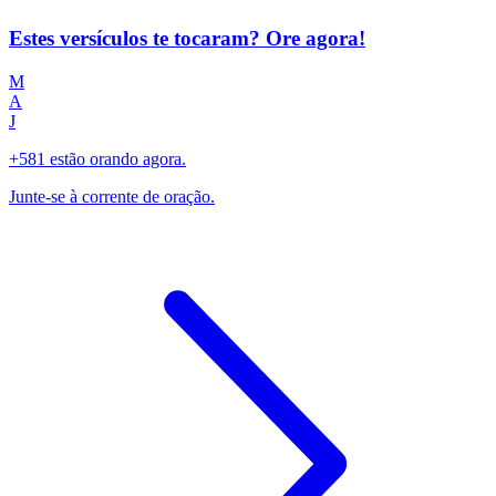
Estes versículos te tocaram? Ore agora!
M
A
J
+581 estão orando agora.
Junte-se à corrente de oração.