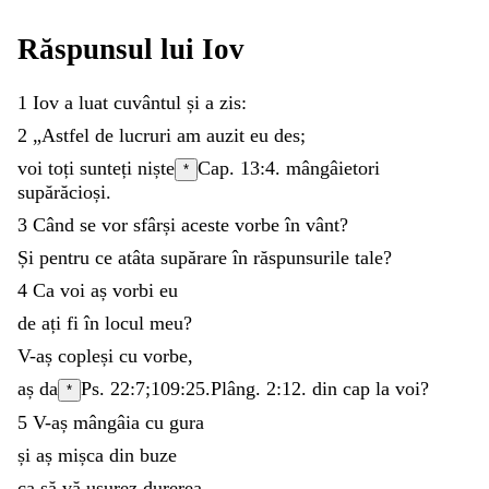
Răspunsul
lui
Iov
1
Iov
a
luat
cuvântul
și
a
zis
:
2
„
Astfel
de
lucruri
am
auzit
eu
des
;
voi
toți
sunteți
niște
Cap. 13:4.
mângâietori
*
supărăcioși
.
3
Când
se
vor
sfârși
aceste
vorbe
în
vânt
?
Și
pentru
ce
atâta
supărare
în
răspunsurile
tale
?
4
Ca
voi
aș
vorbi
eu
de
ați
fi
în
locul
meu
?
V-aș
copleși
cu
vorbe
,
aș
da
Ps. 22:7
;
109:25
.
Plâng. 2:12
.
din
cap
la
voi
?
*
5
V-aș
mângâia
cu
gura
și
aș
mișca
din
buze
ca
să
vă
ușurez
durerea
.