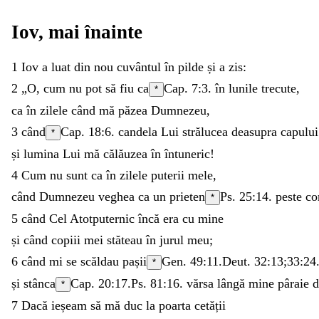
Iov
,
mai
înainte
1
Iov
a
luat
din
nou
cuvântul
în
pilde
și
a
zis
:
2
„
O
,
cum
nu
pot
să
fiu
ca
Cap. 7:3.
în
lunile
trecute
,
*
ca
în
zilele
când
mă
păzea
Dumnezeu
,
3
când
Cap. 18:6.
candela
Lui
strălucea
deasupra
capulu
*
și
lumina
Lui
mă
călăuzea
în
întuneric
!
4
Cum
nu
sunt
ca
în
zilele
puterii
mele
,
când
Dumnezeu
veghea
ca
un
prieten
Ps. 25:14
.
peste
co
*
5
când
Cel
Atotputernic
încă
era
cu
mine
și
când
copiii
mei
stăteau
în
jurul
meu
;
6
când
mi
se
scăldau
pașii
Gen. 49:11
.
Deut. 32:13
;
33:24
*
și
stânca
Cap. 20:17.
Ps. 81:16
.
vărsa
lângă
mine
pâraie
*
7
Dacă
ieșeam
să
mă
duc
la
poarta
cetății