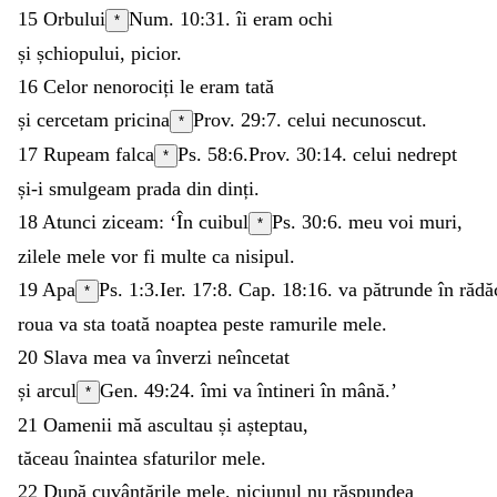
15
Orbului
Num. 10:31
.
îi
eram
ochi
*
și
șchiopului
,
picior
.
16
Celor
nenorociți
le
eram
tată
și
cercetam
pricina
Prov. 29:7
.
celui
necunoscut
.
*
17
Rupeam
falca
Ps. 58:6
.
Prov. 30:14
.
celui
nedrept
*
și-i
smulgeam
prada
din
dinți
.
18
Atunci
ziceam
:
‘
În
cuibul
Ps. 30:6
.
meu
voi
muri
,
*
zilele
mele
vor
fi
multe
ca
nisipul
.
19
Apa
Ps. 1:3
.
Ier. 17:8
. Cap. 18:16.
va
pătrunde
în
rădă
*
roua
va
sta
toată
noaptea
peste
ramurile
mele
.
20
Slava
mea
va
înverzi
neîncetat
și
arcul
Gen. 49:24
.
îmi
va
întineri
în
mână
.
’
*
21
Oamenii
mă
ascultau
și
așteptau
,
tăceau
înaintea
sfaturilor
mele
.
22
După
cuvântările
mele
,
niciunul
nu
răspundea