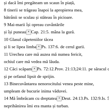
și
dacă
îmi
pregăteam
un
scaun
în
piață
,
8
tinerii
se
trăgeau
înapoi
la
apropierea
mea
,
bătrânii
se
sculau
și
stăteau
în
picioare
.
9
Mai-marii
își
opreau
cuvântările
și
își
puneau
Cap. 21:5.
mâna
la
gură
.
*
10
Glasul
căpeteniilor
tăcea
și
li
se
lipea
limba
Ps. 137:6
.
de
cerul
gurii
.
*
11
Urechea
care
mă
auzea
mă
numea
fericit
,
ochiul
care
mă
vedea
mă
lăuda
.
12
Căci
scăpam
Ps. 72:12
.
Prov. 21:13
;
24:11
.
pe
săracul
*
și
pe
orfanul
lipsit
de
sprijin
.
13
Binecuvântarea
nenorocitului
venea
peste
mine
,
umpleam
de
bucurie
inima
văduvei
.
14
Mă
îmbrăcam
cu
dreptatea
Deut. 24:13
.
Ps. 132:9
.
Is. 
*
neprihănirea
îmi
era
manta
și
turban
.