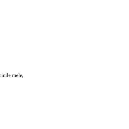
cinile
mele
,