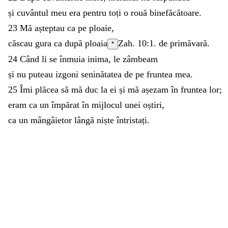
și
cuvântul
meu
era
pentru
toți
o
rouă
binefăcătoare
.
23
Mă
așteptau
ca
pe
ploaie
,
căscau
gura
ca
după
ploaia
Zah. 10:1
.
de
primăvară
.
*
24
Când
li
se
înmuia
inima
,
le
zâmbeam
și
nu
puteau
izgoni
seninătatea
de
pe
fruntea
mea
.
25
Îmi
plăcea
să
mă
duc
la
ei
și
mă
așezam
în
fruntea
lor
;
eram
ca
un
împărat
în
mijlocul
unei
oștiri
,
ca
un
mângâietor
lângă
niște
întristați
.