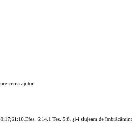
care
cerea
ajutor
59:17
;
61:10
.
Efes. 6:14
.
1 Tes. 5:8
.
și-i
slujeam
de
îmbrăcămint