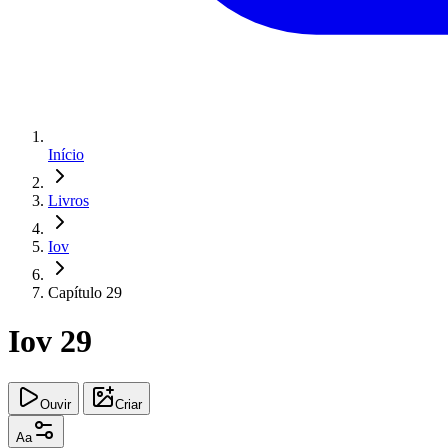
Início
Livros
Iov
Capítulo 29
Iov 29
Ouvir
Criar
Aa