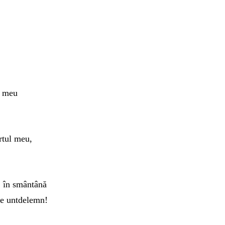
i
meu
rtul
meu
,
.
în
smântână
de
untdelemn
!