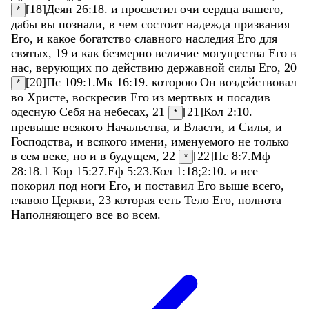
[18]
Деян 26:18
.
и
просветил
очи
сердца
вашего
,
*
дабы
вы
познали
,
в
чем
состоит
надежда
призвания
Его
,
и
какое
богатство
славного
наследия
Его
для
святых
,
19
и
как
безмерно
величие
могущества
Его
в
нас
,
верующих
по
действию
державной
силы
Его
,
20
[20]
Пс 109:1
.
Мк 16:19
.
которою
Он
воздействовал
*
во
Христе
,
воскресив
Его
из
мертвых
и
посадив
одесную
Себя
на
небесах
,
21
[21]
Кол 2:10
.
*
превыше
всякого
Начальства
,
и
Власти
,
и
Силы
,
и
Господства
,
и
всякого
имени
,
именуемого
не
только
в
сем
веке
,
но
и
в
будущем
,
22
[22]
Пс 8:7
.
Мф
*
28:18
.
1 Кор 15:27
.
Еф 5:23
.
Кол 1:18
;
2:10
.
и
все
покорил
под
ноги
Его
,
и
поставил
Его
выше
всего
,
главою
Церкви
,
23
которая
есть
Тело
Его
,
полнота
Наполняющего
все
во
всем
.