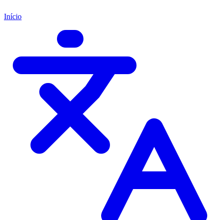
Início