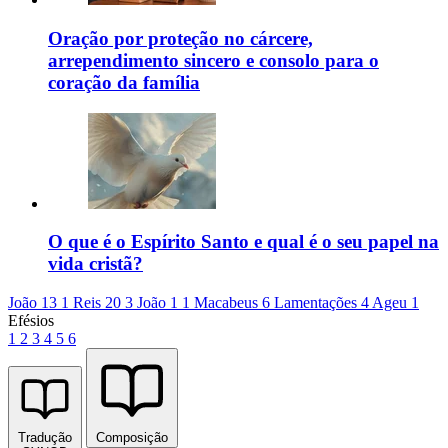
Oração por proteção no cárcere,
arrependimento sincero e consolo para o
coração da família
O que é o Espírito Santo e qual é o seu papel na
vida cristã?
João 13
1 Reis 20
3 João 1
1 Macabeus 6
Lamentações 4
Ageu 1
Efésios
1
2
3
4
5
6
Tradução
Composição