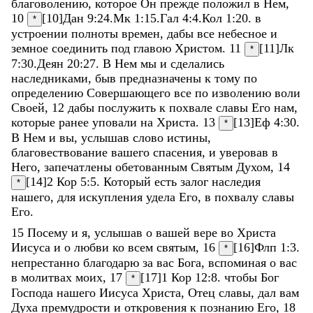
благоволению
,
которое
Он
прежде
положил
в
Нем
,
10
[10]
Дан 9:24
.
Мк 1:15
.
Гал 4:4
.
Кол 1:20
.
в
*
устроении
полноты
времен
,
дабы
все
небесное
и
земное
соединить
под
главою
Христом
.
11
[11]
Лк
*
7:30
.
Деян 20:27
.
В
Нем
мы
и
сделались
наследниками
,
быв
предназначены
к
тому
по
определению
Совершающего
все
по
изволению
воли
Своей
,
12
дабы
послужить
к
похвале
славы
Его
нам
,
которые
ранее
уповали
на
Христа
.
13
[13]
Еф 4:30
.
*
В
Нем
и
вы
,
услышав
слово
истины
,
благовествование
вашего
спасения
,
и
уверовав
в
Него
,
запечатлены
обетованным
Святым
Духом
,
14
[14]
2 Кор 5:5
.
Который
есть
залог
наследия
*
нашего
,
для
искупления
удела
Его
,
в
похвалу
славы
Его
.
15
Посему
и
я
,
услышав
о
вашей
вере
во
Христа
Иисуса
и
о
любви
ко
всем
святым
,
16
[16]
Флп 1:3
.
*
непрестанно
благодарю
за
вас
Бога
,
вспоминая
о
вас
в
молитвах
моих
,
17
[17]
1 Кор 12:8
.
чтобы
Бог
*
Господа
нашего
Иисуса
Христа
,
Отец
славы
,
дал
вам
Духа
премудрости
и
откровения
к
познанию
Его
,
18