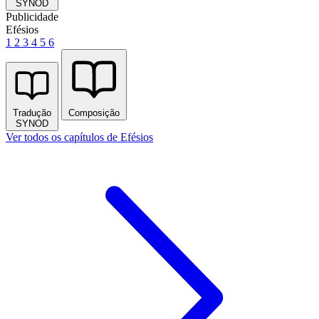
SYNOD
Publicidade
Efésios
1
2
3
4
5
6
Tradução
Composição
SYNOD
Ver todos os capítulos de Efésios