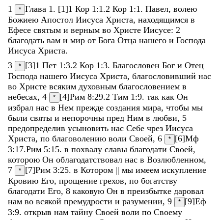
1
Глава 1. [1]
1 Кор 1:1
.
2 Кор 1:1
.
Павел
,
волею
*
Божиею
Апостол
Иисуса
Христа
,
находящимся
в
Ефесе
святым
и
верным
во
Христе
Иисусе
:
2
благодать
вам
и
мир
от
Бога
Отца
нашего
и
Господа
Иисуса
Христа
.
3
[3]
1 Пет 1:3
.
2 Кор 1:3
.
Благословен
Бог
и
Отец
*
Господа
нашего
Иисуса
Христа
,
благословивший
нас
во
Христе
всяким
духовным
благословением
в
небесах
,
4
[4]
Рим 8:29
.
2 Тим 1:9
.
так
как
Он
*
избрал
нас
в
Нем
прежде
создания
мира
,
чтобы
мы
были
святы
и
непорочны
пред
Ним
в
любви
,
5
предопределив
усыновить
нас
Себе
чрез
Иисуса
Христа
,
по
благоволению
воли
Своей
,
6
[6]
Мф
*
3:17
.
Рим 5:15
.
в
похвалу
славы
благодати
Своей
,
которою
Он
облагодатствовал
нас
в
Возлюбленном
,
7
[7]
Рим 3:25
.
в
Котором
||
мы
имеем
искупление
*
Кровию
Его
,
прощение
грехов
,
по
богатству
благодати
Его
,
8
каковую
Он
в
преизбытке
даровал
нам
во
всякой
премудрости
и
разумении
,
9
[9]
Еф
*
3:9
.
открыв
нам
тайну
Своей
воли
по
Своему