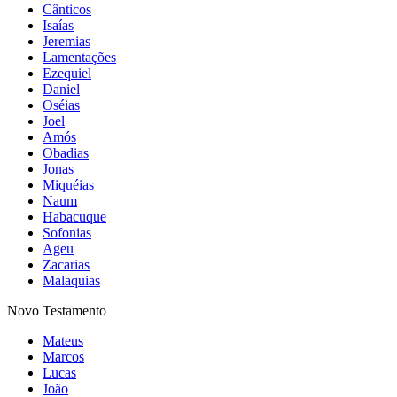
Cânticos
Isaías
Jeremias
Lamentações
Ezequiel
Daniel
Oséias
Joel
Amós
Obadias
Jonas
Miquéias
Naum
Habacuque
Sofonias
Ageu
Zacarias
Malaquias
Novo Testamento
Mateus
Marcos
Lucas
João