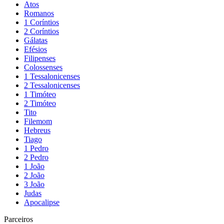
Atos
Romanos
1 Coríntios
2 Coríntios
Gálatas
Efésios
Filipenses
Colossenses
1 Tessalonicenses
2 Tessalonicenses
1 Timóteo
2 Timóteo
Tito
Filemom
Hebreus
Tiago
1 Pedro
2 Pedro
1 João
2 João
3 João
Judas
Apocalipse
Parceiros