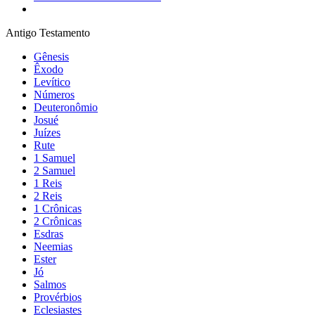
Antigo Testamento
Gênesis
Êxodo
Levítico
Números
Deuteronômio
Josué
Juízes
Rute
1 Samuel
2 Samuel
1 Reis
2 Reis
1 Crônicas
2 Crônicas
Esdras
Neemias
Ester
Jó
Salmos
Provérbios
Eclesiastes