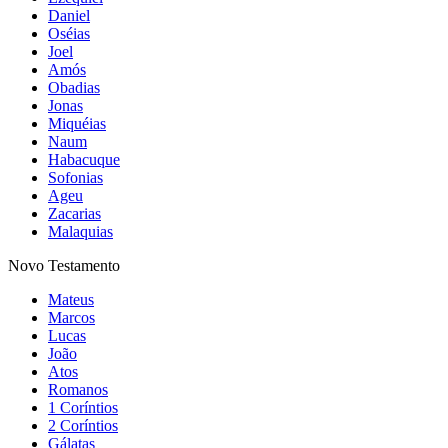
Daniel
Oséias
Joel
Amós
Obadias
Jonas
Miquéias
Naum
Habacuque
Sofonias
Ageu
Zacarias
Malaquias
Novo Testamento
Mateus
Marcos
Lucas
João
Atos
Romanos
1 Coríntios
2 Coríntios
Gálatas