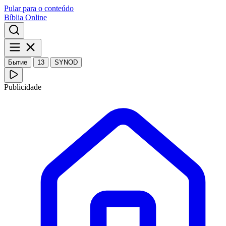
Pular para o conteúdo
Bíblia Online
Бытие
13
SYNOD
Publicidade