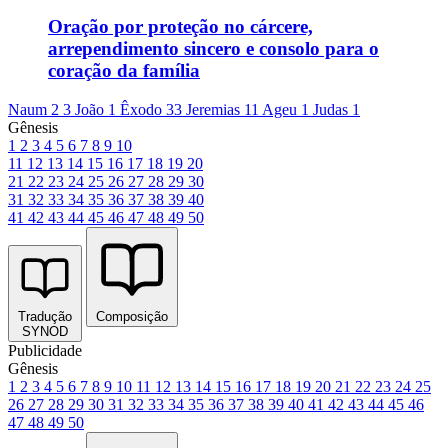
Oração por proteção no cárcere,
arrependimento sincero e consolo para o
coração da família
Naum 2
3 João 1
Êxodo 33
Jeremias 11
Ageu 1
Judas 1
Gênesis
1
2
3
4
5
6
7
8
9
10
11
12
13
14
15
16
17
18
19
20
21
22
23
24
25
26
27
28
29
30
31
32
33
34
35
36
37
38
39
40
41
42
43
44
45
46
47
48
49
50
Tradução
Composição
SYNOD
Publicidade
Gênesis
1
2
3
4
5
6
7
8
9
10
11
12
13
14
15
16
17
18
19
20
21
22
23
24
25
26
27
28
29
30
31
32
33
34
35
36
37
38
39
40
41
42
43
44
45
46
47
48
49
50