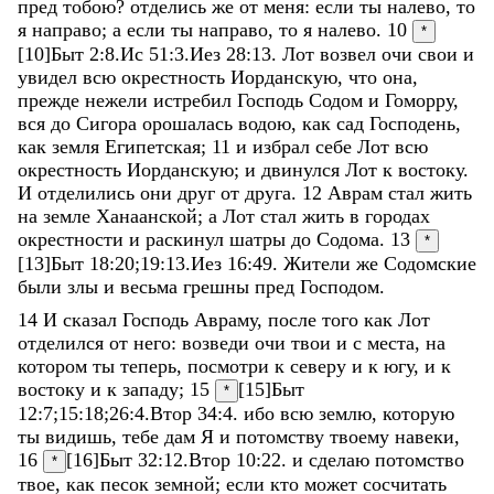
пред
тобою
?
отделись
же
от
меня
:
если
ты
налево
,
то
я
направо
;
а
если
ты
направо
,
то
я
налево
.
10
*
[10]
Быт 2:8
.
Ис 51:3
.
Иез 28:13
.
Лот
возвел
очи
свои
и
увидел
всю
окрестность
Иорданскую
,
что
она
,
прежде
нежели
истребил
Господь
Содом
и
Гоморру
,
вся
до
Сигора
орошалась
водою
,
как
сад
Господень
,
как
земля
Египетская
;
11
и
избрал
себе
Лот
всю
окрестность
Иорданскую
;
и
двинулся
Лот
к
востоку
.
И
отделились
они
друг
от
друга
.
12
Аврам
стал
жить
на
земле
Ханаанской
;
а
Лот
стал
жить
в
городах
окрестности
и
раскинул
шатры
до
Содома
.
13
*
[13]
Быт 18:20
;
19:13
.
Иез 16:49
.
Жители
же
Содомские
были
злы
и
весьма
грешны
пред
Господом
.
14
И
сказал
Господь
Авраму
,
после
того
как
Лот
отделился
от
него
:
возведи
очи
твои
и
с
места
,
на
котором
ты
теперь
,
посмотри
к
северу
и
к
югу
,
и
к
востоку
и
к
западу
;
15
[15]
Быт
*
12:7
;
15:18
;
26:4
.
Втор 34:4
.
ибо
всю
землю
,
которую
ты
видишь
,
тебе
дам
Я
и
потомству
твоему
навеки
,
16
[16]
Быт 32:12
.
Втор 10:22
.
и
сделаю
потомство
*
твое
,
как
песок
земной
;
если
кто
может
сосчитать