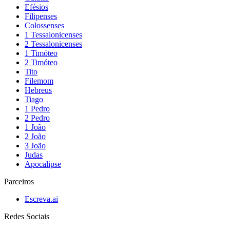
Efésios
Filipenses
Colossenses
1 Tessalonicenses
2 Tessalonicenses
1 Timóteo
2 Timóteo
Tito
Filemom
Hebreus
Tiago
1 Pedro
2 Pedro
1 João
2 João
3 João
Judas
Apocalipse
Parceiros
Escreva.ai
Redes Sociais