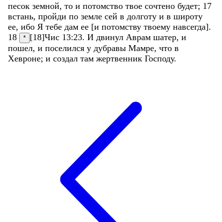
песок
земной
,
то
и
потомство
твое
сочтено
будет
;
17
встань
,
пройди
по
земле
сей
в
долготу
и
в
широту
ее
,
ибо
Я
тебе
дам
ее
[
и
потомству
твоему
навсегда
]
.
18
[18]
Чис 13:23
.
И
двинул
Аврам
шатер
,
и
*
пошел
,
и
поселился
у
дубравы
Мамре
,
что
в
Хевроне
;
и
создал
там
жертвенник
Господу
.