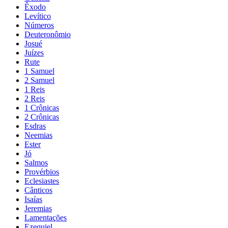
Êxodo
Levítico
Números
Deuteronômio
Josué
Juízes
Rute
1 Samuel
2 Samuel
1 Reis
2 Reis
1 Crônicas
2 Crônicas
Esdras
Neemias
Ester
Jó
Salmos
Provérbios
Eclesiastes
Cânticos
Isaías
Jeremias
Lamentações
Ezequiel