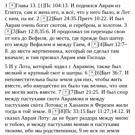
1
Глава 13. [1]
Пс 104:13
.
И
поднялся
Аврам
из
*
Египта
,
сам
и
жена
его
,
и
всё
,
что
у
него
было
,
и
Лот
с
ним
,
на
юг
.
2
[2]
Быт 24:35
.
Притч 10:22
.
И
был
*
Аврам
очень
богат
скотом
,
и
серебром
,
и
золотом
.
3
[3]
Быт 12:8
;
35:6
.
И
продолжал
он
переходы
свои
*
от
юга
до
Вефиля
,
до
места
,
где
прежде
был
шатер
его
между
Вефилем
и
между
Гаем
,
4
[4]
Быт 12:7–
*
8
.
до
места
жертвенника
,
который
он
сделал
там
вначале
;
и
там
призвал
Аврам
имя
Господа
.
5
И
у
Лота
,
который
ходил
с
Аврамом
,
также
был
мелкий
и
крупный
скот
и
шатры
.
6
[6]
Быт 36:7
.
И
*
непоместительна
была
земля
для
них
,
чтобы
жить
вместе
,
ибо
имущество
их
было
так
велико
,
что
они
не
могли
жить
вместе
.
7
[7]
Быт 21:25
.
И
был
спор
*
между
пастухами
скота
Аврамова
и
между
пастухами
скота
Лотова
;
и
Хананеи
и
Ферезеи
жили
тогда
в
той
земле
.
8
[8]
Пс 33:15
.
Быт 11:27
;
14:12
.
И
*
сказал
Аврам
Лоту
:
да
не
будет
раздора
между
мною
и
тобою
,
и
между
пастухами
моими
и
пастухами
твоими
,
ибо
мы
родственники
;
9
не
вся
ли
земля