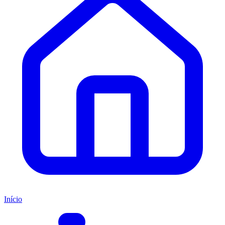
Início