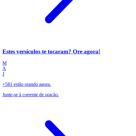
Estes versículos te tocaram? Ore agora!
M
A
J
+581 estão orando agora.
Junte-se à corrente de oração.