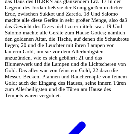
das
Haus
des
HERRN
aus
glänzendem
Erz
.
17
In
der
Gegend
des
Jordan
ließ
sie
der
König
gießen
in
dicker
Erde
,
zwischen
Sukkot
und
Zareda
.
18
Und
Salomo
machte
alle
diese
Geräte
in
sehr
großer
Menge
,
also
daß
das
Gewicht
des
Erzes
nicht
zu
ermitteln
war
.
19
Und
Salomo
machte
alle
Geräte
zum
Hause
Gottes
;
nämlich
den
goldenen
Altar
,
die
Tische
,
auf
denen
die
Schaubrote
liegen
;
20
und
die
Leuchter
mit
ihren
Lampen
von
lauterm
Gold
,
um
sie
vor
dem
Allerheiligsten
anzuzünden
,
wie
es
sich
gebührt
;
21
und
das
Blumenwerk
und
die
Lampen
und
die
Lichtscheren
von
Gold
.
Das
alles
war
von
feinstem
Gold
;
22
dazu
die
Messer
,
Becken
,
Pfannen
und
Räuchernäpfe
von
feinem
Gold
;
auch
der
Eingang
des
Hauses
,
seine
innern
Türen
zum
Allerheiligsten
und
die
Türen
am
Hause
des
Tempels
waren
vergoldet
.