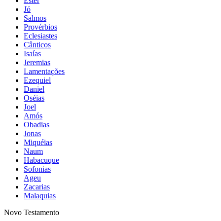
Ester
Jó
Salmos
Provérbios
Eclesiastes
Cânticos
Isaías
Jeremias
Lamentações
Ezequiel
Daniel
Oséias
Joel
Amós
Obadias
Jonas
Miquéias
Naum
Habacuque
Sofonias
Ageu
Zacarias
Malaquias
Novo Testamento