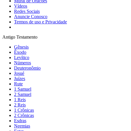
Mural de Orações
Vídeos
Redes Sociais
Anuncie Conosco
Termos de uso e Privacidade
Antigo Testamento
Gênesis
Êxodo
Levítico
Números
Deuteronômio
Josué
Juízes
Rute
1 Samuel
2 Samuel
1 Reis
2 Reis
1 Crônicas
2 Crônicas
Esdras
Neemias