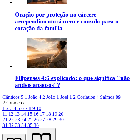
Oração por proteção no cárcere,
arrependimento sincero e consolo para o
coração da família
Filipenses 4:6 explicado: o que significa "não
andeis ansiosos"?
Cânticos 5
1 João 4
2 João 1
Joel 1
2 Coríntios 4
Salmos 89
2 Crônicas
1
2
3
4
5
6
7
8
9
10
11
12
13
14
15
16
17
18
19
20
21
22
23
24
25
26
27
28
29
30
31
32
33
34
35
36