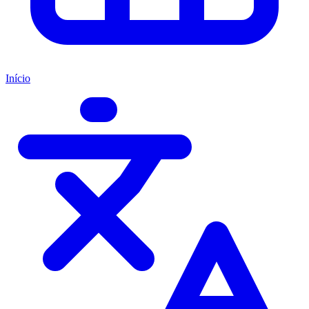
Início