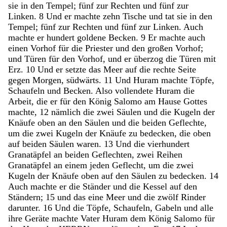
sie
in
den
Tempel
;
fünf
zur
Rechten
und
fünf
zur
Linken
.
8
Und
er
machte
zehn
Tische
und
tat
sie
in
den
Tempel
;
fünf
zur
Rechten
und
fünf
zur
Linken
.
Auch
machte
er
hundert
goldene
Becken
.
9
Er
machte
auch
einen
Vorhof
für
die
Priester
und
den
großen
Vorhof
;
und
Türen
für
den
Vorhof
,
und
er
überzog
die
Türen
mit
Erz
.
10
Und
er
setzte
das
Meer
auf
die
rechte
Seite
gegen
Morgen
,
südwärts
.
11
Und
Huram
machte
Töpfe
,
Schaufeln
und
Becken
.
Also
vollendete
Huram
die
Arbeit
,
die
er
für
den
König
Salomo
am
Hause
Gottes
machte
,
12
nämlich
die
zwei
Säulen
und
die
Kugeln
der
Knäufe
oben
an
den
Säulen
und
die
beiden
Geflechte
,
um
die
zwei
Kugeln
der
Knäufe
zu
bedecken
,
die
oben
auf
beiden
Säulen
waren
.
13
Und
die
vierhundert
Granatäpfel
an
beiden
Geflechten
,
zwei
Reihen
Granatäpfel
an
einem
jeden
Geflecht
,
um
die
zwei
Kugeln
der
Knäufe
oben
auf
den
Säulen
zu
bedecken
.
14
Auch
machte
er
die
Ständer
und
die
Kessel
auf
den
Ständern
;
15
und
das
eine
Meer
und
die
zwölf
Rinder
darunter
.
16
Und
die
Töpfe
,
Schaufeln
,
Gabeln
und
alle
ihre
Geräte
machte
Vater
Huram
dem
König
Salomo
für