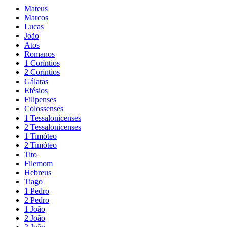
Mateus
Marcos
Lucas
João
Atos
Romanos
1 Coríntios
2 Coríntios
Gálatas
Efésios
Filipenses
Colossenses
1 Tessalonicenses
2 Tessalonicenses
1 Timóteo
2 Timóteo
Tito
Filemom
Hebreus
Tiago
1 Pedro
2 Pedro
1 João
2 João