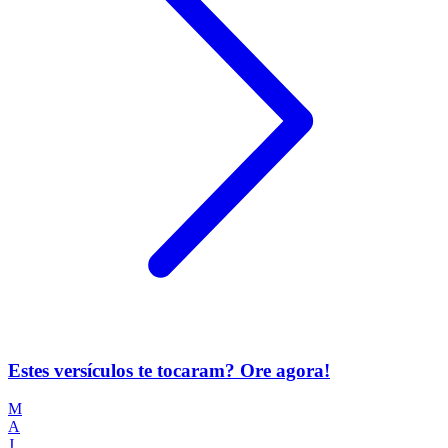
Estes versículos te tocaram? Ore agora!
M
A
J