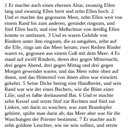
1
Er
machte
auch
einen
ehernen
Altar
,
zwanzig
Ellen
lang
und
zwanzig
Ellen
breit
und
zehn
Ellen
hoch
.
2
Und
er
machte
das
gegossene
Meer
,
zehn
Ellen
weit
von
einem
Rand
bis
zum
anderen
,
gerundet
ringsum
,
und
fünf
Ellen
hoch
;
und
eine
Meßschnur
von
dreißig
Ellen
konnte
es
umfassen
.
3
Und
es
waren
Gebilde
von
Rindern
unter
ihm
ringsum
,
die
es
umgaben
,
zehn
auf
die
Elle
,
rings
um
das
Meer
herum
;
zwei
Reihen
Rinder
waren
es
,
gegossen
aus
einem
Guß
mit
dem
Meer
.
4
Es
stand
auf
zwölf
Rindern
,
deren
drei
gegen
Mitternacht
,
drei
gegen
Abend
,
drei
gegen
Mittag
und
drei
gegen
Morgen
gewendet
waren
;
und
das
Meer
ruhte
oben
auf
ihnen
,
und
das
Hinterteil
von
ihnen
allen
war
einwärts
gekehrt
.
5
Seine
Dicke
betrug
eine
Handbreite
,
und
sein
Rand
war
wie
der
eines
Bechers
,
wie
die
Blüte
einer
Lilie
;
und
es
faßte
dreitausend
Bat
.
6
Und
er
machte
zehn
Kessel
und
setzte
fünf
zur
Rechten
und
fünf
zur
Linken
,
um
darin
zu
waschen
;
was
zum
Brandopfer
gehörte
,
spülte
man
darin
ab
;
das
Meer
aber
war
für
die
Waschungen
der
Priester
bestimmt
.
7
Er
machte
auch
zehn
goldene
Leuchter
,
wie
sie
sein
sollten
,
und
setzte