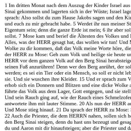
1
Im
dritten
Monat
nach
dem
Auszug
der
Kinder
Israel
au
Sinai
gekommen
und
lagerten
sich
in
der
Wüste
;
Israel
lag
sprach
:
Also
sollst
du
zum
Hause
Jakobs
sagen
und
den
Ki
und
euch
zu
mir
gebracht
habe
.
5
Werdet
ihr
nun
meiner
S
Eigentum
sein
;
denn
die
ganze
Erde
ist
mein
;
6
ihr
aber
sol
sollst
.
7
Mose
kam
und
berief
die
Ältesten
des
Volkes
und
Alles
,
was
der
HERR
gesagt
hat
,
das
wollen
wir
tun
!
Und
Wolke
zu
dir
kommen
,
daß
das
Volk
meine
Worte
höre
,
di
der
HERR
zu
Mose
:
Geh
zum
Volk
und
heilige
sie
heute
u
HERR
vor
dem
ganzen
Volk
auf
den
Berg
Sinai
herabsteig
seinen
Fuß
anzurühren
!
Denn
wer
den
Berg
anrührt
,
der
so
werden
;
es
sei
ein
Tier
oder
ein
Mensch
,
so
soll
er
nicht
le
sie
.
Und
sie
wuschen
ihre
Kleider
.
15
Und
er
sprach
zum
V
erhob
sich
ein
Donnern
und
Blitzen
und
eine
dicke
Wolke
führte
das
Volk
aus
dem
Lager
,
Gott
entgegen
,
und
sie
stel
Und
sein
Rauch
ging
auf
,
wie
der
Rauch
eines
Schmelzofe
antwortete
ihm
mit
lauter
Stimme
.
20
Als
nun
der
HERR
a
Und
Mose
stieg
hinauf
.
21
Da
sprach
der
HERR
zu
Mose
:
22
Auch
die
Priester
,
die
dem
HERRN
nahen
,
sollen
sich
h
den
Berg
Sinai
steigen
,
denn
du
hast
uns
bezeugt
und
gesa
du
und
Aaron
mit
dir
hinaufsteigen
;
aber
die
Priester
und
d