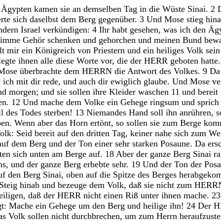
s
Ägypten
kamen
sie
an
demselben
Tag
in
die
Wüste
Sinai
.
2
erte
sich
daselbst
dem
Berg
gegenüber
.
3
Und
Mose
stieg
hin
ndern
Israel
verkündigen
:
4
Ihr
habt
gesehen
,
was
ich
den
Äg
timme
Gehör
schenken
und
gehorchen
und
meinen
Bund
bew
lt
mir
ein
Königreich
von
Priestern
und
ein
heiliges
Volk
sein
legte
ihnen
alle
diese
Worte
vor
,
die
der
HERR
geboten
hatte
Mose
überbrachte
dem
HERRN
die
Antwort
des
Volkes
.
9
D
e
ich
mit
dir
rede
,
und
auch
dir
ewiglich
glaube
.
Und
Mose
ve
nd
morgen
;
und
sie
sollen
ihre
Kleider
waschen
11
und
bereit
en
.
12
Und
mache
dem
Volke
ein
Gehege
ringsum
und
spric
ll
des
Todes
sterben
!
13
Niemandes
Hand
soll
ihn
anrühren
,
s
ben
.
Wenn
aber
das
Horn
ertönt
,
so
sollen
sie
zum
Berge
kom
olk
:
Seid
bereit
auf
den
dritten
Tag
,
keiner
nahe
sich
zum
We
auf
dem
Berg
und
der
Ton
einer
sehr
starken
Posaune
.
Da
ers
lten
sich
unten
am
Berge
auf
.
18
Aber
der
ganze
Berg
Sinai
r
ns
,
und
der
ganze
Berg
erbebte
sehr
.
19
Und
der
Ton
der
Pos
uf
den
Berg
Sinai
,
oben
auf
die
Spitze
des
Berges
herabgek
Steig
hinab
und
bezeuge
dem
Volk
,
daß
sie
nicht
zum
HERR
eiligen
,
daß
der
HERR
nicht
einen
Riß
unter
ihnen
mache
.
23
gt
:
Mache
ein
Gehege
um
den
Berg
und
heilige
ihn
!
24
Der
H
as
Volk
sollen
nicht
durchbrechen
,
um
zum
Herrn
heraufzuste