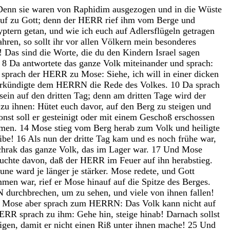
Denn
sie
waren
von
Raphidim
ausgezogen
und
in
die
Wüste
auf
zu
Gott
;
denn
der
HERR
rief
ihm
vom
Berge
und
yptern
getan
,
und
wie
ich
euch
auf
Adlersflügeln
getragen
ahren
,
so
sollt
ihr
vor
allen
Völkern
mein
besonderes
!
Das
sind
die
Worte
,
die
du
den
Kindern
Israel
sagen
.
8
Da
antwortete
das
ganze
Volk
miteinander
und
sprach
:
a
sprach
der
HERR
zu
Mose
:
Siehe
,
ich
will
in
einer
dicken
rkündigte
dem
HERRN
die
Rede
des
Volkes
.
10
Da
sprach
sein
auf
den
dritten
Tag
;
denn
am
dritten
Tage
wird
der
h
zu
ihnen
:
Hütet
euch
davor
,
auf
den
Berg
zu
steigen
und
onst
soll
er
gesteinigt
oder
mit
einem
Geschoß
erschossen
men
.
14
Mose
stieg
vom
Berg
herab
zum
Volk
und
heiligte
ibe
!
16
Als
nun
der
dritte
Tag
kam
und
es
noch
frühe
war
,
chrak
das
ganze
Volk
,
das
im
Lager
war
.
17
Und
Mose
auchte
davon
,
daß
der
HERR
im
Feuer
auf
ihn
herabstieg
.
aune
ward
je
länger
je
stärker
.
Mose
redete
,
und
Gott
ommen
war
,
rief
er
Mose
hinauf
auf
die
Spitze
des
Berges
.
N
durchbrechen
,
um
zu
sehen
,
und
viele
von
ihnen
fallen
!
Mose
aber
sprach
zum
HERRN
:
Das
Volk
kann
nicht
auf
ERR
sprach
zu
ihm
:
Gehe
hin
,
steige
hinab
!
Darnach
sollst
igen
,
damit
er
nicht
einen
Riß
unter
ihnen
mache
!
25
Und