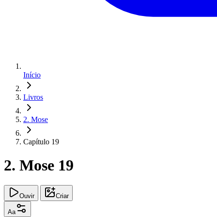
Início
Livros
2. Mose
Capítulo 19
2. Mose 19
Ouvir
Criar
Aa