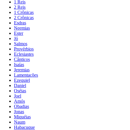
1 Reis
2 Reis
1 Crônicas
2 Crônicas
Esdras
Neemias
Ester
Jó
Salmos
Provérbios
Eclesiastes
Cânticos
Isaías
Jeremias
Lamentações
Ezequiel
Daniel
Oséias
Joel
Amós
Obadias
Jonas
Miquéias
Naum
Habacuque