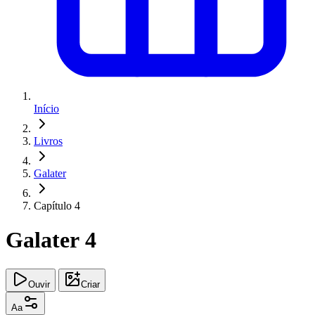
Início
Livros
Galater
Capítulo 4
Galater 4
Ouvir
Criar
Aa