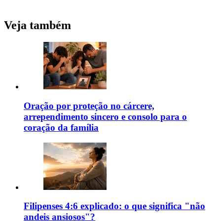
Veja também
Oração por proteção no cárcere,
arrependimento sincero e consolo para o
coração da família
Filipenses 4:6 explicado: o que significa "não
andeis ansiosos"?