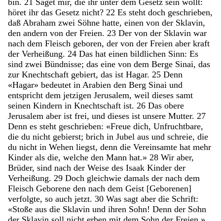
bin
.
21
Saget
mir
,
die
ihr
unter
dem
Gesetz
sein
wollt
:
höret
ihr
das
Gesetz
nicht
?
22
Es
steht
doch
geschrieben
,
daß
Abraham
zwei
Söhne
hatte
,
einen
von
der
Sklavin
,
den
andern
von
der
Freien
.
23
Der
von
der
Sklavin
war
nach
dem
Fleisch
geboren
,
der
von
der
Freien
aber
kraft
der
Verheißung
.
24
Das
hat
einen
bildlichen
Sinn
:
Es
sind
zwei
Bündnisse
;
das
eine
von
dem
Berge
Sinai
,
das
zur
Knechtschaft
gebiert
,
das
ist
Hagar
.
25
Denn
«
Hagar
»
bedeutet
in
Arabien
den
Berg
Sinai
und
entspricht
dem
jetzigen
Jerusalem
,
weil
dieses
samt
seinen
Kindern
in
Knechtschaft
ist
.
26
Das
obere
Jerusalem
aber
ist
frei
,
und
dieses
ist
unsere
Mutter
.
27
Denn
es
steht
geschrieben
:
«
Freue
dich
,
Unfruchtbare
,
die
du
nicht
gebierst
;
brich
in
Jubel
aus
und
schreie
,
die
du
nicht
in
Wehen
liegst
,
denn
die
Vereinsamte
hat
mehr
Kinder
als
die
,
welche
den
Mann
hat
.
»
28
Wir
aber
,
Brüder
,
sind
nach
der
Weise
des
Isaak
Kinder
der
Verheißung
.
29
Doch
gleichwie
damals
der
nach
dem
Fleisch
Geborene
den
nach
dem
Geist
[
Geborenen
]
verfolgte
,
so
auch
jetzt
.
30
Was
sagt
aber
die
Schrift
:
«
Stoße
aus
die
Sklavin
und
ihren
Sohn
!
Denn
der
Sohn
der
Sklavin
soll
nicht
erben
mit
dem
Sohn
der
Freien
.
»