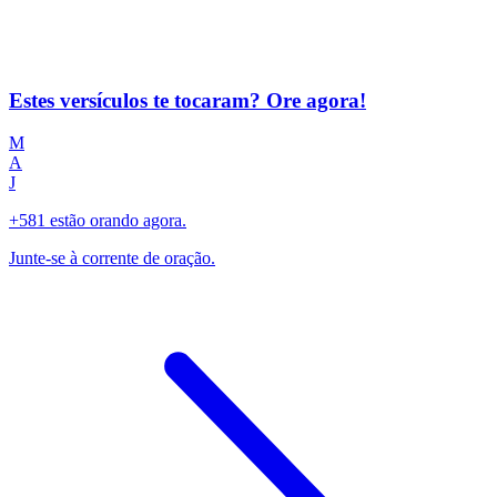
Estes versículos te tocaram? Ore agora!
M
A
J
+581 estão orando agora.
Junte-se à corrente de oração.