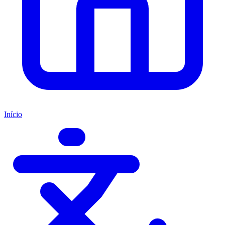
Início