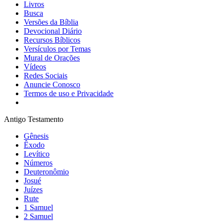
Livros
Busca
Versões da Bíblia
Devocional Diário
Recursos Bíblicos
Versículos por Temas
Mural de Orações
Vídeos
Redes Sociais
Anuncie Conosco
Termos de uso e Privacidade
Antigo Testamento
Gênesis
Êxodo
Levítico
Números
Deuteronômio
Josué
Juízes
Rute
1 Samuel
2 Samuel