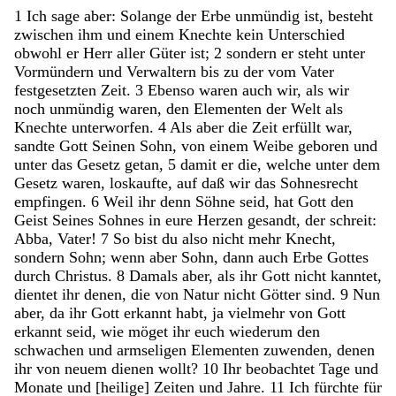
1
Ich
sage
aber
:
Solange
der
Erbe
unmündig
ist
,
besteht
zwischen
ihm
und
einem
Knechte
kein
Unterschied
obwohl
er
Herr
aller
Güter
ist
;
2
sondern
er
steht
unter
Vormündern
und
Verwaltern
bis
zu
der
vom
Vater
festgesetzten
Zeit
.
3
Ebenso
waren
auch
wir
,
als
wir
noch
unmündig
waren
,
den
Elementen
der
Welt
als
Knechte
unterworfen
.
4
Als
aber
die
Zeit
erfüllt
war
,
sandte
Gott
Seinen
Sohn
,
von
einem
Weibe
geboren
und
unter
das
Gesetz
getan
,
5
damit
er
die
,
welche
unter
dem
Gesetz
waren
,
loskaufte
,
auf
daß
wir
das
Sohnesrecht
empfingen
.
6
Weil
ihr
denn
Söhne
seid
,
hat
Gott
den
Geist
Seines
Sohnes
in
eure
Herzen
gesandt
,
der
schreit
:
Abba
,
Vater
!
7
So
bist
du
also
nicht
mehr
Knecht
,
sondern
Sohn
;
wenn
aber
Sohn
,
dann
auch
Erbe
Gottes
durch
Christus
.
8
Damals
aber
,
als
ihr
Gott
nicht
kanntet
,
dientet
ihr
denen
,
die
von
Natur
nicht
Götter
sind
.
9
Nun
aber
,
da
ihr
Gott
erkannt
habt
,
ja
vielmehr
von
Gott
erkannt
seid
,
wie
möget
ihr
euch
wiederum
den
schwachen
und
armseligen
Elementen
zuwenden
,
denen
ihr
von
neuem
dienen
wollt
?
10
Ihr
beobachtet
Tage
und
Monate
und
[
heilige
]
Zeiten
und
Jahre
.
11
Ich
fürchte
für