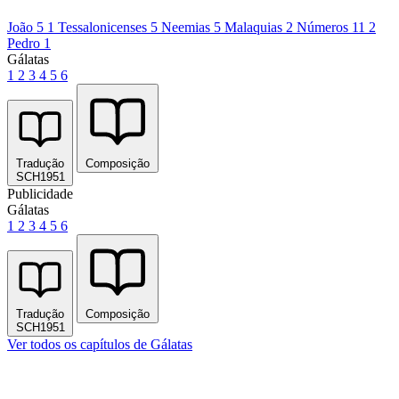
João 5
1 Tessalonicenses 5
Neemias 5
Malaquias 2
Números 11
2
Pedro 1
Gálatas
1
2
3
4
5
6
Tradução
Composição
SCH1951
Publicidade
Gálatas
1
2
3
4
5
6
Tradução
Composição
SCH1951
Ver todos os capítulos de Gálatas