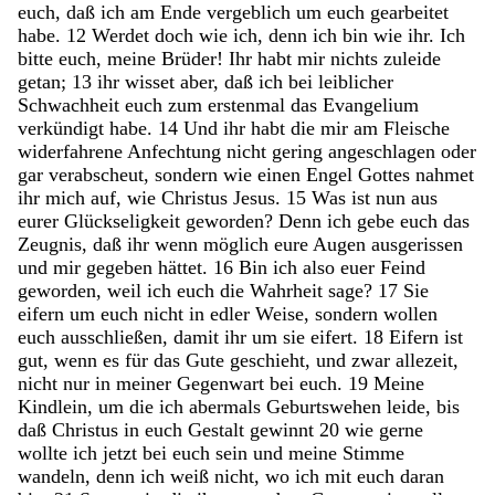
euch
,
daß
ich
am
Ende
vergeblich
um
euch
gearbeitet
habe
.
12
Werdet
doch
wie
ich
,
denn
ich
bin
wie
ihr
.
Ich
bitte
euch
,
meine
Brüder
!
Ihr
habt
mir
nichts
zuleide
getan
;
13
ihr
wisset
aber
,
daß
ich
bei
leiblicher
Schwachheit
euch
zum
erstenmal
das
Evangelium
verkündigt
habe
.
14
Und
ihr
habt
die
mir
am
Fleische
widerfahrene
Anfechtung
nicht
gering
angeschlagen
oder
gar
verabscheut
,
sondern
wie
einen
Engel
Gottes
nahmet
ihr
mich
auf
,
wie
Christus
Jesus
.
15
Was
ist
nun
aus
eurer
Glückseligkeit
geworden
?
Denn
ich
gebe
euch
das
Zeugnis
,
daß
ihr
wenn
möglich
eure
Augen
ausgerissen
und
mir
gegeben
hättet
.
16
Bin
ich
also
euer
Feind
geworden
,
weil
ich
euch
die
Wahrheit
sage
?
17
Sie
eifern
um
euch
nicht
in
edler
Weise
,
sondern
wollen
euch
ausschließen
,
damit
ihr
um
sie
eifert
.
18
Eifern
ist
gut
,
wenn
es
für
das
Gute
geschieht
,
und
zwar
allezeit
,
nicht
nur
in
meiner
Gegenwart
bei
euch
.
19
Meine
Kindlein
,
um
die
ich
abermals
Geburtswehen
leide
,
bis
daß
Christus
in
euch
Gestalt
gewinnt
20
wie
gerne
wollte
ich
jetzt
bei
euch
sein
und
meine
Stimme
wandeln
,
denn
ich
weiß
nicht
,
wo
ich
mit
euch
daran