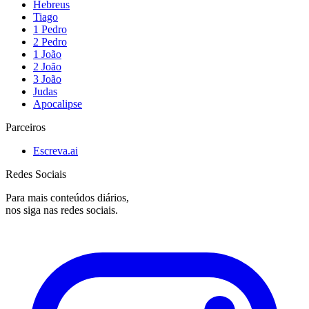
Hebreus
Tiago
1 Pedro
2 Pedro
1 João
2 João
3 João
Judas
Apocalipse
Parceiros
Escreva.ai
Redes Sociais
Para mais conteúdos diários,
nos siga nas redes sociais.