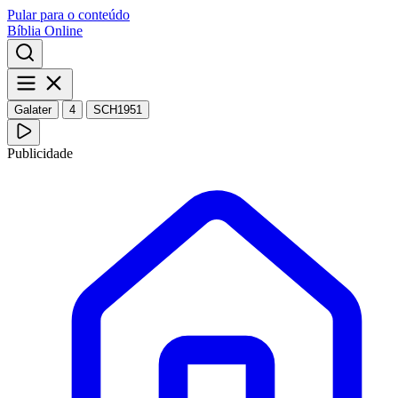
Pular para o conteúdo
Bíblia Online
Galater
4
SCH1951
Publicidade