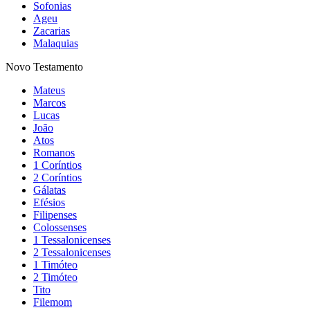
Sofonias
Ageu
Zacarias
Malaquias
Novo Testamento
Mateus
Marcos
Lucas
João
Atos
Romanos
1 Coríntios
2 Coríntios
Gálatas
Efésios
Filipenses
Colossenses
1 Tessalonicenses
2 Tessalonicenses
1 Timóteo
2 Timóteo
Tito
Filemom