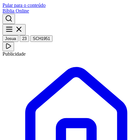
Pular para o conteúdo
Bíblia Online
Josua
23
SCH1951
Publicidade