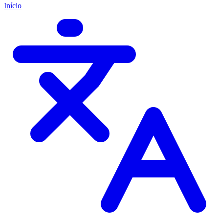
Início