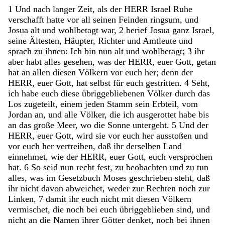
1
Und
nach
langer
Zeit
,
als
der
HERR
Israel
Ruhe
verschafft
hatte
vor
all
seinen
Feinden
ringsum
,
und
Josua
alt
und
wohlbetagt
war
,
2
berief
Josua
ganz
Israel
,
seine
Ältesten
,
Häupter
,
Richter
und
Amtleute
und
sprach
zu
ihnen
:
Ich
bin
nun
alt
und
wohlbetagt
;
3
ihr
aber
habt
alles
gesehen
,
was
der
HERR
,
euer
Gott
,
getan
hat
an
allen
diesen
Völkern
vor
euch
her
;
denn
der
HERR
,
euer
Gott
,
hat
selbst
für
euch
gestritten
.
4
Seht
,
ich
habe
euch
diese
übriggebliebenen
Völker
durch
das
Los
zugeteilt
,
einem
jeden
Stamm
sein
Erbteil
,
vom
Jordan
an
,
und
alle
Völker
,
die
ich
ausgerottet
habe
bis
an
das
große
Meer
,
wo
die
Sonne
untergeht
.
5
Und
der
HERR
,
euer
Gott
,
wird
sie
vor
euch
her
ausstoßen
und
vor
euch
her
vertreiben
,
daß
ihr
derselben
Land
einnehmet
,
wie
der
HERR
,
euer
Gott
,
euch
versprochen
hat
.
6
So
seid
nun
recht
fest
,
zu
beobachten
und
zu
tun
alles
,
was
im
Gesetzbuch
Moses
geschrieben
steht
,
daß
ihr
nicht
davon
abweichet
,
weder
zur
Rechten
noch
zur
Linken
,
7
damit
ihr
euch
nicht
mit
diesen
Völkern
vermischet
,
die
noch
bei
euch
übriggeblieben
sind
,
und
nicht
an
die
Namen
ihrer
Götter
denket
,
noch
bei
ihnen