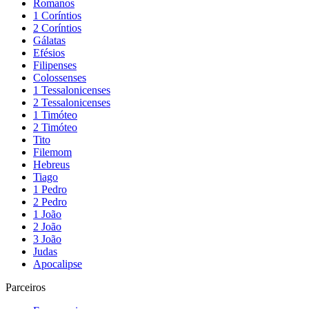
Romanos
1 Coríntios
2 Coríntios
Gálatas
Efésios
Filipenses
Colossenses
1 Tessalonicenses
2 Tessalonicenses
1 Timóteo
2 Timóteo
Tito
Filemom
Hebreus
Tiago
1 Pedro
2 Pedro
1 João
2 João
3 João
Judas
Apocalipse
Parceiros