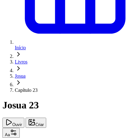
Início
Livros
Josua
Capítulo 23
Josua 23
Ouvir
Criar
Aa