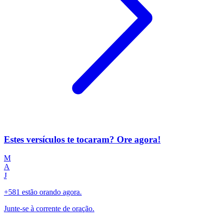
Estes versículos te tocaram? Ore agora!
M
A
J
+581 estão orando agora.
Junte-se à corrente de oração.