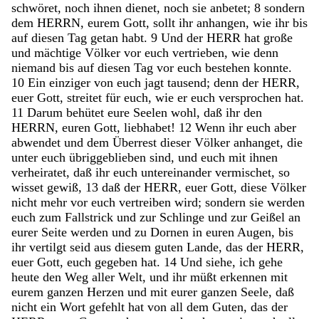
schwöret
,
noch
ihnen
dienet
,
noch
sie
anbetet
;
8
sondern
dem
HERRN
,
eurem
Gott
,
sollt
ihr
anhangen
,
wie
ihr
bis
auf
diesen
Tag
getan
habt
.
9
Und
der
HERR
hat
große
und
mächtige
Völker
vor
euch
vertrieben
,
wie
denn
niemand
bis
auf
diesen
Tag
vor
euch
bestehen
konnte
.
10
Ein
einziger
von
euch
jagt
tausend
;
denn
der
HERR
,
euer
Gott
,
streitet
für
euch
,
wie
er
euch
versprochen
hat
.
11
Darum
behütet
eure
Seelen
wohl
,
daß
ihr
den
HERRN
,
euren
Gott
,
liebhabet
!
12
Wenn
ihr
euch
aber
abwendet
und
dem
Überrest
dieser
Völker
anhanget
,
die
unter
euch
übriggeblieben
sind
,
und
euch
mit
ihnen
verheiratet
,
daß
ihr
euch
untereinander
vermischet
,
so
wisset
gewiß
,
13
daß
der
HERR
,
euer
Gott
,
diese
Völker
nicht
mehr
vor
euch
vertreiben
wird
;
sondern
sie
werden
euch
zum
Fallstrick
und
zur
Schlinge
und
zur
Geißel
an
eurer
Seite
werden
und
zu
Dornen
in
euren
Augen
,
bis
ihr
vertilgt
seid
aus
diesem
guten
Lande
,
das
der
HERR
,
euer
Gott
,
euch
gegeben
hat
.
14
Und
siehe
,
ich
gehe
heute
den
Weg
aller
Welt
,
und
ihr
müßt
erkennen
mit
eurem
ganzen
Herzen
und
mit
eurer
ganzen
Seele
,
daß
nicht
ein
Wort
gefehlt
hat
von
all
dem
Guten
,
das
der