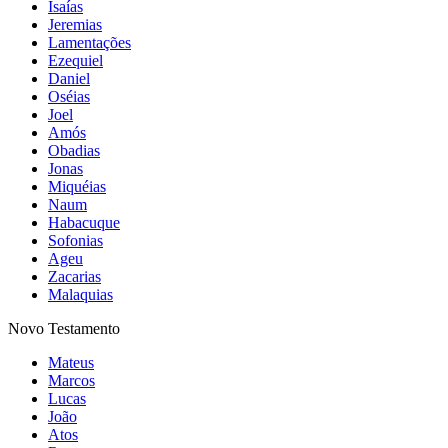
Isaías
Jeremias
Lamentações
Ezequiel
Daniel
Oséias
Joel
Amós
Obadias
Jonas
Miquéias
Naum
Habacuque
Sofonias
Ageu
Zacarias
Malaquias
Novo Testamento
Mateus
Marcos
Lucas
João
Atos