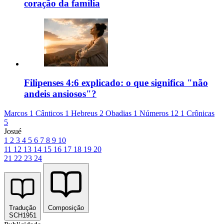
coração da família
Filipenses 4:6 explicado: o que significa "não
andeis ansiosos"?
Marcos 1
Cânticos 1
Hebreus 2
Obadias 1
Números 12
1 Crônicas
5
Josué
1
2
3
4
5
6
7
8
9
10
11
12
13
14
15
16
17
18
19
20
21
22
23
24
Tradução
Composição
SCH1951