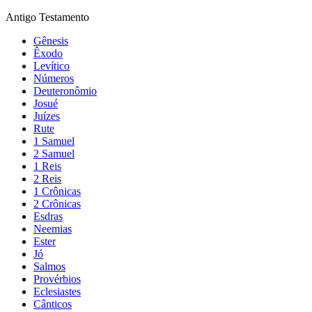
Antigo Testamento
Gênesis
Êxodo
Levítico
Números
Deuteronômio
Josué
Juízes
Rute
1 Samuel
2 Samuel
1 Reis
2 Reis
1 Crônicas
2 Crônicas
Esdras
Neemias
Ester
Jó
Salmos
Provérbios
Eclesiastes
Cânticos