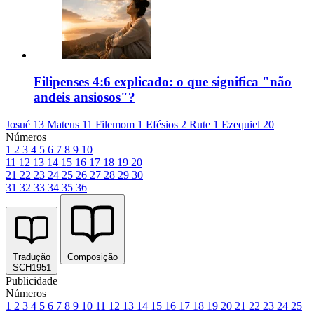
Filipenses 4:6 explicado: o que significa "não
andeis ansiosos"?
Josué 13
Mateus 11
Filemom 1
Efésios 2
Rute 1
Ezequiel 20
Números
1
2
3
4
5
6
7
8
9
10
11
12
13
14
15
16
17
18
19
20
21
22
23
24
25
26
27
28
29
30
31
32
33
34
35
36
Tradução
Composição
SCH1951
Publicidade
Números
1
2
3
4
5
6
7
8
9
10
11
12
13
14
15
16
17
18
19
20
21
22
23
24
25