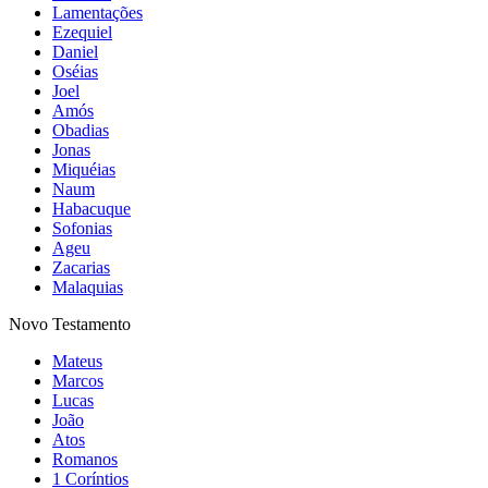
Lamentações
Ezequiel
Daniel
Oséias
Joel
Amós
Obadias
Jonas
Miquéias
Naum
Habacuque
Sofonias
Ageu
Zacarias
Malaquias
Novo Testamento
Mateus
Marcos
Lucas
João
Atos
Romanos
1 Coríntios