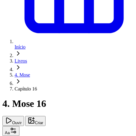
Início
Livros
4. Mose
Capítulo 16
4. Mose 16
Ouvir
Criar
Aa