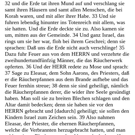
32
und
die
Erde
tat
ihren
Mund
auf
und
verschlang
sie
samt
ihren
Häusern
und
samt
allen
Menschen
,
die
bei
Korah
waren
,
und
mit
aller
ihrer
Habe
.
33
Und
sie
fuhren
lebendig
hinunter
ins
Totenreich
mit
allem
,
was
sie
hatten
.
Und
die
Erde
deckte
sie
zu
.
Also
kamen
sie
um
,
mitten
aus
der
Gemeinde
.
34
Und
ganz
Israel
,
das
rings
um
sie
her
war
,
floh
bei
ihrem
Geschrei
;
denn
sie
sprachen
:
Daß
uns
die
Erde
nicht
auch
verschlinge
!
35
Dazu
fuhr
Feuer
aus
von
dem
HERRN
und
verzehrte
die
zweihundertundfünfzig
Männer
,
die
das
Räucherwerk
opferten
.
36
Und
der
HERR
redete
zu
Mose
und
sprach
:
37
Sage
zu
Eleasar
,
dem
Sohn
Aarons
,
des
Priesters
,
daß
er
die
Räucherpfannen
aus
dem
Brande
aufhebe
und
das
Feuer
fernhin
streue
;
38
denn
sie
sind
geheiligt
,
nämlich
die
Räucherpfannen
derer
,
die
wider
ihre
Seele
gesündigt
haben
.
Man
soll
sie
zu
breiten
Blechen
schlagen
und
den
Altar
damit
bedecken
;
denn
sie
haben
sie
vor
den
HERRN
gebracht
und
[
dadurch
]
geheiligt
;
sie
sollen
den
Kindern
Israel
zum
Zeichen
sein
.
39
Also
nahmen
Eleasar
,
der
Priester
,
die
ehernen
Räucherpfannen
,
welche
die
Verbrannten
herzugebracht
hatten
,
und
man