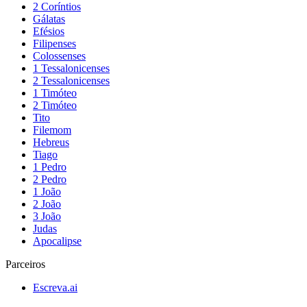
2 Coríntios
Gálatas
Efésios
Filipenses
Colossenses
1 Tessalonicenses
2 Tessalonicenses
1 Timóteo
2 Timóteo
Tito
Filemom
Hebreus
Tiago
1 Pedro
2 Pedro
1 João
2 João
3 João
Judas
Apocalipse
Parceiros
Escreva.ai