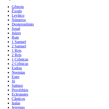
Gênesis
Êxodo
Levítico
Números
Deuteronômio
Josué
Juízes
Rute
1 Samuel
2 Samuel
1 Reis
2 Reis
1 Crônicas
2 Crônicas
Esdras
Neemias
Ester
Jó
Salmos
Provérbios
Eclesiastes
Cânticos
Isaías
Jeremias