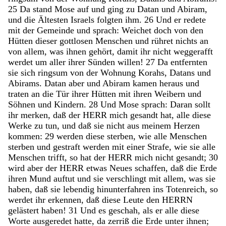
25
Da
stand
Mose
auf
und
ging
zu
Datan
und
Abiram
,
und
die
Ältesten
Israels
folgten
ihm
.
26
Und
er
redete
mit
der
Gemeinde
und
sprach
:
Weichet
doch
von
den
Hütten
dieser
gottlosen
Menschen
und
rühret
nichts
an
von
allem
,
was
ihnen
gehört
,
damit
ihr
nicht
weggerafft
werdet
um
aller
ihrer
Sünden
willen
!
27
Da
entfernten
sie
sich
ringsum
von
der
Wohnung
Korahs
,
Datans
und
Abirams
.
Datan
aber
und
Abiram
kamen
heraus
und
traten
an
die
Tür
ihrer
Hütten
mit
ihren
Weibern
und
Söhnen
und
Kindern
.
28
Und
Mose
sprach
:
Daran
sollt
ihr
merken
,
daß
der
HERR
mich
gesandt
hat
,
alle
diese
Werke
zu
tun
,
und
daß
sie
nicht
aus
meinem
Herzen
kommen
:
29
werden
diese
sterben
,
wie
alle
Menschen
sterben
und
gestraft
werden
mit
einer
Strafe
,
wie
sie
alle
Menschen
trifft
,
so
hat
der
HERR
mich
nicht
gesandt
;
30
wird
aber
der
HERR
etwas
Neues
schaffen
,
daß
die
Erde
ihren
Mund
auftut
und
sie
verschlingt
mit
allem
,
was
sie
haben
,
daß
sie
lebendig
hinunterfahren
ins
Totenreich
,
so
werdet
ihr
erkennen
,
daß
diese
Leute
den
HERRN
gelästert
haben
!
31
Und
es
geschah
,
als
er
alle
diese
Worte
ausgeredet
hatte
,
da
zerriß
die
Erde
unter
ihnen
;