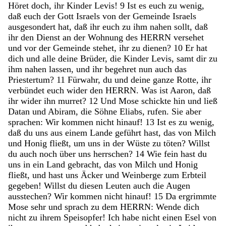
Höret
doch
,
ihr
Kinder
Levis
!
9
Ist
es
euch
zu
wenig
,
daß
euch
der
Gott
Israels
von
der
Gemeinde
Israels
ausgesondert
hat
,
daß
ihr
euch
zu
ihm
nahen
sollt
,
daß
ihr
den
Dienst
an
der
Wohnung
des
HERRN
versehet
und
vor
der
Gemeinde
stehet
,
ihr
zu
dienen
?
10
Er
hat
dich
und
alle
deine
Brüder
,
die
Kinder
Levis
,
samt
dir
zu
ihm
nahen
lassen
,
und
ihr
begehret
nun
auch
das
Priestertum
?
11
Fürwahr
,
du
und
deine
ganze
Rotte
,
ihr
verbündet
euch
wider
den
HERRN
.
Was
ist
Aaron
,
daß
ihr
wider
ihn
murret
?
12
Und
Mose
schickte
hin
und
ließ
Datan
und
Abiram
,
die
Söhne
Eliabs
,
rufen
.
Sie
aber
sprachen
:
Wir
kommen
nicht
hinauf
!
13
Ist
es
zu
wenig
,
daß
du
uns
aus
einem
Lande
geführt
hast
,
das
von
Milch
und
Honig
fließt
,
um
uns
in
der
Wüste
zu
töten
?
Willst
du
auch
noch
über
uns
herrschen
?
14
Wie
fein
hast
du
uns
in
ein
Land
gebracht
,
das
von
Milch
und
Honig
fließt
,
und
hast
uns
Äcker
und
Weinberge
zum
Erbteil
gegeben
!
Willst
du
diesen
Leuten
auch
die
Augen
ausstechen
?
Wir
kommen
nicht
hinauf
!
15
Da
ergrimmte
Mose
sehr
und
sprach
zu
dem
HERRN
:
Wende
dich
nicht
zu
ihrem
Speisopfer
!
Ich
habe
nicht
einen
Esel
von