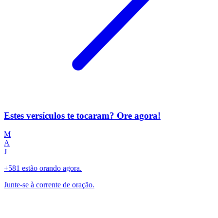
Estes versículos te tocaram? Ore agora!
M
A
J
+581 estão orando agora.
Junte-se à corrente de oração.