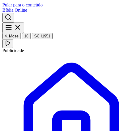
Pular para o conteúdo
Bíblia Online
4. Mose
16
SCH1951
Publicidade