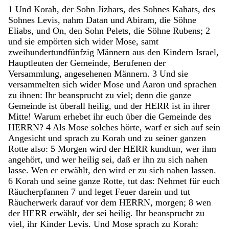
1
Und
Korah
,
der
Sohn
Jizhars
,
des
Sohnes
Kahats
,
des
Sohnes
Levis
,
nahm
Datan
und
Abiram
,
die
Söhne
Eliabs
,
und
On
,
den
Sohn
Pelets
,
die
Söhne
Rubens
;
2
und
sie
empörten
sich
wider
Mose
,
samt
zweihundertundfünfzig
Männern
aus
den
Kindern
Israel
,
Hauptleuten
der
Gemeinde
,
Berufenen
der
Versammlung
,
angesehenen
Männern
.
3
Und
sie
versammelten
sich
wider
Mose
und
Aaron
und
sprachen
zu
ihnen
:
Ihr
beansprucht
zu
viel
;
denn
die
ganze
Gemeinde
ist
überall
heilig
,
und
der
HERR
ist
in
ihrer
Mitte
!
Warum
erhebet
ihr
euch
über
die
Gemeinde
des
HERRN
?
4
Als
Mose
solches
hörte
,
warf
er
sich
auf
sein
Angesicht
und
sprach
zu
Korah
und
zu
seiner
ganzen
Rotte
also
:
5
Morgen
wird
der
HERR
kundtun
,
wer
ihm
angehört
,
und
wer
heilig
sei
,
daß
er
ihn
zu
sich
nahen
lasse
.
Wen
er
erwählt
,
den
wird
er
zu
sich
nahen
lassen
.
6
Korah
und
seine
ganze
Rotte
,
tut
das
:
Nehmet
für
euch
Räucherpfannen
7
und
leget
Feuer
darein
und
tut
Räucherwerk
darauf
vor
dem
HERRN
,
morgen
;
8
wen
der
HERR
erwählt
,
der
sei
heilig
.
Ihr
beansprucht
zu
viel
,
ihr
Kinder
Levis
.
Und
Mose
sprach
zu
Korah
: