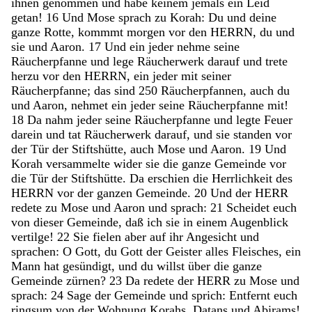
ihnen
genommen
und
habe
keinem
jemals
ein
Leid
getan
!
16
Und
Mose
sprach
zu
Korah
:
Du
und
deine
ganze
Rotte
,
kommmt
morgen
vor
den
HERRN
,
du
und
sie
und
Aaron
.
17
Und
ein
jeder
nehme
seine
Räucherpfanne
und
lege
Räucherwerk
darauf
und
trete
herzu
vor
den
HERRN
,
ein
jeder
mit
seiner
Räucherpfanne
;
das
sind
250
Räucherpfannen
,
auch
du
und
Aaron
,
nehmet
ein
jeder
seine
Räucherpfanne
mit
!
18
Da
nahm
jeder
seine
Räucherpfanne
und
legte
Feuer
darein
und
tat
Räucherwerk
darauf
,
und
sie
standen
vor
der
Tür
der
Stiftshütte
,
auch
Mose
und
Aaron
.
19
Und
Korah
versammelte
wider
sie
die
ganze
Gemeinde
vor
die
Tür
der
Stiftshütte
.
Da
erschien
die
Herrlichkeit
des
HERRN
vor
der
ganzen
Gemeinde
.
20
Und
der
HERR
redete
zu
Mose
und
Aaron
und
sprach
:
21
Scheidet
euch
von
dieser
Gemeinde
,
daß
ich
sie
in
einem
Augenblick
vertilge
!
22
Sie
fielen
aber
auf
ihr
Angesicht
und
sprachen
:
O
Gott
,
du
Gott
der
Geister
alles
Fleisches
,
ein
Mann
hat
gesündigt
,
und
du
willst
über
die
ganze
Gemeinde
zürnen
?
23
Da
redete
der
HERR
zu
Mose
und
sprach
:
24
Sage
der
Gemeinde
und
sprich
:
Entfernt
euch
ringsum
von
der
Wohnung
Korahs
,
Datans
und
Abirams
!