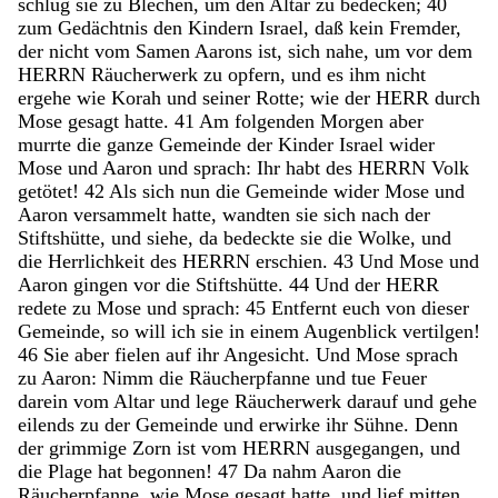
schlug
sie
zu
Blechen
,
um
den
Altar
zu
bedecken
;
40
zum
Gedächtnis
den
Kindern
Israel
,
daß
kein
Fremder
,
der
nicht
vom
Samen
Aarons
ist
,
sich
nahe
,
um
vor
dem
HERRN
Räucherwerk
zu
opfern
,
und
es
ihm
nicht
ergehe
wie
Korah
und
seiner
Rotte
;
wie
der
HERR
durch
Mose
gesagt
hatte
.
41
Am
folgenden
Morgen
aber
murrte
die
ganze
Gemeinde
der
Kinder
Israel
wider
Mose
und
Aaron
und
sprach
:
Ihr
habt
des
HERRN
Volk
getötet
!
42
Als
sich
nun
die
Gemeinde
wider
Mose
und
Aaron
versammelt
hatte
,
wandten
sie
sich
nach
der
Stiftshütte
,
und
siehe
,
da
bedeckte
sie
die
Wolke
,
und
die
Herrlichkeit
des
HERRN
erschien
.
43
Und
Mose
und
Aaron
gingen
vor
die
Stiftshütte
.
44
Und
der
HERR
redete
zu
Mose
und
sprach
:
45
Entfernt
euch
von
dieser
Gemeinde
,
so
will
ich
sie
in
einem
Augenblick
vertilgen
!
46
Sie
aber
fielen
auf
ihr
Angesicht
.
Und
Mose
sprach
zu
Aaron
:
Nimm
die
Räucherpfanne
und
tue
Feuer
darein
vom
Altar
und
lege
Räucherwerk
darauf
und
gehe
eilends
zu
der
Gemeinde
und
erwirke
ihr
Sühne
.
Denn
der
grimmige
Zorn
ist
vom
HERRN
ausgegangen
,
und
die
Plage
hat
begonnen
!
47
Da
nahm
Aaron
die
Räucherpfanne
,
wie
Mose
gesagt
hatte
,
und
lief
mitten