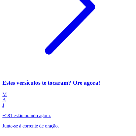
Estes versículos te tocaram? Ore agora!
M
A
J
+581 estão orando agora.
Junte-se à corrente de oração.