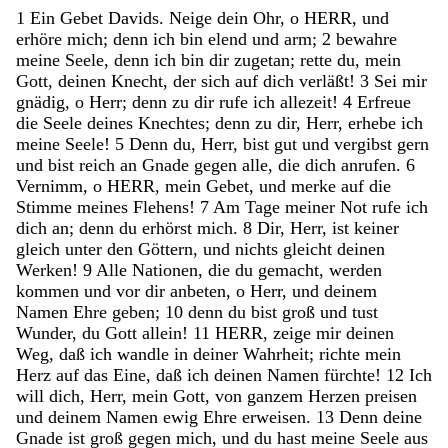
1
Ein
Gebet
Davids
.
Neige
dein
Ohr
,
o
HERR
,
und
erhöre
mich
;
denn
ich
bin
elend
und
arm
;
2
bewahre
meine
Seele
,
denn
ich
bin
dir
zugetan
;
rette
du
,
mein
Gott
,
deinen
Knecht
,
der
sich
auf
dich
verläßt
!
3
Sei
mir
gnädig
,
o
Herr
;
denn
zu
dir
rufe
ich
allezeit
!
4
Erfreue
die
Seele
deines
Knechtes
;
denn
zu
dir
,
Herr
,
erhebe
ich
meine
Seele
!
5
Denn
du
,
Herr
,
bist
gut
und
vergibst
gern
und
bist
reich
an
Gnade
gegen
alle
,
die
dich
anrufen
.
6
Vernimm
,
o
HERR
,
mein
Gebet
,
und
merke
auf
die
Stimme
meines
Flehens
!
7
Am
Tage
meiner
Not
rufe
ich
dich
an
;
denn
du
erhörst
mich
.
8
Dir
,
Herr
,
ist
keiner
gleich
unter
den
Göttern
,
und
nichts
gleicht
deinen
Werken
!
9
Alle
Nationen
,
die
du
gemacht
,
werden
kommen
und
vor
dir
anbeten
,
o
Herr
,
und
deinem
Namen
Ehre
geben
;
10
denn
du
bist
groß
und
tust
Wunder
,
du
Gott
allein
!
11
HERR
,
zeige
mir
deinen
Weg
,
daß
ich
wandle
in
deiner
Wahrheit
;
richte
mein
Herz
auf
das
Eine
,
daß
ich
deinen
Namen
fürchte
!
12
Ich
will
dich
,
Herr
,
mein
Gott
,
von
ganzem
Herzen
preisen
und
deinem
Namen
ewig
Ehre
erweisen
.
13
Denn
deine
Gnade
ist
groß
gegen
mich
,
und
du
hast
meine
Seele
aus