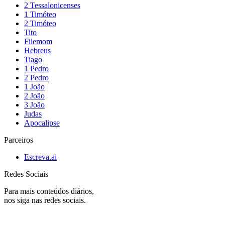
2 Tessalonicenses
1 Timóteo
2 Timóteo
Tito
Filemom
Hebreus
Tiago
1 Pedro
2 Pedro
1 João
2 João
3 João
Judas
Apocalipse
Parceiros
Escreva.ai
Redes Sociais
Para mais conteúdos diários,
nos siga nas redes sociais.