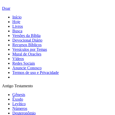
Doar
Início
Hoje
Livros
Busca
Versões da Bíblia
Devocional Diário
Recursos Bíblicos
Versículos por Temas
Mural de Orações
Vídeos
Redes Sociais
Anuncie Conosco
Termos de uso e Privacidade
Antigo Testamento
Gênesis
Êxodo
Levítico
Números
Deuteronômio