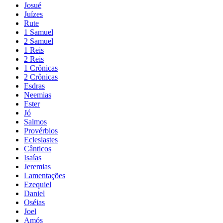
Josué
Juízes
Rute
1 Samuel
2 Samuel
1 Reis
2 Reis
1 Crônicas
2 Crônicas
Esdras
Neemias
Ester
Jó
Salmos
Provérbios
Eclesiastes
Cânticos
Isaías
Jeremias
Lamentações
Ezequiel
Daniel
Oséias
Joel
Amós