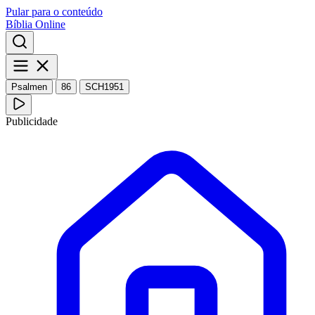
Pular para o conteúdo
Bíblia Online
Psalmen
86
SCH1951
Publicidade