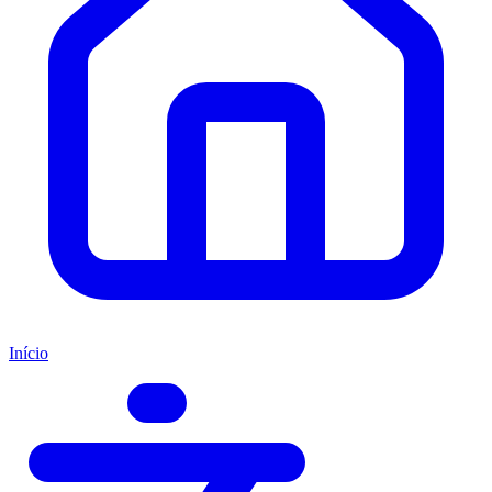
Início