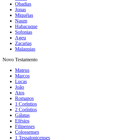
Obadias
Jonas
Miquéias
Naum
Habacuque
Sofonias
Ageu
Zacarias
Malaquias
Novo Testamento
Mateus
Marcos
Lucas
João
Atos
Romanos
1 Coríntios
2 Coríntios
Gálatas
Efésios
Filipenses
Colossenses
1 Tessalonicenses