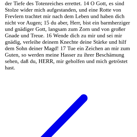
der
Tiefe
des
Totenreiches
errettet
.
14
O
Gott
,
es
sind
Stolze
wider
mich
aufgestanden
,
und
eine
Rotte
von
Frevlern
trachtet
mir
nach
dem
Leben
und
haben
dich
nicht
vor
Augen
;
15
du
aber
,
Herr
,
bist
ein
barmherziger
und
gnädiger
Gott
,
langsam
zum
Zorn
und
von
großer
Gnade
und
Treue
.
16
Wende
dich
zu
mir
und
sei
mir
gnädig
,
verleihe
deinem
Knechte
deine
Stärke
und
hilf
dem
Sohn
deiner
Magd
!
17
Tue
ein
Zeichen
an
mir
zum
Guten
,
so
werden
meine
Hasser
zu
ihrer
Beschämung
sehen
,
daß
du
,
HERR
,
mir
geholfen
und
mich
getröstet
hast
.