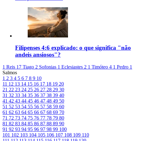
Filipenses 4:6 explicado: o que significa "não
andeis ansiosos"?
1 Reis 17
Tiago 2
Sofonias 1
Eclesiastes 2
1 Timóteo 4
1 Pedro 1
Salmos
1
2
3
4
5
6
7
8
9
10
11
12
13
14
15
16
17
18
19
20
21
22
23
24
25
26
27
28
29
30
31
32
33
34
35
36
37
38
39
40
41
42
43
44
45
46
47
48
49
50
51
52
53
54
55
56
57
58
59
60
61
62
63
64
65
66
67
68
69
70
71
72
73
74
75
76
77
78
79
80
81
82
83
84
85
86
87
88
89
90
91
92
93
94
95
96
97
98
99
100
101
102
103
104
105
106
107
108
109
110
111
112
113
114
115
116
117
118
119
120