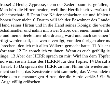
fresse
!
2
Heule
,
Zypresse
,
denn
der
Zedernbaum
ist
gefallen
,
Man
hört
die
Hirten
heulen
,
weil
ihre
Herrlichkeit
verwüstet
chlachtschafe
!
5
Denn
ihre
Käufer
schlachten
sie
und
fühlen
chonen
ihrer
nicht
.
6
Darum
will
ich
der
Bewohner
des
Lande
Hand
seines
Hirten
und
in
die
Hand
seines
Königs
;
die
werd
Schafhändler
und
nahm
mir
zwei
Stäbe
,
den
einen
nannte
ic
te
und
meine
Seele
ihrer
überdrüssig
ward
und
auch
sie
einen
rtilgt
werden
soll
,
das
werde
vertilgt
,
von
den
übrigen
aber
m
u
brechen
,
den
ich
mit
allen
Völkern
gemacht
hatte
.
11
Als
er
Wort
war
.
12
Da
sprach
ich
zu
ihnen
:
Wenn
es
euch
gefällig
is
linge
.
13
Aber
der
HERR
sprach
zu
mir
:
Wirf
ihn
dem
Töpfe
und
warf
sie
ins
Haus
des
HERRN
für
den
Töpfer
.
14
Darauf
e
Israel
.
15
Da
sprach
der
HERR
zu
mir
:
Nimm
dir
wiederum
e
nicht
suchen
,
das
Zerstreute
nicht
sammeln
,
das
Verwundete
Wehe
dem
nichtsnutzigen
Hirten
,
der
die
Herde
verläßt
!
Ein
S
s
Auge
völlig
erlöschen
!