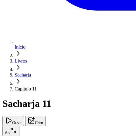
Início
Livros
Sacharja
Capítulo 11
Sacharja 11
Ouvir
Criar
Aa