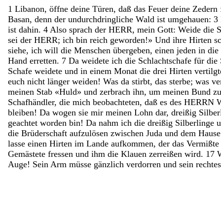
1
Libanon
,
öffne
deine
Türen
,
daß
das
Feuer
deine
Zedern
Basan
,
denn
der
undurchdringliche
Wald
ist
umgehauen
:
3
ist
dahin
.
4
Also
sprach
der
HERR
,
mein
Gott
:
Weide
die
S
sei
der
HERR
;
ich
bin
reich
geworden
!
»
Und
ihre
Hirten
s
siehe
,
ich
will
die
Menschen
übergeben
,
einen
jeden
in
die
Hand
erretten
.
7
Da
weidete
ich
die
Schlachtschafe
für
die
Schafe
weidete
und
in
einem
Monat
die
drei
Hirten
vertilg
euch
nicht
länger
weiden
!
Was
da
stirbt
,
das
sterbe
;
was
ve
meinen
Stab
«
Huld
»
und
zerbrach
ihn
,
um
meinen
Bund
z
Schafhändler
,
die
mich
beobachteten
,
daß
es
des
HERRN
bleiben
!
Da
wogen
sie
mir
meinen
Lohn
dar
,
dreißig
Silber
geachtet
worden
bin
!
Da
nahm
ich
die
dreißig
Silberlinge
die
Brüderschaft
aufzulösen
zwischen
Juda
und
dem
Haus
lasse
einen
Hirten
im
Lande
aufkommen
,
der
das
Vermißt
Gemästete
fressen
und
ihm
die
Klauen
zerreißen
wird
.
17
Auge
!
Sein
Arm
müsse
gänzlich
verdorren
und
sein
rechte