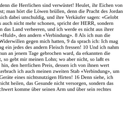
denn
die
Herrlichen
sind
verwüstet
!
Heulet
,
ihr
Eichen
von
ist
;
man
hört
die
Löwen
brüllen
,
denn
die
Pracht
des
Jordan
sich
dabei
unschuldig
,
und
ihre
Verkäufer
sagen
:
«
Gelobt
s
auch
nicht
mehr
schonen
,
spricht
der
HERR
,
sondern
en
das
Land
verheeren
,
und
ich
werde
es
nicht
aus
ihrer
h
«
Huld
»
,
den
andern
«
Verbindung
»
.
8
Als
ich
nun
die
Widerwillen
gegen
mich
hatten
,
9
da
sprach
ich
:
Ich
mag
ag
ein
jedes
des
andern
Fleisch
fressen
!
10
Und
ich
nahm
nun
an
jenem
Tage
gebrochen
ward
,
da
erkannten
die
t
,
so
gebt
mir
meinen
Lohn
;
wo
aber
nicht
,
so
laßt
es
r
hin
,
den
herrlichen
Preis
,
dessen
ich
von
ihnen
wert
zerbrach
ich
auch
meinen
zweiten
Stab
«
Verbindung
»
,
um
Geräte
eines
nichtsnutzigen
Hirten
!
16
Denn
siehe
,
ich
nicht
heilen
,
das
Gesunde
nicht
versorgen
,
sondern
das
chwert
komme
über
seinen
Arm
und
über
sein
rechtes