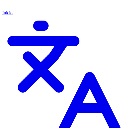
Início