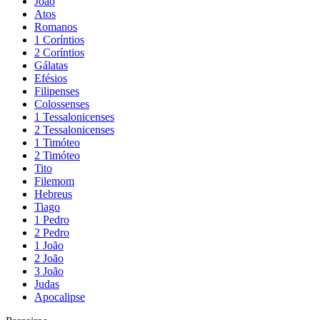
João
Atos
Romanos
1 Coríntios
2 Coríntios
Gálatas
Efésios
Filipenses
Colossenses
1 Tessalonicenses
2 Tessalonicenses
1 Timóteo
2 Timóteo
Tito
Filemom
Hebreus
Tiago
1 Pedro
2 Pedro
1 João
2 João
3 João
Judas
Apocalipse