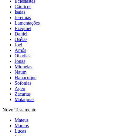
Eclesiastes
Cânticos
Isaías
Jeremias
Lamentações
Ezequiel
Daniel
Oséias
Joel
Amós
Obadias
Jonas
Miquéias
Naum
Habacuque
Sofonias
Ageu
Zacarias
Malaquias
Novo Testamento
Mateus
Marcos
Lucas