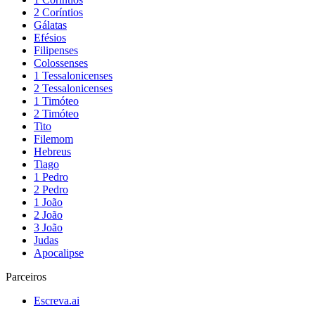
2 Coríntios
Gálatas
Efésios
Filipenses
Colossenses
1 Tessalonicenses
2 Tessalonicenses
1 Timóteo
2 Timóteo
Tito
Filemom
Hebreus
Tiago
1 Pedro
2 Pedro
1 João
2 João
3 João
Judas
Apocalipse
Parceiros
Escreva.ai