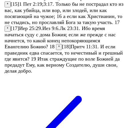
[15]
1 Пет 2:19
;
3:17
.
Только
бы
не
пострадал
кто
из
*
вас
,
как
убийца
,
или
вор
,
или
злодей
,
или
как
посягающий
на
чужое
;
16
а
если
как
Христианин
,
то
не
стыдись
,
но
прославляй
Бога
за
такую
участь
.
17
[17]
Иер 25:29
.
Иез 9:6
.
Лк 23:31
.
Ибо
время
*
начаться
суду
с
дома
Божия
;
если
же
прежде
с
нас
начнется
,
то
какой
конец
непокоряющимся
Евангелию
Божию
?
18
[18]
Притч 11:31
.
И
если
*
праведник
едва
спасается
,
то
нечестивый
и
грешный
где
явится
?
19
Итак
страждущие
по
воле
Божией
да
предадут
Ему
,
как
верному
Создателю
,
души
свои
,
делая
добро
.