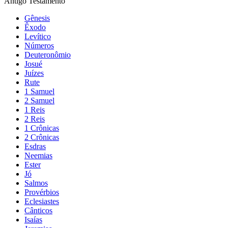
Antigo Testamento
Gênesis
Êxodo
Levítico
Números
Deuteronômio
Josué
Juízes
Rute
1 Samuel
2 Samuel
1 Reis
2 Reis
1 Crônicas
2 Crônicas
Esdras
Neemias
Ester
Jó
Salmos
Provérbios
Eclesiastes
Cânticos
Isaías