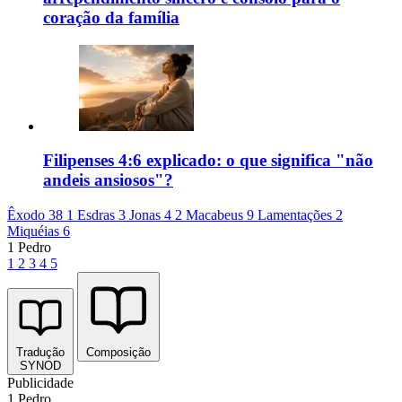
coração da família
Filipenses 4:6 explicado: o que significa "não
andeis ansiosos"?
Êxodo 38
1 Esdras 3
Jonas 4
2 Macabeus 9
Lamentações 2
Miquéias 6
1 Pedro
1
2
3
4
5
Tradução
Composição
SYNOD
Publicidade
1 Pedro