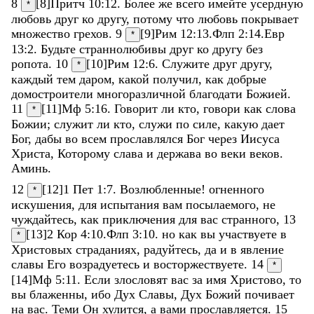
8
[8]
Притч 10:12
.
Более
же
всего
имейте
усердную
*
любовь
друг
ко
другу
,
потому
что
любовь
покрывает
множество
грехов
.
9
[9]
Рим 12:13
.
Флп 2:14
.
Евр
*
13:2
.
Будьте
страннолюбивы
друг
ко
другу
без
ропота
.
10
[10]
Рим 12:6
.
Служите
друг
другу
,
*
каждый
тем
даром
,
какой
получил
,
как
добрые
домостроители
многоразличной
благодати
Божией
.
11
[11]
Мф 5:16
.
Говорит
ли
кто
,
говори
как
слова
*
Божии
;
служит
ли
кто
,
служи
по
силе
,
какую
дает
Бог
,
дабы
во
всем
прославлялся
Бог
через
Иисуса
Христа
,
Которому
слава
и
держава
во
веки
веков
.
Аминь
.
12
[12]
1 Пет 1:7
.
Возлюбленные
!
огненного
*
искушения
,
для
испытания
вам
посылаемого
,
не
чуждайтесь
,
как
приключения
для
вас
странного
,
13
[13]
2 Кор 4:10
.
Флп 3:10
.
но
как
вы
участвуете
в
*
Христовых
страданиях
,
радуйтесь
,
да
и
в
явление
славы
Его
возрадуетесь
и
восторжествуете
.
14
*
[14]
Мф 5:11
.
Если
злословят
вас
за
имя
Христово
,
то
вы
блаженны
,
ибо
Дух
Славы
,
Дух
Божий
почивает
на
вас
.
Теми
Он
хулится
,
а
вами
прославляется
.
15