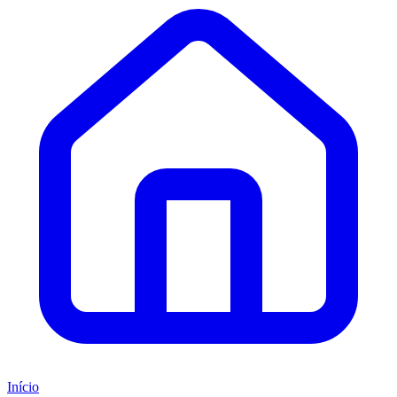
Início