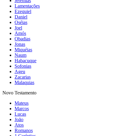
Jeremias
Lamentações
Ezequiel
Daniel
Oséias
Joel
Amós
Obadias
Jonas
Miquéias
Naum
Habacuque
Sofonias
Ageu
Zacarias
Malaquias
Novo Testamento
Mateus
Marcos
Lucas
João
Atos
Romanos
1 Coríntios