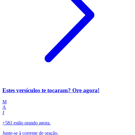
Estes versículos te tocaram? Ore agora!
M
A
J
+581 estão orando agora.
Junte-se à corrente de oração.