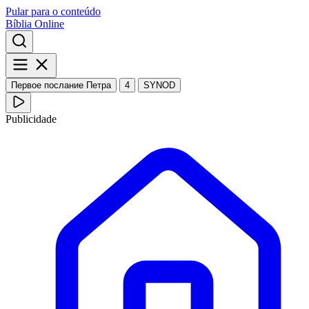
Pular para o conteúdo
Bíblia Online
Первое послание Петра
4
SYNOD
Publicidade