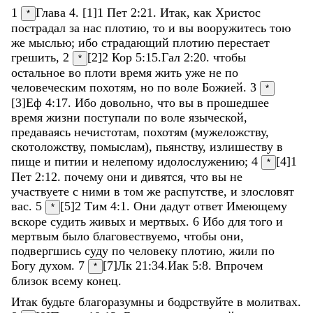
1
Глава 4. [1]
1 Пет 2:21
.
Итак
,
как
Христос
*
пострадал
за
нас
плотию
,
то
и
вы
вооружитесь
тою
же
мыслью
;
ибо
страдающий
плотию
перестает
грешить
,
2
[2]
2 Кор 5:15
.
Гал 2:20
.
чтобы
*
остальное
во
плоти
время
жить
уже
не
по
человеческим
похотям
,
но
по
воле
Божией
.
3
*
[3]
Еф 4:17
.
Ибо
довольно
,
что
вы
в
прошедшее
время
жизни
поступали
по
воле
языческой
,
предаваясь
нечистотам
,
похотям
(
мужеложству
,
скотоложству
,
помыслам
)
,
пьянству
,
излишеству
в
пище
и
питии
и
нелепому
идолослужению
;
4
[4]
1
*
Пет 2:12
.
почему
они
и
дивятся
,
что
вы
не
участвуете
с
ними
в
том
же
распутстве
,
и
злословят
вас
.
5
[5]
2 Тим 4:1
.
Они
дадут
ответ
Имеющему
*
вскоре
судить
живых
и
мертвых
.
6
Ибо
для
того
и
мертвым
было
благовествуемо
,
чтобы
они
,
подвергшись
суду
по
человеку
плотию
,
жили
по
Богу
духом
.
7
[7]
Лк 21:34
.
Иак 5:8
.
Впрочем
*
близок
всему
конец
.
Итак
будьте
благоразумны
и
бодрствуйте
в
молитвах
.