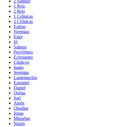
2 Samuel
1 Reis
2 Reis
1 Crônicas
2 Crônicas
Esdras
Neemias
Ester
Jó
Salmos
Provérbios
Eclesiastes
Cânticos
Isaías
Jeremias
Lamentações
Ezequiel
Daniel
Oséias
Joel
Amós
Obadias
Jonas
Miquéias
Naum