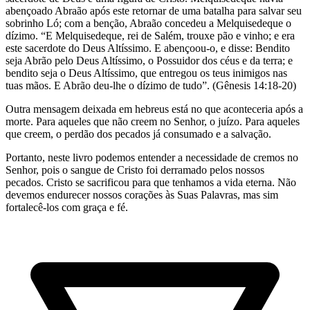
abençoado Abraão após este retornar de uma batalha para salvar seu
sobrinho Ló; com a benção, Abraão concedeu a Melquisedeque o
dízimo. “E Melquisedeque, rei de Salém, trouxe pão e vinho; e era
este sacerdote do Deus Altíssimo. E abençoou-o, e disse: Bendito
seja Abrão pelo Deus Altíssimo, o Possuidor dos céus e da terra; e
bendito seja o Deus Altíssimo, que entregou os teus inimigos nas
tuas mãos. E Abrão deu-lhe o dízimo de tudo”. (Gênesis 14:18-20)
Outra mensagem deixada em hebreus está no que aconteceria após a
morte. Para aqueles que não creem no Senhor, o juízo. Para aqueles
que creem, o perdão dos pecados já consumado e a salvação.
Portanto, neste livro podemos entender a necessidade de cremos no
Senhor, pois o sangue de Cristo foi derramado pelos nossos
pecados. Cristo se sacrificou para que tenhamos a vida eterna. Não
devemos endurecer nossos corações às Suas Palavras, mas sim
fortalecê-los com graça e fé.