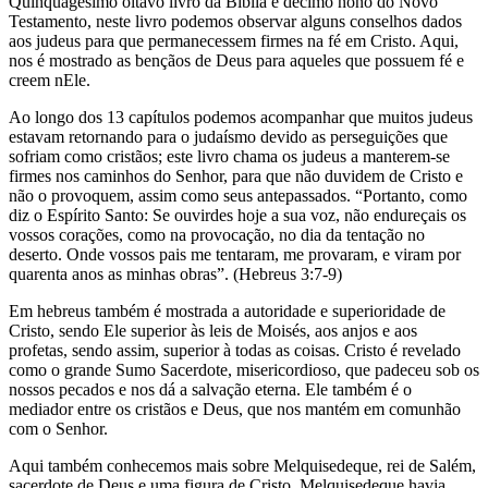
Quinquagésimo oitavo livro da Bíblia e décimo nono do Novo
Testamento, neste livro podemos observar alguns conselhos dados
aos judeus para que permanecessem firmes na fé em Cristo. Aqui,
nos é mostrado as bençãos de Deus para aqueles que possuem fé e
creem nEle.
Ao longo dos 13 capítulos podemos acompanhar que muitos judeus
estavam retornando para o judaísmo devido as perseguições que
sofriam como cristãos; este livro chama os judeus a manterem-se
firmes nos caminhos do Senhor, para que não duvidem de Cristo e
não o provoquem, assim como seus antepassados. “Portanto, como
diz o Espírito Santo: Se ouvirdes hoje a sua voz, não endureçais os
vossos corações, como na provocação, no dia da tentação no
deserto. Onde vossos pais me tentaram, me provaram, e viram por
quarenta anos as minhas obras”. (Hebreus 3:7-9)
Em hebreus também é mostrada a autoridade e superioridade de
Cristo, sendo Ele superior às leis de Moisés, aos anjos e aos
profetas, sendo assim, superior à todas as coisas. Cristo é revelado
como o grande Sumo Sacerdote, misericordioso, que padeceu sob os
nossos pecados e nos dá a salvação eterna. Ele também é o
mediador entre os cristãos e Deus, que nos mantém em comunhão
com o Senhor.
Aqui também conhecemos mais sobre Melquisedeque, rei de Salém,
sacerdote de Deus e uma figura de Cristo. Melquisedeque havia