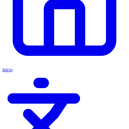
Início