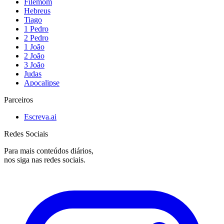
Filemom
Hebreus
Tiago
1 Pedro
2 Pedro
1 João
2 João
3 João
Judas
Apocalipse
Parceiros
Escreva.ai
Redes Sociais
Para mais conteúdos diários,
nos siga nas redes sociais.