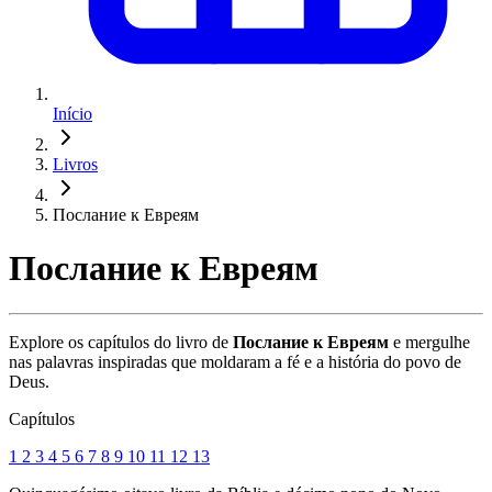
Início
Livros
Послание к Евреям
Послание к Евреям
Explore os capítulos do livro de
Послание к Евреям
e mergulhe
nas palavras inspiradas que moldaram a fé e a história do povo de
Deus.
Capítulos
1
2
3
4
5
6
7
8
9
10
11
12
13