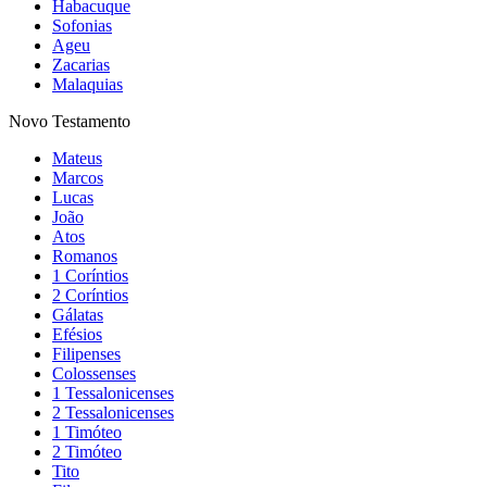
Habacuque
Sofonias
Ageu
Zacarias
Malaquias
Novo Testamento
Mateus
Marcos
Lucas
João
Atos
Romanos
1 Coríntios
2 Coríntios
Gálatas
Efésios
Filipenses
Colossenses
1 Tessalonicenses
2 Tessalonicenses
1 Timóteo
2 Timóteo
Tito