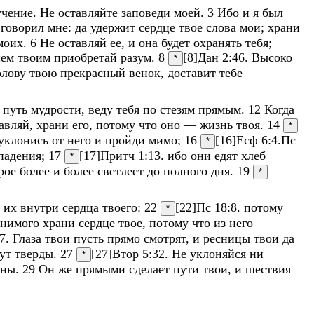
учение
.
Не
оставляйте
заповеди
моей
.
3
Ибо
и
я
был
и
говорил
мне
:
да
удержит
сердце
твое
слова
мои
;
храни
моих
.
6
Не
оставляй
ее
,
и
она
будет
охранять
тебя
;
ием
твоим
приобретай
разум
.
8
[8]
Дан 2:46
.
Высоко
*
олову
твою
прекрасный
венок
,
доставит
тебе
е
путь
мудрости
,
веду
тебя
по
стезям
прямым
.
12
Когда
авляй
,
храни
его
,
потому
что
оно
—
жизнь
твоя
.
14
*
уклонись
от
него
и
пройди
мимо
;
16
[16]
Есф 6:4
.
Пс
*
падения
;
17
[17]
Притч 1:13
.
ибо
они
едят
хлеб
*
орое
более
и
более
светлеет
до
полного
дня
.
19
*
и
их
внутри
сердца
твоего
:
22
[22]
Пс 18:8
.
потому
*
анимого
храни
сердце
твое
,
потому
что
из
него
7
.
Глаза
твои
пусть
прямо
смотрят
,
и
ресницы
твои
да
дут
тверды
.
27
[27]
Втор 5:32
.
Не
уклоняйся
ни
*
ены
.
29
Он
же
прямыми
сделает
пути
твои
,
и
шествия