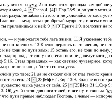
бы
научиться
разуму
,
2
потому
что
я
преподал
вам
доброе
атери
моей
,
4
Глава 4. [4]
1 Пар 28:9
.
и
он
учил
меня
*
етай
разум
:
не
забывай
этого
и
не
уклоняйся
от
слов
уст
Главное
—
мудрость
:
приобретай
мудрость
,
и
всем
имен
и
ты
прилепишься
к
ней
;
9
[9]
Притч 1:9
.
возложит
на
г
*
мои
,
—
и
умножатся
тебе
лета
жизни
.
11
Я
указываю
теб
,
не
споткнешься
.
13
Крепко
держись
наставления
,
не
ост
х
и
не
ходи
по
пути
злых
;
15
оставь
его
,
не
ходи
по
нему
,
ют
зла
;
пропадает
сон
у
них
,
если
они
не
доведут
кого
до
ф 5:16
.
Стезя
праведных
—
как
светило
лучезарное
,
кот
ьма
;
они
не
знают
,
обо
что
споткнутся
.
клони
ухо
твое
;
21
да
не
отходят
они
от
глаз
твоих
;
хран
сего
тела
его
.
23
[23]
Мф 6:1
.
Евр 13:9
.
Больше
всего
хр
*
и
лукавство
языка
удали
от
себя
.
25
[25]
Иов 31:1
.
Сир 9:
*
13
.
Обдумай
стезю
для
ноги
твоей
,
и
все
пути
твои
да
бу
у
что
пути
правые
наблюдает
Господь
,
а
левые
—
испорч