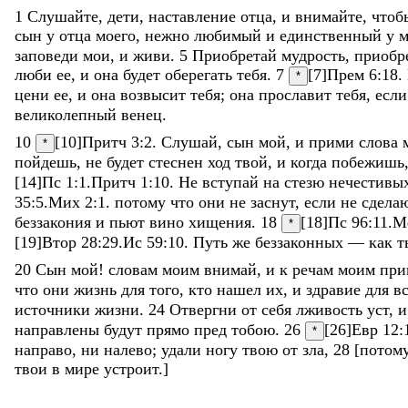
1
Слушайте
,
дети
,
наставление
отца
,
и
внимайте
,
что
сын
у
отца
моего
,
нежно
любимый
и
единственный
у
м
заповеди
мои
,
и
живи
.
5
Приобретай
мудрость
,
приобр
люби
ее
,
и
она
будет
оберегать
тебя
.
7
[7]
Прем 6:18
.
*
цени
ее
,
и
она
возвысит
тебя
;
она
прославит
тебя
,
есл
великолепный
венец
.
10
[10]
Притч 3:2
.
Слушай
,
сын
мой
,
и
прими
слова
*
пойдешь
,
не
будет
стеснен
ход
твой
,
и
когда
побежишь
[14]
Пс 1:1
.
Притч 1:10
.
Не
вступай
на
стезю
нечестивы
35:5
.
Мих 2:1
.
потому
что
они
не
заснут
,
если
не
сдела
беззакония
и
пьют
вино
хищения
.
18
[18]
Пс 96:11
.
М
*
[19]
Втор 28:29
.
Ис 59:10
.
Путь
же
беззаконных
—
как
т
20
Сын
мой
!
словам
моим
внимай
,
и
к
речам
моим
при
что
они
жизнь
для
того
,
кто
нашел
их
,
и
здравие
для
в
источники
жизни
.
24
Отвергни
от
себя
лживость
уст
,
направлены
будут
прямо
пред
тобою
.
26
[26]
Евр 12:
*
направо
,
ни
налево
;
удали
ногу
твою
от
зла
,
28
[
потом
твои
в
мире
устроит
.
]