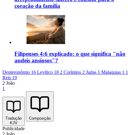
coração da família
Filipenses 4:6 explicado: o que significa "não
andeis ansiosos"?
Deuteronômio 16
Levítico 18
2 Coríntios 2
Judas 1
Malaquias 1
1
Reis 19
2 João
1
Tradução
Composição
KJV
Publicidade
2 João