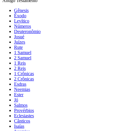
Antigo Testamento
Gênesis
Êxodo
Levítico
Números
Deuteronômio
Josué
Juízes
Rute
1 Samuel
2 Samuel
1 Reis
2 Reis
1 Crônicas
2 Crônicas
Esdras
Neemias
Ester
Jó
Salmos
Provérbios
Eclesiastes
Cânticos
Isaías