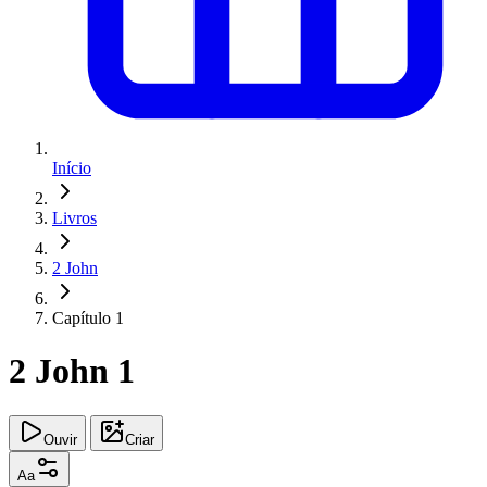
Início
Livros
2 John
Capítulo 1
2 John 1
Ouvir
Criar
Aa