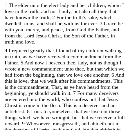
1
The
elder
unto
the
elect
lady
and
her
children
,
whom
I
love
in
the
truth
;
and
not
I
only
,
but
also
all
they
that
have
known
the
truth
;
2
For
the
truth’s
sake
,
which
dwelleth
in
us
,
and
shall
be
with
us
for
ever
.
3
Grace
be
with
you
,
mercy
,
and
peace
,
from
God
the
Father
,
and
from
the
Lord
Jesus
Christ
,
the
Son
of
the
Father
,
in
truth
and
love
.
4
I
rejoiced
greatly
that
I
found
of
thy
children
walking
in
truth
,
as
we
have
received
a
commandment
from
the
Father
.
5
And
now
I
beseech
thee
,
lady
,
not
as
though
I
wrote
a
new
commandment
unto
thee
,
but
that
which
we
had
from
the
beginning
,
that
we
love
one
another
.
6
And
this
is
love
,
that
we
walk
after
his
commandments
.
This
is
the
commandment
,
That
,
as
ye
have
heard
from
the
beginning
,
ye
should
walk
in
it
.
7
For
many
deceivers
are
entered
into
the
world
,
who
confess
not
that
Jesus
Christ
is
come
in
the
flesh
.
This
is
a
deceiver
and
an
antichrist
.
8
Look
to
yourselves
,
that
we
lose
not
those
things
which
we
have
wrought
,
but
that
we
receive
a
full
reward
.
9
Whosoever
transgresseth
,
and
abideth
not
in
the
doctrine
of
Christ
,
hath
not
God
.
He
that
abideth
in