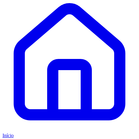
Início