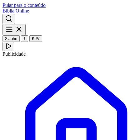
Pular para o conteúdo
Bíblia Online
2 John
1
KJV
Publicidade