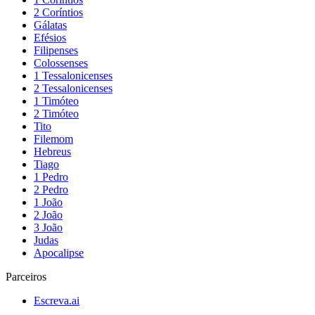
2 Coríntios
Gálatas
Efésios
Filipenses
Colossenses
1 Tessalonicenses
2 Tessalonicenses
1 Timóteo
2 Timóteo
Tito
Filemom
Hebreus
Tiago
1 Pedro
2 Pedro
1 João
2 João
3 João
Judas
Apocalipse
Parceiros
Escreva.ai