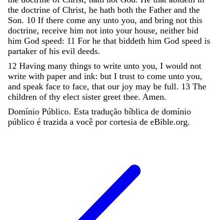
the
doctrine
of
Christ
,
he
hath
both
the
Father
and
the
Son
.
10
If
there
come
any
unto
you
,
and
bring
not
this
doctrine
,
receive
him
not
into
your
house
,
neither
bid
him
God
speed
:
11
For
he
that
biddeth
him
God
speed
is
partaker
of
his
evil
deeds
.
12
Having
many
things
to
write
unto
you
,
I
would
not
write
with
paper
and
ink
:
but
I
trust
to
come
unto
you
,
and
speak
face
to
face
,
that
our
joy
may
be
full
.
13
The
children
of
thy
elect
sister
greet
thee
.
Amen
.
Domínio Público. Esta tradução bíblica de domínio
público é trazida a você por cortesia de eBible.org.