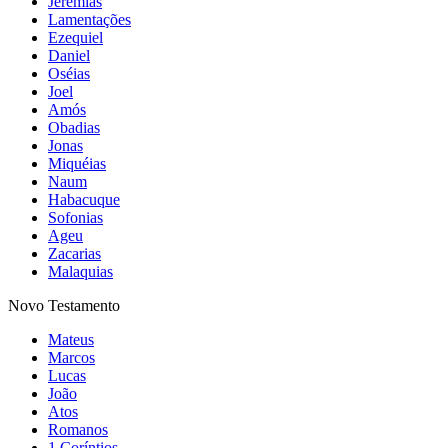
Jeremias
Lamentações
Ezequiel
Daniel
Oséias
Joel
Amós
Obadias
Jonas
Miquéias
Naum
Habacuque
Sofonias
Ageu
Zacarias
Malaquias
Novo Testamento
Mateus
Marcos
Lucas
João
Atos
Romanos
1 Coríntios