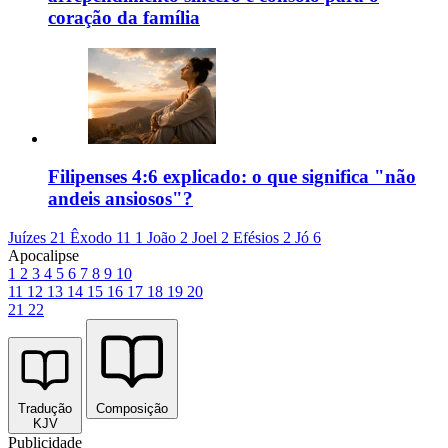
coração da família
Filipenses 4:6 explicado: o que significa "não
andeis ansiosos"?
Juízes 21
Êxodo 11
1 João 2
Joel 2
Efésios 2
Jó 6
Apocalipse
1
2
3
4
5
6
7
8
9
10
11
12
13
14
15
16
17
18
19
20
21
22
Tradução
Composição
KJV
Publicidade