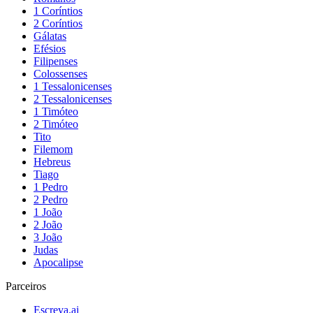
1 Coríntios
2 Coríntios
Gálatas
Efésios
Filipenses
Colossenses
1 Tessalonicenses
2 Tessalonicenses
1 Timóteo
2 Timóteo
Tito
Filemom
Hebreus
Tiago
1 Pedro
2 Pedro
1 João
2 João
3 João
Judas
Apocalipse
Parceiros
Escreva.ai