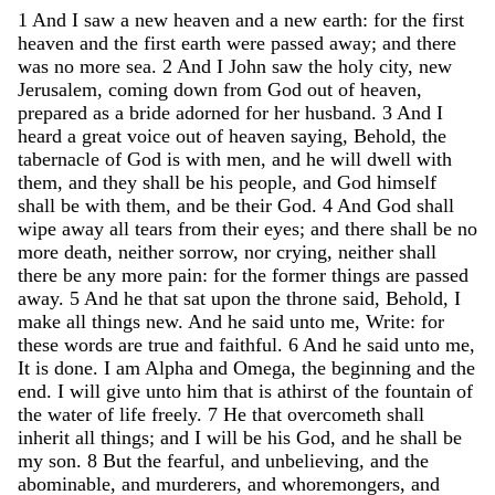
1
And
I
saw
a
new
heaven
and
a
new
earth
:
for
the
first
heaven
and
the
first
earth
were
passed
away
;
and
there
was
no
more
sea
.
2
And
I
John
saw
the
holy
city
,
new
Jerusalem
,
coming
down
from
God
out
of
heaven
,
prepared
as
a
bride
adorned
for
her
husband
.
3
And
I
heard
a
great
voice
out
of
heaven
saying
,
Behold
,
the
tabernacle
of
God
is
with
men
,
and
he
will
dwell
with
them
,
and
they
shall
be
his
people
,
and
God
himself
shall
be
with
them
,
and
be
their
God
.
4
And
God
shall
wipe
away
all
tears
from
their
eyes
;
and
there
shall
be
no
more
death
,
neither
sorrow
,
nor
crying
,
neither
shall
there
be
any
more
pain
:
for
the
former
things
are
passed
away
.
5
And
he
that
sat
upon
the
throne
said
,
Behold
,
I
make
all
things
new
.
And
he
said
unto
me
,
Write
:
for
these
words
are
true
and
faithful
.
6
And
he
said
unto
me
,
It
is
done
.
I
am
Alpha
and
Omega
,
the
beginning
and
the
end
.
I
will
give
unto
him
that
is
athirst
of
the
fountain
of
the
water
of
life
freely
.
7
He
that
overcometh
shall
inherit
all
things
;
and
I
will
be
his
God
,
and
he
shall
be
my
son
.
8
But
the
fearful
,
and
unbelieving
,
and
the
abominable
,
and
murderers
,
and
whoremongers
,
and