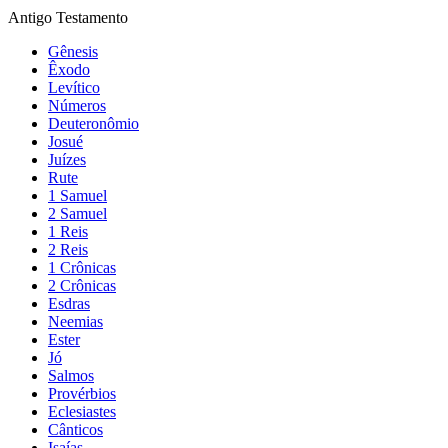
Antigo Testamento
Gênesis
Êxodo
Levítico
Números
Deuteronômio
Josué
Juízes
Rute
1 Samuel
2 Samuel
1 Reis
2 Reis
1 Crônicas
2 Crônicas
Esdras
Neemias
Ester
Jó
Salmos
Provérbios
Eclesiastes
Cânticos
Isaías