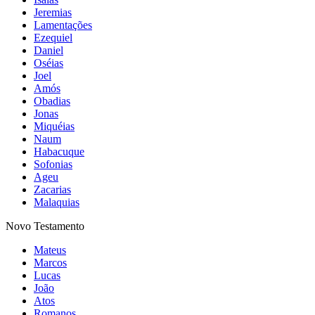
Jeremias
Lamentações
Ezequiel
Daniel
Oséias
Joel
Amós
Obadias
Jonas
Miquéias
Naum
Habacuque
Sofonias
Ageu
Zacarias
Malaquias
Novo Testamento
Mateus
Marcos
Lucas
João
Atos
Romanos