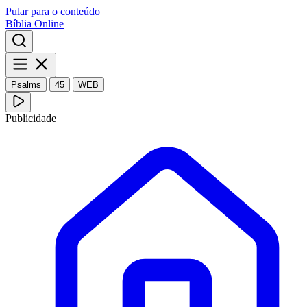
Pular para o conteúdo
Bíblia Online
Psalms
45
WEB
Publicidade