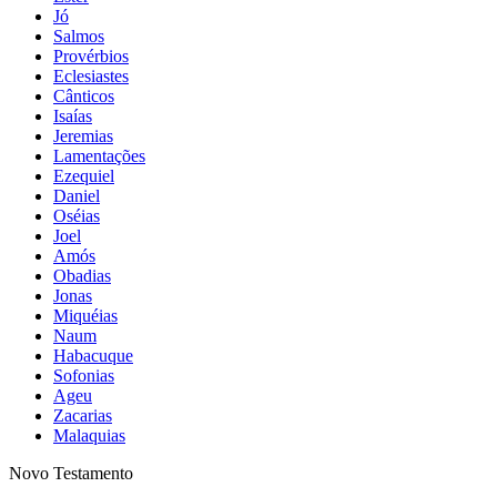
Jó
Salmos
Provérbios
Eclesiastes
Cânticos
Isaías
Jeremias
Lamentações
Ezequiel
Daniel
Oséias
Joel
Amós
Obadias
Jonas
Miquéias
Naum
Habacuque
Sofonias
Ageu
Zacarias
Malaquias
Novo Testamento