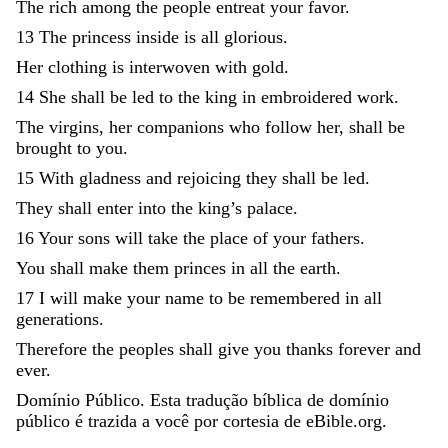
The
rich
among
the
people
entreat
your
favor
.
13
The
princess
inside
is
all
glorious
.
Her
clothing
is
interwoven
with
gold
.
14
She
shall
be
led
to
the
king
in
embroidered
work
.
The
virgins
,
her
companions
who
follow
her
,
shall
be
brought
to
you
.
15
With
gladness
and
rejoicing
they
shall
be
led
.
They
shall
enter
into
the
king
’
s
palace
.
16
Your
sons
will
take
the
place
of
your
fathers
.
You
shall
make
them
princes
in
all
the
earth
.
17
I
will
make
your
name
to
be
remembered
in
all
generations
.
Therefore
the
peoples
shall
give
you
thanks
forever
and
ever
.
Domínio Público. Esta tradução bíblica de domínio
público é trazida a você por cortesia de eBible.org.