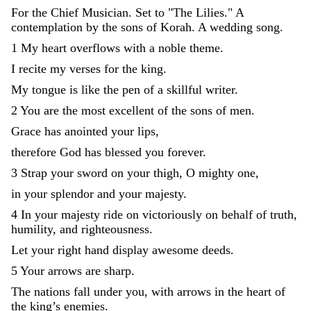
For
the
Chief
Musician
.
Set
to
"
The
Lilies
.
"
A
contemplation
by
the
sons
of
Korah
.
A
wedding
song
.
1
My
heart
overflows
with
a
noble
theme
.
I
recite
my
verses
for
the
king
.
My
tongue
is
like
the
pen
of
a
skillful
writer
.
2
You
are
the
most
excellent
of
the
sons
of
men
.
Grace
has
anointed
your
lips
,
therefore
God
has
blessed
you
forever
.
3
Strap
your
sword
on
your
thigh
,
O
mighty
one
,
in
your
splendor
and
your
majesty
.
4
In
your
majesty
ride
on
victoriously
on
behalf
of
truth
,
humility
,
and
righteousness
.
Let
your
right
hand
display
awesome
deeds
.
5
Your
arrows
are
sharp
.
The
nations
fall
under
you
,
with
arrows
in
the
heart
of
the
king
’
s
enemies
.