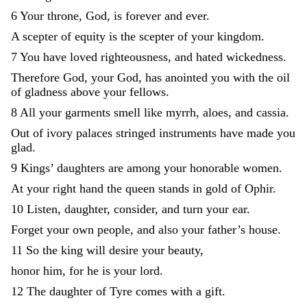
6
Your
throne
,
God
,
is
forever
and
ever
.
A
scepter
of
equity
is
the
scepter
of
your
kingdom
.
7
You
have
loved
righteousness
,
and
hated
wickedness
.
Therefore
God
,
your
God
,
has
anointed
you
with
the
oil
of
gladness
above
your
fellows
.
8
All
your
garments
smell
like
myrrh
,
aloes
,
and
cassia
.
Out
of
ivory
palaces
stringed
instruments
have
made
you
glad
.
9
Kings
’
daughters
are
among
your
honorable
women
.
At
your
right
hand
the
queen
stands
in
gold
of
Ophir
.
10
Listen
,
daughter
,
consider
,
and
turn
your
ear
.
Forget
your
own
people
,
and
also
your
father’s
house
.
11
So
the
king
will
desire
your
beauty
,
honor
him
,
for
he
is
your
lord
.
12
The
daughter
of
Tyre
comes
with
a
gift
.