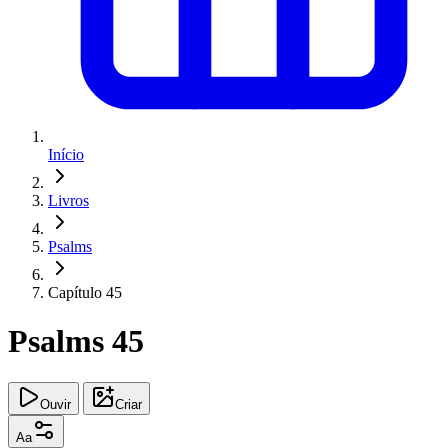
Início
Livros
Psalms
Capítulo 45
Psalms 45
Ouvir
Criar
Aa