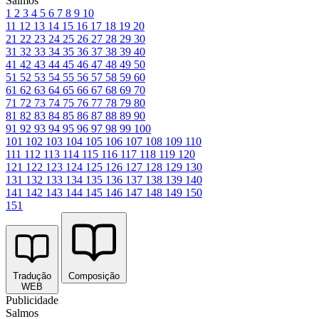
Salmos
1
2
3
4
5
6
7
8
9
10
11
12
13
14
15
16
17
18
19
20
21
22
23
24
25
26
27
28
29
30
31
32
33
34
35
36
37
38
39
40
41
42
43
44
45
46
47
48
49
50
51
52
53
54
55
56
57
58
59
60
61
62
63
64
65
66
67
68
69
70
71
72
73
74
75
76
77
78
79
80
81
82
83
84
85
86
87
88
89
90
91
92
93
94
95
96
97
98
99
100
101
102
103
104
105
106
107
108
109
110
111
112
113
114
115
116
117
118
119
120
121
122
123
124
125
126
127
128
129
130
131
132
133
134
135
136
137
138
139
140
141
142
143
144
145
146
147
148
149
150
151
Tradução
Composição
WEB
Publicidade
Salmos