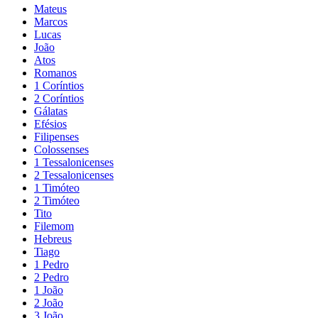
Mateus
Marcos
Lucas
João
Atos
Romanos
1 Coríntios
2 Coríntios
Gálatas
Efésios
Filipenses
Colossenses
1 Tessalonicenses
2 Tessalonicenses
1 Timóteo
2 Timóteo
Tito
Filemom
Hebreus
Tiago
1 Pedro
2 Pedro
1 João
2 João
3 João