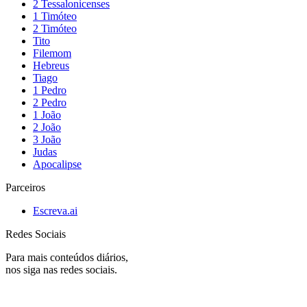
2 Tessalonicenses
1 Timóteo
2 Timóteo
Tito
Filemom
Hebreus
Tiago
1 Pedro
2 Pedro
1 João
2 João
3 João
Judas
Apocalipse
Parceiros
Escreva.ai
Redes Sociais
Para mais conteúdos diários,
nos siga nas redes sociais.