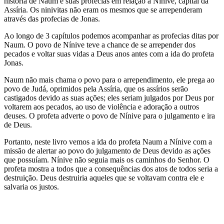
história de Naum e suas profecias em relação à Nínive, capital da
Assíria. Os ninivitas não eram os mesmos que se arrependeram
através das profecias de Jonas.
Ao longo de 3 capítulos podemos acompanhar as profecias ditas por
Naum. O povo de Nínive teve a chance de se arrepender dos
pecados e voltar suas vidas a Deus anos antes com a ida do profeta
Jonas.
Naum não mais chama o povo para o arrependimento, ele prega ao
povo de Judá, oprimidos pela Assíria, que os assírios serão
castigados devido as suas ações; eles seriam julgados por Deus por
voltarem aos pecados, ao uso de violência e adoração a outros
deuses. O profeta adverte o povo de Nínive para o julgamento e ira
de Deus.
Portanto, neste livro vemos a ida do profeta Naum a Nínive com a
missão de alertar ao povo do julgamento de Deus devido as ações
que possuíam. Nínive não seguia mais os caminhos do Senhor. O
profeta mostra a todos que a consequências dos atos de todos seria a
destruição. Deus destruiria aqueles que se voltavam contra ele e
salvaria os justos.