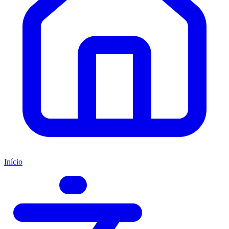
Início