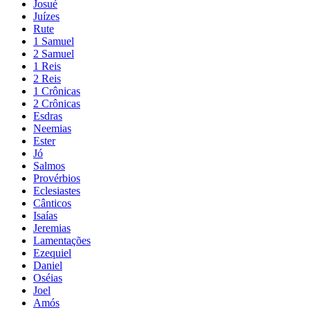
Josué
Juízes
Rute
1 Samuel
2 Samuel
1 Reis
2 Reis
1 Crônicas
2 Crônicas
Esdras
Neemias
Ester
Jó
Salmos
Provérbios
Eclesiastes
Cânticos
Isaías
Jeremias
Lamentações
Ezequiel
Daniel
Oséias
Joel
Amós