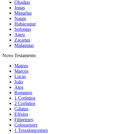
Obadias
Jonas
Miquéias
Naum
Habacuque
Sofonias
Ageu
Zacarias
Malaquias
Novo Testamento
Mateus
Marcos
Lucas
João
Atos
Romanos
1 Coríntios
2 Coríntios
Gálatas
Efésios
Filipenses
Colossenses
1 Tessalonicenses