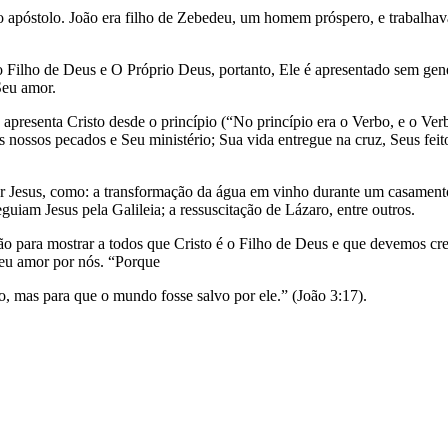
 apóstolo. João era filho de Zebedeu, um homem próspero, e trabalhava
 Filho de Deus e O Próprio Deus, portanto, Ele é apresentado sem gene
Seu amor.
: apresenta Cristo desde o princípio (“No princípio era o Verbo, e o Ve
 nossos pecados e Seu ministério; Sua vida entregue na cruz, Seus feit
or Jesus, como: a transformação da água em vinho durante um casament
guiam Jesus pela Galileia; a ressuscitação de Lázaro, entre outros.
oão para mostrar a todos que Cristo é o Filho de Deus e que devemos 
 Seu amor por nós. “Porque
 mas para que o mundo fosse salvo por ele.” (João 3:17).