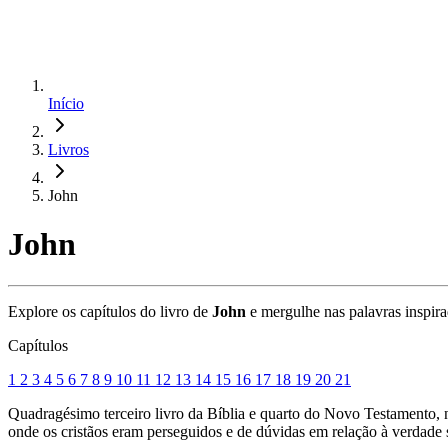
Início
Livros
John
John
Explore os capítulos do livro de
John
e mergulhe nas palavras inspira
Capítulos
1
2
3
4
5
6
7
8
9
10
11
12
13
14
15
16
17
18
19
20
21
Quadragésimo terceiro livro da Bíblia e quarto do Novo Testamento,
onde os cristãos eram perseguidos e de dúvidas em relação à verdade s