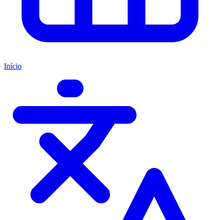
Início