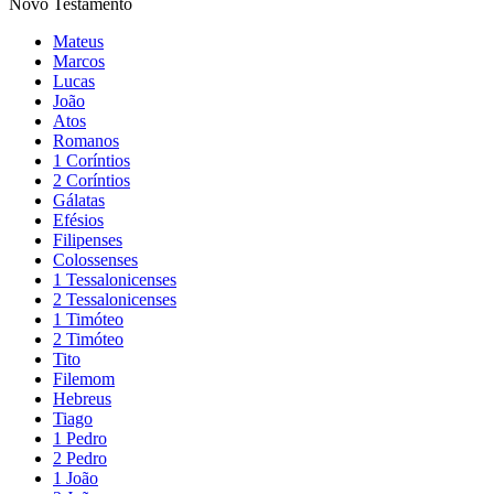
Novo Testamento
Mateus
Marcos
Lucas
João
Atos
Romanos
1 Coríntios
2 Coríntios
Gálatas
Efésios
Filipenses
Colossenses
1 Tessalonicenses
2 Tessalonicenses
1 Timóteo
2 Timóteo
Tito
Filemom
Hebreus
Tiago
1 Pedro
2 Pedro
1 João