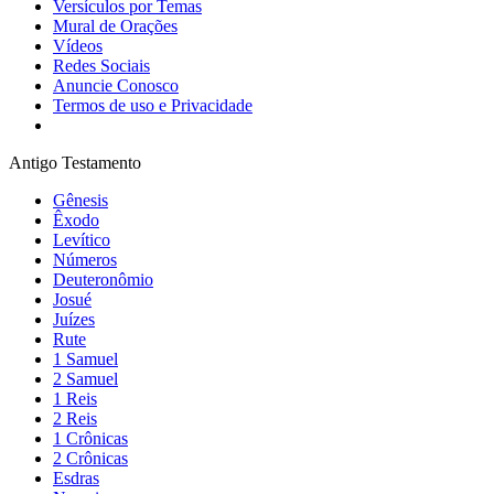
Versículos por Temas
Mural de Orações
Vídeos
Redes Sociais
Anuncie Conosco
Termos de uso e Privacidade
Antigo Testamento
Gênesis
Êxodo
Levítico
Números
Deuteronômio
Josué
Juízes
Rute
1 Samuel
2 Samuel
1 Reis
2 Reis
1 Crônicas
2 Crônicas
Esdras