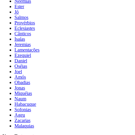
Neemias
Ester
Jó
Salmos
Provérbios
Eclesiastes
Cânticos
Isaías
Jeremias
Lamentações
Ezequiel
Daniel
Oséias
Joel
Amós
Obadias
Jonas
Miquéias
Naum
Habacuque
Sofonias
Ageu
Zacarias
Malaquias