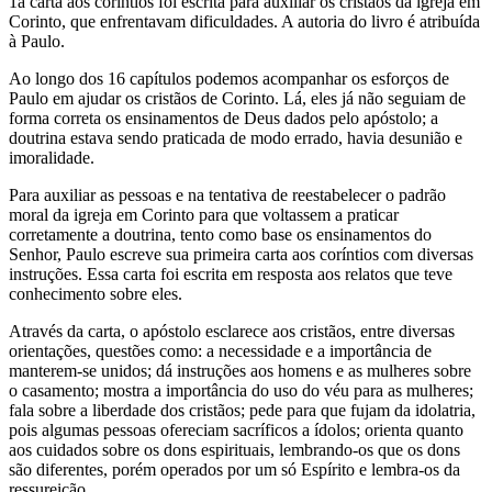
1a carta aos coríntios foi escrita para auxiliar os cristãos da igreja em
Corinto, que enfrentavam dificuldades. A autoria do livro é atribuída
à Paulo.
Ao longo dos 16 capítulos podemos acompanhar os esforços de
Paulo em ajudar os cristãos de Corinto. Lá, eles já não seguiam de
forma correta os ensinamentos de Deus dados pelo apóstolo; a
doutrina estava sendo praticada de modo errado, havia desunião e
imoralidade.
Para auxiliar as pessoas e na tentativa de reestabelecer o padrão
moral da igreja em Corinto para que voltassem a praticar
corretamente a doutrina, tento como base os ensinamentos do
Senhor, Paulo escreve sua primeira carta aos coríntios com diversas
instruções. Essa carta foi escrita em resposta aos relatos que teve
conhecimento sobre eles.
Através da carta, o apóstolo esclarece aos cristãos, entre diversas
orientações, questões como: a necessidade e a importância de
manterem-se unidos; dá instruções aos homens e as mulheres sobre
o casamento; mostra a importância do uso do véu para as mulheres;
fala sobre a liberdade dos cristãos; pede para que fujam da idolatria,
pois algumas pessoas ofereciam sacríficos a ídolos; orienta quanto
aos cuidados sobre os dons espirituais, lembrando-os que os dons
são diferentes, porém operados por um só Espírito e lembra-os da
ressureição