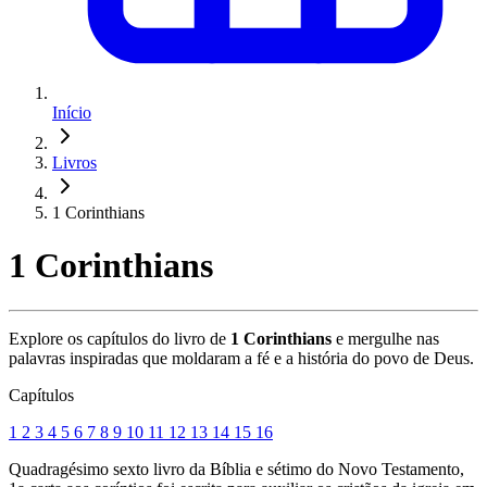
Início
Livros
1 Corinthians
1 Corinthians
Explore os capítulos do livro de
1 Corinthians
e mergulhe nas
palavras inspiradas que moldaram a fé e a história do povo de Deus.
Capítulos
1
2
3
4
5
6
7
8
9
10
11
12
13
14
15
16
Quadragésimo sexto livro da Bíblia e sétimo do Novo Testamento,