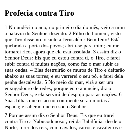
Profecia
contra
Tiro
1
No
undécimo
ano
,
no
primeiro
dia
do
mês
,
veio
a
mim
a
palavra
do
Senhor
,
dizendo
:
2
Filho
do
homem
,
visto
que
Tiro
disse
no
tocante
a
Jerusalém
:
Bem
feito
!
Está
quebrada
a
porta
dos
povos
;
abriu-se
para
mim
;
eu
me
tornarei
rico
,
agora
que
ela
está
assolada
,
3
assim
diz
o
Senhor
Deus
:
Eis
que
eu
estou
contra
ti
,
ó
Tiro
,
e
farei
subir
contra
ti
muitas
nações
,
como
faz
o
mar
subir
as
suas
ondas
.
4
Elas
destruirão
os
muros
de
Tiro
e
deitarão
abaixo
as
suas
torres
;
e
eu
varrerei
o
seu
pó
,
e
farei
dela
penha
descalvada
.
5
No
meio
do
mar
,
virá
a
ser
um
enxugadouro
de
redes
,
porque
eu
o
anunciei
,
diz
o
Senhor
Deus
;
e
ela
servirá
de
despojo
para
as
nações
.
6
Suas
filhas
que
estão
no
continente
serão
mortas
à
espada
;
e
saberão
que
eu
sou
o
Senhor
.
7
Porque
assim
diz
o
Senhor
Deus
:
Eis
que
eu
trarei
contra
Tiro
a
Nabucodonosor
,
rei
da
Babilônia
,
desde
o
Norte
,
o
rei
dos
reis
,
com
cavalos
,
carros
e
cavaleiros
e