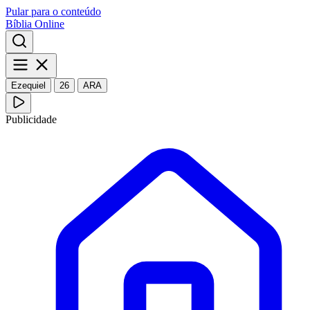
Pular para o conteúdo
Bíblia Online
Ezequiel
26
ARA
Publicidade