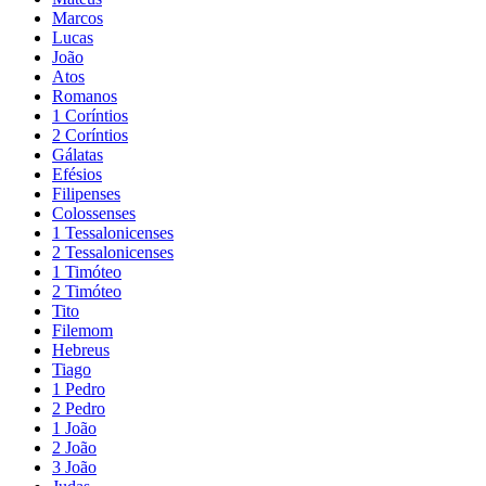
Marcos
Lucas
João
Atos
Romanos
1 Coríntios
2 Coríntios
Gálatas
Efésios
Filipenses
Colossenses
1 Tessalonicenses
2 Tessalonicenses
1 Timóteo
2 Timóteo
Tito
Filemom
Hebreus
Tiago
1 Pedro
2 Pedro
1 João
2 João
3 João