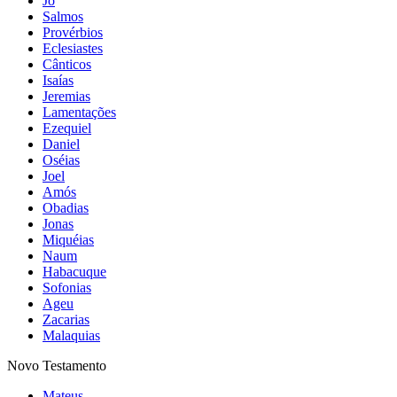
Jó
Salmos
Provérbios
Eclesiastes
Cânticos
Isaías
Jeremias
Lamentações
Ezequiel
Daniel
Oséias
Joel
Amós
Obadias
Jonas
Miquéias
Naum
Habacuque
Sofonias
Ageu
Zacarias
Malaquias
Novo Testamento
Mateus