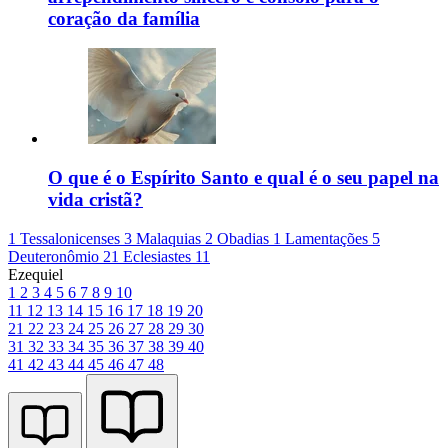
coração da família
O que é o Espírito Santo e qual é o seu papel na
vida cristã?
1 Tessalonicenses 3
Malaquias 2
Obadias 1
Lamentações 5
Deuteronômio 21
Eclesiastes 11
Ezequiel
1
2
3
4
5
6
7
8
9
10
11
12
13
14
15
16
17
18
19
20
21
22
23
24
25
26
27
28
29
30
31
32
33
34
35
36
37
38
39
40
41
42
43
44
45
46
47
48