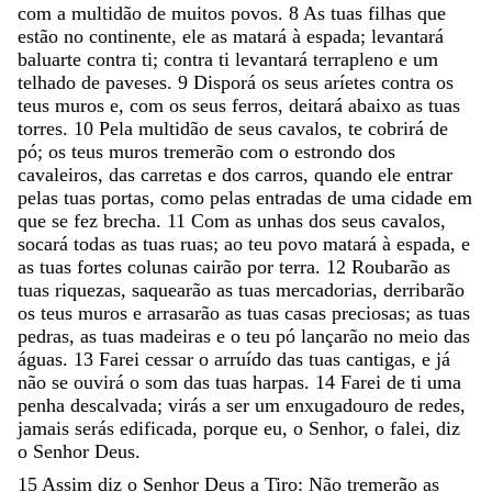
com
a
multidão
de
muitos
povos
.
8
As
tuas
filhas
que
estão
no
continente
,
ele
as
matará
à
espada
;
levantará
baluarte
contra
ti
;
contra
ti
levantará
terrapleno
e
um
telhado
de
paveses
.
9
Disporá
os
seus
aríetes
contra
os
teus
muros
e
,
com
os
seus
ferros
,
deitará
abaixo
as
tuas
torres
.
10
Pela
multidão
de
seus
cavalos
,
te
cobrirá
de
pó
;
os
teus
muros
tremerão
com
o
estrondo
dos
cavaleiros
,
das
carretas
e
dos
carros
,
quando
ele
entrar
pelas
tuas
portas
,
como
pelas
entradas
de
uma
cidade
em
que
se
fez
brecha
.
11
Com
as
unhas
dos
seus
cavalos
,
socará
todas
as
tuas
ruas
;
ao
teu
povo
matará
à
espada
,
e
as
tuas
fortes
colunas
cairão
por
terra
.
12
Roubarão
as
tuas
riquezas
,
saquearão
as
tuas
mercadorias
,
derribarão
os
teus
muros
e
arrasarão
as
tuas
casas
preciosas
;
as
tuas
pedras
,
as
tuas
madeiras
e
o
teu
pó
lançarão
no
meio
das
águas
.
13
Farei
cessar
o
arruído
das
tuas
cantigas
,
e
já
não
se
ouvirá
o
som
das
tuas
harpas
.
14
Farei
de
ti
uma
penha
descalvada
;
virás
a
ser
um
enxugadouro
de
redes
,
jamais
serás
edificada
,
porque
eu
,
o
Senhor
,
o
falei
,
diz
o
Senhor
Deus
.
15
Assim
diz
o
Senhor
Deus
a
Tiro
:
Não
tremerão
as