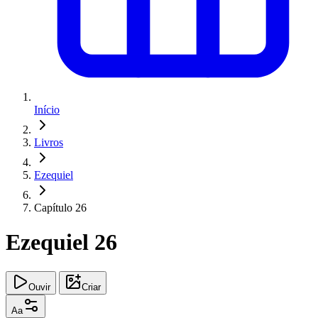
Início
Livros
Ezequiel
Capítulo 26
Ezequiel 26
Ouvir
Criar
Aa