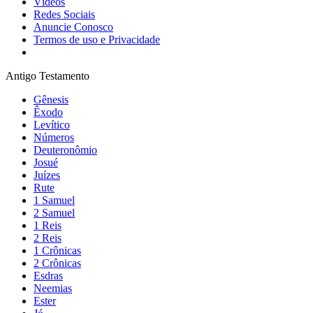
Vídeos
Redes Sociais
Anuncie Conosco
Termos de uso e Privacidade
Antigo Testamento
Gênesis
Êxodo
Levítico
Números
Deuteronômio
Josué
Juízes
Rute
1 Samuel
2 Samuel
1 Reis
2 Reis
1 Crônicas
2 Crônicas
Esdras
Neemias
Ester