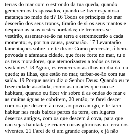
terras
do
mar
com
o
estrondo
da
tua
queda
,
quando
gemerem
os
traspassados
,
quando
se
fizer
espantosa
matança
no
meio
de
ti
?
16
Todos
os
príncipes
do
mar
descerão
dos
seus
tronos
,
tirarão
de
si
os
seus
mantos
e
despirão
as
suas
vestes
bordadas
;
de
tremores
se
vestirão
,
assentar-se-ão
na
terra
e
estremecerão
a
cada
momento
;
e
,
por
tua
causa
,
pasmarão
.
17
Levantarão
lamentações
sobre
ti
e
te
dirão
:
Como
pereceste
,
ó
bem-
povoada
e
afamada
cidade
,
que
foste
forte
no
mar
,
tu
e
os
teus
moradores
,
que
atemorizastes
a
todos
os
teus
visitantes
!
18
Agora
,
estremecerão
as
ilhas
no
dia
da
tua
queda
;
as
ilhas
,
que
estão
no
mar
,
turbar-se-ão
com
tua
saída
.
19
Porque
assim
diz
o
Senhor
Deus
:
Quando
eu
te
fizer
cidade
assolada
,
como
as
cidades
que
não
se
habitam
,
quando
eu
fizer
vir
sobre
ti
as
ondas
do
mar
e
as
muitas
águas
te
cobrirem
,
20
então
,
te
farei
descer
com
os
que
descem
à
cova
,
ao
povo
antigo
,
e
te
farei
habitar
nas
mais
baixas
partes
da
terra
,
em
lugares
desertos
antigos
,
com
os
que
descem
à
cova
,
para
que
não
sejas
habitada
;
e
criarei
coisas
gloriosas
na
terra
dos
viventes
.
21
Farei
de
ti
um
grande
espanto
,
e
já
não