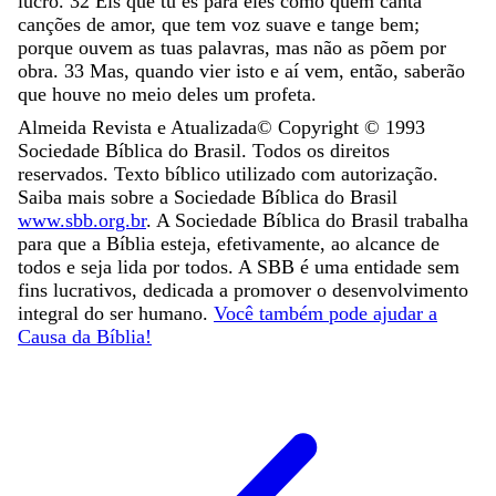
lucro
.
32
Eis
que
tu
és
para
eles
como
quem
canta
canções
de
amor
,
que
tem
voz
suave
e
tange
bem
;
porque
ouvem
as
tuas
palavras
,
mas
não
as
põem
por
obra
.
33
Mas
,
quando
vier
isto
e
aí
vem
,
então
,
saberão
que
houve
no
meio
deles
um
profeta
.
Almeida Revista e Atualizada
© Copyright ©
1993
Sociedade Bíblica do Brasil. Todos os direitos
reservados. Texto bíblico utilizado com autorização.
Saiba mais sobre a Sociedade Bíblica do Brasil
www.sbb.org.br
. A Sociedade Bíblica do Brasil trabalha
para que a Bíblia esteja, efetivamente, ao alcance de
todos e seja lida por todos. A SBB é uma entidade sem
fins lucrativos, dedicada a promover o desenvolvimento
integral do ser humano.
Você também pode ajudar a
Causa da Bíblia!