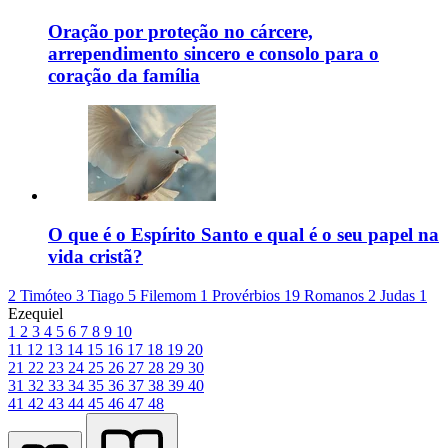
Oração por proteção no cárcere,
arrependimento sincero e consolo para o
coração da família
O que é o Espírito Santo e qual é o seu papel na
vida cristã?
2 Timóteo 3
Tiago 5
Filemom 1
Provérbios 19
Romanos 2
Judas 1
Ezequiel
1
2
3
4
5
6
7
8
9
10
11
12
13
14
15
16
17
18
19
20
21
22
23
24
25
26
27
28
29
30
31
32
33
34
35
36
37
38
39
40
41
42
43
44
45
46
47
48