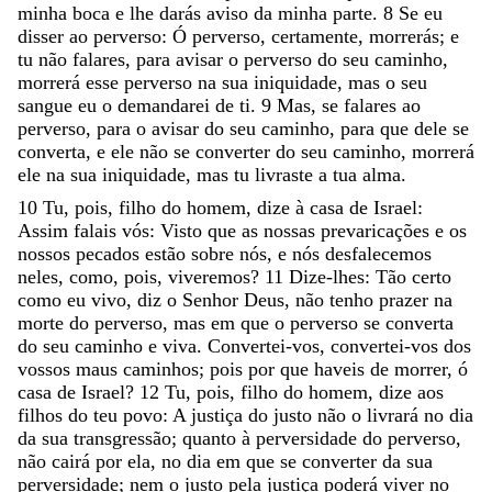
minha
boca
e
lhe
darás
aviso
da
minha
parte
.
8
Se
eu
disser
ao
perverso
:
Ó
perverso
,
certamente
,
morrerás
;
e
tu
não
falares
,
para
avisar
o
perverso
do
seu
caminho
,
morrerá
esse
perverso
na
sua
iniquidade
,
mas
o
seu
sangue
eu
o
demandarei
de
ti
.
9
Mas
,
se
falares
ao
perverso
,
para
o
avisar
do
seu
caminho
,
para
que
dele
se
converta
,
e
ele
não
se
converter
do
seu
caminho
,
morrerá
ele
na
sua
iniquidade
,
mas
tu
livraste
a
tua
alma
.
10
Tu
,
pois
,
filho
do
homem
,
dize
à
casa
de
Israel
:
Assim
falais
vós
:
Visto
que
as
nossas
prevaricações
e
os
nossos
pecados
estão
sobre
nós
,
e
nós
desfalecemos
neles
,
como
,
pois
,
viveremos
?
11
Dize-lhes
:
Tão
certo
como
eu
vivo
,
diz
o
Senhor
Deus
,
não
tenho
prazer
na
morte
do
perverso
,
mas
em
que
o
perverso
se
converta
do
seu
caminho
e
viva
.
Convertei-vos
,
convertei-vos
dos
vossos
maus
caminhos
;
pois
por
que
haveis
de
morrer
,
ó
casa
de
Israel
?
12
Tu
,
pois
,
filho
do
homem
,
dize
aos
filhos
do
teu
povo
:
A
justiça
do
justo
não
o
livrará
no
dia
da
sua
transgressão
;
quanto
à
perversidade
do
perverso
,
não
cairá
por
ela
,
no
dia
em
que
se
converter
da
sua
perversidade
;
nem
o
justo
pela
justiça
poderá
viver
no