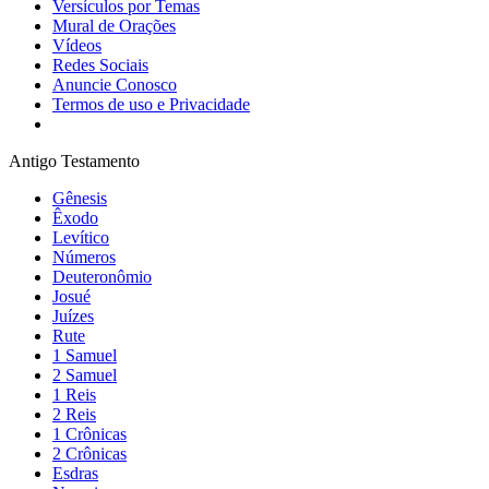
Versículos por Temas
Mural de Orações
Vídeos
Redes Sociais
Anuncie Conosco
Termos de uso e Privacidade
Antigo Testamento
Gênesis
Êxodo
Levítico
Números
Deuteronômio
Josué
Juízes
Rute
1 Samuel
2 Samuel
1 Reis
2 Reis
1 Crônicas
2 Crônicas
Esdras