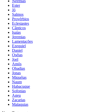
Neemias
Ester
Jó
Salmos
Provérbios
Eclesiastes
Cânticos
Isaías
Jeremias
Lamentações
Ezequiel
Daniel
Oséias
Joel
Amós
Obadias
Jonas
Miquéias
Naum
Habacuque
Sofonias
Ageu
Zacarias
Malaquias