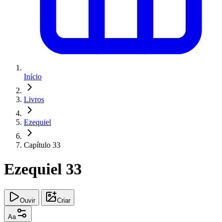
Início
Livros
Ezequiel
Capítulo 33
Ezequiel 33
Ouvir
Criar
Aa