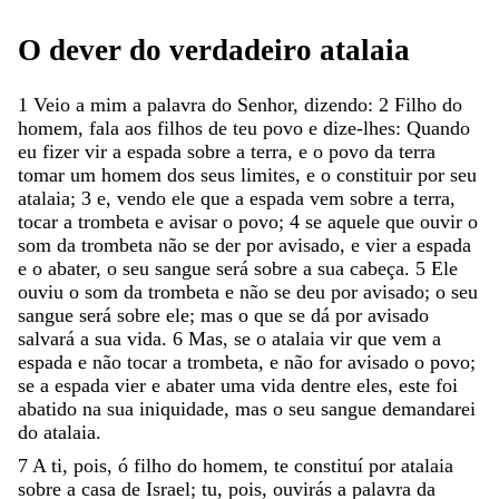
O
dever
do
verdadeiro
atalaia
1
Veio
a
mim
a
palavra
do
Senhor
,
dizendo
:
2
Filho
do
homem
,
fala
aos
filhos
de
teu
povo
e
dize-lhes
:
Quando
eu
fizer
vir
a
espada
sobre
a
terra
,
e
o
povo
da
terra
tomar
um
homem
dos
seus
limites
,
e
o
constituir
por
seu
atalaia
;
3
e
,
vendo
ele
que
a
espada
vem
sobre
a
terra
,
tocar
a
trombeta
e
avisar
o
povo
;
4
se
aquele
que
ouvir
o
som
da
trombeta
não
se
der
por
avisado
,
e
vier
a
espada
e
o
abater
,
o
seu
sangue
será
sobre
a
sua
cabeça
.
5
Ele
ouviu
o
som
da
trombeta
e
não
se
deu
por
avisado
;
o
seu
sangue
será
sobre
ele
;
mas
o
que
se
dá
por
avisado
salvará
a
sua
vida
.
6
Mas
,
se
o
atalaia
vir
que
vem
a
espada
e
não
tocar
a
trombeta
,
e
não
for
avisado
o
povo
;
se
a
espada
vier
e
abater
uma
vida
dentre
eles
,
este
foi
abatido
na
sua
iniquidade
,
mas
o
seu
sangue
demandarei
do
atalaia
.
7
A
ti
,
pois
,
ó
filho
do
homem
,
te
constituí
por
atalaia
sobre
a
casa
de
Israel
;
tu
,
pois
,
ouvirás
a
palavra
da