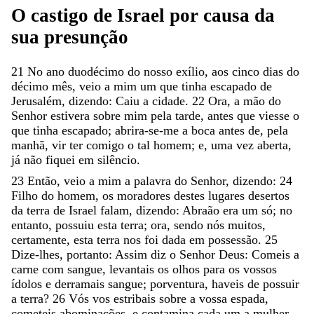
O
castigo
de
Israel
por
causa
da
sua
presunção
21
No
ano
duodécimo
do
nosso
exílio
,
aos
cinco
dias
do
décimo
mês
,
veio
a
mim
um
que
tinha
escapado
de
Jerusalém
,
dizendo
:
Caiu
a
cidade
.
22
Ora
,
a
mão
do
Senhor
estivera
sobre
mim
pela
tarde
,
antes
que
viesse
o
que
tinha
escapado
;
abrira-se-me
a
boca
antes
de
,
pela
manhã
,
vir
ter
comigo
o
tal
homem
;
e
,
uma
vez
aberta
,
já
não
fiquei
em
silêncio
.
23
Então
,
veio
a
mim
a
palavra
do
Senhor
,
dizendo
:
24
Filho
do
homem
,
os
moradores
destes
lugares
desertos
da
terra
de
Israel
falam
,
dizendo
:
Abraão
era
um
só
;
no
entanto
,
possuiu
esta
terra
;
ora
,
sendo
nós
muitos
,
certamente
,
esta
terra
nos
foi
dada
em
possessão
.
25
Dize-lhes
,
portanto
:
Assim
diz
o
Senhor
Deus
:
Comeis
a
carne
com
sangue
,
levantais
os
olhos
para
os
vossos
ídolos
e
derramais
sangue
;
porventura
,
haveis
de
possuir
a
terra
?
26
Vós
vos
estribais
sobre
a
vossa
espada
,
cometeis
abominações
,
e
contamina
cada
um
a
mulher