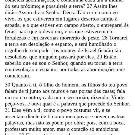
do
seu
próximo
;
e
possuireis
a
terra
?
27
Assim
lhes
dirás
:
Assim
diz
o
Senhor
Deus
:
Tão
certo
como
eu
vivo
,
os
que
estiverem
em
lugares
desertos
cairão
à
espada
,
e
o
que
estiver
em
campo
aberto
,
o
entregarei
às
feras
,
para
que
o
devorem
,
e
os
que
estiverem
em
fortalezas
e
em
cavernas
morrerão
de
peste
.
28
Tornarei
a
terra
em
desolação
e
espanto
,
e
será
humilhado
o
orgulho
do
seu
poder
;
os
montes
de
Israel
ficarão
tão
desolados
,
que
ninguém
passará
por
eles
.
29
Então
,
saberão
que
eu
sou
o
Senhor
,
quando
eu
tornar
a
terra
em
desolação
e
espanto
,
por
todas
as
abominações
que
cometeram
.
30
Quanto
a
ti
,
ó
filho
do
homem
,
os
filhos
do
teu
povo
falam
de
ti
junto
aos
muros
e
nas
portas
das
casas
;
fala
um
com
o
outro
,
cada
um
a
seu
irmão
,
dizendo
:
Vinde
,
peço-vos
,
e
ouvi
qual
é
a
palavra
que
procede
do
Senhor
.
31
Eles
vêm
a
ti
,
como
o
povo
costuma
vir
,
e
se
assentam
diante
de
ti
como
meu
povo
,
e
ouvem
as
tuas
palavras
,
mas
não
as
põem
por
obra
;
pois
,
com
a
boca
,
professam
muito
amor
,
mas
o
coração
só
ambiciona