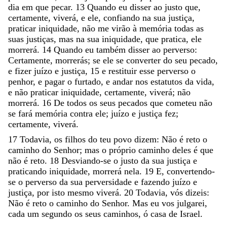
dia
em
que
pecar
.
13
Quando
eu
disser
ao
justo
que
,
certamente
,
viverá
,
e
ele
,
confiando
na
sua
justiça
,
praticar
iniquidade
,
não
me
virão
à
memória
todas
as
suas
justiças
,
mas
na
sua
iniquidade
,
que
pratica
,
ele
morrerá
.
14
Quando
eu
também
disser
ao
perverso
:
Certamente
,
morrerás
;
se
ele
se
converter
do
seu
pecado
,
e
fizer
juízo
e
justiça
,
15
e
restituir
esse
perverso
o
penhor
,
e
pagar
o
furtado
,
e
andar
nos
estatutos
da
vida
,
e
não
praticar
iniquidade
,
certamente
,
viverá
;
não
morrerá
.
16
De
todos
os
seus
pecados
que
cometeu
não
se
fará
memória
contra
ele
;
juízo
e
justiça
fez
;
certamente
,
viverá
.
17
Todavia
,
os
filhos
do
teu
povo
dizem
:
Não
é
reto
o
caminho
do
Senhor
;
mas
o
próprio
caminho
deles
é
que
não
é
reto
.
18
Desviando-se
o
justo
da
sua
justiça
e
praticando
iniquidade
,
morrerá
nela
.
19
E
,
convertendo-
se
o
perverso
da
sua
perversidade
e
fazendo
juízo
e
justiça
,
por
isto
mesmo
viverá
.
20
Todavia
,
vós
dizeis
:
Não
é
reto
o
caminho
do
Senhor
.
Mas
eu
vos
julgarei
,
cada
um
segundo
os
seus
caminhos
,
ó
casa
de
Israel
.