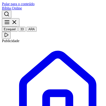
Pular para o conteúdo
Bíblia Online
Ezequiel
33
ARA
Publicidade