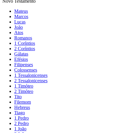
Novo Testamento
Mateus
Marcos
Lucas
João
Atos
Romanos
1 Coríntios
2 Coríntios
Gálatas
Efésios
Filipenses
Colossenses
1 Tessalonicenses
2 Tessalonicenses
1 Timóteo
2 Timóteo
Tito
Filemom
Hebreus
Tiago
1 Pedro
2 Pedro
1 João