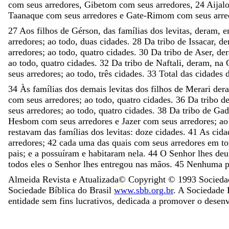
com
seus
arredores
,
Gibetom
com
seus
arredores
,
24
Aija
Taanaque
com
seus
arredores
e
Gate-Rimom
com
seus
arre
27
Aos
filhos
de
Gérson
,
das
famílias
dos
levitas
,
deram
,
arredores
;
ao
todo
,
duas
cidades
.
28
Da
tribo
de
Issacar
,
de
arredores
;
ao
todo
,
quatro
cidades
.
30
Da
tribo
de
Aser
,
de
ao
todo
,
quatro
cidades
.
32
Da
tribo
de
Naftali
,
deram
,
na
seus
arredores
;
ao
todo
,
três
cidades
.
33
Total
das
cidades
34
Às
famílias
dos
demais
levitas
dos
filhos
de
Merari
der
com
seus
arredores
;
ao
todo
,
quatro
cidades
.
36
Da
tribo
d
seus
arredores
;
ao
todo
,
quatro
cidades
.
38
Da
tribo
de
Gad
Hesbom
com
seus
arredores
e
Jazer
com
seus
arredores
;
a
restavam
das
famílias
dos
levitas
:
doze
cidades
.
41
As
cida
arredores
;
42
cada
uma
das
quais
com
seus
arredores
em
t
pais
;
e
a
possuíram
e
habitaram
nela
.
44
O
Senhor
lhes
de
todos
eles
o
Senhor
lhes
entregou
nas
mãos
.
45
Nenhuma
Almeida Revista e Atualizada
© Copyright ©
1993
Sociedad
Sociedade Bíblica do Brasil
www.sbb.org.br
. A Sociedade B
entidade sem fins lucrativos, dedicada a promover o desen