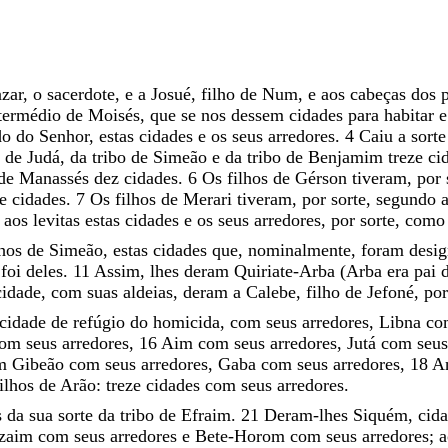
azar
,
o
sacerdote
,
e
a
Josué
,
filho
de
Num
,
e
aos
cabeças
dos
termédio
de
Moisés
,
que
se
nos
dessem
cidades
para
habitar
do
do
Senhor
,
estas
cidades
e
os
seus
arredores
.
4
Caiu
a
sort
o
de
Judá
,
da
tribo
de
Simeão
e
da
tribo
de
Benjamim
treze
ci
de
Manassés
dez
cidades
.
6
Os
filhos
de
Gérson
tiveram
,
por
ze
cidades
.
7
Os
filhos
de
Merari
tiveram
,
por
sorte
,
segundo
l
aos
levitas
estas
cidades
e
os
seus
arredores
,
por
sorte
,
com
lhos
de
Simeão
,
estas
cidades
que
,
nominalmente
,
foram
desi
e
foi
deles
.
11
Assim
,
lhes
deram
Quiriate-Arba
(
Arba
era
pai
cidade
,
com
suas
aldeias
,
deram
a
Calebe
,
filho
de
Jefoné
,
po
cidade
de
refúgio
do
homicida
,
com
seus
arredores
,
Libna
c
com
seus
arredores
,
16
Aim
com
seus
arredores
,
Jutá
com
seu
am
Gibeão
com
seus
arredores
,
Gaba
com
seus
arredores
,
18
A
filhos
de
Arão
:
treze
cidades
com
seus
arredores
.
s
da
sua
sorte
da
tribo
de
Efraim
.
21
Deram-lhes
Siquém
,
cid
zaim
com
seus
arredores
e
Bete-Horom
com
seus
arredores
;