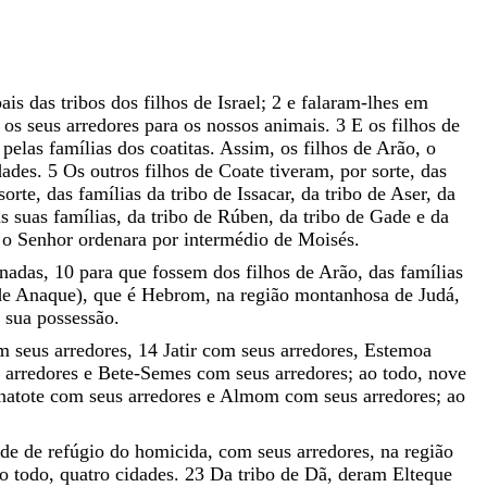
pais
das
tribos
dos
filhos
de
Israel
;
2
e
falaram-lhes
em
e
os
seus
arredores
para
os
nossos
animais
.
3
E
os
filhos
de
e
pelas
famílias
dos
coatitas
.
Assim
,
os
filhos
de
Arão
,
o
dades
.
5
Os
outros
filhos
de
Coate
tiveram
,
por
sorte
,
das
sorte
,
das
famílias
da
tribo
de
Issacar
,
da
tribo
de
Aser
,
da
as
suas
famílias
,
da
tribo
de
Rúben
,
da
tribo
de
Gade
e
da
o
o
Senhor
ordenara
por
intermédio
de
Moisés
.
gnadas
,
10
para
que
fossem
dos
filhos
de
Arão
,
das
famílias
de
Anaque
)
,
que
é
Hebrom
,
na
região
montanhosa
de
Judá
,
r
sua
possessão
.
om
seus
arredores
,
14
Jatir
com
seus
arredores
,
Estemoa
s
arredores
e
Bete-Semes
com
seus
arredores
;
ao
todo
,
nove
natote
com
seus
arredores
e
Almom
com
seus
arredores
;
ao
ade
de
refúgio
do
homicida
,
com
seus
arredores
,
na
região
ao
todo
,
quatro
cidades
.
23
Da
tribo
de
Dã
,
deram
Elteque