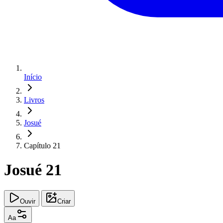
Início
Livros
Josué
Capítulo 21
Josué 21
Ouvir
Criar
Aa