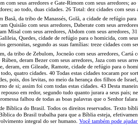
lom
com
seus
arredores
e
Gate-Rimom
com
seus
arredores
;
ao
dores
;
ao
todo
,
duas
cidades
.
26
Total
:
dez
cidades
com
seus
em
Basã
,
da
tribo
de
Manassés
,
Golã
,
a
cidade
de
refúgio
para
ram
Quisião
com
seus
arredores
,
Daberate
com
seus
arredore
ram
Misal
com
seus
arredores
,
Abdom
com
seus
arredores
,
31
Galileia
,
Quedes
,
cidade
de
refúgio
para
o
homicida
,
com
seu
dos
gersonitas
,
segundo
as
suas
famílias
:
treze
cidades
com
se
am
,
da
tribo
de
Zebulom
,
Jocneão
com
seus
arredores
,
Cartá
e
Rúben
,
deram
Bezer
com
seus
arredores
,
Jaza
com
seus
arre
e
,
deram
,
em
Gileade
,
Ramote
,
cidade
de
refúgio
para
o
homi
o
todo
,
quatro
cidades
.
40
Todas
estas
cidades
tocaram
por
sor
des
,
pois
,
dos
levitas
,
no
meio
da
herança
dos
filhos
de
Israel
orno
de
si
;
assim
foi
com
todas
estas
cidades
.
43
Desta
maneir
u
repouso
em
redor
,
segundo
tudo
quanto
jurara
a
seus
pais
;
n
promessa
falhou
de
todas
as
boas
palavras
que
o
Senhor
falar
e Bíblica do Brasil. Todos os direitos reservados. Texto bíbl
íblica do Brasil trabalha para que a Bíblia esteja, efetivame
volvimento integral do ser humano.
Você também pode ajudar 