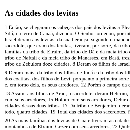
As
cidades
dos
levitas
1
Então
,
se
chegaram
os
cabeças
dos
pais
dos
levitas
a
Ele
Siló
,
na
terra
de
Canaã
,
dizendo
:
O
Senhor
ordenou
,
por
in
Israel
deram
aos
levitas
,
da
sua
herança
,
segundo
o
manda
sacerdote
,
que
eram
dos
levitas
,
tiveram
,
por
sorte
,
da
trib
famílias
da
tribo
de
Efraim
,
da
tribo
de
Dã
e
da
meia
tribo
tribo
de
Naftali
e
da
meia
tribo
de
Manassés
,
em
Basã
,
tre
tribo
de
Zebulom
doze
cidades
.
8
Deram
os
filhos
de
Israe
9
Deram
mais
,
da
tribo
dos
filhos
de
Judá
e
da
tribo
dos
fi
dos
coatitas
,
dos
filhos
de
Levi
,
porquanto
a
primeira
sort
e
,
em
torno
dela
,
os
seus
arredores
.
12
Porém
o
campo
da
13
Assim
,
aos
filhos
de
Arão
,
o
sacerdote
,
deram
Hebrom
,
com
seus
arredores
,
15
Holom
com
seus
arredores
,
Debir
cidades
dessas
duas
tribos
.
17
Da
tribo
de
Benjamim
,
der
todo
,
quatro
cidades
.
19
Total
das
cidades
dos
sacerdotes
,
20
As
mais
famílias
dos
levitas
de
Coate
tiveram
as
cidade
montanhosa
de
Efraim
,
Gezer
com
seus
arredores
,
22
Quib