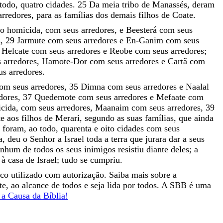
todo
,
quatro
cidades
.
25
Da
meia
tribo
de
Manassés
,
deram
arredores
,
para
as
famílias
dos
demais
filhos
de
Coate
.
o
homicida
,
com
seus
arredores
,
e
Beesterá
com
seus
s
,
29
Jarmute
com
seus
arredores
e
En-Ganim
com
seus
Helcate
com
seus
arredores
e
Reobe
com
seus
arredores
;
s
arredores
,
Hamote-Dor
com
seus
arredores
e
Cartã
com
us
arredores
.
com
seus
arredores
,
35
Dimna
com
seus
arredores
e
Naalal
dores
,
37
Quedemote
com
seus
arredores
e
Mefaate
com
cida
,
com
seus
arredores
,
Maanaim
com
seus
arredores
,
39
te
aos
filhos
de
Merari
,
segundo
as
suas
famílias
,
que
ainda
,
foram
,
ao
todo
,
quarenta
e
oito
cidades
com
seus
a
,
deu
o
Senhor
a
Israel
toda
a
terra
que
jurara
dar
a
seus
enhum
de
todos
os
seus
inimigos
resistiu
diante
deles
;
a
a
à
casa
de
Israel
;
tudo
se
cumpriu
.
ico utilizado com autorização. Saiba mais sobre a
nte, ao alcance de todos e seja lida por todos. A SBB é uma
a Causa da Bíblia!