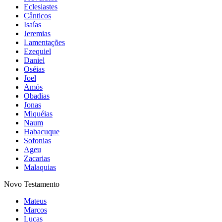
Eclesiastes
Cânticos
Isaías
Jeremias
Lamentações
Ezequiel
Daniel
Oséias
Joel
Amós
Obadias
Jonas
Miquéias
Naum
Habacuque
Sofonias
Ageu
Zacarias
Malaquias
Novo Testamento
Mateus
Marcos
Lucas