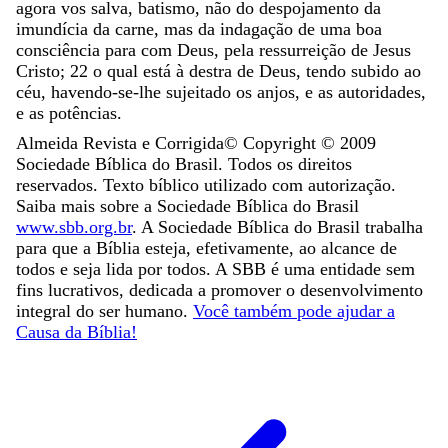
agora
vos
salva
,
batismo
,
não
do
despojamento
da
imundícia
da
carne
,
mas
da
indagação
de
uma
boa
consciência
para
com
Deus
,
pela
ressurreição
de
Jesus
Cristo
;
22
o
qual
está
à
destra
de
Deus
,
tendo
subido
ao
céu
,
havendo-se-lhe
sujeitado
os
anjos
,
e
as
autoridades
,
e
as
potências
.
Almeida Revista e Corrigida
© Copyright ©
2009
Sociedade Bíblica do Brasil. Todos os direitos
reservados. Texto bíblico utilizado com autorização.
Saiba mais sobre a Sociedade Bíblica do Brasil
www.sbb.org.br
. A Sociedade Bíblica do Brasil trabalha
para que a Bíblia esteja, efetivamente, ao alcance de
todos e seja lida por todos. A SBB é uma entidade sem
fins lucrativos, dedicada a promover o desenvolvimento
integral do ser humano.
Você também pode ajudar a
Causa da Bíblia!