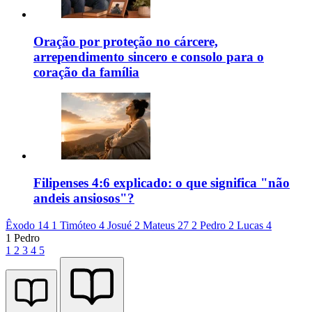
Oração por proteção no cárcere,
arrependimento sincero e consolo para o
coração da família
Filipenses 4:6 explicado: o que significa "não
andeis ansiosos"?
Êxodo 14
1 Timóteo 4
Josué 2
Mateus 27
2 Pedro 2
Lucas 4
1 Pedro
1
2
3
4
5