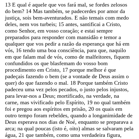
13
E
qual
é
aquele
que
vos
fará
mal
,
se
fordes
zelosos
do
bem
?
14
Mas
também
,
se
padecerdes
por
amor
da
justiça
,
sois
bem-aventurados
.
E
não
temais
com
medo
deles
,
nem
vos
turbeis
;
15
antes
,
santificai
a
Cristo
,
como
Senhor
,
em
vosso
coração
;
e
estai
sempre
preparados
para
responder
com
mansidão
e
temor
a
qualquer
que
vos
pedir
a
razão
da
esperança
que
há
em
vós
,
16
tendo
uma
boa
consciência
,
para
que
,
naquilo
em
que
falam
mal
de
vós
,
como
de
malfeitores
,
fiquem
confundidos
os
que
blasfemam
do
vosso
bom
procedimento
em
Cristo
,
17
porque
melhor
é
que
padeçais
fazendo
o
bem
(
se
a
vontade
de
Deus
assim
o
quer
)
do
que
fazendo
o
mal
.
18
Porque
também
Cristo
padeceu
uma
vez
pelos
pecados
,
o
justo
pelos
injustos
,
para
levar-nos
a
Deus
;
mortificado
,
na
verdade
,
na
carne
,
mas
vivificado
pelo
Espírito
,
19
no
qual
também
foi
e
pregou
aos
espíritos
em
prisão
,
20
os
quais
em
outro
tempo
foram
rebeldes
,
quando
a
longanimidade
de
Deus
esperava
nos
dias
de
Noé
,
enquanto
se
preparava
a
arca
;
na
qual
poucas
(
isto
é
,
oito
)
almas
se
salvaram
pela
água
,
21
que
também
,
como
uma
verdadeira
figura
,