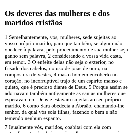
Os
deveres
das
mulheres
e
dos
maridos
cristãos
1
Semelhantemente
,
vós
,
mulheres
,
sede
sujeitas
ao
vosso
próprio
marido
,
para
que
também
,
se
algum
não
obedece
à
palavra
,
pelo
procedimento
de
sua
mulher
seja
ganho
sem
palavra
,
2
considerando
a
vossa
vida
casta
,
em
temor
.
3
O
enfeite
delas
não
seja
o
exterior
,
no
frisado
dos
cabelos
,
no
uso
de
joias
de
ouro
,
na
compostura
de
vestes
,
4
mas
o
homem
encoberto
no
coração
,
no
incorruptível
trajo
de
um
espírito
manso
e
quieto
,
que
é
precioso
diante
de
Deus
.
5
Porque
assim
se
adornavam
também
antigamente
as
santas
mulheres
que
esperavam
em
Deus
e
estavam
sujeitas
ao
seu
próprio
marido
,
6
como
Sara
obedecia
a
Abraão
,
chamando-lhe
senhor
,
da
qual
vós
sois
filhas
,
fazendo
o
bem
e
não
temendo
nenhum
espanto
.
7
Igualmente
vós
,
maridos
,
coabitai
com
ela
com