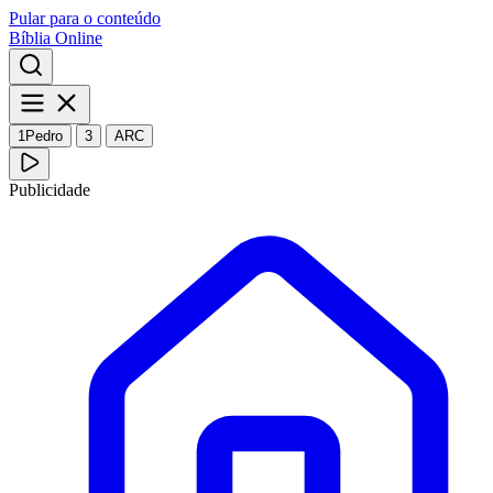
Pular para o conteúdo
Bíblia Online
1Pedro
3
ARC
Publicidade