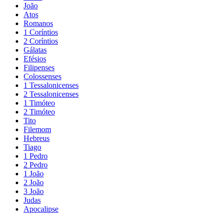
João
Atos
Romanos
1 Coríntios
2 Coríntios
Gálatas
Efésios
Filipenses
Colossenses
1 Tessalonicenses
2 Tessalonicenses
1 Timóteo
2 Timóteo
Tito
Filemom
Hebreus
Tiago
1 Pedro
2 Pedro
1 João
2 João
3 João
Judas
Apocalipse