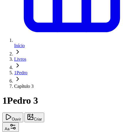
Início
Livros
1Pedro
Capítulo 3
1Pedro 3
Ouvir
Criar
Aa