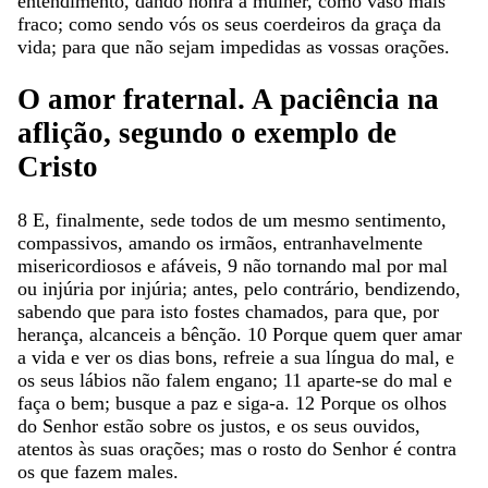
entendimento
,
dando
honra
à
mulher
,
como
vaso
mais
fraco
;
como
sendo
vós
os
seus
coerdeiros
da
graça
da
vida
;
para
que
não
sejam
impedidas
as
vossas
orações
.
O
amor
fraternal
.
A
paciência
na
aflição
,
segundo
o
exemplo
de
Cristo
8
E
,
finalmente
,
sede
todos
de
um
mesmo
sentimento
,
compassivos
,
amando
os
irmãos
,
entranhavelmente
misericordiosos
e
afáveis
,
9
não
tornando
mal
por
mal
ou
injúria
por
injúria
;
antes
,
pelo
contrário
,
bendizendo
,
sabendo
que
para
isto
fostes
chamados
,
para
que
,
por
herança
,
alcanceis
a
bênção
.
10
Porque
quem
quer
amar
a
vida
e
ver
os
dias
bons
,
refreie
a
sua
língua
do
mal
,
e
os
seus
lábios
não
falem
engano
;
11
aparte-se
do
mal
e
faça
o
bem
;
busque
a
paz
e
siga-a
.
12
Porque
os
olhos
do
Senhor
estão
sobre
os
justos
,
e
os
seus
ouvidos
,
atentos
às
suas
orações
;
mas
o
rosto
do
Senhor
é
contra
os
que
fazem
males
.