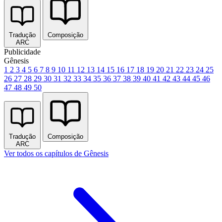
Tradução
Composição
ARC
Publicidade
Gênesis
1
2
3
4
5
6
7
8
9
10
11
12
13
14
15
16
17
18
19
20
21
22
23
24
25
26
27
28
29
30
31
32
33
34
35
36
37
38
39
40
41
42
43
44
45
46
47
48
49
50
Tradução
Composição
ARC
Ver todos os capítulos de Gênesis