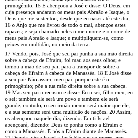
primogênito
.
15
E
abençoou
a
José
e
disse
:
O
Deus
,
em
cuja
presença
andaram
os
meus
pais
Abraão
e
Isaque
,
o
Deus
que
me
sustentou
,
desde
que
eu
nasci
até
este
dia
,
16
o
Anjo
que
me
livrou
de
todo
o
mal
,
abençoe
estes
rapazes
;
e
seja
chamado
neles
o
meu
nome
e
o
nome
de
meus
pais
Abraão
e
Isaque
;
e
multipliquem-se
,
como
peixes
em
multidão
,
no
meio
da
terra
.
17
Vendo
,
pois
,
José
que
seu
pai
punha
a
sua
mão
direita
sobre
a
cabeça
de
Efraim
,
foi
mau
aos
seus
olhos
;
e
tomou
a
mão
de
seu
pai
,
para
a
transpor
de
sobre
a
cabeça
de
Efraim
à
cabeça
de
Manassés
.
18
E
José
disse
a
seu
pai
:
Não
assim
,
meu
pai
,
porque
este
é
o
primogênito
;
põe
a
tua
mão
direita
sobre
a
sua
cabeça
.
19
Mas
seu
pai
o
recusou
e
disse
:
Eu
o
sei
,
filho
meu
,
eu
o
sei
;
também
ele
será
um
povo
e
também
ele
será
grande
;
contudo
,
o
seu
irmão
menor
será
maior
que
ele
,
e
a
sua
semente
será
uma
multidão
de
nações
.
20
Assim
,
os
abençoou
naquele
dia
,
dizendo
:
Em
ti
Israel
abençoará
,
dizendo
:
Deus
te
ponha
como
a
Efraim
e
como
a
Manassés
.
E
pôs
a
Efraim
diante
de
Manassés
.
21
Depois
,
disse
Israel
a
José
:
Eis
que
eu
morro
,
mas