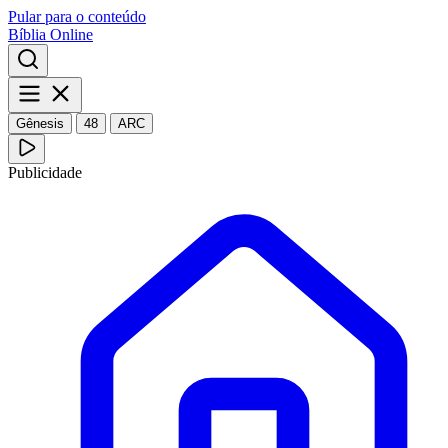
Pular para o conteúdo
Bíblia Online
Gênesis
48
ARC
Publicidade