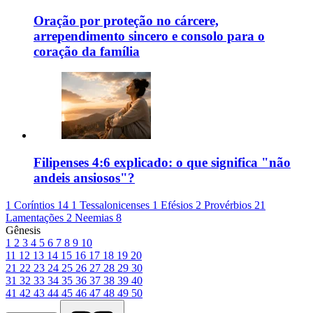
Oração por proteção no cárcere,
arrependimento sincero e consolo para o
coração da família
Filipenses 4:6 explicado: o que significa "não
andeis ansiosos"?
1 Coríntios 14
1 Tessalonicenses 1
Efésios 2
Provérbios 21
Lamentações 2
Neemias 8
Gênesis
1
2
3
4
5
6
7
8
9
10
11
12
13
14
15
16
17
18
19
20
21
22
23
24
25
26
27
28
29
30
31
32
33
34
35
36
37
38
39
40
41
42
43
44
45
46
47
48
49
50