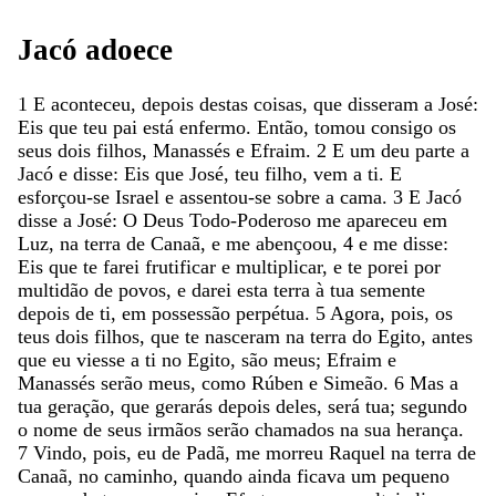
Jacó
adoece
1
E
aconteceu
,
depois
destas
coisas
,
que
disseram
a
José
:
Eis
que
teu
pai
está
enfermo
.
Então
,
tomou
consigo
os
seus
dois
filhos
,
Manassés
e
Efraim
.
2
E
um
deu
parte
a
Jacó
e
disse
:
Eis
que
José
,
teu
filho
,
vem
a
ti
.
E
esforçou-se
Israel
e
assentou-se
sobre
a
cama
.
3
E
Jacó
disse
a
José
:
O
Deus
Todo-Poderoso
me
apareceu
em
Luz
,
na
terra
de
Canaã
,
e
me
abençoou
,
4
e
me
disse
:
Eis
que
te
farei
frutificar
e
multiplicar
,
e
te
porei
por
multidão
de
povos
,
e
darei
esta
terra
à
tua
semente
depois
de
ti
,
em
possessão
perpétua
.
5
Agora
,
pois
,
os
teus
dois
filhos
,
que
te
nasceram
na
terra
do
Egito
,
antes
que
eu
viesse
a
ti
no
Egito
,
são
meus
;
Efraim
e
Manassés
serão
meus
,
como
Rúben
e
Simeão
.
6
Mas
a
tua
geração
,
que
gerarás
depois
deles
,
será
tua
;
segundo
o
nome
de
seus
irmãos
serão
chamados
na
sua
herança
.
7
Vindo
,
pois
,
eu
de
Padã
,
me
morreu
Raquel
na
terra
de
Canaã
,
no
caminho
,
quando
ainda
ficava
um
pequeno