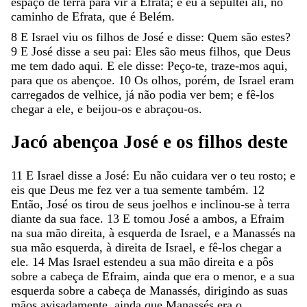
espaço
de
terra
para
vir
a
Efrata
;
e
eu
a
sepultei
ali
,
no
caminho
de
Efrata
,
que
é
Belém
.
8
E
Israel
viu
os
filhos
de
José
e
disse
:
Quem
são
estes
?
9
E
José
disse
a
seu
pai
:
Eles
são
meus
filhos
,
que
Deus
me
tem
dado
aqui
.
E
ele
disse
:
Peço-te
,
traze-mos
aqui
,
para
que
os
abençoe
.
10
Os
olhos
,
porém
,
de
Israel
eram
carregados
de
velhice
,
já
não
podia
ver
bem
;
e
fê-los
chegar
a
ele
,
e
beijou-os
e
abraçou-os
.
Jacó
abençoa
José
e
os
filhos
deste
11
E
Israel
disse
a
José
:
Eu
não
cuidara
ver
o
teu
rosto
;
e
eis
que
Deus
me
fez
ver
a
tua
semente
também
.
12
Então
,
José
os
tirou
de
seus
joelhos
e
inclinou-se
à
terra
diante
da
sua
face
.
13
E
tomou
José
a
ambos
,
a
Efraim
na
sua
mão
direita
,
à
esquerda
de
Israel
,
e
a
Manassés
na
sua
mão
esquerda
,
à
direita
de
Israel
,
e
fê-los
chegar
a
ele
.
14
Mas
Israel
estendeu
a
sua
mão
direita
e
a
pôs
sobre
a
cabeça
de
Efraim
,
ainda
que
era
o
menor
,
e
a
sua
esquerda
sobre
a
cabeça
de
Manassés
,
dirigindo
as
suas
mãos
avisadamente
,
ainda
que
Manassés
era
o