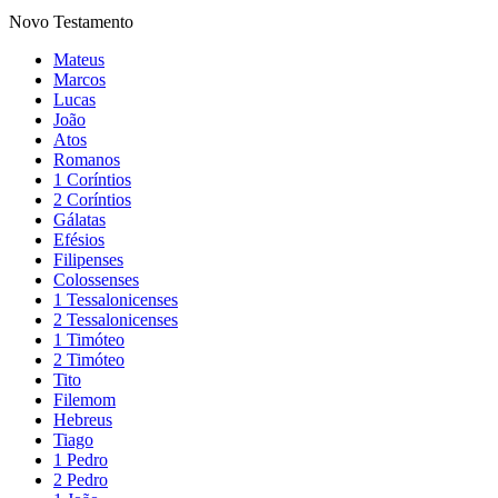
Novo Testamento
Mateus
Marcos
Lucas
João
Atos
Romanos
1 Coríntios
2 Coríntios
Gálatas
Efésios
Filipenses
Colossenses
1 Tessalonicenses
2 Tessalonicenses
1 Timóteo
2 Timóteo
Tito
Filemom
Hebreus
Tiago
1 Pedro
2 Pedro