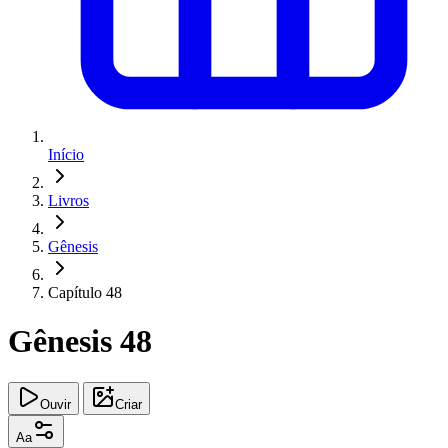
Início
Livros
Gênesis
Capítulo 48
Gênesis 48
Ouvir
Criar
Aa