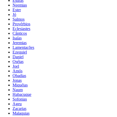
Esdras
Neemias
Ester
Jó
Salmos
Provérbios
Eclesiastes
Cânticos
Isaías
Jeremias
Lamentações
Ezequiel
Daniel
Oséias
Joel
Amós
Obadias
Jonas
Miquéias
Naum
Habacuque
Sofonias
Ageu
Zacarias
Malaquias