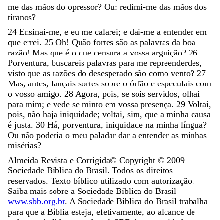
me
das
mãos
do
opressor
?
Ou
:
redimi-me
das
mãos
dos
tiranos
?
24
Ensinai-me
,
e
eu
me
calarei
;
e
dai-me
a
entender
em
que
errei
.
25
Oh
!
Quão
fortes
são
as
palavras
da
boa
razão
!
Mas
que
é
o
que
censura
a
vossa
arguição
?
26
Porventura
,
buscareis
palavras
para
me
repreenderdes
,
visto
que
as
razões
do
desesperado
são
como
vento
?
27
Mas
,
antes
,
lançais
sortes
sobre
o
órfão
e
especulais
com
o
vosso
amigo
.
28
Agora
,
pois
,
se
sois
servidos
,
olhai
para
mim
;
e
vede
se
minto
em
vossa
presença
.
29
Voltai
,
pois
,
não
haja
iniquidade
;
voltai
,
sim
,
que
a
minha
causa
é
justa
.
30
Há
,
porventura
,
iniquidade
na
minha
língua
?
Ou
não
poderia
o
meu
paladar
dar
a
entender
as
minhas
misérias
?
Almeida Revista e Corrigida
© Copyright ©
2009
Sociedade Bíblica do Brasil. Todos os direitos
reservados. Texto bíblico utilizado com autorização.
Saiba mais sobre a Sociedade Bíblica do Brasil
www.sbb.org.br
. A Sociedade Bíblica do Brasil trabalha
para que a Bíblia esteja, efetivamente, ao alcance de