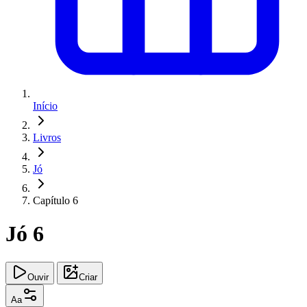
Início
Livros
Jó
Capítulo 6
Jó 6
Ouvir
Criar
Aa