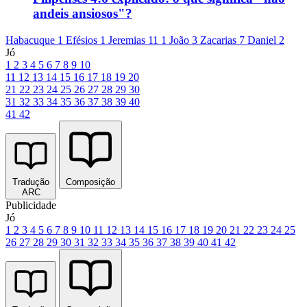
andeis ansiosos"?
Habacuque 1
Efésios 1
Jeremias 11
1 João 3
Zacarias 7
Daniel 2
Jó
1
2
3
4
5
6
7
8
9
10
11
12
13
14
15
16
17
18
19
20
21
22
23
24
25
26
27
28
29
30
31
32
33
34
35
36
37
38
39
40
41
42
Tradução
Composição
ARC
Publicidade
Jó
1
2
3
4
5
6
7
8
9
10
11
12
13
14
15
16
17
18
19
20
21
22
23
24
25
26
27
28
29
30
31
32
33
34
35
36
37
38
39
40
41
42