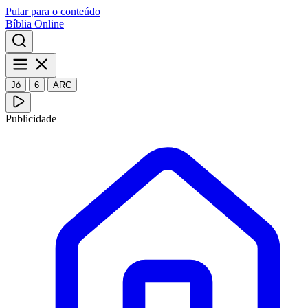
Pular para o conteúdo
Bíblia Online
Jó
6
ARC
Publicidade