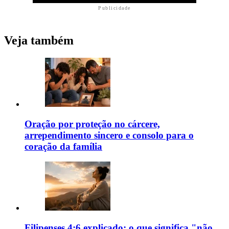
Publicidade
Veja também
Oração por proteção no cárcere,
arrependimento sincero e consolo para o
coração da família
Filipenses 4:6 explicado: o que significa "não