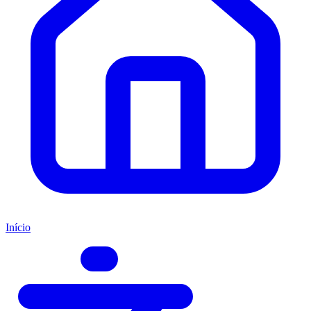
Início