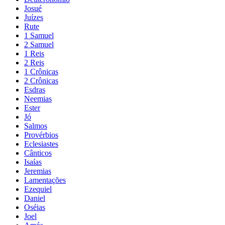
Josué
Juízes
Rute
1 Samuel
2 Samuel
1 Reis
2 Reis
1 Crônicas
2 Crônicas
Esdras
Neemias
Ester
Jó
Salmos
Provérbios
Eclesiastes
Cânticos
Isaías
Jeremias
Lamentações
Ezequiel
Daniel
Oséias
Joel