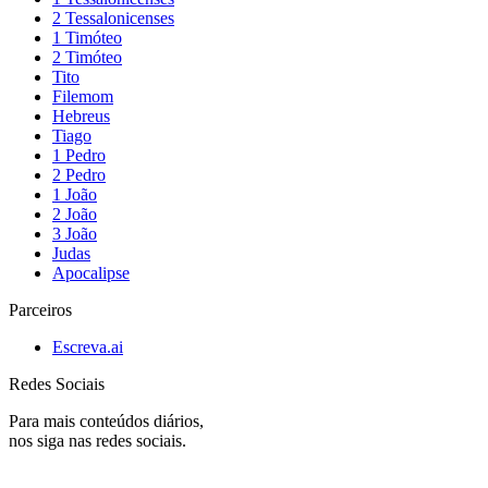
2 Tessalonicenses
1 Timóteo
2 Timóteo
Tito
Filemom
Hebreus
Tiago
1 Pedro
2 Pedro
1 João
2 João
3 João
Judas
Apocalipse
Parceiros
Escreva.ai
Redes Sociais
Para mais conteúdos diários,
nos siga nas redes sociais.