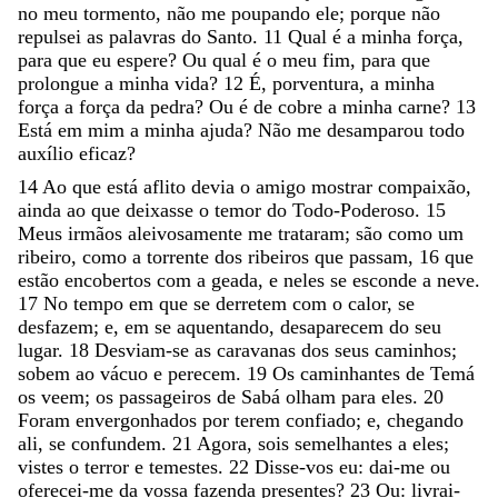
no
meu
tormento
,
não
me
poupando
ele
;
porque
não
repulsei
as
palavras
do
Santo
.
11
Qual
é
a
minha
força
,
para
que
eu
espere
?
Ou
qual
é
o
meu
fim
,
para
que
prolongue
a
minha
vida
?
12
É
,
porventura
,
a
minha
força
a
força
da
pedra
?
Ou
é
de
cobre
a
minha
carne
?
13
Está
em
mim
a
minha
ajuda
?
Não
me
desamparou
todo
auxílio
eficaz
?
14
Ao
que
está
aflito
devia
o
amigo
mostrar
compaixão
,
ainda
ao
que
deixasse
o
temor
do
Todo-Poderoso
.
15
Meus
irmãos
aleivosamente
me
trataram
;
são
como
um
ribeiro
,
como
a
torrente
dos
ribeiros
que
passam
,
16
que
estão
encobertos
com
a
geada
,
e
neles
se
esconde
a
neve
.
17
No
tempo
em
que
se
derretem
com
o
calor
,
se
desfazem
;
e
,
em
se
aquentando
,
desaparecem
do
seu
lugar
.
18
Desviam-se
as
caravanas
dos
seus
caminhos
;
sobem
ao
vácuo
e
perecem
.
19
Os
caminhantes
de
Temá
os
veem
;
os
passageiros
de
Sabá
olham
para
eles
.
20
Foram
envergonhados
por
terem
confiado
;
e
,
chegando
ali
,
se
confundem
.
21
Agora
,
sois
semelhantes
a
eles
;
vistes
o
terror
e
temestes
.
22
Disse-
vos
eu
:
dai-me
ou
oferecei-me
da
vossa
fazenda
presentes
?
23
Ou
:
livrai-