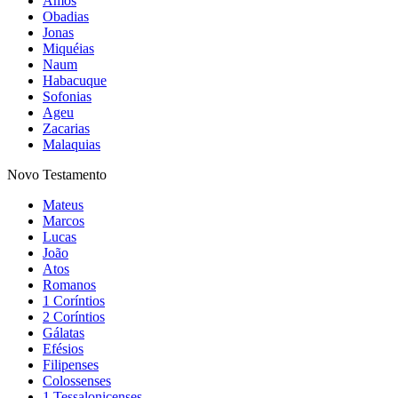
Amós
Obadias
Jonas
Miquéias
Naum
Habacuque
Sofonias
Ageu
Zacarias
Malaquias
Novo Testamento
Mateus
Marcos
Lucas
João
Atos
Romanos
1 Coríntios
2 Coríntios
Gálatas
Efésios
Filipenses
Colossenses
1 Tessalonicenses