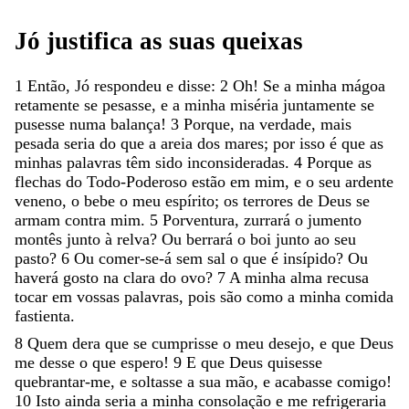
Jó
justifica
as
suas
queixas
1
Então
,
Jó
respondeu
e
disse
:
2
Oh
!
Se
a
minha
mágoa
retamente
se
pesasse
,
e
a
minha
miséria
juntamente
se
pusesse
numa
balança
!
3
Porque
,
na
verdade
,
mais
pesada
seria
do
que
a
areia
dos
mares
;
por
isso
é
que
as
minhas
palavras
têm
sido
inconsideradas
.
4
Porque
as
flechas
do
Todo-Poderoso
estão
em
mim
,
e
o
seu
ardente
veneno
,
o
bebe
o
meu
espírito
;
os
terrores
de
Deus
se
armam
contra
mim
.
5
Porventura
,
zurrará
o
jumento
montês
junto
à
relva
?
Ou
berrará
o
boi
junto
ao
seu
pasto
?
6
Ou
comer-se-á
sem
sal
o
que
é
insípido
?
Ou
haverá
gosto
na
clara
do
ovo
?
7
A
minha
alma
recusa
tocar
em
vossas
palavras
,
pois
são
como
a
minha
comida
fastienta
.
8
Quem
dera
que
se
cumprisse
o
meu
desejo
,
e
que
Deus
me
desse
o
que
espero
!
9
E
que
Deus
quisesse
quebrantar-me
,
e
soltasse
a
sua
mão
,
e
acabasse
comigo
!
10
Isto
ainda
seria
a
minha
consolação
e
me
refrigeraria