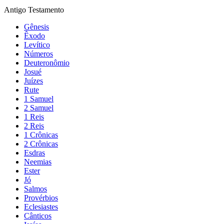
Antigo Testamento
Gênesis
Êxodo
Levítico
Números
Deuteronômio
Josué
Juízes
Rute
1 Samuel
2 Samuel
1 Reis
2 Reis
1 Crônicas
2 Crônicas
Esdras
Neemias
Ester
Jó
Salmos
Provérbios
Eclesiastes
Cânticos