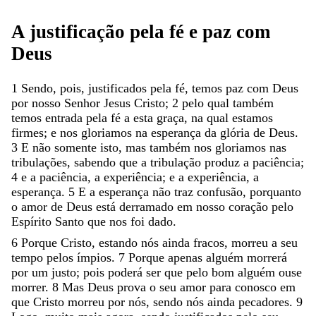
A
justificação
pela
fé
e
paz
com
Deus
1
Sendo
,
pois
,
justificados
pela
fé
,
temos
paz
com
Deus
por
nosso
Senhor
Jesus
Cristo
;
2
pelo
qual
também
temos
entrada
pela
fé
a
esta
graça
,
na
qual
estamos
firmes
;
e
nos
gloriamos
na
esperança
da
glória
de
Deus
.
3
E
não
somente
isto
,
mas
também
nos
gloriamos
nas
tribulações
,
sabendo
que
a
tribulação
produz
a
paciência
;
4
e
a
paciência
,
a
experiência
;
e
a
experiência
,
a
esperança
.
5
E
a
esperança
não
traz
confusão
,
porquanto
o
amor
de
Deus
está
derramado
em
nosso
coração
pelo
Espírito
Santo
que
nos
foi
dado
.
6
Porque
Cristo
,
estando
nós
ainda
fracos
,
morreu
a
seu
tempo
pelos
ímpios
.
7
Porque
apenas
alguém
morrerá
por
um
justo
;
pois
poderá
ser
que
pelo
bom
alguém
ouse
morrer
.
8
Mas
Deus
prova
o
seu
amor
para
conosco
em
que
Cristo
morreu
por
nós
,
sendo
nós
ainda
pecadores
.
9