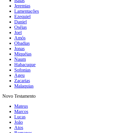
Isaías
Jeremias
Lamentações
Ezequiel
Daniel
Oséias
Joel
Amós
Obadias
Jonas
Miquéias
Naum
Habacuque
Sofonias
Ageu
Zacarias
Malaquias
Novo Testamento
Mateus
Marcos
Lucas
João
Atos
Romanos