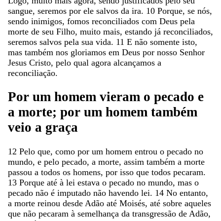
Logo
,
muito
mais
agora
,
sendo
justificados
pelo
seu
sangue
,
seremos
por
ele
salvos
da
ira
.
10
Porque
,
se
nós
,
sendo
inimigos
,
fomos
reconciliados
com
Deus
pela
morte
de
seu
Filho
,
muito
mais
,
estando
já
reconciliados
,
seremos
salvos
pela
sua
vida
.
11
E
não
somente
isto
,
mas
também
nos
gloriamos
em
Deus
por
nosso
Senhor
Jesus
Cristo
,
pelo
qual
agora
alcançamos
a
reconciliação
.
Por
um
homem
vieram
o
pecado
e
a
morte
;
por
um
homem
também
veio
a
graça
12
Pelo
que
,
como
por
um
homem
entrou
o
pecado
no
mundo
,
e
pelo
pecado
,
a
morte
,
assim
também
a
morte
passou
a
todos
os
homens
,
por
isso
que
todos
pecaram
.
13
Porque
até
à
lei
estava
o
pecado
no
mundo
,
mas
o
pecado
não
é
imputado
não
havendo
lei
.
14
No
entanto
,
a
morte
reinou
desde
Adão
até
Moisés
,
até
sobre
aqueles
que
não
pecaram
à
semelhança
da
transgressão
de
Adão
,