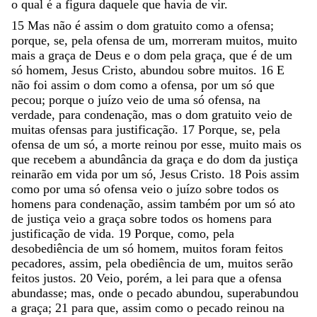
o
qual
é
a
figura
daquele
que
havia
de
vir
.
15
Mas
não
é
assim
o
dom
gratuito
como
a
ofensa
;
porque
,
se
,
pela
ofensa
de
um
,
morreram
muitos
,
muito
mais
a
graça
de
Deus
e
o
dom
pela
graça
,
que
é
de
um
só
homem
,
Jesus
Cristo
,
abundou
sobre
muitos
.
16
E
não
foi
assim
o
dom
como
a
ofensa
,
por
um
só
que
pecou
;
porque
o
juízo
veio
de
uma
só
ofensa
,
na
verdade
,
para
condenação
,
mas
o
dom
gratuito
veio
de
muitas
ofensas
para
justificação
.
17
Porque
,
se
,
pela
ofensa
de
um
só
,
a
morte
reinou
por
esse
,
muito
mais
os
que
recebem
a
abundância
da
graça
e
do
dom
da
justiça
reinarão
em
vida
por
um
só
,
Jesus
Cristo
.
18
Pois
assim
como
por
uma
só
ofensa
veio
o
juízo
sobre
todos
os
homens
para
condenação
,
assim
também
por
um
só
ato
de
justiça
veio
a
graça
sobre
todos
os
homens
para
justificação
de
vida
.
19
Porque
,
como
,
pela
desobediência
de
um
só
homem
,
muitos
foram
feitos
pecadores
,
assim
,
pela
obediência
de
um
,
muitos
serão
feitos
justos
.
20
Veio
,
porém
,
a
lei
para
que
a
ofensa
abundasse
;
mas
,
onde
o
pecado
abundou
,
superabundou
a
graça
;
21
para
que
,
assim
como
o
pecado
reinou
na