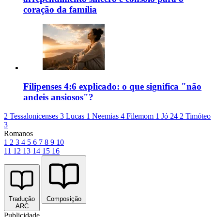
coração da família
Filipenses 4:6 explicado: o que significa "não
andeis ansiosos"?
2 Tessalonicenses 3
Lucas 1
Neemias 4
Filemom 1
Jó 24
2 Timóteo
3
Romanos
1
2
3
4
5
6
7
8
9
10
11
12
13
14
15
16
Tradução
Composição
ARC
Publicidade