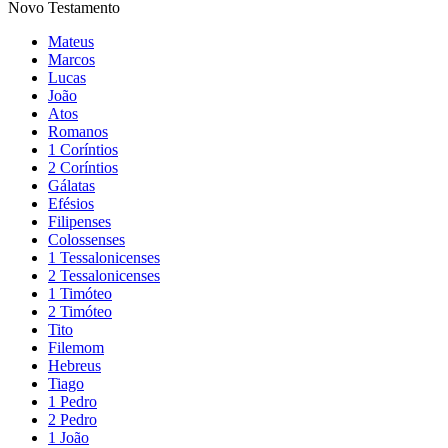
Novo Testamento
Mateus
Marcos
Lucas
João
Atos
Romanos
1 Coríntios
2 Coríntios
Gálatas
Efésios
Filipenses
Colossenses
1 Tessalonicenses
2 Tessalonicenses
1 Timóteo
2 Timóteo
Tito
Filemom
Hebreus
Tiago
1 Pedro
2 Pedro
1 João