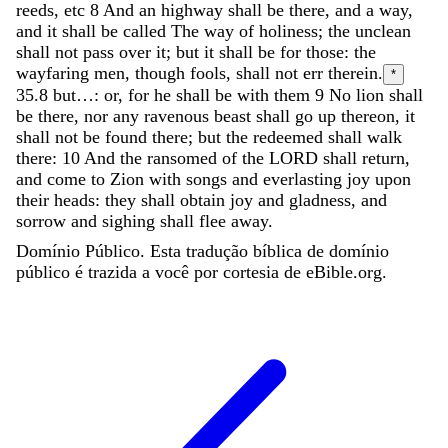
reeds, etc
8
And
an
highway
shall
be
there
,
and
a
way
,
and
it
shall
be
called
The
way
of
holiness
;
the
unclean
shall
not
pass
over
it
;
but
it
shall
be
for
those
:
the
wayfaring
men
,
though
fools
,
shall
not
err
therein
.
*
35.8
but…: or, for he shall be with them
9
No
lion
shall
be
there
,
nor
any
ravenous
beast
shall
go
up
thereon
,
it
shall
not
be
found
there
;
but
the
redeemed
shall
walk
there
:
10
And
the
ransomed
of
the
LORD
shall
return
,
and
come
to
Zion
with
songs
and
everlasting
joy
upon
their
heads
:
they
shall
obtain
joy
and
gladness
,
and
sorrow
and
sighing
shall
flee
away
.
Domínio Público. Esta tradução bíblica de domínio
público é trazida a você por cortesia de eBible.org.