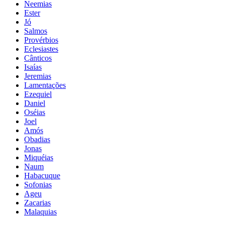
Neemias
Ester
Jó
Salmos
Provérbios
Eclesiastes
Cânticos
Isaías
Jeremias
Lamentações
Ezequiel
Daniel
Oséias
Joel
Amós
Obadias
Jonas
Miquéias
Naum
Habacuque
Sofonias
Ageu
Zacarias
Malaquias