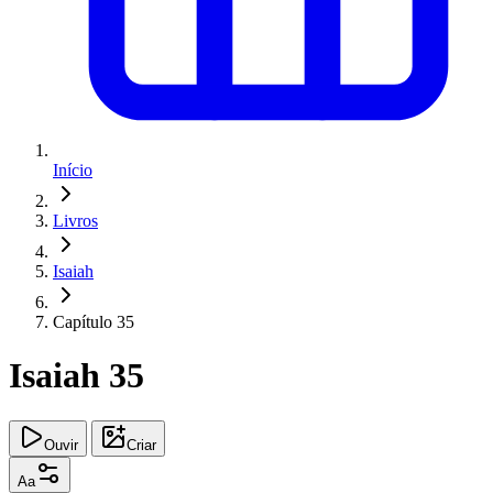
Início
Livros
Isaiah
Capítulo 35
Isaiah 35
Ouvir
Criar
Aa