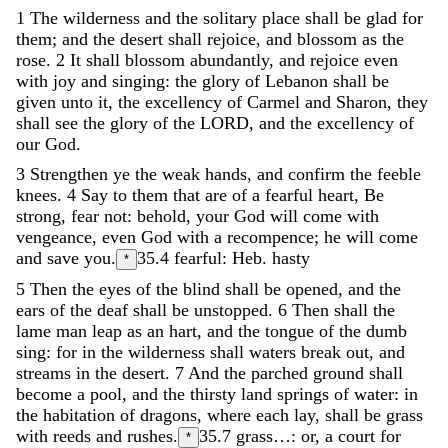
1
The
wilderness
and
the
solitary
place
shall
be
glad
for
them
;
and
the
desert
shall
rejoice
,
and
blossom
as
the
rose
.
2
It
shall
blossom
abundantly
,
and
rejoice
even
with
joy
and
singing
:
the
glory
of
Lebanon
shall
be
given
unto
it
,
the
excellency
of
Carmel
and
Sharon
,
they
shall
see
the
glory
of
the
LORD
,
and
the
excellency
of
our
God
.
3
Strengthen
ye
the
weak
hands
,
and
confirm
the
feeble
knees
.
4
Say
to
them
that
are
of
a
fearful
heart
,
Be
strong
,
fear
not
:
behold
,
your
God
will
come
with
vengeance
,
even
God
with
a
recompence
;
he
will
come
and
save
you
.
35.4
fearful: Heb. hasty
*
5
Then
the
eyes
of
the
blind
shall
be
opened
,
and
the
ears
of
the
deaf
shall
be
unstopped
.
6
Then
shall
the
lame
man
leap
as
an
hart
,
and
the
tongue
of
the
dumb
sing
:
for
in
the
wilderness
shall
waters
break
out
,
and
streams
in
the
desert
.
7
And
the
parched
ground
shall
become
a
pool
,
and
the
thirsty
land
springs
of
water
:
in
the
habitation
of
dragons
,
where
each
lay
,
shall
be
grass
with
reeds
and
rushes
.
35.7
grass…: or, a court for
*