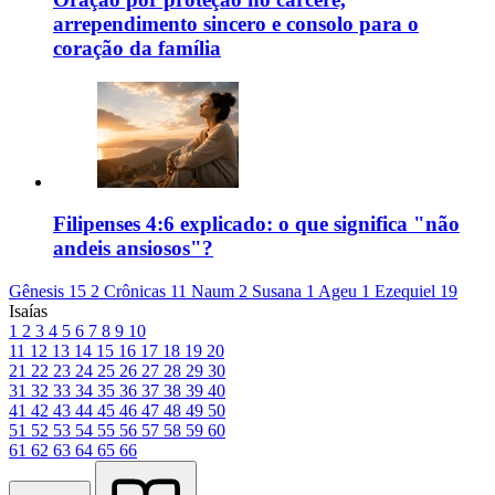
arrependimento sincero e consolo para o
coração da família
Filipenses 4:6 explicado: o que significa "não
andeis ansiosos"?
Gênesis 15
2 Crônicas 11
Naum 2
Susana 1
Ageu 1
Ezequiel 19
Isaías
1
2
3
4
5
6
7
8
9
10
11
12
13
14
15
16
17
18
19
20
21
22
23
24
25
26
27
28
29
30
31
32
33
34
35
36
37
38
39
40
41
42
43
44
45
46
47
48
49
50
51
52
53
54
55
56
57
58
59
60
61
62
63
64
65
66