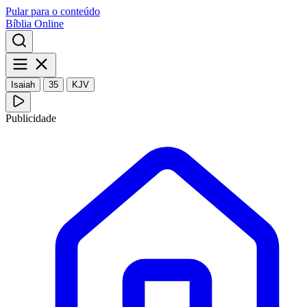
Pular para o conteúdo
Bíblia Online
Isaiah
35
KJV
Publicidade