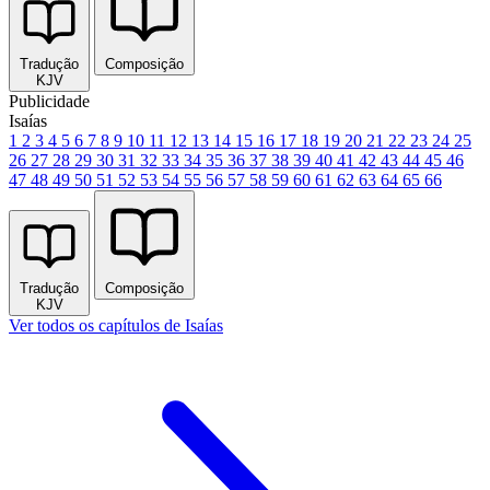
Tradução
Composição
KJV
Publicidade
Isaías
1
2
3
4
5
6
7
8
9
10
11
12
13
14
15
16
17
18
19
20
21
22
23
24
25
26
27
28
29
30
31
32
33
34
35
36
37
38
39
40
41
42
43
44
45
46
47
48
49
50
51
52
53
54
55
56
57
58
59
60
61
62
63
64
65
66
Tradução
Composição
KJV
Ver todos os capítulos de Isaías