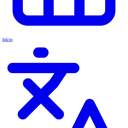
Início