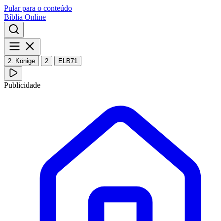
Pular para o conteúdo
Bíblia Online
2. Könige
2
ELB71
Publicidade