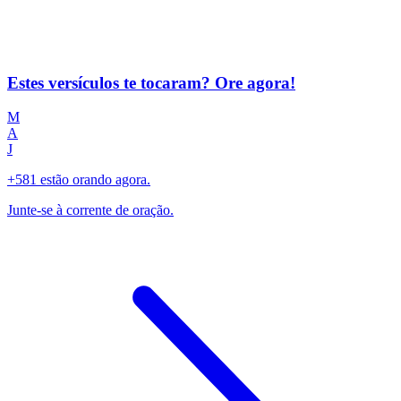
Estes versículos te tocaram? Ore agora!
M
A
J
+581 estão orando agora.
Junte-se à corrente de oração.