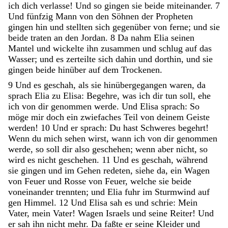
ich
dich
verlasse
!
Und
so
gingen
sie
beide
miteinander
.
7
Und
fünfzig
Mann
von
den
Söhnen
der
Propheten
gingen
hin
und
stellten
sich
gegenüber
von
ferne
;
und
sie
beide
traten
an
den
Jordan
.
8
Da
nahm
Elia
seinen
Mantel
und
wickelte
ihn
zusammen
und
schlug
auf
das
Wasser
;
und
es
zerteilte
sich
dahin
und
dorthin
,
und
sie
gingen
beide
hinüber
auf
dem
Trockenen
.
9
Und
es
geschah
,
als
sie
hinübergegangen
waren
,
da
sprach
Elia
zu
Elisa
:
Begehre
,
was
ich
dir
tun
soll
,
ehe
ich
von
dir
genommen
werde
.
Und
Elisa
sprach
:
So
möge
mir
doch
ein
zwiefaches
Teil
von
deinem
Geiste
werden
!
10
Und
er
sprach
:
Du
hast
Schweres
begehrt
!
Wenn
du
mich
sehen
wirst
,
wann
ich
von
dir
genommen
werde
,
so
soll
dir
also
geschehen
;
wenn
aber
nicht
,
so
wird
es
nicht
geschehen
.
11
Und
es
geschah
,
während
sie
gingen
und
im
Gehen
redeten
,
siehe
da
,
ein
Wagen
von
Feuer
und
Rosse
von
Feuer
,
welche
sie
beide
voneinander
trennten
;
und
Elia
fuhr
im
Sturmwind
auf
gen
Himmel
.
12
Und
Elisa
sah
es
und
schrie
:
Mein
Vater
,
mein
Vater
!
Wagen
Israels
und
seine
Reiter
!
Und
er
sah
ihn
nicht
mehr
.
Da
faßte
er
seine
Kleider
und