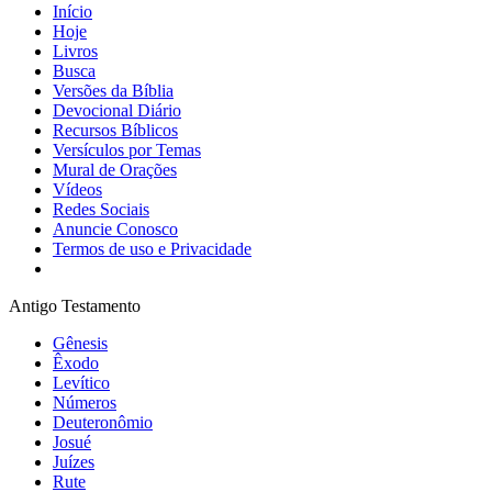
Início
Hoje
Livros
Busca
Versões da Bíblia
Devocional Diário
Recursos Bíblicos
Versículos por Temas
Mural de Orações
Vídeos
Redes Sociais
Anuncie Conosco
Termos de uso e Privacidade
Antigo Testamento
Gênesis
Êxodo
Levítico
Números
Deuteronômio
Josué
Juízes
Rute