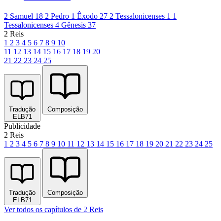
2 Samuel 18
2 Pedro 1
Êxodo 27
2 Tessalonicenses 1
1
Tessalonicenses 4
Gênesis 37
2 Reis
1
2
3
4
5
6
7
8
9
10
11
12
13
14
15
16
17
18
19
20
21
22
23
24
25
Tradução
Composição
ELB71
Publicidade
2 Reis
1
2
3
4
5
6
7
8
9
10
11
12
13
14
15
16
17
18
19
20
21
22
23
24
25
Tradução
Composição
ELB71
Ver todos os capítulos de 2 Reis