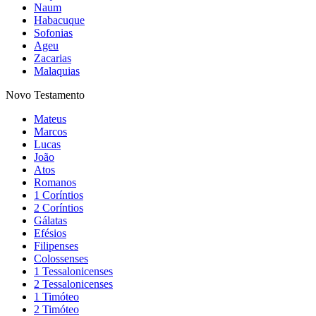
Naum
Habacuque
Sofonias
Ageu
Zacarias
Malaquias
Novo Testamento
Mateus
Marcos
Lucas
João
Atos
Romanos
1 Coríntios
2 Coríntios
Gálatas
Efésios
Filipenses
Colossenses
1 Tessalonicenses
2 Tessalonicenses
1 Timóteo
2 Timóteo