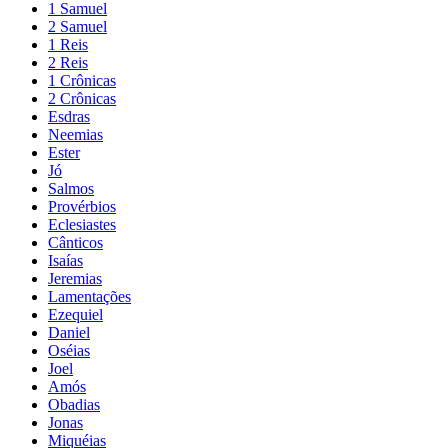
1 Samuel
2 Samuel
1 Reis
2 Reis
1 Crônicas
2 Crônicas
Esdras
Neemias
Ester
Jó
Salmos
Provérbios
Eclesiastes
Cânticos
Isaías
Jeremias
Lamentações
Ezequiel
Daniel
Oséias
Joel
Amós
Obadias
Jonas
Miquéias