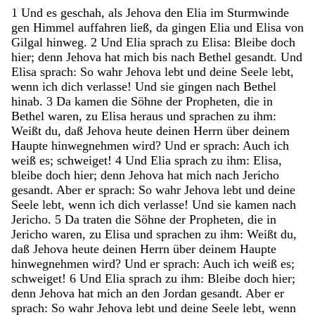
1
Und
es
geschah
,
als
Jehova
den
Elia
im
Sturmwinde
gen
Himmel
auffahren
ließ
,
da
gingen
Elia
und
Elisa
von
Gilgal
hinweg
.
2
Und
Elia
sprach
zu
Elisa
:
Bleibe
doch
hier
;
denn
Jehova
hat
mich
bis
nach
Bethel
gesandt
.
Und
Elisa
sprach
:
So
wahr
Jehova
lebt
und
deine
Seele
lebt
,
wenn
ich
dich
verlasse
!
Und
sie
gingen
nach
Bethel
hinab
.
3
Da
kamen
die
Söhne
der
Propheten
,
die
in
Bethel
waren
,
zu
Elisa
heraus
und
sprachen
zu
ihm
:
Weißt
du
,
daß
Jehova
heute
deinen
Herrn
über
deinem
Haupte
hinwegnehmen
wird
?
Und
er
sprach
:
Auch
ich
weiß
es
;
schweiget
!
4
Und
Elia
sprach
zu
ihm
:
Elisa
,
bleibe
doch
hier
;
denn
Jehova
hat
mich
nach
Jericho
gesandt
.
Aber
er
sprach
:
So
wahr
Jehova
lebt
und
deine
Seele
lebt
,
wenn
ich
dich
verlasse
!
Und
sie
kamen
nach
Jericho
.
5
Da
traten
die
Söhne
der
Propheten
,
die
in
Jericho
waren
,
zu
Elisa
und
sprachen
zu
ihm
:
Weißt
du
,
daß
Jehova
heute
deinen
Herrn
über
deinem
Haupte
hinwegnehmen
wird
?
Und
er
sprach
:
Auch
ich
weiß
es
;
schweiget
!
6
Und
Elia
sprach
zu
ihm
:
Bleibe
doch
hier
;
denn
Jehova
hat
mich
an
den
Jordan
gesandt
.
Aber
er
sprach
:
So
wahr
Jehova
lebt
und
deine
Seele
lebt
,
wenn