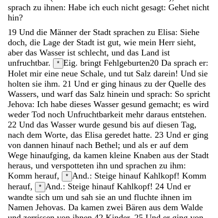
sprach
zu
ihnen
:
Habe
ich
euch
nicht
gesagt
:
Gehet
nicht
hin
?
19
Und
die
Männer
der
Stadt
sprachen
zu
Elisa
:
Siehe
doch
,
die
Lage
der
Stadt
ist
gut
,
wie
mein
Herr
sieht
,
aber
das
Wasser
ist
schlecht
,
und
das
Land
ist
unfruchtbar
.
Eig. bringt Fehlgeburten
20
Da
sprach
er
:
*
Holet
mir
eine
neue
Schale
,
und
tut
Salz
darein
!
Und
sie
holten
sie
ihm
.
21
Und
er
ging
hinaus
zu
der
Quelle
des
Wassers
,
und
warf
das
Salz
hinein
und
sprach
:
So
spricht
Jehova
:
Ich
habe
dieses
Wasser
gesund
gemacht
;
es
wird
weder
Tod
noch
Unfruchtbarkeit
mehr
daraus
entstehen
.
22
Und
das
Wasser
wurde
gesund
bis
auf
diesen
Tag
,
nach
dem
Worte
,
das
Elisa
geredet
hatte
.
23
Und
er
ging
von
dannen
hinauf
nach
Bethel
;
und
als
er
auf
dem
Wege
hinaufging
,
da
kamen
kleine
Knaben
aus
der
Stadt
heraus
,
und
verspotteten
ihn
und
sprachen
zu
ihm
:
Komm
herauf
,
And.: Steige hinauf
Kahlkopf
!
Komm
*
herauf
,
And.: Steige hinauf
Kahlkopf
!
24
Und
er
*
wandte
sich
um
und
sah
sie
an
und
fluchte
ihnen
im
Namen
Jehovas
.
Da
kamen
zwei
Bären
aus
dem
Walde
und
zerrissen
von
ihnen
42
Kinder
.
25
Und
er
ging
von