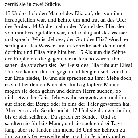
zerriß
sie
in
zwei
Stücke
.
13
Und
er
hob
den
Mantel
des
Elia
auf
,
der
von
ihm
herabgefallen
war
,
und
kehrte
um
und
trat
an
das
Ufer
des
Jordan
.
14
Und
er
nahm
den
Mantel
des
Elia
,
der
von
ihm
herabgefallen
war
,
und
schlug
auf
das
Wasser
und
sprach
:
Wo
ist
Jehova
,
der
Gott
des
Elia
?
-
Auch
er
schlug
auf
das
Wasser
,
und
es
zerteilte
sich
dahin
und
dorthin
;
und
Elisa
ging
hinüber
.
15
Als
nun
die
Söhne
der
Propheten
,
die
gegenüber
in
Jericho
waren
,
ihn
sahen
,
da
sprachen
sie
:
Der
Geist
des
Elia
ruht
auf
Elisa
!
Und
sie
kamen
ihm
entgegen
und
beugten
sich
vor
ihm
zur
Erde
nieder
,
16
und
sie
sprachen
zu
ihm
:
Siehe
doch
,
es
sind
bei
deinen
Knechten
fünfzig
tapfere
Männer
;
mögen
sie
doch
gehen
und
deinen
Herrn
suchen
,
ob
nicht
etwa
der
Geist
Jehovas
ihn
weggetragen
und
ihn
auf
einen
der
Berge
oder
in
eins
der
Täler
geworfen
hat
.
Aber
er
sprach
:
Sendet
nicht
.
17
Und
sie
drangen
in
ihn
,
bis
er
sich
schämte
.
Da
sprach
er
:
Sendet
!
Und
so
sandten
sie
fünfzig
Mann
;
und
sie
suchten
drei
Tage
lang
,
aber
sie
fanden
ihn
nicht
.
18
Und
sie
kehrten
zu
ihm
zurück
(
er
verweilte
aber
noch
in
Jericho
)
;
und
er