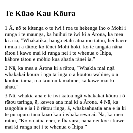
Te
Kūao
Kau
Kōura
1
Ā
,
nō
te
kitenga
o
te
iwi
i
roa
te
hekenga
iho
o
Mohi
i
runga
i
te
maunga
,
ka
huihui
te
iwi
ki
a
Ārona
,
ka
mea
ki
a
ia
,
"
Whakatika
,
hangā
ētahi
atua
mō
tātou
,
hei
haere
i
mua
i
a
tātou
;
ko
tēnei
Mohi
hoki
,
ko
te
tangata
nāna
tātou
i
kawe
mai
ki
runga
nei
i
te
whenua
o
Īhipa
,
kāhore
tātou
e
mōhio
kua
ahatia
rānei
ia
.
"
2
Nā
,
ka
mea
a
Ārona
ki
a
rātou
,
"
Whakia
mai
ngā
whakakai
kōura
i
ngā
taringa
o
ā
koutou
wāhine
,
o
ā
koutou
tama
,
o
ā
koutou
tamāhine
,
ka
kawe
mai
ki
ahau
.
"
3
Nā
,
whakia
ana
e
te
iwi
katoa
ngā
whakakai
kōura
i
ō
rātou
taringa
,
ā
,
kawea
ana
mai
ki
a
Ārona
.
4
Nā
,
ka
tangohia
e
ia
i
ō
rātou
ringa
,
ā
,
whakaahuatia
ana
e
ia
ki
te
purupuru
tāna
kūao
kau
i
whakarewa
ai
.
Nā
,
ka
mea
rātou
,
"
Ko
ōu
atua
ēnei
,
e
Īharaira
,
nāna
nei
koe
i
kawe
mai
ki
runga
nei
i
te
whenua
o
Īhipa
!
"