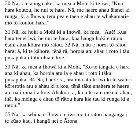
30
Nā
,
i
te
aonga
ake
,
ka
mea
a
Mohi
ki
te
iwi
,
"
Kua
hara
koutou
,
he
nui
te
hara
.
Nā
,
me
haere
ahau
āianei
ki
runga
,
ki
a
Ihowā
;
tērā
pea
e
taea
e
ahau
te
whakamārie
mō
tō
koutou
hara
.
"
31
Nā
,
ka
hoki
a
Mohi
ki
a
Ihowā
,
ka
mea
,
"
Auē
!
Kua
hara
tēnei
iwi
,
he
nui
te
hara
,
kua
hangā
hoki
e
rātou
ētahi
atua
kōura
mō
rātou
.
32
Nā
,
māu
e
horoi
tō
rātou
hara
;
ā
,
ki
te
kāhore
,
tēnā
rā
,
horoia
atu
ahau
i
roto
i
tāu
pukapuka
i
tuhituhia
e
koe
.
"
33
Nā
,
ka
mea
a
Ihowā
ki
a
Mohi
,
"
Ko
te
tangata
e
hara
ana
ki
ahau
,
ka
horoia
atu
ia
e
ahau
i
roto
i
tāku
pukapuka
.
34
Nā
,
haere
rā
,
ārahina
atu
te
iwi
ki
te
wāhi
i
kōrerotia
atu
e
ahau
ki
a
koe
,
tēnā
tāku
anahera
te
haere
atu
nā
i
mua
i
a
koe
.
Ahakoa
rā
,
ko
ā
te
rā
e
mea
ai
ahau
,
inā
,
ka
meinga
e
ahau
tō
rātou
hara
kia
tau
ki
runga
ki
a
rātou
.
"
35
Nā
,
ka
whiua
e
Ihowā
te
iwi
mō
tā
rātou
hanganga
i
te
kūao
kau
,
i
hangā
nei
e
Ārona
.