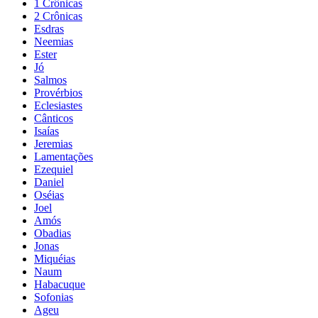
1 Crônicas
2 Crônicas
Esdras
Neemias
Ester
Jó
Salmos
Provérbios
Eclesiastes
Cânticos
Isaías
Jeremias
Lamentações
Ezequiel
Daniel
Oséias
Joel
Amós
Obadias
Jonas
Miquéias
Naum
Habacuque
Sofonias
Ageu