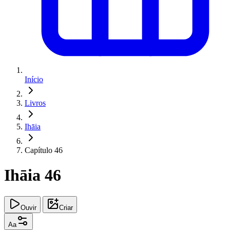
Início
Livros
Ihāia
Capítulo 46
Ihāia 46
Ouvir
Criar
Aa