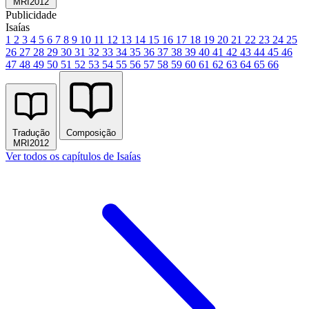
MRI2012
Publicidade
Isaías
1
2
3
4
5
6
7
8
9
10
11
12
13
14
15
16
17
18
19
20
21
22
23
24
25
26
27
28
29
30
31
32
33
34
35
36
37
38
39
40
41
42
43
44
45
46
47
48
49
50
51
52
53
54
55
56
57
58
59
60
61
62
63
64
65
66
Tradução
Composição
MRI2012
Ver todos os capítulos de Isaías