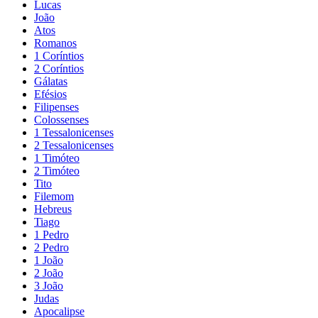
Lucas
João
Atos
Romanos
1 Coríntios
2 Coríntios
Gálatas
Efésios
Filipenses
Colossenses
1 Tessalonicenses
2 Tessalonicenses
1 Timóteo
2 Timóteo
Tito
Filemom
Hebreus
Tiago
1 Pedro
2 Pedro
1 João
2 João
3 João
Judas
Apocalipse