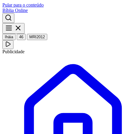
Pular para o conteúdo
Bíblia Online
Ihāia
46
MRI2012
Publicidade