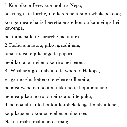
1
Kua
piko
a
Pere
,
kua
tuohu
a
Nepo
;
kei
runga
i
te
kīrehe
,
i
te
kararehe
ā
rātou
whakapakoko
;
ko
ngā
mea
e
haria
haeretia
ana
e
koutou
ka
meinga
hei
kawenga
,
hei
taimaha
ki
te
kararehe
māuiui
rā
.
2
Tuohu
ana
rātou
,
piko
ngātahi
ana
;
kīhai
i
taea
te
pīkaunga
te
pupuri
,
heoi
ko
rātou
nei
anō
ka
riro
hei
pārau
.
3
"
Whakarongo
ki
ahau
,
e
te
whare
o
Hākopa
,
e
ngā
mōrehu
katoa
o
te
whare
o
Īharaira
,
he
mea
waha
nei
koutou
nāku
nō
te
kōpū
mai
anō
,
he
mea
pīkau
nō
roto
mai
rā
anō
i
te
puku
;
4
tae
noa
atu
ki
tō
koutou
koroheketanga
ko
ahau
tēnei
,
ka
pīkaua
anō
koutou
e
ahau
ā
hina
noa
.
Nāku
i
mahi
,
māku
anō
e
mau
;