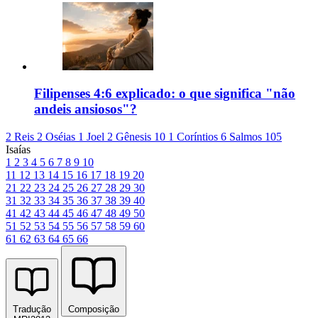
Filipenses 4:6 explicado: o que significa "não
andeis ansiosos"?
2 Reis 2
Oséias 1
Joel 2
Gênesis 10
1 Coríntios 6
Salmos 105
Isaías
1
2
3
4
5
6
7
8
9
10
11
12
13
14
15
16
17
18
19
20
21
22
23
24
25
26
27
28
29
30
31
32
33
34
35
36
37
38
39
40
41
42
43
44
45
46
47
48
49
50
51
52
53
54
55
56
57
58
59
60
61
62
63
64
65
66
Tradução
Composição