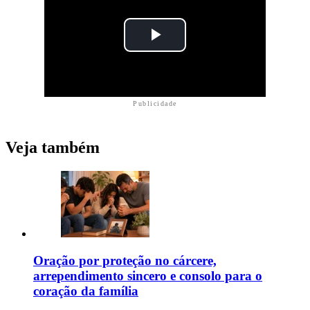
Publicidade
Veja também
Oração por proteção no cárcere,
arrependimento sincero e consolo para o
coração da família