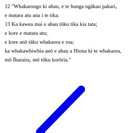
12
"
Whakarongo
ki
ahau
,
e
te
hunga
ngākau
pakari
,
e
matara
atu
ana
i
te
tika
.
13
Ka
kawea
mai
e
ahau
tōku
tika
kia
tata
;
e
kore
e
matara
atu
;
e
kore
anō
tāku
whakaora
e
roa
;
ka
whakawhiwhia
anō
e
ahau
a
Hiona
ki
te
whakaora
,
mō
Īharaira
,
mō
tōku
korōria
.
"