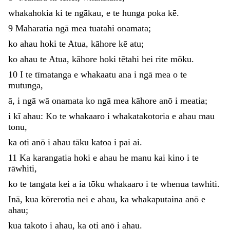
whakahokia
ki
te
ngākau
,
e
te
hunga
poka
kē
.
9
Maharatia
ngā
mea
tuatahi
onamata
;
ko
ahau
hoki
te
Atua
,
kāhore
kē
atu
;
ko
ahau
te
Atua
,
kāhore
hoki
tētahi
hei
rite
mōku
.
10
I
te
tīmatanga
e
whakaatu
ana
i
ngā
mea
o
te
mutunga
,
ā
,
i
ngā
wā
onamata
ko
ngā
mea
kāhore
anō
i
meatia
;
i
kī
ahau
:
Ko
te
whakaaro
i
whakatakotoria
e
ahau
mau
tonu
,
ka
oti
anō
i
ahau
tāku
katoa
i
pai
ai
.
11
Ka
karangatia
hoki
e
ahau
he
manu
kai
kino
i
te
rāwhiti
,
ko
te
tangata
kei
a
ia
tōku
whakaaro
i
te
whenua
tawhiti
.
Inā
,
kua
kōrerotia
nei
e
ahau
,
ka
whakaputaina
anō
e
ahau
;
kua
takoto
i
ahau
,
ka
oti
anō
i
ahau
.