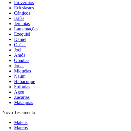
Provérbios
Eclesiastes
Cânticos
Isaías
Jeremias
Lamentações
Ezequiel
Daniel
Oséias
Joel
Amós
Obadias
Jonas
Miquéias
Naum
Habacuque
Sofonias
Ageu
Zacarias
Malaquias
Novo Testamento
Mateus
Marcos