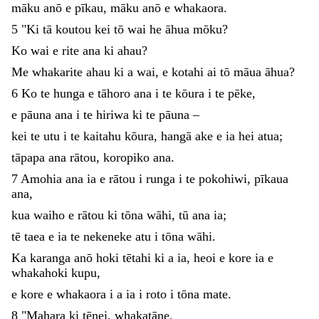
māku
anō
e
pīkau
,
māku
anō
e
whakaora
.
5
"
Ki
tā
koutou
kei
tō
wai
he
āhua
mōku
?
Ko
wai
e
rite
ana
ki
ahau
?
Me
whakarite
ahau
ki
a
wai
,
e
kotahi
ai
tō
māua
āhua
?
6
Ko
te
hunga
e
tāhoro
ana
i
te
kōura
i
te
pēke
,
e
pāuna
ana
i
te
hiriwa
ki
te
pāuna
–
kei
te
utu
i
te
kaitahu
kōura
,
hangā
ake
e
ia
hei
atua
;
tāpapa
ana
rātou
,
koropiko
ana
.
7
Amohia
ana
ia
e
rātou
i
runga
i
te
pokohiwi
,
pīkaua
ana
,
kua
waiho
e
rātou
ki
tōna
wāhi
,
tū
ana
ia
;
tē
taea
e
ia
te
nekeneke
atu
i
tōna
wāhi
.
Ka
karanga
anō
hoki
tētahi
ki
a
ia
,
heoi
e
kore
ia
e
whakahoki
kupu
,
e
kore
e
whakaora
i
a
ia
i
roto
i
tōna
mate
.
8
"
Mahara
ki
tēnei
,
whakatāne
,