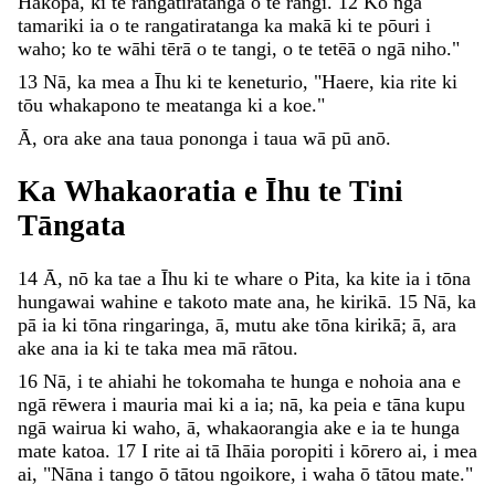
Hākopa
,
ki
te
rangatiratanga
o
te
rangi
.
12
Ko
ngā
tamariki
ia
o
te
rangatiratanga
ka
makā
ki
te
pōuri
i
waho
;
ko
te
wāhi
tērā
o
te
tangi
,
o
te
tetēā
o
ngā
niho
.
"
13
Nā
,
ka
mea
a
Īhu
ki
te
keneturio
,
"
Haere
,
kia
rite
ki
tōu
whakapono
te
meatanga
ki
a
koe
.
"
Ā
,
ora
ake
ana
taua
pononga
i
taua
wā
pū
anō
.
Ka
Whakaoratia
e
Īhu
te
Tini
Tāngata
14
Ā
,
nō
ka
tae
a
Īhu
ki
te
whare
o
Pita
,
ka
kite
ia
i
tōna
hungawai
wahine
e
takoto
mate
ana
,
he
kirikā
.
15
Nā
,
ka
pā
ia
ki
tōna
ringaringa
,
ā
,
mutu
ake
tōna
kirikā
;
ā
,
ara
ake
ana
ia
ki
te
taka
mea
mā
rātou
.
16
Nā
,
i
te
ahiahi
he
tokomaha
te
hunga
e
nohoia
ana
e
ngā
rēwera
i
mauria
mai
ki
a
ia
;
nā
,
ka
peia
e
tāna
kupu
ngā
wairua
ki
waho
,
ā
,
whakaorangia
ake
e
ia
te
hunga
mate
katoa
.
17
I
rite
ai
tā
Ihāia
poropiti
i
kōrero
ai
,
i
mea
ai
,
"
Nāna
i
tango
ō
tātou
ngoikore
,
i
waha
ō
tātou
mate
.
"