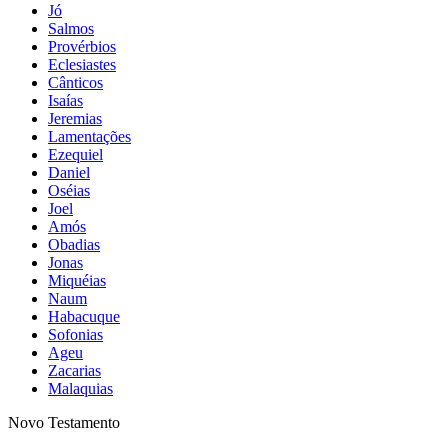
Jó
Salmos
Provérbios
Eclesiastes
Cânticos
Isaías
Jeremias
Lamentações
Ezequiel
Daniel
Oséias
Joel
Amós
Obadias
Jonas
Miquéias
Naum
Habacuque
Sofonias
Ageu
Zacarias
Malaquias
Novo Testamento