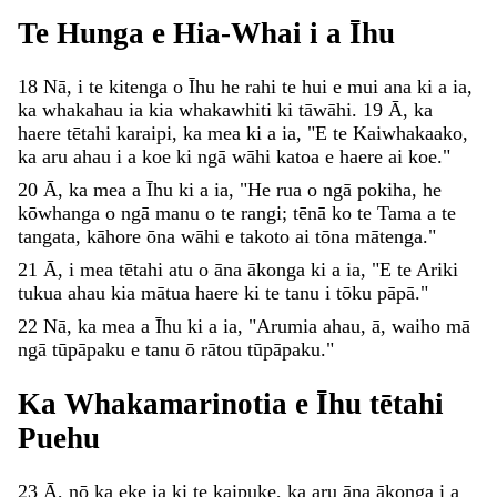
Te
Hunga
e
Hia-Whai
i
a
Īhu
18
Nā
,
i
te
kitenga
o
Īhu
he
rahi
te
hui
e
mui
ana
ki
a
ia
,
ka
whakahau
ia
kia
whakawhiti
ki
tāwāhi
.
19
Ā
,
ka
haere
tētahi
karaipi
,
ka
mea
ki
a
ia
,
"
E
te
Kaiwhakaako
,
ka
aru
ahau
i
a
koe
ki
ngā
wāhi
katoa
e
haere
ai
koe
.
"
20
Ā
,
ka
mea
a
Īhu
ki
a
ia
,
"
He
rua
o
ngā
pokiha
,
he
kōwhanga
o
ngā
manu
o
te
rangi
;
tēnā
ko
te
Tama
a
te
tangata
,
kāhore
ōna
wāhi
e
takoto
ai
tōna
mātenga
.
"
21
Ā
,
i
mea
tētahi
atu
o
āna
ākonga
ki
a
ia
,
"
E
te
Ariki
tukua
ahau
kia
mātua
haere
ki
te
tanu
i
tōku
pāpā
.
"
22
Nā
,
ka
mea
a
Īhu
ki
a
ia
,
"
Arumia
ahau
,
ā
,
waiho
mā
ngā
tūpāpaku
e
tanu
ō
rātou
tūpāpaku
.
"
Ka
Whakamarinotia
e
Īhu
tētahi
Puehu
23
Ā
,
nō
ka
eke
ia
ki
te
kaipuke
,
ka
aru
āna
ākonga
i
a