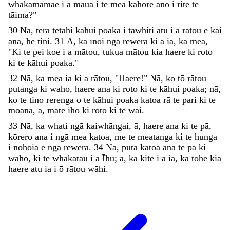
whakamamae
i
a
māua
i
te
mea
kāhore
anō
i
rite
te
tāima
?
"
30
Nā
,
tērā
tētahi
kāhui
poaka
i
tawhiti
atu
i
a
rātou
e
kai
ana
,
he
tini
.
31
Ā
,
ka
īnoi
ngā
rēwera
ki
a
ia
,
ka
mea
,
"
Ki
te
pei
koe
i
a
mātou
,
tukua
mātou
kia
haere
ki
roto
ki
te
kāhui
poaka
.
"
32
Nā
,
ka
mea
ia
ki
a
rātou
,
"
Haere
!
"
Nā
,
ko
tō
rātou
putanga
ki
waho
,
haere
ana
ki
roto
ki
te
kāhui
poaka
;
nā
,
ko
te
tino
rerenga
o
te
kāhui
poaka
katoa
rā
te
pari
ki
te
moana
,
ā
,
mate
iho
ki
roto
ki
te
wai
.
33
Nā
,
ka
whati
ngā
kaiwhāngai
,
ā
,
haere
ana
ki
te
pā
,
kōrero
ana
i
ngā
mea
katoa
,
me
te
meatanga
ki
te
hunga
i
nohoia
e
ngā
rēwera
.
34
Nā
,
puta
katoa
ana
te
pā
ki
waho
,
ki
te
whakatau
i
a
Īhu
;
ā
,
ka
kite
i
a
ia
,
ka
tohe
kia
haere
atu
ia
i
ō
rātou
wāhi
.