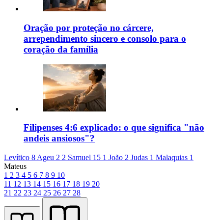
Oração por proteção no cárcere,
arrependimento sincero e consolo para o
coração da família
Filipenses 4:6 explicado: o que significa "não
andeis ansiosos"?
Levítico 8
Ageu 2
2 Samuel 15
1 João 2
Judas 1
Malaquias 1
Mateus
1
2
3
4
5
6
7
8
9
10
11
12
13
14
15
16
17
18
19
20
21
22
23
24
25
26
27
28