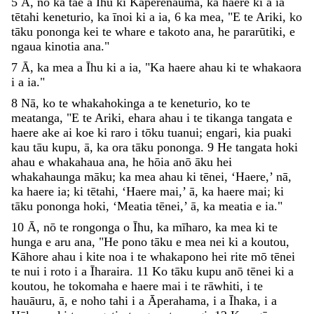
5
Ā
,
nō
ka
tae
a
Īhu
ki
Kaperenauma
,
ka
haere
ki
a
ia
tētahi
keneturio
,
ka
īnoi
ki
a
ia
,
6
ka
mea
,
"
E
te
Ariki
,
ko
tāku
pononga
kei
te
whare
e
takoto
ana
,
he
pararūtiki
,
e
ngaua
kinotia
ana
.
"
7
Ā
,
ka
mea
a
Īhu
ki
a
ia
,
"
Ka
haere
ahau
ki
te
whakaora
i
a
ia
.
"
8
Nā
,
ko
te
whakahokinga
a
te
keneturio
,
ko
te
meatanga
,
"
E
te
Ariki
,
ehara
ahau
i
te
tikanga
tangata
e
haere
ake
ai
koe
ki
raro
i
tōku
tuanui
;
engari
,
kia
puaki
kau
tāu
kupu
,
ā
,
ka
ora
tāku
pononga
.
9
He
tangata
hoki
ahau
e
whakahaua
ana
,
he
hōia
anō
āku
hei
whakahaunga
māku
;
ka
mea
ahau
ki
tēnei
,
‘
Haere
,
’
nā
,
ka
haere
ia
;
ki
tētahi
,
‘
Haere
mai
,
’
ā
,
ka
haere
mai
;
ki
tāku
pononga
hoki
,
‘
Meatia
tēnei
,
’
ā
,
ka
meatia
e
ia
.
"
10
Ā
,
nō
te
rongonga
o
Īhu
,
ka
mīharo
,
ka
mea
ki
te
hunga
e
aru
ana
,
"
He
pono
tāku
e
mea
nei
ki
a
koutou
,
Kāhore
ahau
i
kite
noa
i
te
whakapono
hei
rite
mō
tēnei
te
nui
i
roto
i
a
Īharaira
.
11
Ko
tāku
kupu
anō
tēnei
ki
a
koutou
,
he
tokomaha
e
haere
mai
i
te
rāwhiti
,
i
te
hauāuru
,
ā
,
e
noho
tahi
i
a
Āperahama
,
i
a
Īhaka
,
i
a