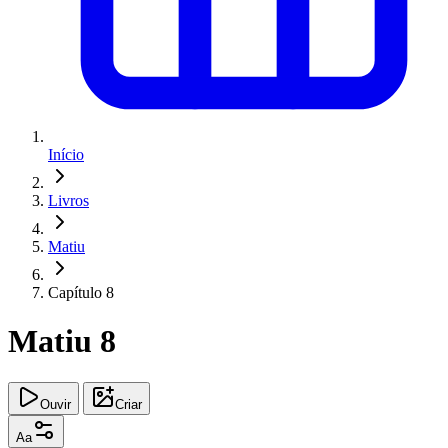
Início
Livros
Matiu
Capítulo 8
Matiu 8
Ouvir
Criar
Aa