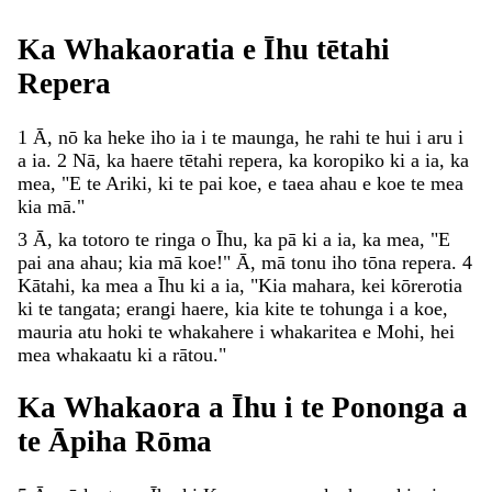
Ka
Whakaoratia
e
Īhu
tētahi
Repera
1
Ā
,
nō
ka
heke
iho
ia
i
te
maunga
,
he
rahi
te
hui
i
aru
i
a
ia
.
2
Nā
,
ka
haere
tētahi
repera
,
ka
koropiko
ki
a
ia
,
ka
mea
,
"
E
te
Ariki
,
ki
te
pai
koe
,
e
taea
ahau
e
koe
te
mea
kia
mā
.
"
3
Ā
,
ka
totoro
te
ringa
o
Īhu
,
ka
pā
ki
a
ia
,
ka
mea
,
"
E
pai
ana
ahau
;
kia
mā
koe
!
"
Ā
,
mā
tonu
iho
tōna
repera
.
4
Kātahi
,
ka
mea
a
Īhu
ki
a
ia
,
"
Kia
mahara
,
kei
kōrerotia
ki
te
tangata
;
erangi
haere
,
kia
kite
te
tohunga
i
a
koe
,
mauria
atu
hoki
te
whakahere
i
whakaritea
e
Mohi
,
hei
mea
whakaatu
ki
a
rātou
.
"
Ka
Whakaora
a
Īhu
i
te
Pononga
a
te
Āpiha
Rōma