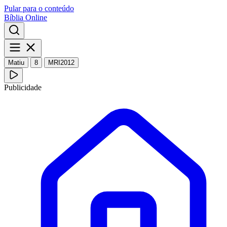
Pular para o conteúdo
Bíblia Online
Matiu
8
MRI2012
Publicidade