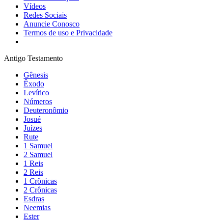
Vídeos
Redes Sociais
Anuncie Conosco
Termos de uso e Privacidade
Antigo Testamento
Gênesis
Êxodo
Levítico
Números
Deuteronômio
Josué
Juízes
Rute
1 Samuel
2 Samuel
1 Reis
2 Reis
1 Crônicas
2 Crônicas
Esdras
Neemias
Ester