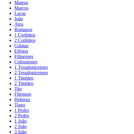
Mateus
Marcos
Lucas
João
Atos
Romanos
1 Coríntios
2 Coríntios
Gálatas
Efésios
Filipenses
Colossenses
1 Tessalonicenses
2 Tessalonicenses
1 Timóteo
2 Timóteo
Tito
Filemom
Hebreus
Tiago
1 Pedro
2 Pedro
1 João
2 João
3 João