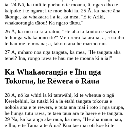
ia
.
24
Nā
,
ka
tutū
te
puehu
o
te
moana
,
ā
,
ngaro
iho
te
kaipuke
i
te
ngaru
;
i
te
moe
hoki
ia
.
25
Ā
,
ka
haere
āna
ākonga
,
ka
whakaara
i
a
ia
,
ka
mea
,
"
E
te
Ariki
,
whakaorangia
tātou
!
Ka
ngaro
tātou
.
"
26
Ā
,
ka
mea
ia
ki
a
rātou
,
"
He
aha
tā
koutou
e
wehi
,
e
te
hunga
whakapono
iti
?
"
Me
i
reira
ka
ara
ia
,
ā
,
rīria
iho
te
hau
me
te
moana
;
ā
,
takoto
ana
he
marino
nui
.
27
Ā
,
mīharo
noa
ngā
tāngata
,
ka
mea
,
"
He
tangata
aha
tēnei
?
Inā
,
rongo
rawa
te
hau
me
te
moana
ki
a
ia
!
"
Ka
Whakaorangia
e
Īhu
ngā
Tokorua
,
he
Rēwera
ō
Rāua
28
Ā
,
nō
ka
whiti
ia
ki
tarawāhi
,
ki
te
whenua
o
ngā
Kerekehini
,
ka
tūtaki
ki
a
ia
ētahi
tāngata
tokorua
e
nohoia
ana
e
te
rēwera
,
e
puta
ana
mai
i
roto
i
ngā
urupā
,
he
hunga
tutū
rawa
,
tē
taea
taua
ara
te
haere
e
te
tangata
.
29
Nā
,
ka
karanga
ake
rāua
,
ka
mea
,
"
He
aha
māua
nāu
,
e
Īhu
,
e
te
Tama
a
te
Atua
?
Kua
tae
mai
oti
koe
ki
te