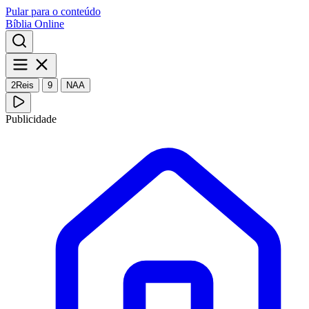
Pular para o conteúdo
Bíblia Online
2Reis
9
NAA
Publicidade