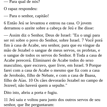
—
Para
qual
de
nós
?
O
rapaz
respondeu
:
—
Para
o
senhor
,
capitão
!
6
Então
Jeú
se
levantou
e
entrou
na
casa
.
O
jovem
derramou
o
azeite
sobre
a
cabeça
de
Jeú
e
lhe
disse
:
—
Assim
diz
o
Senhor
,
Deus
de
Israel
:
"
Eu
o
ungi
para
ser
rei
sobre
o
povo
do
Senhor
,
sobre
Israel
.
7
Você
porá
fim
à
casa
de
Acabe
,
seu
senhor
,
para
que
eu
vingue
da
mão
de
Jezabel
o
sangue
de
meus
servos
,
os
profetas
,
e
o
sangue
de
todos
os
servos
do
Senhor
.
8
Toda
a
casa
de
Acabe
perecerá
.
Eliminarei
de
Acabe
todos
do
sexo
masculino
,
quer
escravo
,
quer
livre
,
em
Israel
.
9
Porque
farei
com
a
casa
de
Acabe
o
mesmo
que
fiz
com
a
casa
de
Jeroboão
,
filho
de
Nebate
,
e
com
a
casa
de
Baasa
,
filho
de
Aías
.
10
Os
cães
devorarão
Jezabel
no
campo
de
Jezreel
;
não
haverá
quem
a
sepulte
.
"
Dito
isto
,
abriu
a
porta
e
fugiu
.
11
Jeú
saiu
e
voltou
para
junto
dos
outros
servos
de
seu
senhor
,
que
lhe
perguntaram
: