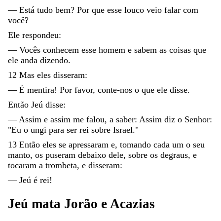
—
Está
tudo
bem
?
Por
que
esse
louco
veio
falar
com
você
?
Ele
respondeu
:
—
Vocês
conhecem
esse
homem
e
sabem
as
coisas
que
ele
anda
dizendo
.
12
Mas
eles
disseram
:
—
É
mentira
!
Por
favor
,
conte-nos
o
que
ele
disse
.
Então
Jeú
disse
:
—
Assim
e
assim
me
falou
,
a
saber
:
Assim
diz
o
Senhor
:
"
Eu
o
ungi
para
ser
rei
sobre
Israel
.
"
13
Então
eles
se
apressaram
e
,
tomando
cada
um
o
seu
manto
,
os
puseram
debaixo
dele
,
sobre
os
degraus
,
e
tocaram
a
trombeta
,
e
disseram
:
—
Jeú
é
rei
!
Jeú
mata
Jorão
e
Acazias