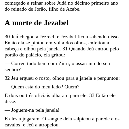
começado
a
reinar
sobre
Judá
no
décimo
primeiro
ano
do
reinado
de
Jorão
,
filho
de
Acabe
.
A
morte
de
Jezabel
30
Jeú
chegou
a
Jezreel
,
e
Jezabel
ficou
sabendo
disso
.
Então
ela
se
pintou
em
volta
dos
olhos
,
enfeitou
a
cabeça
e
olhou
pela
janela
.
31
Quando
Jeú
entrou
pelo
portão
do
palácio
,
ela
gritou
:
—
Correu
tudo
bem
com
Zinri
,
o
assassino
do
seu
senhor
?
32
Jeú
ergueu
o
rosto
,
olhou
para
a
janela
e
perguntou
:
—
Quem
está
do
meu
lado
?
Quem
?
E
dois
ou
três
oficiais
olharam
para
ele
.
33
Então
ele
disse
:
—
Joguem-na
pela
janela
!
E
eles
a
jogaram
.
O
sangue
dela
salpicou
a
parede
e
os
cavalos
,
e
Jeú
a
atropelou
.