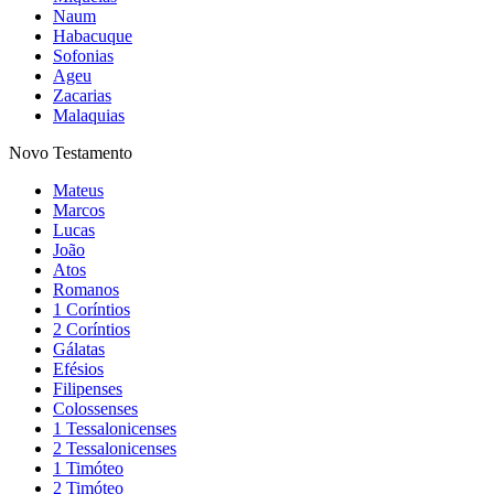
Naum
Habacuque
Sofonias
Ageu
Zacarias
Malaquias
Novo Testamento
Mateus
Marcos
Lucas
João
Atos
Romanos
1 Coríntios
2 Coríntios
Gálatas
Efésios
Filipenses
Colossenses
1 Tessalonicenses
2 Tessalonicenses
1 Timóteo
2 Timóteo