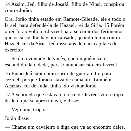
14
Assim
,
Jeú
,
filho
de
Josafá
,
filho
de
Ninsi
,
conspirou
contra
Jorão
.
Ora
,
Jorão
tinha
estado
em
Ramote-Gileade
,
ele
e
todo
o
Israel
,
para
defendê-la
de
Hazael
,
rei
da
Síria
.
15
Porém
o
rei
Jorão
voltou
a
Jezreel
para
se
curar
dos
ferimentos
que
os
sírios
lhe
haviam
causado
,
quando
lutou
contra
Hazael
,
rei
da
Síria
.
Jeú
disse
aos
demais
capitães
do
exército
:
—
Se
é
da
vontade
de
vocês
,
que
ninguém
saia
escondido
da
cidade
,
para
ir
anunciar
isto
em
Jezreel
.
16
Então
Jeú
subiu
num
carro
de
guerra
e
foi
para
Jezreel
,
porque
Jorão
estava
de
cama
ali
.
Também
Acazias
,
rei
de
Judá
,
tinha
ido
visitar
Jorão
.
17
A
sentinela
que
estava
na
torre
de
Jezreel
viu
a
tropa
de
Jeú
,
que
se
aproximava
,
e
disse
:
—
Vejo
uma
tropa
.
Jorão
disse
:
—
Chame
um
cavaleiro
e
diga
que
vá
ao
encontro
deles
,