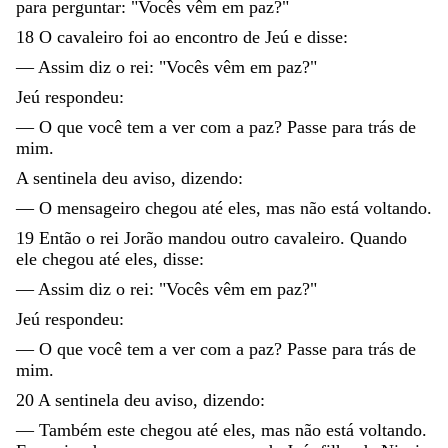
para
perguntar
:
"
Vocês
vêm
em
paz
?
"
18
O
cavaleiro
foi
ao
encontro
de
Jeú
e
disse
:
—
Assim
diz
o
rei
:
"
Vocês
vêm
em
paz
?
"
Jeú
respondeu
:
—
O
que
você
tem
a
ver
com
a
paz
?
Passe
para
trás
de
mim
.
A
sentinela
deu
aviso
,
dizendo
:
—
O
mensageiro
chegou
até
eles
,
mas
não
está
voltando
.
19
Então
o
rei
Jorão
mandou
outro
cavaleiro
.
Quando
ele
chegou
até
eles
,
disse
:
—
Assim
diz
o
rei
:
"
Vocês
vêm
em
paz
?
"
Jeú
respondeu
:
—
O
que
você
tem
a
ver
com
a
paz
?
Passe
para
trás
de
mim
.
20
A
sentinela
deu
aviso
,
dizendo
:
—
Também
este
chegou
até
eles
,
mas
não
está
voltando
.