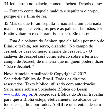
34
Jeú
entrou
no
palácio
,
comeu
e
bebeu
.
Depois
disse
:
—
Tomem
conta
daquela
maldita
e
sepultem
o
corpo
,
porque
ela
é
filha
de
rei
.
35
Mas
os
que
foram
sepultá-la
não
acharam
dela
nada
mais
do
que
a
caveira
,
os
pés
e
as
palmas
das
mãos
.
36
Então
voltaram
e
contaram
isso
a
Jeú
.
Ele
disse
:
—
Esta
é
a
palavra
do
Senhor
,
que
ele
falou
por
meio
de
Elias
,
o
tesbita
,
seu
servo
,
dizendo
:
"
No
campo
de
Jezreel
,
os
cães
comerão
a
carne
de
Jezabel
.
37
O
cadáver
de
Jezabel
será
como
esterco
sobre
a
terra
no
campo
de
Jezreel
,
de
maneira
que
ninguém
poderá
dizer
:
‘
Esta
é
Jezabel
.
’
"
Nova Almeida Atualizada
© Copyright ©
2017
Sociedade Bíblica do Brasil. Todos os direitos
reservados. Texto bíblico utilizado com autorização.
Saiba mais sobre a Sociedade Bíblica do Brasil
www.sbb.org.br
. A Sociedade Bíblica do Brasil trabalha
para que a Bíblia esteja, efetivamente, ao alcance de
todos e seja lida por todos. A SBB é uma entidade sem