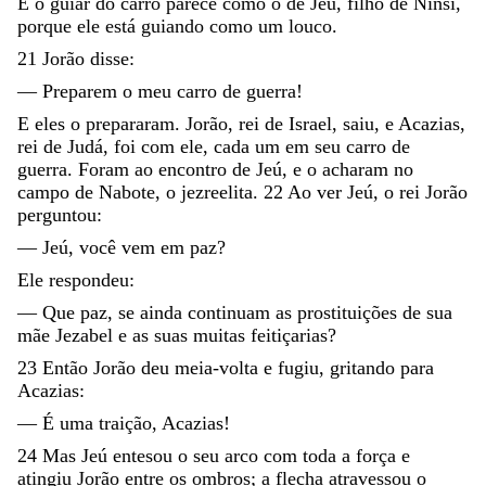
E
o
guiar
do
carro
parece
como
o
de
Jeú
,
filho
de
Ninsi
,
porque
ele
está
guiando
como
um
louco
.
21
Jorão
disse
:
—
Preparem
o
meu
carro
de
guerra
!
E
eles
o
prepararam
.
Jorão
,
rei
de
Israel
,
saiu
,
e
Acazias
,
rei
de
Judá
,
foi
com
ele
,
cada
um
em
seu
carro
de
guerra
.
Foram
ao
encontro
de
Jeú
,
e
o
acharam
no
campo
de
Nabote
,
o
jezreelita
.
22
Ao
ver
Jeú
,
o
rei
Jorão
perguntou
:
—
Jeú
,
você
vem
em
paz
?
Ele
respondeu
:
—
Que
paz
,
se
ainda
continuam
as
prostituições
de
sua
mãe
Jezabel
e
as
suas
muitas
feitiçarias
?
23
Então
Jorão
deu
meia-volta
e
fugiu
,
gritando
para
Acazias
:
—
É
uma
traição
,
Acazias
!
24
Mas
Jeú
entesou
o
seu
arco
com
toda
a
força
e
atingiu
Jorão
entre
os
ombros
;
a
flecha
atravessou
o