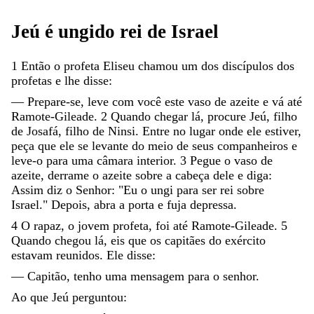
Jeú
é
ungido
rei
de
Israel
1
Então
o
profeta
Eliseu
chamou
um
dos
discípulos
dos
profetas
e
lhe
disse
:
—
Prepare-se
,
leve
com
você
este
vaso
de
azeite
e
vá
até
Ramote-Gileade
.
2
Quando
chegar
lá
,
procure
Jeú
,
filho
de
Josafá
,
filho
de
Ninsi
.
Entre
no
lugar
onde
ele
estiver
,
peça
que
ele
se
levante
do
meio
de
seus
companheiros
e
leve-o
para
uma
câmara
interior
.
3
Pegue
o
vaso
de
azeite
,
derrame
o
azeite
sobre
a
cabeça
dele
e
diga
:
Assim
diz
o
Senhor
:
"
Eu
o
ungi
para
ser
rei
sobre
Israel
.
"
Depois
,
abra
a
porta
e
fuja
depressa
.
4
O
rapaz
,
o
jovem
profeta
,
foi
até
Ramote-Gileade
.
5
Quando
chegou
lá
,
eis
que
os
capitães
do
exército
estavam
reunidos
.
Ele
disse
:
—
Capitão
,
tenho
uma
mensagem
para
o
senhor
.
Ao
que
Jeú
perguntou
: