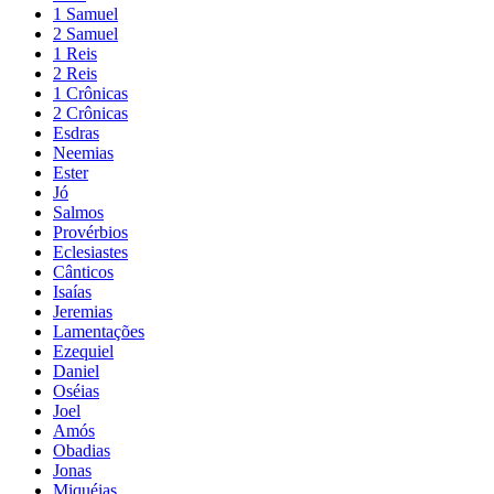
1 Samuel
2 Samuel
1 Reis
2 Reis
1 Crônicas
2 Crônicas
Esdras
Neemias
Ester
Jó
Salmos
Provérbios
Eclesiastes
Cânticos
Isaías
Jeremias
Lamentações
Ezequiel
Daniel
Oséias
Joel
Amós
Obadias
Jonas
Miquéias