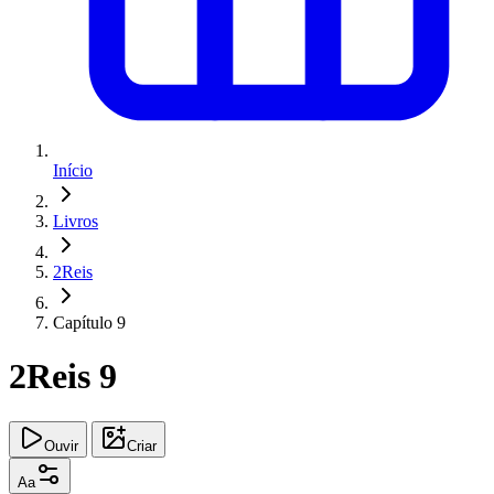
Início
Livros
2Reis
Capítulo 9
2Reis 9
Ouvir
Criar
Aa