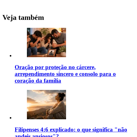
Veja também
Oração por proteção no cárcere,
arrependimento sincero e consolo para o
coração da família
Filipenses 4:6 explicado: o que significa "não
andeis ansiosos"?