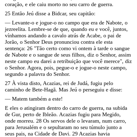
coração
,
e
ele
caiu
morto
no
seu
carro
de
guerra
.
25
Então
Jeú
disse
a
Bidcar
,
seu
capitão
:
—
Levante-o
e
jogue-o
no
campo
que
era
de
Nabote
,
o
jezreelita
.
Lembre-se
de
que
,
quando
eu
e
você
,
juntos
,
vínhamos
andando
a
cavalo
atrás
de
Acabe
,
o
pai
de
Jorão
,
o
Senhor
Deus
pronunciou
contra
ele
esta
sentença
:
26
"
Tão
certo
como
vi
ontem
à
tarde
o
sangue
de
Nabote
e
o
sangue
de
seus
filhos
,
diz
o
Senhor
,
assim
neste
campo
eu
darei
a
retribuição
que
você
merece
"
,
diz
o
Senhor
.
Agora
,
pois
,
pegue-o
e
jogue-o
neste
campo
,
segundo
a
palavra
do
Senhor
.
27
À
vista
disto
,
Acazias
,
rei
de
Judá
,
fugiu
pelo
caminho
de
Bete-Hagã
.
Mas
Jeú
o
perseguiu
e
disse
:
—
Matem
também
a
este
!
E
eles
o
atingiram
dentro
do
carro
de
guerra
,
na
subida
de
Gur
,
perto
de
Ibleão
.
Acazias
fugiu
para
Megido
,
onde
morreu
.
28
Os
servos
dele
o
levaram
,
num
carro
,
para
Jerusalém
e
o
sepultaram
no
seu
túmulo
junto
a
seus
pais
,
na
Cidade
de
Davi
.
29
Acazias
havia