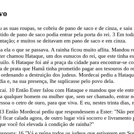
vo
ou
as
suas
roupas
,
se
cobriu
de
pano
de
saco
e
de
cinza
,
e
saiu
stido
de
pano
de
saco
podia
entrar
pela
porta
do
rei
.
3
Em
tod
ntação
;
e
muitos
se
deitavam
em
pano
de
saco
e
em
cinza
.
m
a
ela
o
que
se
passava
.
A
rainha
ficou
muito
aflita
.
Mandou
r
ter
chamou
Hataque
,
um
dos
eunucos
do
rei
,
que
este
tinha
e
uilo
.
6
Hataque
foi
até
a
praça
da
cidade
para
encontrar-se
c
ta
de
prata
que
Hamã
tinha
prometido
pagar
aos
tesouros
do
r
,
ordenando
a
destruição
dos
judeus
.
Mordecai
pediu
a
Hataq
rdia
e
,
na
sua
presença
,
lhe
suplicasse
pelo
povo
dela
.
cai
.
10
Então
Ester
falou
com
Hataque
e
mandou
que
ele
ent
ra
qualquer
homem
ou
mulher
que
,
sem
ser
chamado
,
entrar
essoa
o
cetro
de
ouro
,
para
que
viva
.
E
eu
,
nestes
trinta
dias
,
13
Então
Mordecai
pediu
que
respondessem
a
Ester
:
"
Não
pe
cê
ficar
calada
agora
,
de
outro
lugar
virá
socorro
e
livramento
que
você
foi
elevada
à
condição
de
rainha
?
"
esposta
:
16
"
Vá
e
reúna
todos
os
judeus
que
estiverem
em
Su