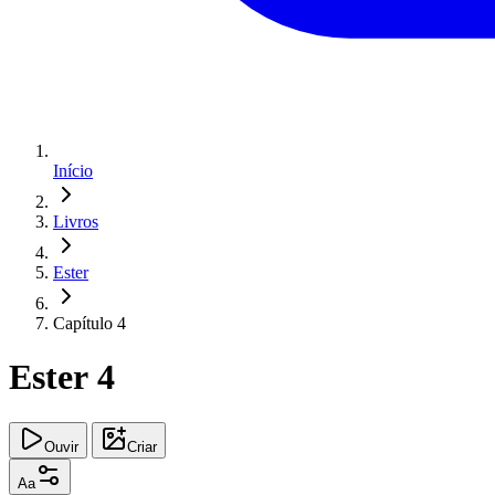
Início
Livros
Ester
Capítulo 4
Ester 4
Ouvir
Criar
Aa