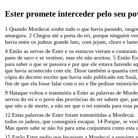
Ester
promete
interceder
pelo
seu
po
1
Quando
Mordecai
soube
tudo
o
que
havia
passado
,
rasg
amargura
.
2
Chegou
até
a
porta
do
rei
,
porque
ninguém
ve
havia
entre
os
judeus
grande
luto
,
com
jejum
,
choro
e
lame
4
Então
as
servas
de
Ester
e
os
eunucos
vieram
e
contara
pano
de
saco
e
se
vestisse
,
mas
ele
não
aceitou
.
5
Então
Es
para
saber
o
que
se
passava
e
por
que
ele
estava
fazendo
aq
que
havia
acontecido
com
ele
.
Disse
também
a
quantia
cer
cópia
do
decreto
escrito
que
havia
sido
publicado
em
Susã
fim
de
que
ela
fosse
falar
com
o
rei
e
lhe
pedisse
misericó
9
Hataque
voltou
e
transmitiu
a
Ester
as
palavras
de
Morde
servos
do
rei
e
o
povo
das
províncias
do
rei
sabem
que
,
pa
que
não
a
de
morte
,
a
não
ser
que
o
rei
estenda
para
essa
p
12
Estas
palavras
de
Ester
foram
transmitidas
a
Mordecai
.
todos
os
judeus
,
que
conseguirá
escapar
.
14
Porque
,
se
vo
Mas
quem
sabe
se
não
foi
para
uma
conjuntura
como
esta
15
Então
Ester
pediu
que
levassem
a
Mordecai
a
seguinte
r