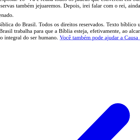
s
servas
também
jejuaremos
.
Depois
,
irei
falar
com
o
rei
,
aind
enado
.
blica do Brasil. Todos os direitos reservados. Texto bíblico 
Brasil trabalha para que a Bíblia esteja, efetivamente, ao alc
o integral do ser humano.
Você também pode ajudar a Causa 