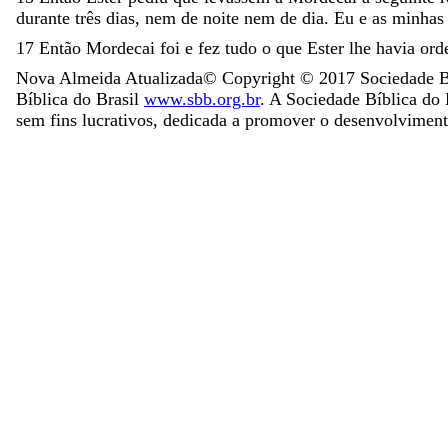
durante
três
dias
,
nem
de
noite
nem
de
dia
.
Eu
e
as
minha
17
Então
Mordecai
foi
e
fez
tudo
o
que
Ester
lhe
havia
ord
Nova Almeida Atualizada
© Copyright ©
2017
Sociedade Bí
Bíblica do Brasil
www.sbb.org.br
. A Sociedade Bíblica do 
sem fins lucrativos, dedicada a promover o desenvolviment