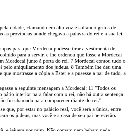
pela
cidade
,
clamando
em
alta
voz
e
soltando
gritos
de
as
as
províncias
aonde
chegava
a
palavra
do
rei
e
a
sua
lei
,
oupas
para
que
Mordecai
pudesse
tirar
a
vestimenta
de
scolhido
para
a
servir
,
e
lhe
ordenou
que
fosse
a
Mordecai
om
Mordecai
junto
à
porta
do
rei
.
7
Mordecai
contou
tudo
o
ei
pelo
aniquilamento
dos
judeus
.
8
Também
lhe
deu
uma
ue
que
mostrasse
a
cópia
a
Ester
e
a
pusesse
a
par
de
tudo
,
a
regasse
a
seguinte
mensagem
a
Mordecai
:
11
"
Todos
os
no
pátio
interior
para
falar
com
o
rei
,
não
há
outra
sentença
não
fui
chamada
para
comparecer
diante
do
rei
.
"
nse
que
,
por
estar
no
palácio
real
,
você
será
a
única
,
entre
para
os
judeus
,
mas
você
e
a
casa
de
seu
pai
perecerão
.
sã
,
e
jejuem
por
mim
.
Não
comam
nem
bebam
nada