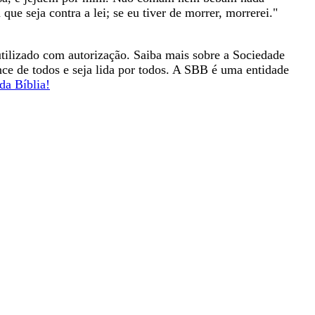
a
que
seja
contra
a
lei
;
se
eu
tiver
de
morrer
,
morrerei
.
"
utilizado com autorização. Saiba mais sobre a Sociedade
ance de todos e seja lida por todos. A SBB é uma entidade
da Bíblia!