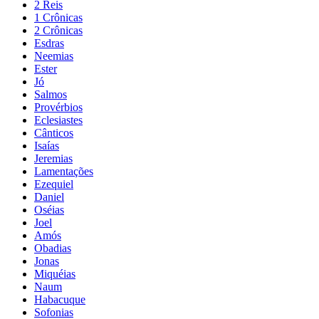
2 Reis
1 Crônicas
2 Crônicas
Esdras
Neemias
Ester
Jó
Salmos
Provérbios
Eclesiastes
Cânticos
Isaías
Jeremias
Lamentações
Ezequiel
Daniel
Oséias
Joel
Amós
Obadias
Jonas
Miquéias
Naum
Habacuque
Sofonias