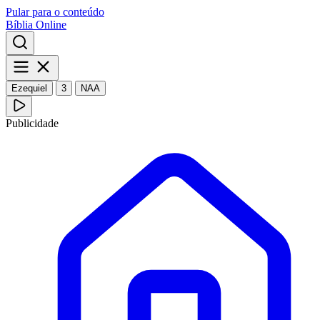
Pular para o conteúdo
Bíblia Online
Ezequiel
3
NAA
Publicidade