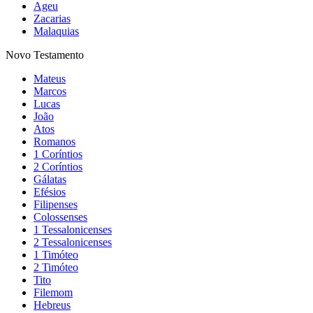
Ageu
Zacarias
Malaquias
Novo Testamento
Mateus
Marcos
Lucas
João
Atos
Romanos
1 Coríntios
2 Coríntios
Gálatas
Efésios
Filipenses
Colossenses
1 Tessalonicenses
2 Tessalonicenses
1 Timóteo
2 Timóteo
Tito
Filemom
Hebreus