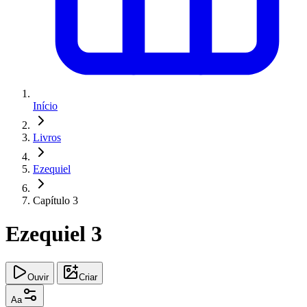
Início
Livros
Ezequiel
Capítulo 3
Ezequiel 3
Ouvir
Criar
Aa