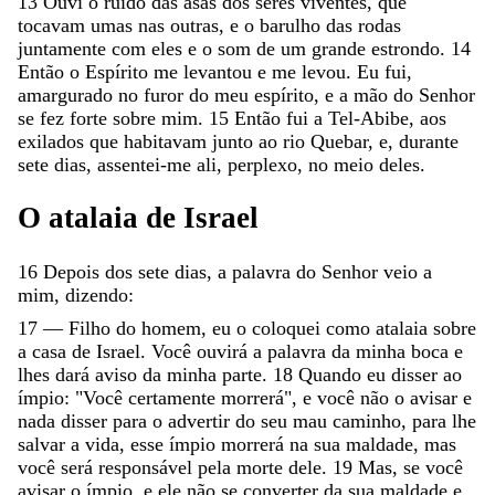
13
Ouvi
o
ruído
das
asas
dos
seres
viventes
,
que
tocavam
umas
nas
outras
,
e
o
barulho
das
rodas
juntamente
com
eles
e
o
som
de
um
grande
estrondo
.
14
Então
o
Espírito
me
levantou
e
me
levou
.
Eu
fui
,
amargurado
no
furor
do
meu
espírito
,
e
a
mão
do
Senhor
se
fez
forte
sobre
mim
.
15
Então
fui
a
Tel-Abibe
,
aos
exilados
que
habitavam
junto
ao
rio
Quebar
,
e
,
durante
sete
dias
,
assentei-me
ali
,
perplexo
,
no
meio
deles
.
O
atalaia
de
Israel
16
Depois
dos
sete
dias
,
a
palavra
do
Senhor
veio
a
mim
,
dizendo
:
17
—
Filho
do
homem
,
eu
o
coloquei
como
atalaia
sobre
a
casa
de
Israel
.
Você
ouvirá
a
palavra
da
minha
boca
e
lhes
dará
aviso
da
minha
parte
.
18
Quando
eu
disser
ao
ímpio
:
"
Você
certamente
morrerá
"
,
e
você
não
o
avisar
e
nada
disser
para
o
advertir
do
seu
mau
caminho
,
para
lhe
salvar
a
vida
,
esse
ímpio
morrerá
na
sua
maldade
,
mas
você
será
responsável
pela
morte
dele
.
19
Mas
,
se
você
avisar
o
ímpio
,
e
ele
não
se
converter
da
sua
maldade
e