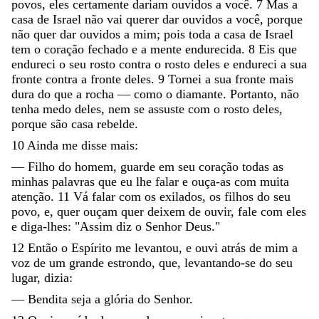
povos
,
eles
certamente
dariam
ouvidos
a
você
.
7
Mas
a
casa
de
Israel
não
vai
querer
dar
ouvidos
a
você
,
porque
não
quer
dar
ouvidos
a
mim
;
pois
toda
a
casa
de
Israel
tem
o
coração
fechado
e
a
mente
endurecida
.
8
Eis
que
endureci
o
seu
rosto
contra
o
rosto
deles
e
endureci
a
sua
fronte
contra
a
fronte
deles
.
9
Tornei
a
sua
fronte
mais
dura
do
que
a
rocha
—
como
o
diamante
.
Portanto
,
não
tenha
medo
deles
,
nem
se
assuste
com
o
rosto
deles
,
porque
são
casa
rebelde
.
10
Ainda
me
disse
mais
:
—
Filho
do
homem
,
guarde
em
seu
coração
todas
as
minhas
palavras
que
eu
lhe
falar
e
ouça-as
com
muita
atenção
.
11
Vá
falar
com
os
exilados
,
os
filhos
do
seu
povo
,
e
,
quer
ouçam
quer
deixem
de
ouvir
,
fale
com
eles
e
diga-lhes
:
"
Assim
diz
o
Senhor
Deus
.
"
12
Então
o
Espírito
me
levantou
,
e
ouvi
atrás
de
mim
a
voz
de
um
grande
estrondo
,
que
,
levantando-se
do
seu
lugar
,
dizia
:
—
Bendita
seja
a
glória
do
Senhor
.