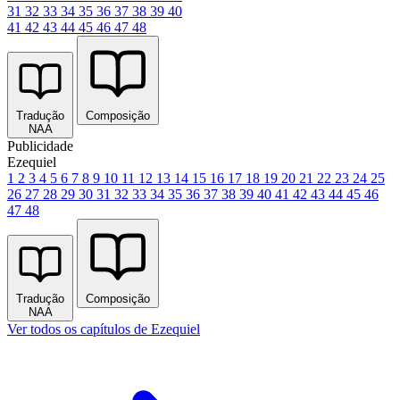
31
32
33
34
35
36
37
38
39
40
41
42
43
44
45
46
47
48
Tradução
Composição
NAA
Publicidade
Ezequiel
1
2
3
4
5
6
7
8
9
10
11
12
13
14
15
16
17
18
19
20
21
22
23
24
25
26
27
28
29
30
31
32
33
34
35
36
37
38
39
40
41
42
43
44
45
46
47
48
Tradução
Composição
NAA
Ver todos os capítulos de Ezequiel