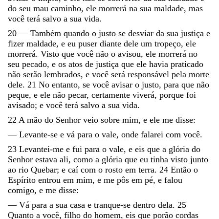
do
seu
mau
caminho
,
ele
morrerá
na
sua
maldade
,
mas
você
terá
salvo
a
sua
vida
.
20
—
Também
quando
o
justo
se
desviar
da
sua
justiça
e
fizer
maldade
,
e
eu
puser
diante
dele
um
tropeço
,
ele
morrerá
.
Visto
que
você
não
o
avisou
,
ele
morrerá
no
seu
pecado
,
e
os
atos
de
justiça
que
ele
havia
praticado
não
serão
lembrados
,
e
você
será
responsável
pela
morte
dele
.
21
No
entanto
,
se
você
avisar
o
justo
,
para
que
não
peque
,
e
ele
não
pecar
,
certamente
viverá
,
porque
foi
avisado
;
e
você
terá
salvo
a
sua
vida
.
22
A
mão
do
Senhor
veio
sobre
mim
,
e
ele
me
disse
:
—
Levante-se
e
vá
para
o
vale
,
onde
falarei
com
você
.
23
Levantei-me
e
fui
para
o
vale
,
e
eis
que
a
glória
do
Senhor
estava
ali
,
como
a
glória
que
eu
tinha
visto
junto
ao
rio
Quebar
;
e
caí
com
o
rosto
em
terra
.
24
Então
o
Espírito
entrou
em
mim
,
e
me
pôs
em
pé
,
e
falou
comigo
,
e
me
disse
:
—
Vá
para
a
sua
casa
e
tranque-se
dentro
dela
.
25
Quanto
a
você
,
filho
do
homem
,
eis
que
porão
cordas