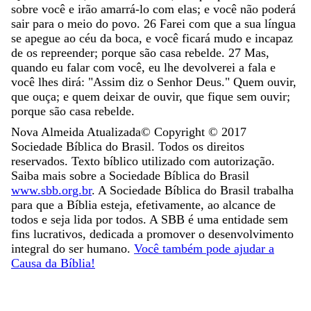
sobre
você
e
irão
amarrá-lo
com
elas
;
e
você
não
poderá
sair
para
o
meio
do
povo
.
26
Farei
com
que
a
sua
língua
se
apegue
ao
céu
da
boca
,
e
você
ficará
mudo
e
incapaz
de
os
repreender
;
porque
são
casa
rebelde
.
27
Mas
,
quando
eu
falar
com
você
,
eu
lhe
devolverei
a
fala
e
você
lhes
dirá
:
"
Assim
diz
o
Senhor
Deus
.
"
Quem
ouvir
,
que
ouça
;
e
quem
deixar
de
ouvir
,
que
fique
sem
ouvir
;
porque
são
casa
rebelde
.
Nova Almeida Atualizada
© Copyright ©
2017
Sociedade Bíblica do Brasil. Todos os direitos
reservados. Texto bíblico utilizado com autorização.
Saiba mais sobre a Sociedade Bíblica do Brasil
www.sbb.org.br
. A Sociedade Bíblica do Brasil trabalha
para que a Bíblia esteja, efetivamente, ao alcance de
todos e seja lida por todos. A SBB é uma entidade sem
fins lucrativos, dedicada a promover o desenvolvimento
integral do ser humano.
Você também pode ajudar a
Causa da Bíblia!