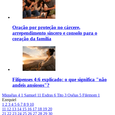
Oração por proteção no cárcere,
arrependimento sincero e consolo para o
coração da família
Filipenses 4:6 explicado: o que significa "não
andeis ansiosos"?
Miquéias 4
1 Samuel 11
Esdras 6
Tito 3
Oséias 5
Filemom 1
Ezequiel
1
2
3
4
5
6
7
8
9
10
11
12
13
14
15
16
17
18
19
20
21
22
23
24
25
26
27
28
29
30