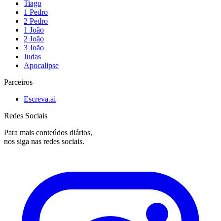
Tiago
1 Pedro
2 Pedro
1 João
2 João
3 João
Judas
Apocalipse
Parceiros
Escreva.ai
Redes Sociais
Para mais conteúdos diários,
nos siga nas redes sociais.