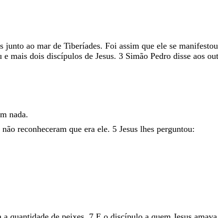
os
junto
ao
mar
de
Tiberíades
.
Foi
assim
que
ele
se
manifestou
u
e
mais
dois
discípulos
de
Jesus
.
3
Simão
Pedro
disse
aos
ou
am
nada
.
s
não
reconheceram
que
era
ele
.
5
Jesus
lhes
perguntou
:
a
a
quantidade
de
peixes
.
7
E
o
discípulo
a
quem
Jesus
amav