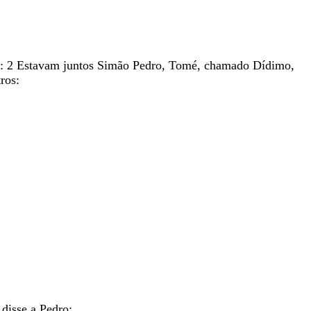
:
2
Estavam
juntos
Simão
Pedro
,
Tomé
,
chamado
Dídimo
,
tros
:
a
disse
a
Pedro
: