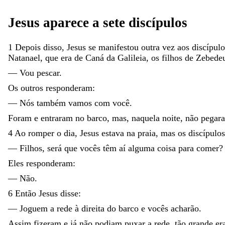
Jesus
aparece
a
sete
discípulos
1
Depois
disso
,
Jesus
se
manifestou
outra
vez
aos
discípul
Natanael
,
que
era
de
Caná
da
Galileia
,
os
filhos
de
Zebede
—
Vou
pescar
.
Os
outros
responderam
:
—
Nós
também
vamos
com
você
.
Foram
e
entraram
no
barco
,
mas
,
naquela
noite
,
não
pegar
4
Ao
romper
o
dia
,
Jesus
estava
na
praia
,
mas
os
discípulo
—
Filhos
,
será
que
vocês
têm
aí
alguma
coisa
para
comer
?
Eles
responderam
:
—
Não
.
6
Então
Jesus
disse
:
—
Joguem
a
rede
à
direita
do
barco
e
vocês
acharão
.
Assim
fizeram
e
já
não
podiam
puxar
a
rede
,
tão
grande
er