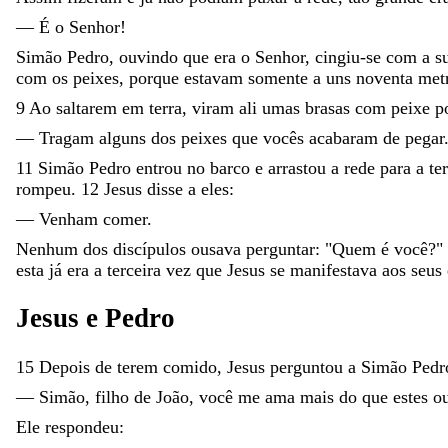
—
É
o
Senhor
!
Simão
Pedro
,
ouvindo
que
era
o
Senhor
,
cingiu-se
com
a
s
com
os
peixes
,
porque
estavam
somente
a
uns
noventa
met
9
Ao
saltarem
em
terra
,
viram
ali
umas
brasas
com
peixe
p
—
Tragam
alguns
dos
peixes
que
vocês
acabaram
de
pegar
11
Simão
Pedro
entrou
no
barco
e
arrastou
a
rede
para
a
te
rompeu
.
12
Jesus
disse
a
eles
:
—
Venham
comer
.
Nenhum
dos
discípulos
ousava
perguntar
:
"
Quem
é
você
?
"
esta
já
era
a
terceira
vez
que
Jesus
se
manifestava
aos
seus
Jesus
e
Pedro
15
Depois
de
terem
comido
,
Jesus
perguntou
a
Simão
Pedr
—
Simão
,
filho
de
João
,
você
me
ama
mais
do
que
estes
o
Ele
respondeu
: