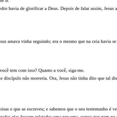
uer
ir
.
edro
havia
de
glorificar
a
Deus
.
Depois
de
falar
assim
,
Jesus
esus
amava
vinha
seguindo
;
era
o
mesmo
que
na
ceia
havia
s
você
tem
com
isso
?
Quanto
a
você
,
siga-me
.
le
discípulo
não
morreria
.
Ora
,
Jesus
não
tinha
dito
que
tal
di
oisas
e
que
as
escreveu
;
e
sabemos
que
o
seu
testemunho
é
ve
e
todas
elas
fossem
relatadas
uma
por
uma
,
penso
que
nem
no