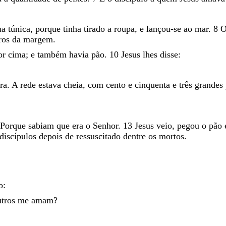
ua
túnica
,
porque
tinha
tirado
a
roupa
,
e
lançou-se
ao
mar
.
8
ros
da
margem
.
or
cima
;
e
também
havia
pão
.
10
Jesus
lhes
disse
:
.
rra
.
A
rede
estava
cheia
,
com
cento
e
cinquenta
e
três
grandes
Porque
sabiam
que
era
o
Senhor
.
13
Jesus
veio
,
pegou
o
pão
discípulos
depois
de
ressuscitado
dentre
os
mortos
.
o
:
utros
me
amam
?