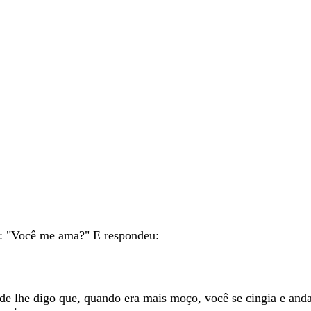
:
"
Você
me
ama
?
"
E
respondeu
:
ade
lhe
digo
que
,
quando
era
mais
moço
,
você
se
cingia
e
and