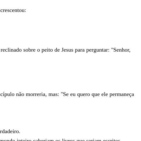
acrescentou
:
e
reclinado
sobre
o
peito
de
Jesus
para
perguntar
:
"
Senhor
,
scípulo
não
morreria
,
mas
:
"
Se
eu
quero
que
ele
permaneça
rdadeiro
.
mundo
inteiro
caberiam
os
livros
que
seriam
escritos
.