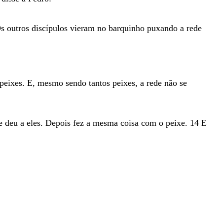
Os
outros
discípulos
vieram
no
barquinho
puxando
a
rede
peixes
.
E
,
mesmo
sendo
tantos
peixes
,
a
rede
não
se
e
deu
a
eles
.
Depois
fez
a
mesma
coisa
com
o
peixe
.
14
E