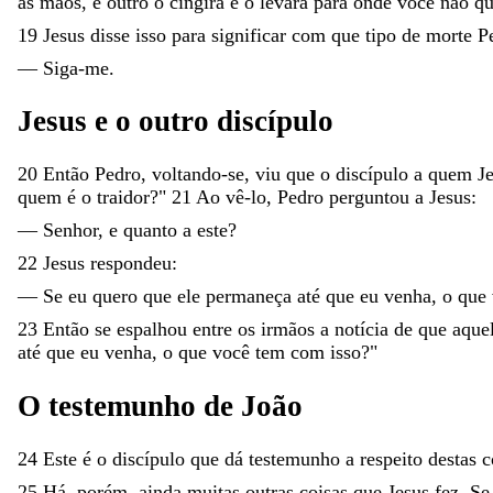
as
mãos
,
e
outro
o
cingirá
e
o
levará
para
onde
você
não
q
19
Jesus
disse
isso
para
significar
com
que
tipo
de
morte
P
—
Siga-me
.
Jesus
e
o
outro
discípulo
20
Então
Pedro
,
voltando-se
,
viu
que
o
discípulo
a
quem
J
quem
é
o
traidor
?
"
21
Ao
vê-lo
,
Pedro
perguntou
a
Jesus
:
—
Senhor
,
e
quanto
a
este
?
22
Jesus
respondeu
:
—
Se
eu
quero
que
ele
permaneça
até
que
eu
venha
,
o
que
23
Então
se
espalhou
entre
os
irmãos
a
notícia
de
que
aque
até
que
eu
venha
,
o
que
você
tem
com
isso
?
"
O
testemunho
de
João
24
Este
é
o
discípulo
que
dá
testemunho
a
respeito
destas
c
25
Há
,
porém
,
ainda
muitas
outras
coisas
que
Jesus
fez
.
S