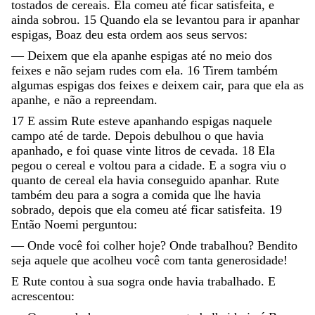
tostados
de
cereais
.
Ela
comeu
até
ficar
satisfeita
,
e
ainda
sobrou
.
15
Quando
ela
se
levantou
para
ir
apanhar
espigas
,
Boaz
deu
esta
ordem
aos
seus
servos
:
—
Deixem
que
ela
apanhe
espigas
até
no
meio
dos
feixes
e
não
sejam
rudes
com
ela
.
16
Tirem
também
algumas
espigas
dos
feixes
e
deixem
cair
,
para
que
ela
as
apanhe
,
e
não
a
repreendam
.
17
E
assim
Rute
esteve
apanhando
espigas
naquele
campo
até
de
tarde
.
Depois
debulhou
o
que
havia
apanhado
,
e
foi
quase
vinte
litros
de
cevada
.
18
Ela
pegou
o
cereal
e
voltou
para
a
cidade
.
E
a
sogra
viu
o
quanto
de
cereal
ela
havia
conseguido
apanhar
.
Rute
também
deu
para
a
sogra
a
comida
que
lhe
havia
sobrado
,
depois
que
ela
comeu
até
ficar
satisfeita
.
19
Então
Noemi
perguntou
:
—
Onde
você
foi
colher
hoje
?
Onde
trabalhou
?
Bendito
seja
aquele
que
acolheu
você
com
tanta
generosidade
!
E
Rute
contou
à
sua
sogra
onde
havia
trabalhado
.
E
acrescentou
: