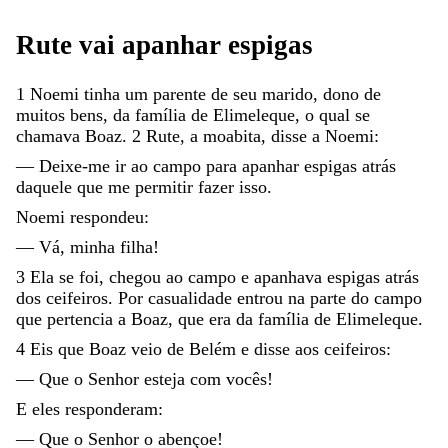
Rute
vai
apanhar
espigas
1
Noemi
tinha
um
parente
de
seu
marido
,
dono
de
muitos
bens
,
da
família
de
Elimeleque
,
o
qual
se
chamava
Boaz
.
2
Rute
,
a
moabita
,
disse
a
Noemi
:
—
Deixe-me
ir
ao
campo
para
apanhar
espigas
atrás
daquele
que
me
permitir
fazer
isso
.
Noemi
respondeu
:
—
Vá
,
minha
filha
!
3
Ela
se
foi
,
chegou
ao
campo
e
apanhava
espigas
atrás
dos
ceifeiros
.
Por
casualidade
entrou
na
parte
do
campo
que
pertencia
a
Boaz
,
que
era
da
família
de
Elimeleque
.
4
Eis
que
Boaz
veio
de
Belém
e
disse
aos
ceifeiros
:
—
Que
o
Senhor
esteja
com
vocês
!
E
eles
responderam
:
—
Que
o
Senhor
o
abençoe
!