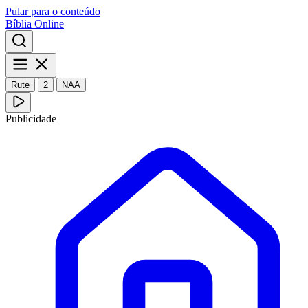
Pular para o conteúdo
Bíblia Online
Rute
2
NAA
Publicidade