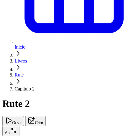
Início
Livros
Rute
Capítulo 2
Rute 2
Ouvir
Criar
Aa