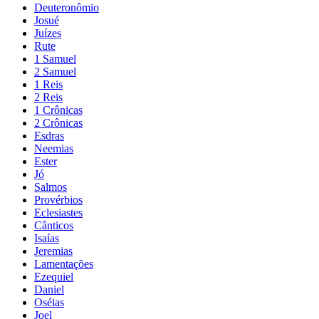
Deuteronômio
Josué
Juízes
Rute
1 Samuel
2 Samuel
1 Reis
2 Reis
1 Crônicas
2 Crônicas
Esdras
Neemias
Ester
Jó
Salmos
Provérbios
Eclesiastes
Cânticos
Isaías
Jeremias
Lamentações
Ezequiel
Daniel
Oséias
Joel