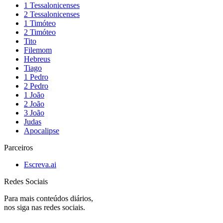
1 Tessalonicenses
2 Tessalonicenses
1 Timóteo
2 Timóteo
Tito
Filemom
Hebreus
Tiago
1 Pedro
2 Pedro
1 João
2 João
3 João
Judas
Apocalipse
Parceiros
Escreva.ai
Redes Sociais
Para mais conteúdos diários,
nos siga nas redes sociais.