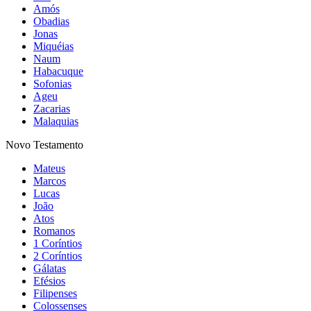
Amós
Obadias
Jonas
Miquéias
Naum
Habacuque
Sofonias
Ageu
Zacarias
Malaquias
Novo Testamento
Mateus
Marcos
Lucas
João
Atos
Romanos
1 Coríntios
2 Coríntios
Gálatas
Efésios
Filipenses
Colossenses