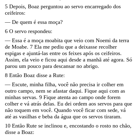
5
Depois
,
Boaz
perguntou
ao
servo
encarregado
dos
ceifeiros
:
—
De
quem
é
essa
moça
?
6
O
servo
respondeu
:
—
Essa
é
a
moça
moabita
que
veio
com
Noemi
da
terra
de
Moabe
.
7
Ela
me
pediu
que
a
deixasse
recolher
espigas
e
ajuntá-las
entre
os
feixes
após
os
ceifeiros
.
Assim
,
ela
veio
e
ficou
aqui
desde
a
manhã
até
agora
.
Só
parou
um
pouco
para
descansar
no
abrigo
.
8
Então
Boaz
disse
a
Rute
:
—
Escute
,
minha
filha
,
você
não
precisa
ir
colher
em
outro
campo
,
nem
se
afastar
daqui
.
Fique
aqui
com
as
minhas
servas
.
9
Fique
atenta
ao
campo
onde
forem
colher
e
vá
atrás
delas
.
Eu
dei
ordem
aos
servos
para
que
não
toquem
em
você
.
Quando
você
ficar
com
sede
,
vá
até
as
vasilhas
e
beba
da
água
que
os
servos
tiraram
.
10
Então
Rute
se
inclinou
e
,
encostando
o
rosto
no
chão
,
disse
a
Boaz
: