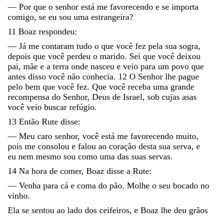
—
Por
que
o
senhor
está
me
favorecendo
e
se
importa
comigo
,
se
eu
sou
uma
estrangeira
?
11
Boaz
respondeu
:
—
Já
me
contaram
tudo
o
que
você
fez
pela
sua
sogra
,
depois
que
você
perdeu
o
marido
.
Sei
que
você
deixou
pai
,
mãe
e
a
terra
onde
nasceu
e
veio
para
um
povo
que
antes
disso
você
não
conhecia
.
12
O
Senhor
lhe
pague
pelo
bem
que
você
fez
.
Que
você
receba
uma
grande
recompensa
do
Senhor
,
Deus
de
Israel
,
sob
cujas
asas
você
veio
buscar
refúgio
.
13
Então
Rute
disse
:
—
Meu
caro
senhor
,
você
está
me
favorecendo
muito
,
pois
me
consolou
e
falou
ao
coração
desta
sua
serva
,
e
eu
nem
mesmo
sou
como
uma
das
suas
servas
.
14
Na
hora
de
comer
,
Boaz
disse
a
Rute
:
—
Venha
para
cá
e
coma
do
pão
.
Molhe
o
seu
bocado
no
vinho
.
Ela
se
sentou
ao
lado
dos
ceifeiros
,
e
Boaz
lhe
deu
grãos