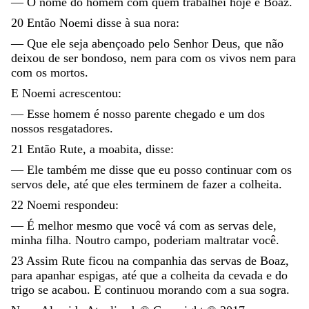
—
O
nome
do
homem
com
quem
trabalhei
hoje
é
Boaz
.
20
Então
Noemi
disse
à
sua
nora
:
—
Que
ele
seja
abençoado
pelo
Senhor
Deus
,
que
não
deixou
de
ser
bondoso
,
nem
para
com
os
vivos
nem
para
com
os
mortos
.
E
Noemi
acrescentou
:
—
Esse
homem
é
nosso
parente
chegado
e
um
dos
nossos
resgatadores
.
21
Então
Rute
,
a
moabita
,
disse
:
—
Ele
também
me
disse
que
eu
posso
continuar
com
os
servos
dele
,
até
que
eles
terminem
de
fazer
a
colheita
.
22
Noemi
respondeu
:
—
É
melhor
mesmo
que
você
vá
com
as
servas
dele
,
minha
filha
.
Noutro
campo
,
poderiam
maltratar
você
.
23
Assim
Rute
ficou
na
companhia
das
servas
de
Boaz
,
para
apanhar
espigas
,
até
que
a
colheita
da
cevada
e
do
trigo
se
acabou
.
E
continuou
morando
com
a
sua
sogra
.