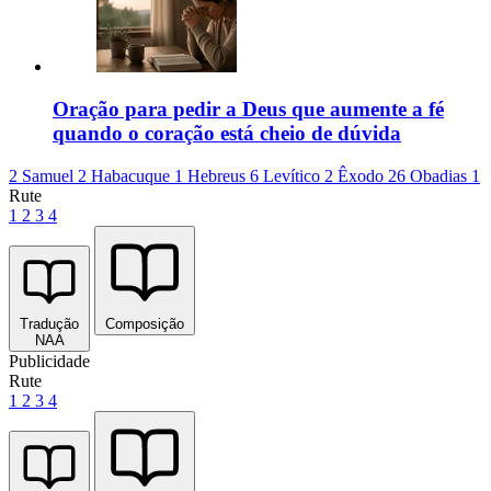
Oração para pedir a Deus que aumente a fé
quando o coração está cheio de dúvida
2 Samuel 2
Habacuque 1
Hebreus 6
Levítico 2
Êxodo 26
Obadias 1
Rute
1
2
3
4
Tradução
Composição
NAA
Publicidade
Rute
1
2
3
4