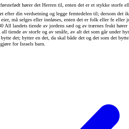
m
førstefødt
hører
det
Herren
til
,
enten
det
er
et
stykke
storfe
el
et
efter
din
verdsetning
og
legge
femtedelen
til
;
dersom
det
i
n
eier
,
må
selges
eller
innløses
,
enten
det
er
folk
eller
fe
eller
j
30
All
landets
tiende
av
jordens
sæd
og
av
trærnes
frukt
hører
g
all
tiende
av
storfe
og
av
småfe
,
av
alt
det
som
går
under
hy
e
bytte
det
;
bytter
en
det
,
da
skal
både
det
og
det
som
det
bytt
gjøre
for
Israels
barn
.