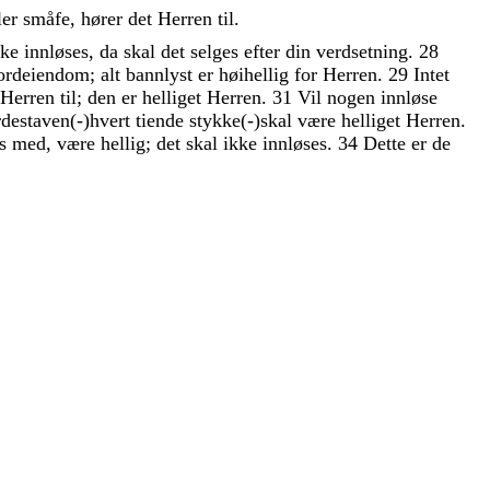
ler
småfe
,
hører
det
Herren
til
.
kke
innløses
,
da
skal
det
selges
efter
din
verdsetning
.
28
ordeiendom
;
alt
bannlyst
er
høihellig
for
Herren
.
29
Intet
Herren
til
;
den
er
helliget
Herren
.
31
Vil
nogen
innløse
rdestaven
(
-
)
hvert
tiende
stykke
(
-
)
skal
være
helliget
Herren
.
es
med
,
være
hellig
;
det
skal
ikke
innløses
.
34
Dette
er
de