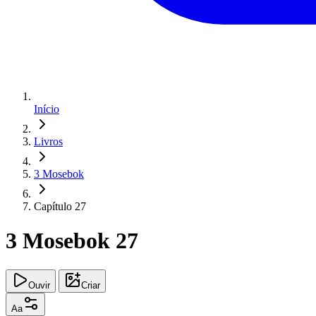
Início
Livros
3 Mosebok
Capítulo 27
3 Mosebok 27
Ouvir
Criar
Aa