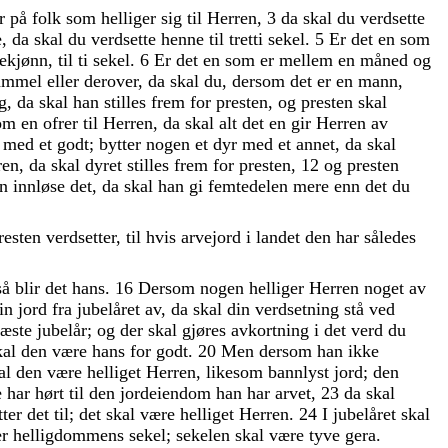
er
på
folk
som
helliger
sig
til
Herren
,
3
da
skal
du
verdsette
e
,
da
skal
du
verdsette
henne
til
tretti
sekel
.
5
Er
det
en
som
ekjønn
,
til
ti
sekel
.
6
Er
det
en
som
er
mellem
en
måned
og
ammel
eller
derover
,
da
skal
du
,
dersom
det
er
en
mann
,
g
,
da
skal
han
stilles
frem
for
presten
,
og
presten
skal
om
en
ofrer
til
Herren
,
da
skal
alt
det
en
gir
Herren
av
g
med
et
godt
;
bytter
nogen
et
dyr
med
et
annet
,
da
skal
ren
,
da
skal
dyret
stilles
frem
for
presten
,
12
og
presten
en
innløse
det
,
da
skal
han
gi
femtedelen
mere
enn
det
du
resten
verdsetter
,
til
hvis
arvejord
i
landet
den
har
således
så
blir
det
hans
.
16
Dersom
nogen
helliger
Herren
noget
av
sin
jord
fra
jubelåret
av
,
da
skal
din
verdsetning
stå
ved
næste
jubelår
;
og
der
skal
gjøres
avkortning
i
det
verd
du
kal
den
være
hans
for
godt
.
20
Men
dersom
han
ikke
al
den
være
helliget
Herren
,
likesom
bannlyst
jord
;
den
e
har
hørt
til
den
jordeiendom
han
har
arvet
,
23
da
skal
tter
det
til
;
det
skal
være
helliget
Herren
.
24
I
jubelåret
skal
er
helligdommens
sekel
;
sekelen
skal
være
tyve
gera
.