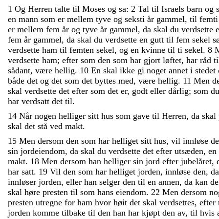
1
Og
Herren
talte
til
Moses
og
sa
:
2
Tal
til
Israels
barn
og
en
mann
som
er
mellem
tyve
og
seksti
år
gammel
,
til
femt
er
mellem
fem
år
og
tyve
år
gammel
,
da
skal
du
verdsette
fem
år
gammel
,
da
skal
du
verdsette
en
gutt
til
fem
sekel
s
verdsette
ham
til
femten
sekel
,
og
en
kvinne
til
ti
sekel
.
8
verdsette
ham
;
efter
som
den
som
har
gjort
løftet
,
har
råd
ti
sådant
,
være
hellig
.
10
En
skal
ikke
gi
noget
annet
i
stedet
både
det
og
det
som
det
byttes
med
,
være
hellig
.
11
Men
d
skal
verdsette
det
efter
som
det
er
,
godt
eller
dårlig
;
som
d
har
verdsatt
det
til
.
14
Når
nogen
helliger
sitt
hus
som
gave
til
Herren
,
da
skal
skal
det
stå
ved
makt
.
15
Men
dersom
den
som
har
helliget
sitt
hus
,
vil
innløse
de
sin
jordeiendom
,
da
skal
du
verdsette
det
efter
utsæden
,
en
makt
.
18
Men
dersom
han
helliger
sin
jord
efter
jubelåret
,
har
satt
.
19
Vil
den
som
har
helliget
jorden
,
innløse
den
,
d
innløser
jorden
,
eller
han
selger
den
til
en
annen
,
da
kan
d
skal
høre
presten
til
som
hans
eiendom
.
22
Men
dersom
no
presten
utregne
for
ham
hvor
høit
det
skal
verdsettes
,
efter
jorden
komme
tilbake
til
den
han
har
kjøpt
den
av
,
til
hvis