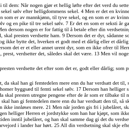
si
til
dem
:
Når
nogen
gjør
et
hellig
løfte
efter
det
verd
du
sett
i
sekel
sølv
efter
helligdommens
sekel
.
4
Men
er
det
en
kvinn
en
som
er
av
mannkjønn
,
til
tyve
sekel
,
og
en
som
er
av
kvinn
ølv
og
en
pike
til
tre
sekel
sølv
.
7
Er
det
en
som
er
seksti
år
g
Men
dersom
nogen
er
for
fattig
til
å
betale
efter
din
verdsetnin
l
,
skal
presten
verdsette
ham
.
9
Dersom
det
er
dyr
,
sådanne
s
og
ikke
bytte
det
,
hverken
et
godt
med
et
dårlig
eller
et
dårli
ersom
det
er
et
eller
annet
urent
dyr
,
som
en
ikke
ofrer
til
Her
u
,
prest
,
verdsetter
det
,
således
skal
det
være
.
13
Men
vil
nog
presten
verdsette
det
efter
som
det
er
,
godt
eller
dårlig
;
som
p
t
,
da
skal
han
gi
femtedelen
mere
enn
du
har
verdsatt
det
til
,
homer
byggsæd
til
femti
sekel
sølv
.
17
Dersom
han
helliger
da
skal
presten
utregne
pengene
efter
de
år
som
er
tilbake
til
a
skal
han
gi
femtedelen
mere
enn
du
har
verdsatt
den
til
,
så
s
en
ikke
innløses
mere
.
21
Men
når
jorden
gis
fri
i
jubelåret
,
sk
gen
helliger
Herren
et
jordstykke
som
han
har
kjøpt
,
som
ikk
tiden
inntil
jubelåret
,
og
han
skal
samme
dag
gi
det
du
verdse
arvejord
i
lander
har
hørt
.
25
All
din
verdsetning
skal
skje
eft