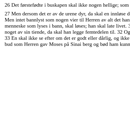
26
Det
førstefødte
i
buskapen
skal
ikke
nogen
hellige
;
so
27
Men
dersom
det
er
av
de
urene
dyr
,
da
skal
en
innløse
d
Men
intet
bannlyst
som
nogen
vier
til
Herren
av
alt
det
ha
menneske
som
lyses
i
bann
,
skal
løses
;
han
skal
late
livet
.
noget
av
sin
tiende
,
da
skal
han
legge
femtedelen
til
.
32
O
33
En
skal
ikke
se
efter
om
det
er
godt
eller
dårlig
,
og
ikk
bud
som
Herren
gav
Moses
på
Sinai
berg
og
bød
ham
kunn