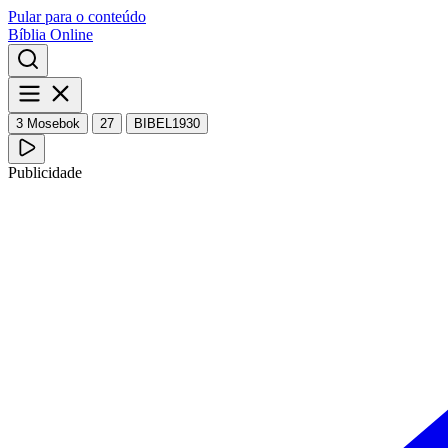
Pular para o conteúdo
Bíblia Online
3 Mosebok
27
BIBEL1930
Publicidade