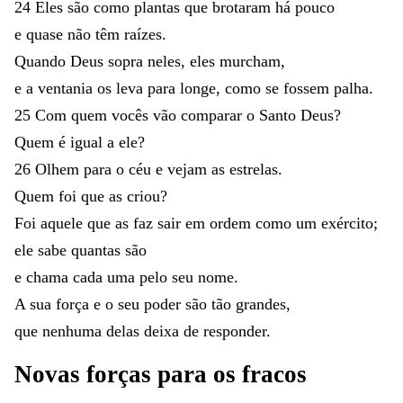
24
Eles
são
como
plantas
que
brotaram
há
pouco
e
quase
não
têm
raízes
.
Quando
Deus
sopra
neles
,
eles
murcham
,
e
a
ventania
os
leva
para
longe
,
como
se
fossem
palha
.
25
Com
quem
vocês
vão
comparar
o
Santo
Deus
?
Quem
é
igual
a
ele
?
26
Olhem
para
o
céu
e
vejam
as
estrelas
.
Quem
foi
que
as
criou
?
Foi
aquele
que
as
faz
sair
em
ordem
como
um
exército
;
ele
sabe
quantas
são
e
chama
cada
uma
pelo
seu
nome
.
A
sua
força
e
o
seu
poder
são
tão
grandes
,
que
nenhuma
delas
deixa
de
responder
.
Novas
forças
para
os
fracos