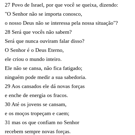
27
Povo
de
Israel
,
por
que
você
se
queixa
,
dizendo
:
"
O
Senhor
não
se
importa
conosco
,
o
nosso
Deus
não
se
interessa
pela
nossa
situação
"
?
28
Será
que
vocês
não
sabem
?
Será
que
nunca
ouviram
falar
disso
?
O
Senhor
é
o
Deus
Eterno
,
ele
criou
o
mundo
inteiro
.
Ele
não
se
cansa
,
não
fica
fatigado
;
ninguém
pode
medir
a
sua
sabedoria
.
29
Aos
cansados
ele
dá
novas
forças
e
enche
de
energia
os
fracos
.
30
Até
os
jovens
se
cansam
,
e
os
moços
tropeçam
e
caem
;
31
mas
os
que
confiam
no
Senhor
recebem
sempre
novas
forças
.