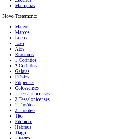
Malaquias
Novo Testamento
Mateus
Marcos
Lucas
João
Atos
Romanos
1 Coríntios
2 Coríntios
Gálatas
Efésios
Filipenses
Colossenses
1 Tessalonicenses
2 Tessalonicenses
1 Timóteo
2 Timóteo
Tito
Filemom
Hebreus
Tiago
1 Pedro