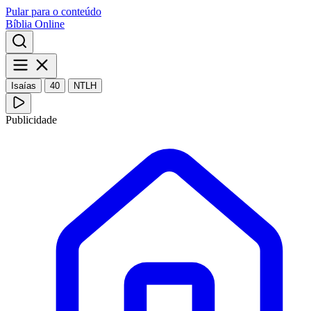
Pular para o conteúdo
Bíblia Online
Isaías
40
NTLH
Publicidade