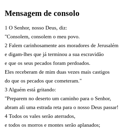
Mensagem
de
consolo
1
O
Senhor
,
nosso
Deus
,
diz
:
"
Consolem
,
consolem
o
meu
povo
.
2
Falem
carinhosamente
aos
moradores
de
Jerusalém
e
digam-lhes
que
já
terminou
a
sua
escravidão
e
que
os
seus
pecados
foram
perdoados
.
Eles
receberam
de
mim
duas
vezes
mais
castigos
do
que
os
pecados
que
cometeram
.
"
3
Alguém
está
gritando
:
"
Preparem
no
deserto
um
caminho
para
o
Senhor
,
abram
ali
uma
estrada
reta
para
o
nosso
Deus
passar
!
4
Todos
os
vales
serão
aterrados
,
e
todos
os
morros
e
montes
serão
aplanados
;