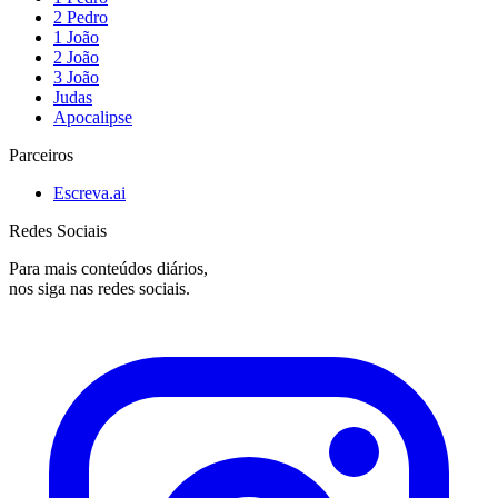
2 Pedro
1 João
2 João
3 João
Judas
Apocalipse
Parceiros
Escreva.ai
Redes Sociais
Para mais conteúdos diários,
nos siga nas redes sociais.