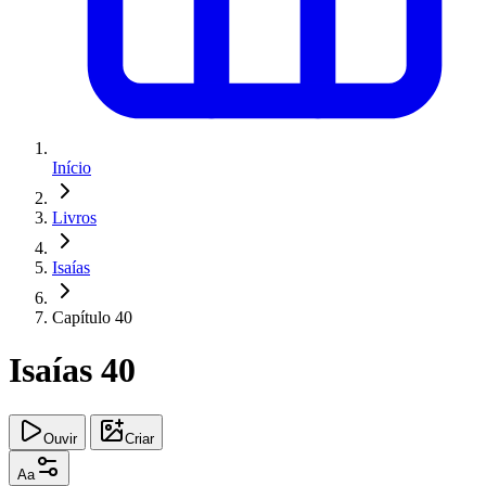
Início
Livros
Isaías
Capítulo 40
Isaías 40
Ouvir
Criar
Aa