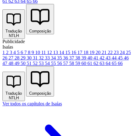
61
62
63
64
65
66
Tradução
Composição
NTLH
Publicidade
Isaías
1
2
3
4
5
6
7
8
9
10
11
12
13
14
15
16
17
18
19
20
21
22
23
24
25
26
27
28
29
30
31
32
33
34
35
36
37
38
39
40
41
42
43
44
45
46
47
48
49
50
51
52
53
54
55
56
57
58
59
60
61
62
63
64
65
66
Tradução
Composição
NTLH
Ver todos os capítulos de Isaías