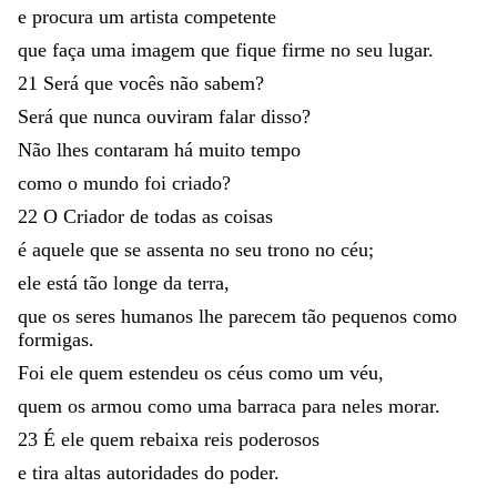
e
procura
um
artista
competente
que
faça
uma
imagem
que
fique
firme
no
seu
lugar
.
21
Será
que
vocês
não
sabem
?
Será
que
nunca
ouviram
falar
disso
?
Não
lhes
contaram
há
muito
tempo
como
o
mundo
foi
criado
?
22
O
Criador
de
todas
as
coisas
é
aquele
que
se
assenta
no
seu
trono
no
céu
;
ele
está
tão
longe
da
terra
,
que
os
seres
humanos
lhe
parecem
tão
pequenos
como
formigas
.
Foi
ele
quem
estendeu
os
céus
como
um
véu
,
quem
os
armou
como
uma
barraca
para
neles
morar
.
23
É
ele
quem
rebaixa
reis
poderosos
e
tira
altas
autoridades
do
poder
.