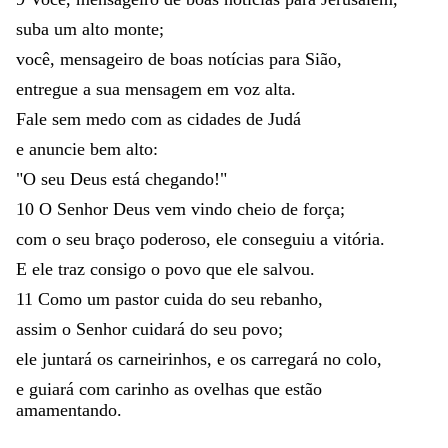
suba
um
alto
monte
;
você
,
mensageiro
de
boas
notícias
para
Sião
,
entregue
a
sua
mensagem
em
voz
alta
.
Fale
sem
medo
com
as
cidades
de
Judá
e
anuncie
bem
alto
:
"
O
seu
Deus
está
chegando
!
"
10
O
Senhor
Deus
vem
vindo
cheio
de
força
;
com
o
seu
braço
poderoso
,
ele
conseguiu
a
vitória
.
E
ele
traz
consigo
o
povo
que
ele
salvou
.
11
Como
um
pastor
cuida
do
seu
rebanho
,
assim
o
Senhor
cuidará
do
seu
povo
;
ele
juntará
os
carneirinhos
,
e
os
carregará
no
colo
,
e
guiará
com
carinho
as
ovelhas
que
estão
amamentando
.