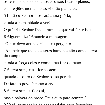
os
terrenos
cheios
de
altos
e
baixos
ficarão
planos
,
e
as
regiões
montanhosas
virarão
planícies
.
5
Então
o
Senhor
mostrará
a
sua
glória
,
e
toda
a
humanidade
a
verá
.
O
próprio
Senhor
Deus
prometeu
que
vai
fazer
isso
.
"
6
Alguém
diz
:
"
Anuncie
a
mensagem
!
"
"
O
que
devo
anunciar
?
"
—
eu
pergunto
.
"
Anuncie
que
todos
os
seres
humanos
são
como
a
erva
do
campo
e
toda
a
força
deles
é
como
uma
flor
do
mato
.
7
A
erva
seca
,
e
as
flores
caem
quando
o
sopro
do
Senhor
passa
por
elas
.
De
fato
,
o
povo
é
como
a
erva
.
8
A
erva
seca
,
a
flor
cai
,
mas
a
palavra
do
nosso
Deus
dura
para
sempre
.
"
9
Você
,
mensageiro
de
boas
notícias
para
Jerusalém
,