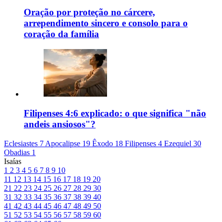
Oração por proteção no cárcere,
arrependimento sincero e consolo para o
coração da família
Filipenses 4:6 explicado: o que significa "não
andeis ansiosos"?
Eclesiastes 7
Apocalipse 19
Êxodo 18
Filipenses 4
Ezequiel 30
Obadias 1
Isaías
1
2
3
4
5
6
7
8
9
10
11
12
13
14
15
16
17
18
19
20
21
22
23
24
25
26
27
28
29
30
31
32
33
34
35
36
37
38
39
40
41
42
43
44
45
46
47
48
49
50
51
52
53
54
55
56
57
58
59
60