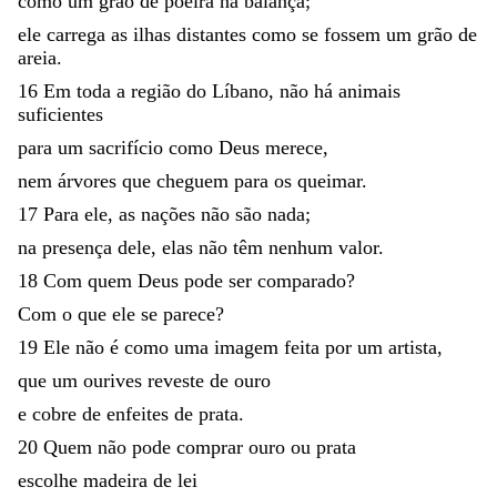
como
um
grão
de
poeira
na
balança
;
ele
carrega
as
ilhas
distantes
como
se
fossem
um
grão
de
areia
.
16
Em
toda
a
região
do
Líbano
,
não
há
animais
suficientes
para
um
sacrifício
como
Deus
merece
,
nem
árvores
que
cheguem
para
os
queimar
.
17
Para
ele
,
as
nações
não
são
nada
;
na
presença
dele
,
elas
não
têm
nenhum
valor
.
18
Com
quem
Deus
pode
ser
comparado
?
Com
o
que
ele
se
parece
?
19
Ele
não
é
como
uma
imagem
feita
por
um
artista
,
que
um
ourives
reveste
de
ouro
e
cobre
de
enfeites
de
prata
.
20
Quem
não
pode
comprar
ouro
ou
prata
escolhe
madeira
de
lei