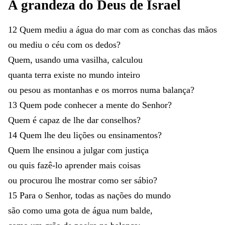
A
grandeza
do
Deus
de
Israel
12
Quem
mediu
a
água
do
mar
com
as
conchas
das
mãos
ou
mediu
o
céu
com
os
dedos
?
Quem
,
usando
uma
vasilha
,
calculou
quanta
terra
existe
no
mundo
inteiro
ou
pesou
as
montanhas
e
os
morros
numa
balança
?
13
Quem
pode
conhecer
a
mente
do
Senhor
?
Quem
é
capaz
de
lhe
dar
conselhos
?
14
Quem
lhe
deu
lições
ou
ensinamentos
?
Quem
lhe
ensinou
a
julgar
com
justiça
ou
quis
fazê-lo
aprender
mais
coisas
ou
procurou
lhe
mostrar
como
ser
sábio
?
15
Para
o
Senhor
,
todas
as
nações
do
mundo
são
como
uma
gota
de
água
num
balde
,