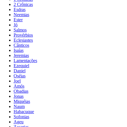
2 Crônicas
Esdras
Neemias
Ester
Jó
Salmos
Provérbios
Eclesiastes
Cânticos
Isaías
Jeremias
Lamentações
Ezequiel
Daniel
Oséias
Joel
Amós
Obadias
Jonas
Miquéias
Naum
Habacuque
Sofonias
Ageu
Zacarias