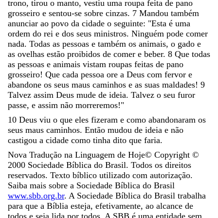
trono
,
tirou
o
manto
,
vestiu
uma
roupa
feita
de
pano
grosseiro
e
sentou-se
sobre
cinzas
.
7
Mandou
também
anunciar
ao
povo
da
cidade
o
seguinte
:
"
Esta
é
uma
ordem
do
rei
e
dos
seus
ministros
.
Ninguém
pode
comer
nada
.
Todas
as
pessoas
e
também
os
animais
,
o
gado
e
as
ovelhas
estão
proibidos
de
comer
e
beber
.
8
Que
todas
as
pessoas
e
animais
vistam
roupas
feitas
de
pano
grosseiro
!
Que
cada
pessoa
ore
a
Deus
com
fervor
e
abandone
os
seus
maus
caminhos
e
as
suas
maldades
!
9
Talvez
assim
Deus
mude
de
ideia
.
Talvez
o
seu
furor
passe
,
e
assim
não
morreremos
!
"
10
Deus
viu
o
que
eles
fizeram
e
como
abandonaram
os
seus
maus
caminhos
.
Então
mudou
de
ideia
e
não
castigou
a
cidade
como
tinha
dito
que
faria
.
Nova Tradução na Linguagem de Hoje
© Copyright ©
2000
Sociedade Bíblica do Brasil. Todos os direitos
reservados. Texto bíblico utilizado com autorização.
Saiba mais sobre a Sociedade Bíblica do Brasil
www.sbb.org.br
. A Sociedade Bíblica do Brasil trabalha
para que a Bíblia esteja, efetivamente, ao alcance de
todos e seja lida por todos. A SBB é uma entidade sem