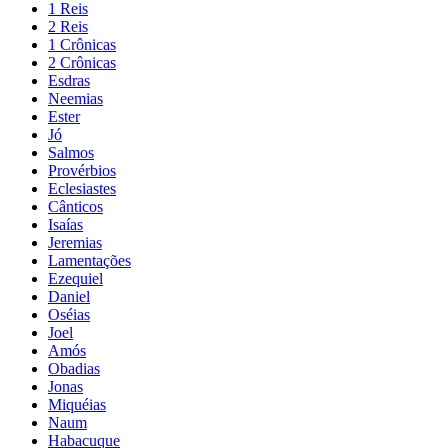
1 Reis
2 Reis
1 Crônicas
2 Crônicas
Esdras
Neemias
Ester
Jó
Salmos
Provérbios
Eclesiastes
Cânticos
Isaías
Jeremias
Lamentações
Ezequiel
Daniel
Oséias
Joel
Amós
Obadias
Jonas
Miquéias
Naum
Habacuque