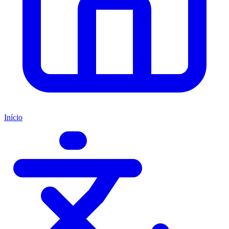
Início