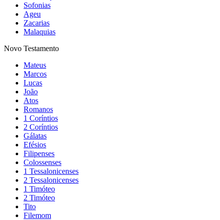
Sofonias
Ageu
Zacarias
Malaquias
Novo Testamento
Mateus
Marcos
Lucas
João
Atos
Romanos
1 Coríntios
2 Coríntios
Gálatas
Efésios
Filipenses
Colossenses
1 Tessalonicenses
2 Tessalonicenses
1 Timóteo
2 Timóteo
Tito
Filemom