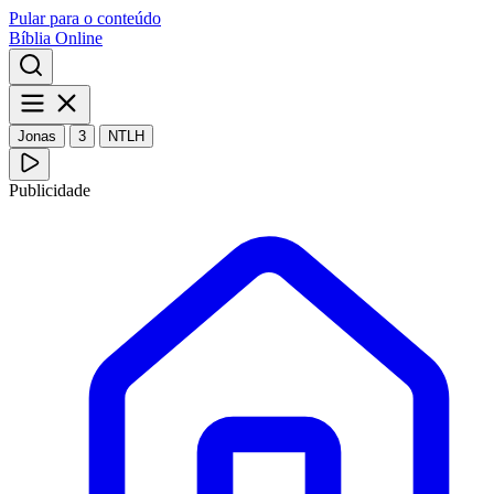
Pular para o conteúdo
Bíblia Online
Jonas
3
NTLH
Publicidade