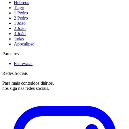
Hebreus
Tiago
1 Pedro
2 Pedro
1 João
2 João
3 João
Judas
Apocalipse
Parceiros
Escreva.ai
Redes Sociais
Para mais conteúdos diários,
nos siga nas redes sociais.