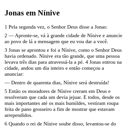
Jonas
em
Nínive
1
Pela
segunda
vez
,
o
Senhor
Deus
disse
a
Jonas
:
2
—
Apronte-se
,
vá
à
grande
cidade
de
Nínive
e
anuncie
ao
povo
de
lá
a
mensagem
que
eu
vou
dar
a
você
.
3
Jonas
se
aprontou
e
foi
a
Nínive
,
como
o
Senhor
Deus
havia
ordenado
.
Nínive
era
tão
grande
,
que
uma
pessoa
levava
três
dias
para
atravessá-la
a
pé
.
4
Jonas
entrou
na
cidade
,
andou
um
dia
inteiro
e
então
começou
a
anunciar
:
—
Dentro
de
quarenta
dias
,
Nínive
será
destruída
!
5
Então
os
moradores
de
Nínive
creram
em
Deus
e
resolveram
que
cada
um
devia
jejuar
.
E
todos
,
desde
os
mais
importantes
até
os
mais
humildes
,
vestiram
roupa
feita
de
pano
grosseiro
a
fim
de
mostrar
que
estavam
arrependidos
.
6
Quando
o
rei
de
Nínive
soube
disso
,
levantou-se
do