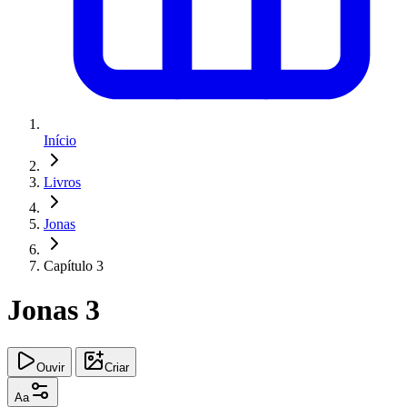
Início
Livros
Jonas
Capítulo 3
Jonas 3
Ouvir
Criar
Aa