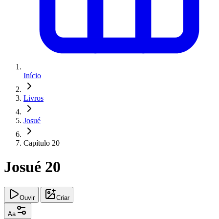
Início
Livros
Josué
Capítulo 20
Josué 20
Ouvir
Criar
Aa