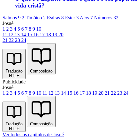
vida cristã?
Salmos 9
2 Timóteo 2
Esdras 8
Ester 3
Atos 7
Números 32
Josué
1
2
3
4
5
6
7
8
9
10
11
12
13
14
15
16
17
18
19
20
21
22
23
24
Tradução
Composição
NTLH
Publicidade
Josué
1
2
3
4
5
6
7
8
9
10
11
12
13
14
15
16
17
18
19
20
21
22
23
24
Tradução
Composição
NTLH
Ver todos os capítulos de Josué