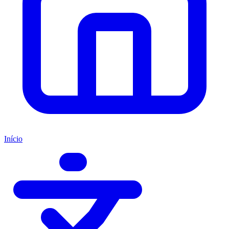
Início