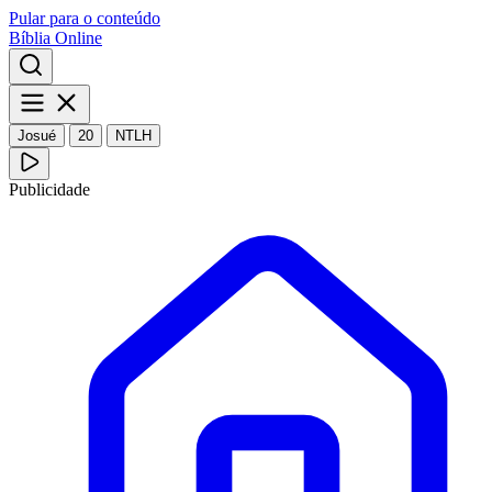
Pular para o conteúdo
Bíblia Online
Josué
20
NTLH
Publicidade