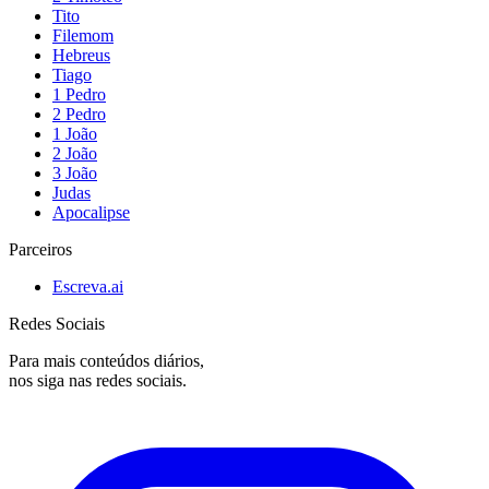
Tito
Filemom
Hebreus
Tiago
1 Pedro
2 Pedro
1 João
2 João
3 João
Judas
Apocalipse
Parceiros
Escreva.ai
Redes Sociais
Para mais conteúdos diários,
nos siga nas redes sociais.