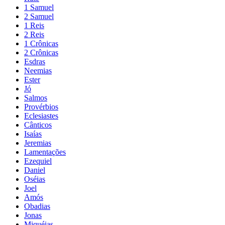
1 Samuel
2 Samuel
1 Reis
2 Reis
1 Crônicas
2 Crônicas
Esdras
Neemias
Ester
Jó
Salmos
Provérbios
Eclesiastes
Cânticos
Isaías
Jeremias
Lamentações
Ezequiel
Daniel
Oséias
Joel
Amós
Obadias
Jonas
Miquéias