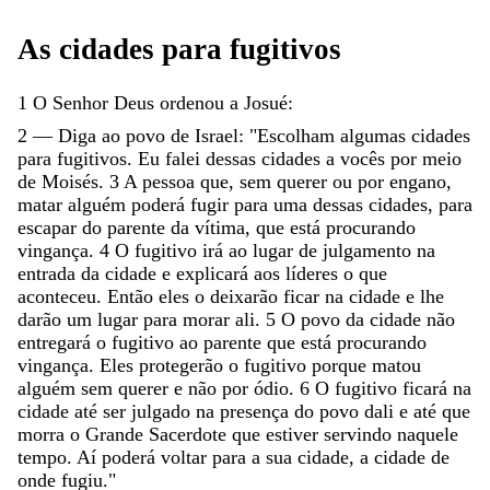
As
cidades
para
fugitivos
1
O
Senhor
Deus
ordenou
a
Josué
:
2
—
Diga
ao
povo
de
Israel
:
"
Escolham
algumas
cidades
para
fugitivos
.
Eu
falei
dessas
cidades
a
vocês
por
meio
de
Moisés
.
3
A
pessoa
que
,
sem
querer
ou
por
engano
,
matar
alguém
poderá
fugir
para
uma
dessas
cidades
,
para
escapar
do
parente
da
vítima
,
que
está
procurando
vingança
.
4
O
fugitivo
irá
ao
lugar
de
julgamento
na
entrada
da
cidade
e
explicará
aos
líderes
o
que
aconteceu
.
Então
eles
o
deixarão
ficar
na
cidade
e
lhe
darão
um
lugar
para
morar
ali
.
5
O
povo
da
cidade
não
entregará
o
fugitivo
ao
parente
que
está
procurando
vingança
.
Eles
protegerão
o
fugitivo
porque
matou
alguém
sem
querer
e
não
por
ódio
.
6
O
fugitivo
ficará
na
cidade
até
ser
julgado
na
presença
do
povo
dali
e
até
que
morra
o
Grande
Sacerdote
que
estiver
servindo
naquele
tempo
.
Aí
poderá
voltar
para
a
sua
cidade
,
a
cidade
de
onde
fugiu
.
"