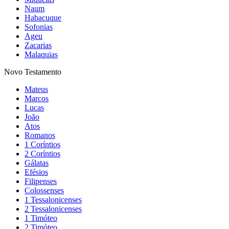
Naum
Habacuque
Sofonias
Ageu
Zacarias
Malaquias
Novo Testamento
Mateus
Marcos
Lucas
João
Atos
Romanos
1 Coríntios
2 Coríntios
Gálatas
Efésios
Filipenses
Colossenses
1 Tessalonicenses
2 Tessalonicenses
1 Timóteo
2 Timóteo