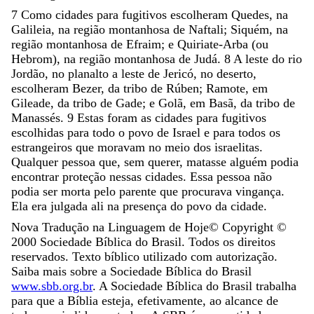
7
Como
cidades
para
fugitivos
escolheram
Quedes
,
na
Galileia
,
na
região
montanhosa
de
Naftali
;
Siquém
,
na
região
montanhosa
de
Efraim
;
e
Quiriate-Arba
(
ou
Hebrom
)
,
na
região
montanhosa
de
Judá
.
8
A
leste
do
rio
Jordão
,
no
planalto
a
leste
de
Jericó
,
no
deserto
,
escolheram
Bezer
,
da
tribo
de
Rúben
;
Ramote
,
em
Gileade
,
da
tribo
de
Gade
;
e
Golã
,
em
Basã
,
da
tribo
de
Manassés
.
9
Estas
foram
as
cidades
para
fugitivos
escolhidas
para
todo
o
povo
de
Israel
e
para
todos
os
estrangeiros
que
moravam
no
meio
dos
israelitas
.
Qualquer
pessoa
que
,
sem
querer
,
matasse
alguém
podia
encontrar
proteção
nessas
cidades
.
Essa
pessoa
não
podia
ser
morta
pelo
parente
que
procurava
vingança
.
Ela
era
julgada
ali
na
presença
do
povo
da
cidade
.
Nova Tradução na Linguagem de Hoje
© Copyright ©
2000
Sociedade Bíblica do Brasil. Todos os direitos
reservados. Texto bíblico utilizado com autorização.
Saiba mais sobre a Sociedade Bíblica do Brasil
www.sbb.org.br
. A Sociedade Bíblica do Brasil trabalha
para que a Bíblia esteja, efetivamente, ao alcance de