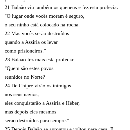
21
Balaão
viu
também
os
queneus
e
fez
esta
profecia
:
"
O
lugar
onde
vocês
moram
é
seguro
,
o
seu
ninho
está
colocado
na
rocha
.
22
Mas
vocês
serão
destruídos
quando
a
Assíria
os
levar
como
prisioneiros
.
"
23
Balaão
fez
mais
esta
profecia
:
"
Quem
são
estes
povos
reunidos
no
Norte
?
24
De
Chipre
virão
os
inimigos
nos
seus
navios
;
eles
conquistarão
a
Assíria
e
Héber
,
mas
depois
eles
mesmos
serão
destruídos
para
sempre
.
"
25
Depois
Balaão
se
aprontou
e
voltou
para
casa
.
E