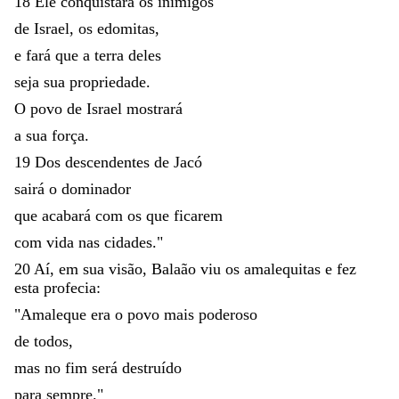
18
Ele
conquistará
os
inimigos
de
Israel
,
os
edomitas
,
e
fará
que
a
terra
deles
seja
sua
propriedade
.
O
povo
de
Israel
mostrará
a
sua
força
.
19
Dos
descendentes
de
Jacó
sairá
o
dominador
que
acabará
com
os
que
ficarem
com
vida
nas
cidades
.
"
20
Aí
,
em
sua
visão
,
Balaão
viu
os
amalequitas
e
fez
esta
profecia
:
"
Amaleque
era
o
povo
mais
poderoso
de
todos
,
mas
no
fim
será
destruído
para
sempre
.
"