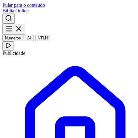
Pular para o conteúdo
Bíblia Online
Números
24
NTLH
Publicidade