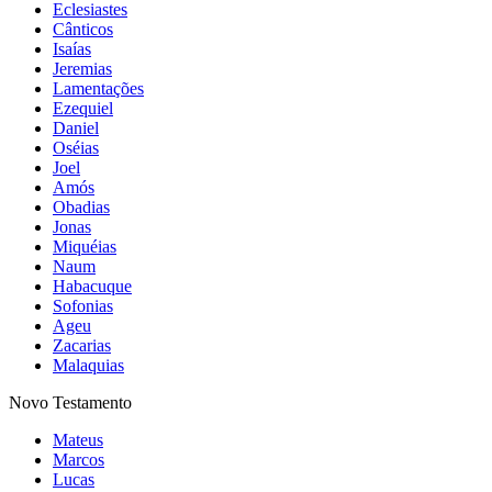
Eclesiastes
Cânticos
Isaías
Jeremias
Lamentações
Ezequiel
Daniel
Oséias
Joel
Amós
Obadias
Jonas
Miquéias
Naum
Habacuque
Sofonias
Ageu
Zacarias
Malaquias
Novo Testamento
Mateus
Marcos
Lucas