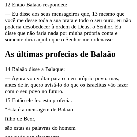
12
Então
Balaão
respondeu
:
—
Eu
disse
aos
seus
mensageiros
que
,
13
mesmo
que
você
me
desse
toda
a
sua
prata
e
todo
o
seu
ouro
,
eu
não
poderia
desobedecer
à
ordem
de
Deus
,
o
Senhor
.
Eu
disse
que
não
faria
nada
por
minha
própria
conta
e
somente
diria
aquilo
que
o
Senhor
me
ordenasse
.
As
últimas
profecias
de
Balaão
14
Balaão
disse
a
Balaque
:
—
Agora
vou
voltar
para
o
meu
próprio
povo
;
mas
,
antes
de
ir
,
quero
avisá-lo
do
que
os
israelitas
vão
fazer
com
o
seu
povo
no
futuro
.
15
Então
ele
fez
esta
profecia
:
"
Esta
é
a
mensagem
de
Balaão
,
filho
de
Beor
,
são
estas
as
palavras
do
homem
que
pode
ver
claramente
,