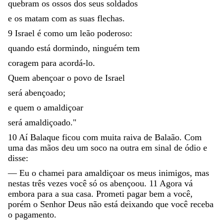
quebram
os
ossos
dos
seus
soldados
e
os
matam
com
as
suas
flechas
.
9
Israel
é
como
um
leão
poderoso
:
quando
está
dormindo
,
ninguém
tem
coragem
para
acordá-lo
.
Quem
abençoar
o
povo
de
Israel
será
abençoado
;
e
quem
o
amaldiçoar
será
amaldiçoado
.
"
10
Aí
Balaque
ficou
com
muita
raiva
de
Balaão
.
Com
uma
das
mãos
deu
um
soco
na
outra
em
sinal
de
ódio
e
disse
:
—
Eu
o
chamei
para
amaldiçoar
os
meus
inimigos
,
mas
nestas
três
vezes
você
só
os
abençoou
.
11
Agora
vá
embora
para
a
sua
casa
.
Prometi
pagar
bem
a
você
,
porém
o
Senhor
Deus
não
está
deixando
que
você
receba
o
pagamento
.