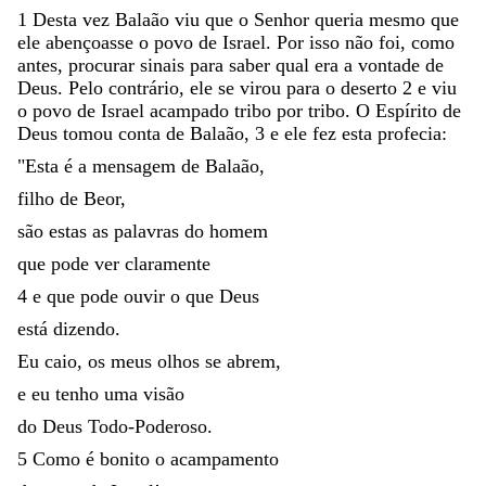
1
Desta
vez
Balaão
viu
que
o
Senhor
queria
mesmo
que
ele
abençoasse
o
povo
de
Israel
.
Por
isso
não
foi
,
como
antes
,
procurar
sinais
para
saber
qual
era
a
vontade
de
Deus
.
Pelo
contrário
,
ele
se
virou
para
o
deserto
2
e
viu
o
povo
de
Israel
acampado
tribo
por
tribo
.
O
Espírito
de
Deus
tomou
conta
de
Balaão
,
3
e
ele
fez
esta
profecia
:
"
Esta
é
a
mensagem
de
Balaão
,
filho
de
Beor
,
são
estas
as
palavras
do
homem
que
pode
ver
claramente
4
e
que
pode
ouvir
o
que
Deus
está
dizendo
.
Eu
caio
,
os
meus
olhos
se
abrem
,
e
eu
tenho
uma
visão
do
Deus
Todo-Poderoso
.
5
Como
é
bonito
o
acampamento