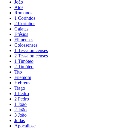
João
Atos
Romanos
1 Coríntios
2 Coríntios
Gálatas
Efésios
Filipenses
Colossenses
1 Tessalonicenses
2 Tessalonicenses
1 Timóteo
2 Timóteo
Tito
Filemom
Hebreus
Tiago
1 Pedro
2 Pedro
1 João
2 João
3 João
Judas
Apocalipse