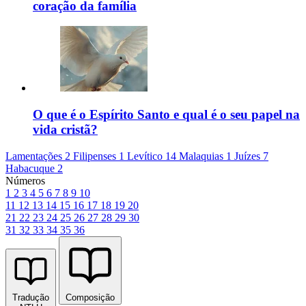
coração da família
O que é o Espírito Santo e qual é o seu papel na
vida cristã?
Lamentações 2
Filipenses 1
Levítico 14
Malaquias 1
Juízes 7
Habacuque 2
Números
1
2
3
4
5
6
7
8
9
10
11
12
13
14
15
16
17
18
19
20
21
22
23
24
25
26
27
28
29
30
31
32
33
34
35
36
Tradução
Composição