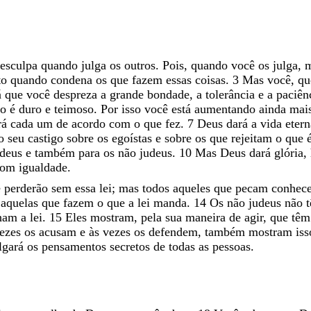
esculpa
quando
julga
os
outros
.
Pois
,
quando
você
os
julga
,
to
quando
condena
os
que
fazem
essas
coisas
.
3
Mas
você
,
q
á
que
você
despreza
a
grande
bondade
,
a
tolerância
e
a
paciên
ão
é
duro
e
teimoso
.
Por
isso
você
está
aumentando
ainda
mai
rá
cada
um
de
acordo
com
o
que
fez
.
7
Deus
dará
a
vida
eter
o
seu
castigo
sobre
os
egoístas
e
sobre
os
que
rejeitam
o
que
udeus
e
também
para
os
não
judeus
.
10
Mas
Deus
dará
glória
,
com
igualdade
.
e
perderão
sem
essa
lei
;
mas
todos
aqueles
que
pecam
conhec
s
aquelas
que
fazem
o
que
a
lei
manda
.
14
Os
não
judeus
não
nham
a
lei
.
15
Eles
mostram
,
pela
sua
maneira
de
agir
,
que
tê
ezes
os
acusam
e
às
vezes
os
defendem
,
também
mostram
iss
lgará
os
pensamentos
secretos
de
todas
as
pessoas
.