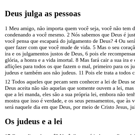
Deus
julga
as
pessoas
1
Meu
amigo
,
não
importa
quem
você
seja
,
você
não
tem
d
condenando
a
você
mesmo
.
2
Nós
sabemos
que
Deus
é
jus
você
pensa
que
escapará
do
julgamento
de
Deus
?
4
Ou
ser
quer
fazer
com
que
você
mude
de
vida
.
5
Mas
o
seu
coraç
ira
e
os
julgamentos
justos
de
Deus
,
6
pois
ele
recompensa
glória
,
a
honra
e
a
vida
imortal
.
8
Mas
fará
cair
a
sua
ira
e
aflições
para
todos
os
que
fazem
o
mal
,
primeiro
para
os
j
judeus
e
também
aos
não
judeus
.
11
Pois
ele
trata
a
todos
12
Todos
aqueles
que
pecam
sem
conhecer
a
lei
de
Deus
s
Deus
aceita
não
são
aquelas
que
somente
ouvem
a
lei
,
ma
que
a
lei
manda
,
eles
são
a
sua
própria
lei
,
embora
não
te
mostra
que
isso
é
verdade
,
e
os
seus
pensamentos
,
que
às
v
será
naquele
dia
em
que
Deus
,
por
meio
de
Cristo
Jesus
,
ju
Os
judeus
e
a
lei