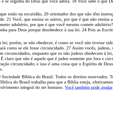
i
e
se
orgulha
do
Deus
que
você
adora
.
18
Você
sabe
o
que
D
que
estão
na
escuridão
,
20
orientador
dos
que
não
têm
instru
de
.
21
Você
,
que
ensina
os
outros
,
por
que
é
que
não
ensina
meter
adultério
,
por
que
é
que
você
mesmo
comete
adultério
onha
para
Deus
porque
desobedece
à
sua
lei
.
24
Pois
as
Escri
à
lei
;
porém
,
se
não
obedecer
,
é
como
se
você
não
tivesse
sid
tará
como
se
ele
fosse
circuncidado
.
27
Assim
vocês
,
judeus
,
em
circuncidados
,
enquanto
que
os
não
judeus
obedecem
à
lei
?
É
claro
que
não
é
aquele
que
é
judeu
somente
por
fora
e
cir
ração
circuncidado
;
e
isso
é
uma
coisa
que
o
Espírito
de
Deu
s
.
0
Sociedade Bíblica do Brasil. Todos os direitos reservados. T
íblica do Brasil trabalha para que a Bíblia esteja, efetivame
volvimento integral do ser humano.
Você também pode ajudar 