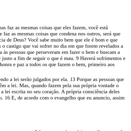
mas
faz
as
mesmas
coisas
que
eles
fazem
,
você
está
ue
faz
as
mesmas
coisas
que
condena
nos
outros
,
será
que
cia
de
Deus
?
Você
sabe
muito
bem
que
ele
é
bom
e
que
s
o
castigo
que
vai
sofrer
no
dia
em
que
forem
revelados
a
na
às
pessoas
que
perseveram
em
fazer
o
bem
e
buscam
a
é
justo
a
fim
de
seguir
o
que
é
mau
.
9
Haverá
sofrimentos
e
honra
e
paz
a
todos
os
que
fazem
o
bem
,
primeiro
aos
endo
a
lei
serão
julgados
por
ela
.
13
Porque
as
pessoas
que
têm
a
lei
.
Mas
,
quando
fazem
pela
sua
própria
vontade
o
m
a
lei
escrita
no
seu
coração
.
A
própria
consciência
deles
o
.
16
E
,
de
acordo
com
o
evangelho
que
eu
anuncio
,
assim