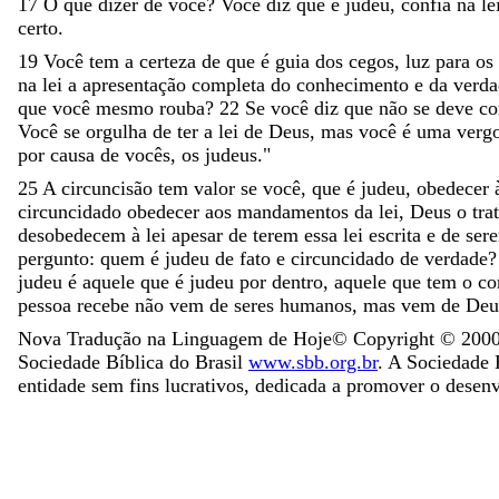
17
O
que
dizer
de
você
?
Você
diz
que
é
judeu
,
confia
na
le
certo
.
19
Você
tem
a
certeza
de
que
é
guia
dos
cegos
,
luz
para
os
na
lei
a
apresentação
completa
do
conhecimento
e
da
verda
que
você
mesmo
rouba
?
22
Se
você
diz
que
não
se
deve
co
Você
se
orgulha
de
ter
a
lei
de
Deus
,
mas
você
é
uma
verg
por
causa
de
vocês
,
os
judeus
.
"
25
A
circuncisão
tem
valor
se
você
,
que
é
judeu
,
obedecer
circuncidado
obedecer
aos
mandamentos
da
lei
,
Deus
o
tra
desobedecem
à
lei
apesar
de
terem
essa
lei
escrita
e
de
ser
pergunto
:
quem
é
judeu
de
fato
e
circuncidado
de
verdade
judeu
é
aquele
que
é
judeu
por
dentro
,
aquele
que
tem
o
co
pessoa
recebe
não
vem
de
seres
humanos
,
mas
vem
de
Deu
Nova Tradução na Linguagem de Hoje
© Copyright ©
200
Sociedade Bíblica do Brasil
www.sbb.org.br
. A Sociedade B
entidade sem fins lucrativos, dedicada a promover o desen