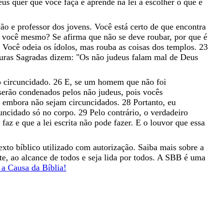
eus
quer
que
você
faça
e
aprende
na
lei
a
escolher
o
que
é
ção
e
professor
dos
jovens
.
Você
está
certo
de
que
encontra
a
você
mesmo
?
Se
afirma
que
não
se
deve
roubar
,
por
que
é
?
Você
odeia
os
ídolos
,
mas
rouba
as
coisas
dos
templos
.
23
turas
Sagradas
dizem
:
"
Os
não
judeus
falam
mal
de
Deus
o
circuncidado
.
26
E
,
se
um
homem
que
não
foi
serão
condenados
pelos
não
judeus
,
pois
vocês
,
embora
não
sejam
circuncidados
.
28
Portanto
,
eu
cuncidado
só
no
corpo
.
29
Pelo
contrário
,
o
verdadeiro
s
faz
e
que
a
lei
escrita
não
pode
fazer
.
E
o
louvor
que
essa
exto bíblico utilizado com autorização. Saiba mais sobre a
nte, ao alcance de todos e seja lida por todos. A SBB é uma
a Causa da Bíblia!