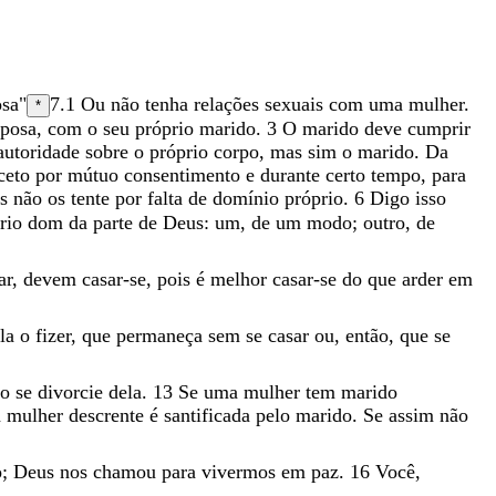
osa
"
7.1
Ou
não tenha relações sexuais com
uma mulher.
*
sposa
,
com
o
seu
próprio
marido
.
3
O
marido
deve
cumprir
autoridade
sobre
o
próprio
corpo
,
mas
sim
o
marido
.
Da
ceto
por
mútuo
consentimento
e
durante
certo
tempo
,
para
ás
não
os
tente
por
falta
de
domínio
próprio
.
6
Digo
isso
prio
dom
da
parte
de
Deus
:
um
,
de
um
modo
;
outro
,
de
ar
,
devem
casar-se
,
pois
é
melhor
casar-se
do
que
arder
em
ela
o
fizer
,
que
permaneça
sem
se
casar
ou
,
então
,
que
se
ão
se
divorcie
dela
.
13
Se
uma
mulher
tem
marido
a
mulher
descrente
é
santificada
pelo
marido
.
Se
assim
não
o
;
Deus
nos
chamou
para
vivermos
em
paz
.
16
Você
,