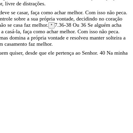
r
,
livre
de
distrações
.
deve
se
casar
,
faça
como
achar
melhor
.
Com
isso
não
peca
.
ntrole
sobre
a
sua
própria
vontade
,
decidindo
no
coração
não
se
casa
faz
melhor
.
7.36-38
Ou
36
Se alguém acha
*
o a casá-la, faça como achar melhor. Com isso não peca.
as domina a própria vontade e resolveu manter solteira a
m casamento faz melhor.
uem
quiser
,
desde
que
ele
pertença
ao
Senhor
.
40
Na
minha