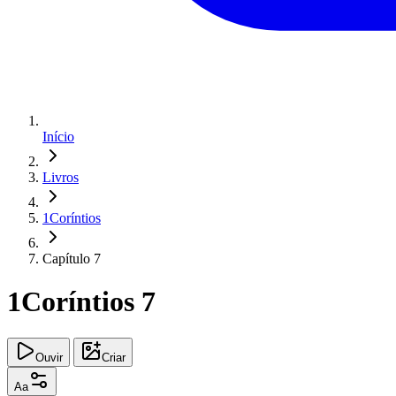
Início
Livros
1Coríntios
Capítulo 7
1Coríntios 7
Ouvir
Criar
Aa