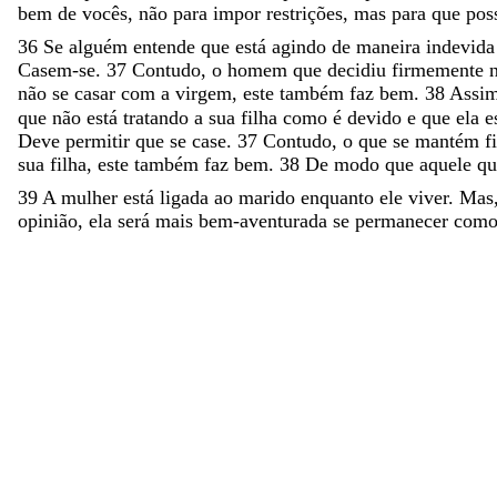
bem
de
vocês
,
não
para
impor
restrições
,
mas
para
que
po
36
Se
alguém
entende
que
está
agindo
de
maneira
indevid
Casem-se
.
37
Contudo
,
o
homem
que
decidiu
firmemente
não
se
casar
com
a
virgem
,
este
também
faz
bem
.
38
Assi
que não está tratando a sua filha como é devido e que ela
Deve permitir que se case.
37
Contudo, o que se mantém fi
sua filha, este também faz bem.
38
De modo que aquele que
39
A
mulher
está
ligada
ao
marido
enquanto
ele
viver
.
Mas
opinião
,
ela
será
mais
bem-aventurada
se
permanecer
com