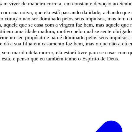
ssam
viver
de
maneira
correta
,
em
constante
devoção
ao
Senho
a
com
sua
noiva
,
que
ela
está
passando
da
idade
,
achando
que
no
coração
não
ser
dominado
pelos
seus
impulsos
,
mas
tem
co
m
,
aquele
que
se
casa
com
a
virgem
faz
bem
,
mas
aquele
que
 está em uma idade madura, motivo pelo qual se sente obrigad
rme no seu propósito e não é dominado pelos seus impulsos, m
 dá a sua filha em casamento faz bem, mas o que não a dá e
,
se
o
marido
dela
morrer
,
ela
estará
livre
para
se
casar
com
q
o
está
,
e
penso
que
eu
também
tenho
o
Espírito
de
Deus
.