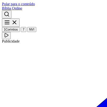
Pular para o conteúdo
Bíblia Online
1Coríntios
7
NVI
Publicidade