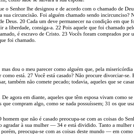
ue
o
Senhor
lhe
designou
e
de
acordo
com
o
chamado
de
Deu
a
sua
circuncisão
.
Foi
alguém
chamado
sendo
incircunciso
?
de
Deus
.
20
Cada
um
deve
permanecer
na
condição
em
que
f
uir
a
liberdade
,
consiga-a
.
22
Pois
aquele
que
foi
chamado
pe
hamado
,
é
escravo
de
Cristo
.
23
Vocês
foram
comprados
por
que
foi
chamado
.
,
mas
dou
o
meu
parecer
como
alguém
que
,
pela
misericórdi
er
como
está
.
27
Você
está
casado
?
Não
procure
divorciar-se
.
sar
,
também
não
comete
pecado
;
todavia
,
aqueles
que
se
cas
.
De
agora
em
diante
,
aqueles
que
têm
esposa
vivam
como
s
s
que
compram
algo
,
como
se
nada
possuíssem
;
31
os
que
us
O
homem
que
não
é
casado
preocupa-se
com
as
coisas
do
Sen
o
agradar
à
sua
mulher
—
34
e
está
dividido
.
Tanto
a
mulher
,
porém
,
preocupa-se
com
as
coisas
deste
mundo
—
em
com