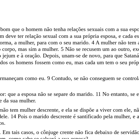
é
bom
que
o
homem
não
tenha
relações
sexuais
com
a
sua
esp
em
deve
ter
relação
sexual
com
a
sua
própria
esposa
,
e
cada
e
forma
,
a
mulher
,
para
com
o
seu
marido
.
4
A
mulher
não
tem
o
corpo
,
mas
sim
a
mulher
.
5
Não
se
recusem
um
ao
outro
,
ex
o
jejum e à oração.
Depois
,
unam-se
de
novo
,
para
que
Satan
odos
os
homens
fossem
como
eu
,
mas
cada
um
tem
o
seu
pró
ermaneçam
como
eu
.
9
Contudo
,
se
não
conseguem
se
control
or
:
que
a
esposa
não
se
separe
do
marido
.
11
No
entanto
,
se
ie
da
sua
mulher
.
rmão
tem
mulher
descrente
,
e
ela
se
dispõe
a
viver
com
ele
,
n
dele
.
14
Pois
o
marido
descrente
é
santificado
pela
mulher
,
e
os
.
.
Em
tais
casos
,
o
cônjuge
crente
não
fica
debaixo
de
servidã
em
,
como
sabe
se
salvará
a
sua
esposa
?