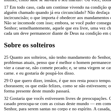
17
Em
todo
caso
,
cada
um
continue
vivendo
na
condição
q
alguém
chamado
quando
já
era
circuncidado
?
Não
desfaça
incircuncisão
;
o
que
importa
é
obedecer
aos
mandamentos
Não
se
incomode
com
isso
;
embora
,
se
você
puder
conseg
Senhor
;
semelhantemente
,
aquele
que
era
livre
,
uma
vez
c
cada
um
deve
permanecer
diante
de
Deus
na
condição
em
Sobre
os
solteiros
25
Quanto
aos
solteiros
,
não
tenho
mandamento
do
Senhor
problemas
atuais
,
penso
que
é
melhor
o
homem
permanec
vier
a
casar-se
,
não
comete
pecado
;
e
,
se
uma
virgem
se
ca
carne.
e
eu
gostaria
de
poupá-los
disso
.
29
O
que
quero
dizer
,
irmãos
,
é
que
nos
resta
pouco
tempo
chorassem
;
os
que
estão
felizes
,
como
se
não
estivessem
;
o
forma
presente
deste
mundo
passará
.
32
Gostaria
que
vocês
estivessem
livres
de
preocupações
.
casado
preocupa-se
com
as
coisas
deste
mundo
—
em
com
Senhor
,
para
serem
santas
no
corpo
e
no
espírito
.
A
casada