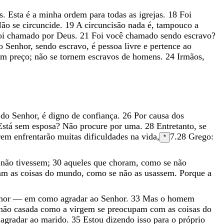
s
.
Esta
é
a
minha
ordem
para
todas
as
igrejas
.
18
Foi
Não
se
circuncide
.
19
A
circuncisão
nada
é
,
tampouco
a
oi
chamado
por
Deus
.
21
Foi
você
chamado
sendo
escravo
?
lo
Senhor
,
sendo
escravo
,
é
pessoa
livre
e
pertence
ao
um
preço
;
não
se
tornem
escravos
de
homens
.
24
Irmãos
,
a
do
Senhor
,
é
digno
de
confiança
.
26
Por
causa
dos
Está
sem
esposa
?
Não
procure
por
uma
.
28
Entretanto
,
se
arem
enfrentarão
muitas
dificuldades
na
vida
,
7.28
Grego:
*
e
não
tivessem
;
30
aqueles
que
choram
,
como
se
não
am
as
coisas
do
mundo
,
como
se
não
as
usassem
.
Porque
a
hor
—
em
como
agradar
ao
Senhor
.
33
Mas
o
homem
não
casada
como
a
virgem
se
preocupam
com
as
coisas
do
o
agradar
ao
marido
.
35
Estou
dizendo
isso
para
o
próprio