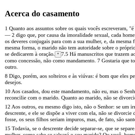
Acerca
do
casamento
1
Quanto
aos
assuntos
sobre
os
quais
vocês
escreveram
,
"
—
2
digo
que
,
por
causa
da
imoralidade
sexual
,
cada
hom
os
deveres
conjugais
para
com
a
sua
mulher
,
e
,
da
mesma
mesma
forma
,
o
marido
não
tem
autoridade
sobre
o
própri
se
dedicarem
à
oração
.
7.5
Há manuscritos que trazem
a
*
como
concessão
,
não
como
mandamento
.
7
Gostaria
que
t
outro
.
8
Digo
,
porém
,
aos
solteiros
e
às
viúvas
:
é
bom
que
eles
p
desejos
.
10
Aos
casados
,
dou
este
mandamento
,
não
eu
,
mas
o
Senh
reconcilie
com
o
marido
.
Quanto
ao
marido
,
não
se
divorc
12
Aos
outros
,
eu
mesmo
digo
isto
,
não
o
Senhor
:
se
um
i
descrente
,
e
ele
se
dispõe
a
viver
com
ela
,
não
se
divorcie
fosse
,
os
seus
filhos
seriam
impuros
,
mas
,
de
fato
,
são
sant
15
Todavia
,
se
o
descrente
decide
separar-se
,
que
se
separe
mulher
,
como
sabe
se
salvará
o
seu
marido
?
Ou
você
,
hom