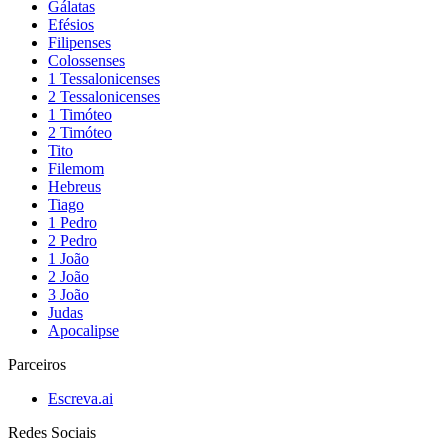
Gálatas
Efésios
Filipenses
Colossenses
1 Tessalonicenses
2 Tessalonicenses
1 Timóteo
2 Timóteo
Tito
Filemom
Hebreus
Tiago
1 Pedro
2 Pedro
1 João
2 João
3 João
Judas
Apocalipse
Parceiros
Escreva.ai
Redes Sociais