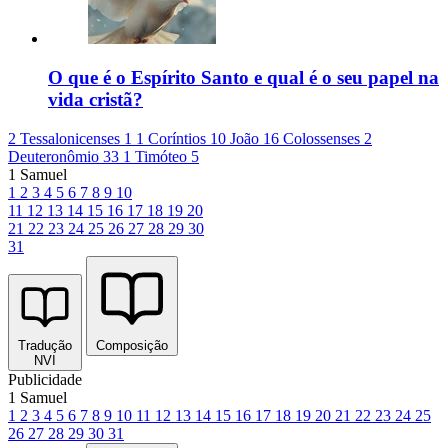
O que é o Espírito Santo e qual é o seu papel na
vida cristã?
2 Tessalonicenses 1
1 Coríntios 10
João 16
Colossenses 2
Deuteronômio 33
1 Timóteo 5
1 Samuel
1
2
3
4
5
6
7
8
9
10
11
12
13
14
15
16
17
18
19
20
21
22
23
24
25
26
27
28
29
30
31
Tradução
Composição
NVI
Publicidade
1 Samuel
1
2
3
4
5
6
7
8
9
10
11
12
13
14
15
16
17
18
19
20
21
22
23
24
25
26
27
28
29
30
31