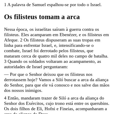
1
A
palavra
de
Samuel
espalhou-se
por
todo
o
Israel
.
Os
filisteus
tomam
a
arca
Nessa
época
,
os
israelitas
saíram
à
guerra
contra
os
filisteus
.
Eles
acamparam
em
Ebenézer
,
e
os
filisteus
em
Afeque
.
2
Os
filisteus
dispuseram
as
suas
tropas
em
linha
para
enfrentar
Israel
,
e
,
intensificando-se
o
combate
,
Israel
foi
derrotado
pelos
filisteus
,
que
mataram
cerca
de
quatro
mil
deles
no
campo
de
batalha
.
3
Quando
os
soldados
voltaram
ao
acampamento
,
as
autoridades
de
Israel
perguntaram
:
—
Por
que
o
Senhor
deixou
que
os
filisteus
nos
derrotassem
hoje
?
Vamos
a
Siló
buscar
a
arca
da
aliança
do
Senhor
,
para
que
ele
vá
conosco
e
nos
salve
das
mãos
dos
nossos
inimigos
.
4
Então
,
mandaram
trazer
de
Siló
a
arca
da
aliança
do
Senhor
dos
Exércitos
,
cujo
trono
está
entre
os
querubins
.
Os
dois
filhos
de
Eli
,
Hofni
e
Fineias
,
acompanharam
a
arca
da
aliança
de
Deus
.