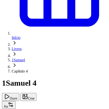
Início
Livros
1Samuel
Capítulo 4
1Samuel 4
Ouvir
Criar
Aa