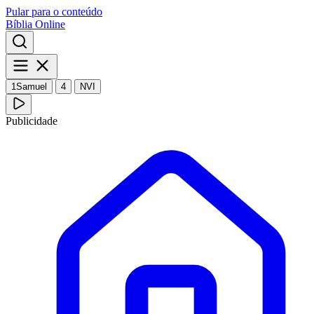
Pular para o conteúdo
Bíblia Online
1Samuel
4
NVI
Publicidade