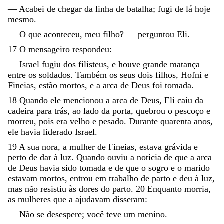
—
Acabei
de
chegar
da
linha
de
batalha
;
fugi
de
lá
hoje
mesmo
.
—
O
que
aconteceu
,
meu
filho
?
—
perguntou
Eli
.
17
O
mensageiro
respondeu
:
—
Israel
fugiu
dos
filisteus
,
e
houve
grande
matança
entre
os
soldados
.
Também
os
seus
dois
filhos
,
Hofni
e
Fineias
,
estão
mortos
,
e
a
arca
de
Deus
foi
tomada
.
18
Quando
ele
mencionou
a
arca
de
Deus
,
Eli
caiu
da
cadeira
para
trás
,
ao
lado
da
porta
,
quebrou
o
pescoço
e
morreu
,
pois
era
velho
e
pesado
.
Durante
quarenta
anos
,
ele
havia
liderado
Israel
.
19
A
sua
nora
,
a
mulher
de
Fineias
,
estava
grávida
e
perto
de
dar
à
luz
.
Quando
ouviu
a
notícia
de
que
a
arca
de
Deus
havia
sido
tomada
e
de
que
o
sogro
e
o
marido
estavam
mortos
,
entrou
em
trabalho
de
parto
e
deu
à
luz
,
mas
não
resistiu
às
dores
do
parto
.
20
Enquanto
morria
,
as
mulheres
que
a
ajudavam
disseram
:
—
Não
se
desespere
;
você
teve
um
menino
.