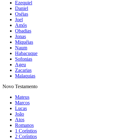
Ezequiel
Daniel
Oséias
Joel
Amós
Obadias
Jonas
Miquéias
Naum
Habacuque
Sofonias
Ageu
Zacarias
Malaquias
Novo Testamento
Mateus
Marcos
Lucas
João
Atos
Romanos
1 Coríntios
2 Coríntios