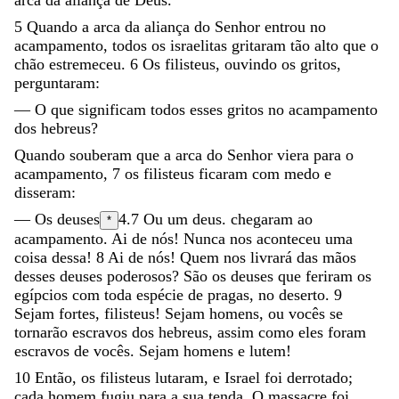
5
Quando
a
arca
da
aliança
do
Senhor
entrou
no
acampamento
,
todos
os
israelitas
gritaram
tão
alto
que
o
chão
estremeceu
.
6
Os
filisteus
,
ouvindo
os
gritos
,
perguntaram
:
—
O
que
significam
todos
esses
gritos
no
acampamento
dos
hebreus
?
Quando
souberam
que
a
arca
do
Senhor
viera
para
o
acampamento
,
7
os
filisteus
ficaram
com
medo
e
disseram
:
—
Os
deuses
4.7
Ou
um deus.
chegaram
ao
*
acampamento
.
Ai
de
nós
!
Nunca
nos
aconteceu
uma
coisa
dessa
!
8
Ai
de
nós
!
Quem
nos
livrará
das
mãos
desses
deuses
poderosos
?
São
os
deuses
que
feriram
os
egípcios
com
toda
espécie
de
pragas
,
no
deserto
.
9
Sejam
fortes
,
filisteus
!
Sejam
homens
,
ou
vocês
se
tornarão
escravos
dos
hebreus
,
assim
como
eles
foram
escravos
de
vocês
.
Sejam
homens
e
lutem
!
10
Então
,
os
filisteus
lutaram
,
e
Israel
foi
derrotado
;
cada
homem
fugiu
para
a
sua
tenda
.
O
massacre
foi