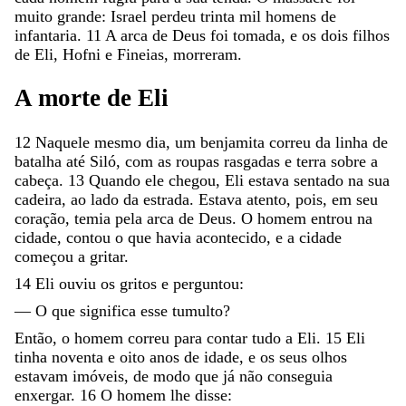
muito
grande
:
Israel
perdeu
trinta
mil
homens
de
infantaria
.
11
A
arca
de
Deus
foi
tomada
,
e
os
dois
filhos
de
Eli
,
Hofni
e
Fineias
,
morreram
.
A
morte
de
Eli
12
Naquele
mesmo
dia
,
um
benjamita
correu
da
linha
de
batalha
até
Siló
,
com
as
roupas
rasgadas
e
terra
sobre
a
cabeça
.
13
Quando
ele
chegou
,
Eli
estava
sentado
na
sua
cadeira
,
ao
lado
da
estrada
.
Estava
atento
,
pois
,
em
seu
coração
,
temia
pela
arca
de
Deus
.
O
homem
entrou
na
cidade
,
contou
o
que
havia
acontecido
,
e
a
cidade
começou
a
gritar
.
14
Eli
ouviu
os
gritos
e
perguntou
:
—
O
que
significa
esse
tumulto
?
Então
,
o
homem
correu
para
contar
tudo
a
Eli
.
15
Eli
tinha
noventa
e
oito
anos
de
idade
,
e
os
seus
olhos
estavam
imóveis
,
de
modo
que
já
não
conseguia
enxergar
.
16
O
homem
lhe
disse
: