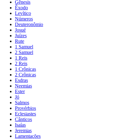
Gênesis
Êxodo
Levítico
Números
Deuteronômio
Josué
Juízes
Rute
1 Samuel
2 Samuel
1 Reis
2 Reis
1 Crônicas
2 Crônicas
Esdras
Neemias
Ester
Jó
Salmos
Provérbios
Eclesiastes
Cânticos
Isaías
Jeremias
Lamentações