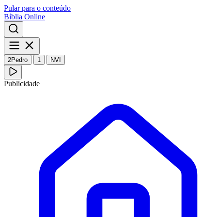
Pular para o conteúdo
Bíblia Online
2Pedro
1
NVI
Publicidade