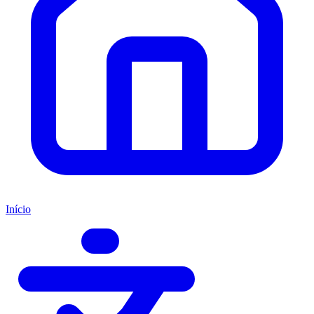
Início