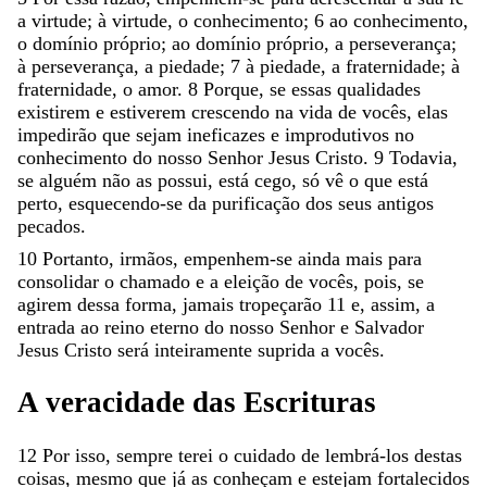
a
virtude
;
à
virtude
,
o
conhecimento
;
6
ao
conhecimento
,
o
domínio
próprio
;
ao
domínio
próprio
,
a
perseverança
;
à
perseverança
,
a
piedade
;
7
à
piedade
,
a
fraternidade
;
à
fraternidade
,
o
amor
.
8
Porque
,
se
essas
qualidades
existirem
e
estiverem
crescendo
na
vida
de
vocês
,
elas
impedirão
que
sejam
ineficazes
e
improdutivos
no
conhecimento
do
nosso
Senhor
Jesus
Cristo
.
9
Todavia
,
se
alguém
não
as
possui
,
está
cego
,
só
vê
o
que
está
perto
,
esquecendo-se
da
purificação
dos
seus
antigos
pecados
.
10
Portanto
,
irmãos
,
empenhem-se
ainda
mais
para
consolidar
o
chamado
e
a
eleição
de
vocês
,
pois
,
se
agirem
dessa
forma
,
jamais
tropeçarão
11
e
,
assim
,
a
entrada
ao
reino
eterno
do
nosso
Senhor
e
Salvador
Jesus
Cristo
será
inteiramente
suprida
a
vocês
.
A
veracidade
das
Escrituras
12
Por
isso
,
sempre
terei
o
cuidado
de
lembrá-los
destas
coisas
,
mesmo
que
já
as
conheçam
e
estejam
fortalecidos