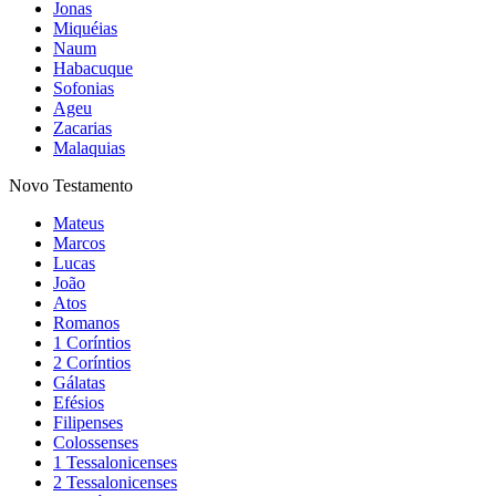
Jonas
Miquéias
Naum
Habacuque
Sofonias
Ageu
Zacarias
Malaquias
Novo Testamento
Mateus
Marcos
Lucas
João
Atos
Romanos
1 Coríntios
2 Coríntios
Gálatas
Efésios
Filipenses
Colossenses
1 Tessalonicenses
2 Tessalonicenses