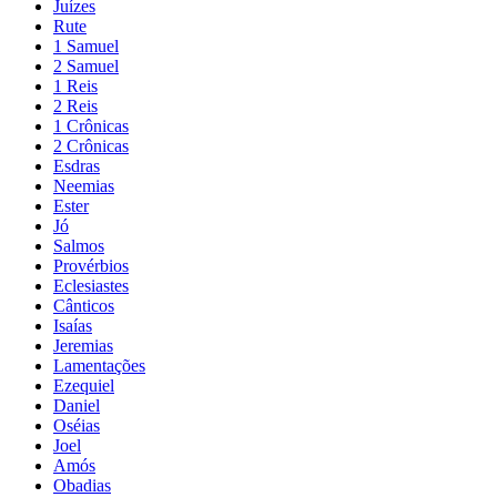
Juízes
Rute
1 Samuel
2 Samuel
1 Reis
2 Reis
1 Crônicas
2 Crônicas
Esdras
Neemias
Ester
Jó
Salmos
Provérbios
Eclesiastes
Cânticos
Isaías
Jeremias
Lamentações
Ezequiel
Daniel
Oséias
Joel
Amós
Obadias