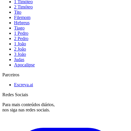
1 Timóteo
2 Timóteo
Tito
Filemom
Hebreus
Tiago
1 Pedro
2 Pedro
1 João
2 João
3 João
Judas
Apocalipse
Parceiros
Escreva.ai
Redes Sociais
Para mais conteúdos diários,
nos siga nas redes sociais.