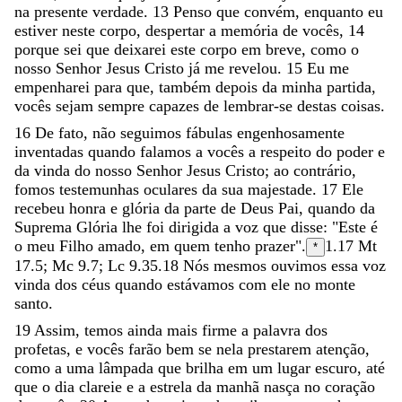
na
presente
verdade
.
13
Penso
que
convém
,
enquanto
eu
estiver
neste
corpo
,
despertar
a
memória
de
vocês
,
14
porque
sei
que
deixarei
este
corpo
em
breve
,
como
o
nosso
Senhor
Jesus
Cristo
já
me
revelou
.
15
Eu
me
empenharei
para
que
,
também
depois
da
minha
partida
,
vocês
sejam
sempre
capazes
de
lembrar-se
destas
coisas
.
16
De
fato
,
não
seguimos
fábulas
engenhosamente
inventadas
quando
falamos
a
vocês
a
respeito
do
poder
e
da
vinda
do
nosso
Senhor
Jesus
Cristo
;
ao
contrário
,
fomos
testemunhas
oculares
da
sua
majestade
.
17
Ele
recebeu
honra
e
glória
da
parte
de
Deus
Pai
,
quando
da
Suprema
Glória
lhe
foi
dirigida
a
voz
que
disse
:
"
Este
é
o
meu
Filho
amado
,
em
quem
tenho
prazer
"
.
1.17
Mt
*
17.5; Mc 9.7; Lc 9.35.
18
Nós
mesmos
ouvimos
essa
voz
vinda
dos
céus
quando
estávamos
com
ele
no
monte
santo
.
19
Assim
,
temos
ainda
mais
firme
a
palavra
dos
profetas
,
e
vocês
farão
bem
se
nela
prestarem
atenção
,
como
a
uma
lâmpada
que
brilha
em
um
lugar
escuro
,
até
que
o
dia
clareie
e
a
estrela
da
manhã
nasça
no
coração