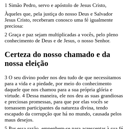
1
Simão
Pedro
,
servo
e
apóstolo
de
Jesus
Cristo
,
Àqueles
que
,
pela
justiça
do
nosso
Deus
e
Salvador
Jesus
Cristo
,
receberam
conosco
uma
fé
igualmente
preciosa
:
2
Graça
e
paz
sejam
multiplicadas
a
vocês
,
pelo
pleno
conhecimento
de
Deus
e
de
Jesus
,
o
nosso
Senhor
.
Certeza
do
nosso
chamado
e
da
nossa
eleição
3
O
seu
divino
poder
nos
deu
tudo
de
que
necessitamos
para
a
vida
e
a
piedade
,
por
meio
do
conhecimento
daquele
que
nos
chamou
para
a
sua
própria
glória
e
virtude
.
4
Dessa
maneira
,
ele
nos
deu
as
suas
grandiosas
e
preciosas
promessas
,
para
que
por
elas
vocês
se
tornassem
participantes
da
natureza
divina
,
tendo
escapado
da
corrupção
que
há
no
mundo
,
causada
pelos
maus
desejos
.
5
Por
essa
razão
,
empenhem-se
para
acrescentar
à
sua
fé