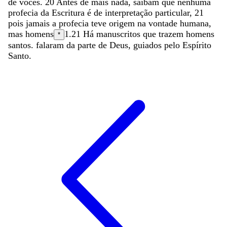
de
vocês
.
20
Antes
de
mais
nada
,
saibam
que
nenhuma
profecia
da
Escritura
é
de
interpretação
particular
,
21
pois
jamais
a
profecia
teve
origem
na
vontade
humana
,
mas
homens
1.21
Há manuscritos que trazem
homens
*
santos.
falaram
da
parte
de
Deus
,
guiados
pelo
Espírito
Santo
.