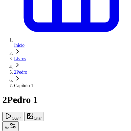
Início
Livros
2Pedro
Capítulo 1
2Pedro 1
Ouvir
Criar
Aa