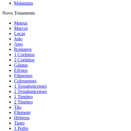
Malaquias
Novo Testamento
Mateus
Marcos
Lucas
João
Atos
Romanos
1 Coríntios
2 Coríntios
Gálatas
Efésios
Filipenses
Colossenses
1 Tessalonicenses
2 Tessalonicenses
1 Timóteo
2 Timóteo
Tito
Filemom
Hebreus
Tiago
1 Pedro