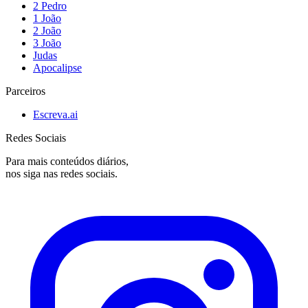
2 Pedro
1 João
2 João
3 João
Judas
Apocalipse
Parceiros
Escreva.ai
Redes Sociais
Para mais conteúdos diários,
nos siga nas redes sociais.