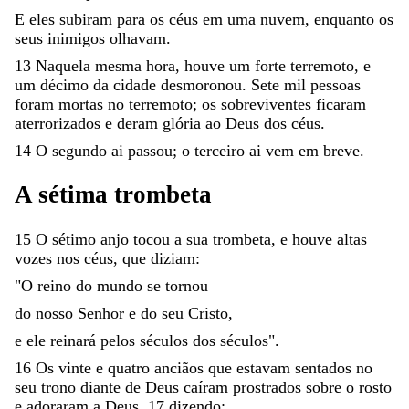
E
eles
subiram
para
os
céus
em
uma
nuvem
,
enquanto
os
seus
inimigos
olhavam
.
13
Naquela
mesma
hora
,
houve
um
forte
terremoto
,
e
um
décimo
da
cidade
desmoronou
.
Sete
mil
pessoas
foram
mortas
no
terremoto
;
os
sobreviventes
ficaram
aterrorizados
e
deram
glória
ao
Deus
dos
céus
.
14
O
segundo
ai
passou
;
o
terceiro
ai
vem
em
breve
.
A
sétima
trombeta
15
O
sétimo
anjo
tocou
a
sua
trombeta
,
e
houve
altas
vozes
nos
céus
,
que
diziam
:
"
O
reino
do
mundo
se
tornou
do
nosso
Senhor
e
do
seu
Cristo
,
e
ele
reinará
pelos
séculos
dos
séculos
"
.
16
Os
vinte
e
quatro
anciãos
que
estavam
sentados
no
seu
trono
diante
de
Deus
caíram
prostrados
sobre
o
rosto
e
adoraram
a
Deus
,
17
dizendo
: