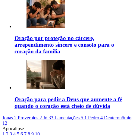
Oração por proteção no cárcere,
arrependimento sincero e consolo para o
coração da família
Oração para pedir a Deus que aumente a fé
quando o coração está cheio de dúvida
Jonas 2
Provérbios 2
Jó 33
Lamentações 5
1 Pedro 4
Deuteronômio
12
Apocalipse
1
2
3
4
5
6
7
8
9
10