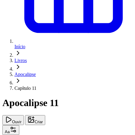
Início
Livros
Apocalipse
Capítulo 11
Apocalipse 11
Ouvir
Criar
Aa