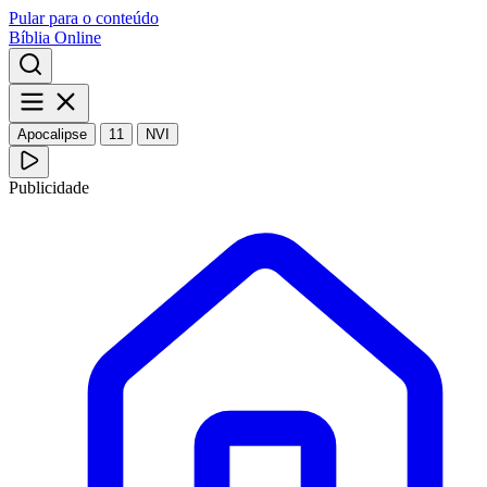
Pular para o conteúdo
Bíblia Online
Apocalipse
11
NVI
Publicidade