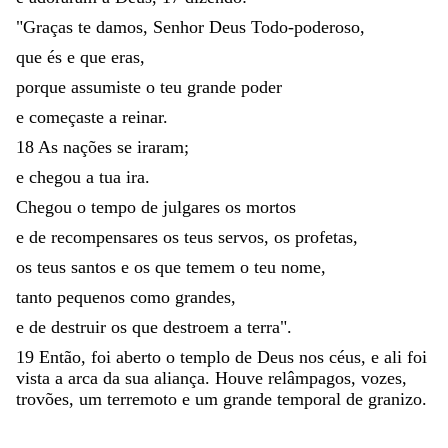
"
Graças
te
damos
,
Senhor
Deus
Todo-poderoso
,
que
és
e
que
eras
,
porque
assumiste
o
teu
grande
poder
e
começaste
a
reinar
.
18
As
nações
se
iraram
;
e
chegou
a
tua
ira
.
Chegou
o
tempo
de
julgares
os
mortos
e
de
recompensares
os
teus
servos
,
os
profetas
,
os
teus
santos
e
os
que
temem
o
teu
nome
,
tanto
pequenos
como
grandes
,
e
de
destruir
os
que
destroem
a
terra
"
.
19
Então
,
foi
aberto
o
templo
de
Deus
nos
céus
,
e
ali
foi
vista
a
arca
da
sua
aliança
.
Houve
relâmpagos
,
vozes
,
trovões
,
um
terremoto
e
um
grande
temporal
de
granizo
.