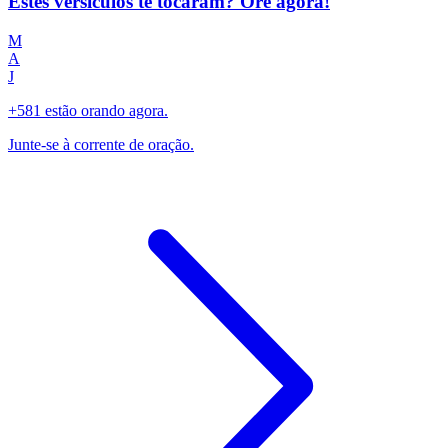
Estes versículos te tocaram? Ore agora!
M
A
J
+581 estão orando agora.
Junte-se à corrente de oração.