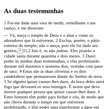
As
duas
testemunhas
1
Foi-me
dada
uma
vara
de
medir
,
semelhante
a
um
caniço
,
e
me
disseram
:
—
Vá
,
meça
o
templo
de
Deus
e
o
altar
e
conte
os
adoradores
que
lá
estiverem
.
2
Exclua
,
porém
,
o
pátio
exterior
do
templo
;
não
o
meça
,
pois
ele
foi
dado
aos
gentios
.
11.2
Isto é, os não judeus.
Eles
pisarão
a
*
cidade
santa
durante
quarenta
e
dois
meses
.
3
Darei
poder
às
minhas
duas
testemunhas
,
e
elas
profetizarão
durante
mil
duzentos
e
sessenta
dias
,
vestidas
com
pano
de
saco
.
4
Estas
são
as
duas
oliveiras
e
os
dois
candelabros
que
permanecem
diante
do
Senhor
da
terra
.
5
Se
alguém
quiser
causar-lhes
dano
,
da
boca
deles
sairá
fogo
que
devorará
os
seus
inimigos
.
É
assim
que
deve
morrer
qualquer
pessoa
que
quiser
causar-lhes
dano
.
6
Estes
homens
têm
poder
para
fechar
o
céu
,
de
modo
que
não
chova
durante
o
tempo
em
que
estiverem
profetizando
,
e
têm
poder
para
transformar
a
água
em