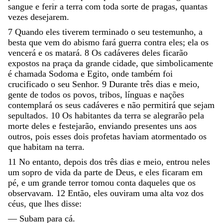
sangue
e
ferir
a
terra
com
toda
sorte
de
pragas
,
quantas
vezes
desejarem
.
7
Quando
eles
tiverem
terminado
o
seu
testemunho
,
a
besta
que
vem
do
abismo
fará
guerra
contra
eles
;
ela
os
vencerá
e
os
matará
.
8
Os
cadáveres
deles
ficarão
expostos
na
praça
da
grande
cidade
,
que
simbolicamente
é
chamada
Sodoma
e
Egito
,
onde
também
foi
crucificado
o
seu
Senhor
.
9
Durante
três
dias
e
meio
,
gente
de
todos
os
povos
,
tribos
,
línguas
e
nações
contemplará
os
seus
cadáveres
e
não
permitirá
que
sejam
sepultados
.
10
Os
habitantes
da
terra
se
alegrarão
pela
morte
deles
e
festejarão
,
enviando
presentes
uns
aos
outros
,
pois
esses
dois
profetas
haviam
atormentado
os
que
habitam
na
terra
.
11
No
entanto
,
depois
dos
três
dias
e
meio
,
entrou
neles
um
sopro
de
vida
da
parte
de
Deus
,
e
eles
ficaram
em
pé
,
e
um
grande
terror
tomou
conta
daqueles
que
os
observavam
.
12
Então
,
eles
ouviram
uma
alta
voz
dos
céus
,
que
lhes
disse
:
—
Subam
para
cá
.