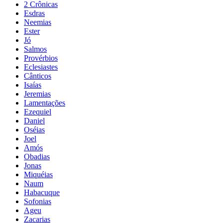
2 Crônicas
Esdras
Neemias
Ester
Jó
Salmos
Provérbios
Eclesiastes
Cânticos
Isaías
Jeremias
Lamentações
Ezequiel
Daniel
Oséias
Joel
Amós
Obadias
Jonas
Miquéias
Naum
Habacuque
Sofonias
Ageu
Zacarias